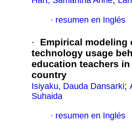
Hart, Samantha Anne
Lah
·
resumen en Inglés
·
Empirical modeling
technology usage be
education teachers in 
country
;
Isiyaku, Dauda Dansarki
Suhaida
·
resumen en Inglés