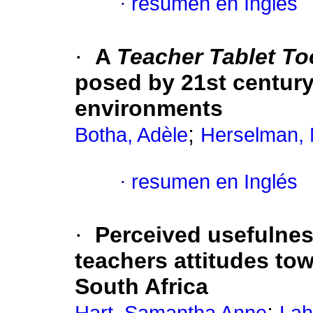
·
resumen en Inglés
·
A
Teacher Tablet To
posed by 21st century
environments
;
Botha, Adèle
Herselman, 
·
resumen en Inglés
·
Perceived usefulnes
teachers attitudes to
South Africa
;