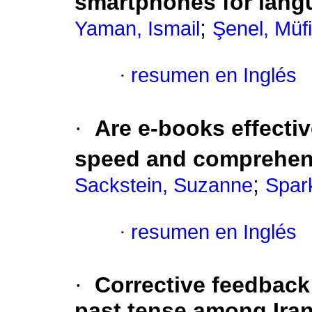
smartphones for lang
;
Yaman, Ismail
Şenel, Müfi
·
resumen en Inglés
·
Are e-books effectiv
speed and comprehen
;
Sackstein, Suzanne
Spar
·
resumen en Inglés
·
Corrective feedback 
past tense among Iran