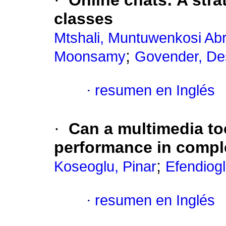
·
Online chats: A stra
classes
Mtshali, Muntuwenkosi A
;
Moonsamy
Govender, D
·
resumen en Inglés
·
Can a multimedia too
performance in compl
;
Koseoglu, Pinar
Efendiogl
·
resumen en Inglés