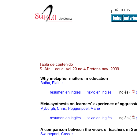
Tabla de contenido
S. Afr. j. educ. vol.29 no.4 Pretoria nov. 2009
Why metaphor matters in education
Botha, Elaine
·
resumen en Inglés
·
texto en Inglés
·
Inglés (
Meta-synthesis on learners' experience of aggress
;
Myburgh, Chris
Poggenpoel, Marie
·
resumen en Inglés
·
texto en Inglés
·
Inglés (
A comparison between the views of teachers in Sou
Swanepoel, Cassie