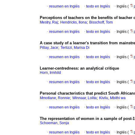
·
resumen en Inglés
·
texto en Inglés
·
Inglés (
Perceptions of teachers on the benefits of teache
;
;
Mestry, Raj
Hendricks, Ilona
Bisschoff, Tom
·
resumen en Inglés
·
texto en Inglés
·
Inglés (
A case study of a learner's transition from mainst
;
Pillay, Jace
Terlizzi, Marisa Di
·
resumen en Inglés
·
texto en Inglés
·
Inglés (
Learner-centredness
:
an analytical critique
Horn, Irmhild
·
resumen en Inglés
·
texto en Inglés
·
Inglés (
Personal characteristics that predict South Africans'
;
;
Mmotlane, Ronnie
Winnaar, Lolita
Kivilu, Mbithi wa
·
resumen en Inglés
·
texto en Inglés
·
Inglés (
The representation of women in a sample of post-1
Schoeman, Sonja
·
resumen en Inglés
·
texto en Inglés
·
Inglés (