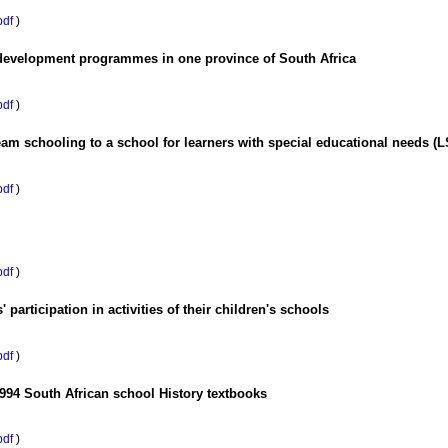
pdf
)
r development programmes in one province of South Africa
pdf
)
ream schooling to a school for learners with special educational needs (
pdf
)
pdf
)
 participation in activities of their children's schools
pdf
)
994 South African school History textbooks
pdf
)