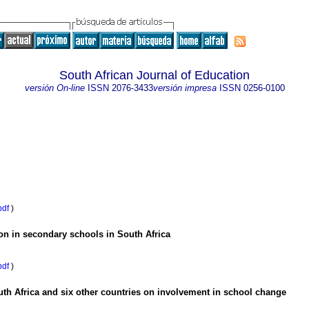
South African Journal of Education
versión On-line
ISSN
2076-3433
versión impresa
ISSN
0256-0100
pdf
)
ion in secondary schools in South Africa
pdf
)
th Africa and six other countries on involvement in school change