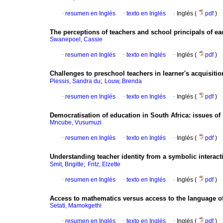
·
resumen en Inglés
·
texto en Inglés
·
Inglés (
pdf
)
The perceptions of teachers and school principals of ea
Swanepoel, Cassie
·
resumen en Inglés
·
texto en Inglés
·
Inglés (
pdf
)
Challenges to preschool teachers in learner's acquisit
;
Plessis, Sandra du
Louw, Brenda
·
resumen en Inglés
·
texto en Inglés
·
Inglés (
pdf
)
Democratisation of education in South Africa
:
issues of 
Mncube, Vusumuzi
·
resumen en Inglés
·
texto en Inglés
·
Inglés (
pdf
)
Understanding teacher identity from a symbolic interact
;
Smit, Brigitte
Fritz, Elzette
·
resumen en Inglés
·
texto en Inglés
·
Inglés (
pdf
)
Access to mathematics versus access to the language o
Setati, Mamokgethi
·
resumen en Inglés
·
texto en Inglés
·
Inglés (
pdf
)