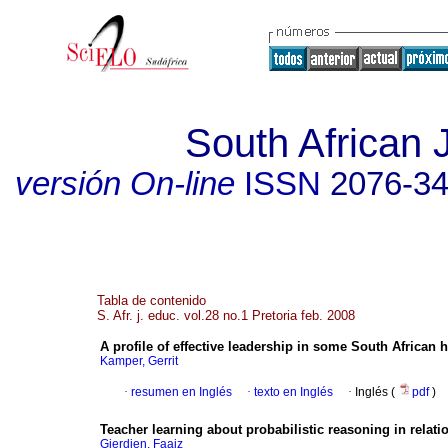
South African 
versión On-line
ISSN
2076-3
Tabla de contenido
S. Afr. j. educ. vol.28 no.1 Pretoria feb. 2008
A profile of effective leadership in some South African 
Kamper, Gerrit
·
resumen en Inglés
·
texto en Inglés
·
Inglés (
pdf
)
Teacher learning about probabilistic reasoning in relat
Gierdien, Faaiz