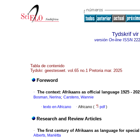
Tydskrif v
versión On-line
ISSN
222
Tabla de contenido
Tydskr. geesteswet. vol.65 no.1 Pretoria mar. 2025
Foreword
·
The context: Afrikaans as official language 1925 - 202
;
Bosman, Nerina
Carstens, Wannie
·
texto en Africano
·
Africano (
pdf
)
Research and Review Articles
·
The first century of Afrikaans as language for specia
Alberts, Mariëtta