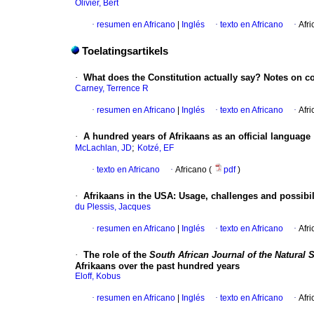
Olivier, Bert
·
resumen en Africano
|
Inglés
·
texto en Africano
·
Afri
Toelatingsartikels
·
What does the Constitution actually say? Notes on con
Carney, Terrence R
·
resumen en Africano
|
Inglés
·
texto en Africano
·
Afri
·
A hundred years of Afrikaans as an official language
;
McLachlan, JD
Kotzé, EF
·
texto en Africano
·
Africano (
pdf
)
·
Afrikaans in the USA: Usage, challenges and possibil
du Plessis, Jacques
·
resumen en Africano
|
Inglés
·
texto en Africano
·
Afri
·
The role of the
South African Journal of the Natural
Afrikaans over the past hundred years
Eloff, Kobus
·
resumen en Africano
|
Inglés
·
texto en Africano
·
Afri