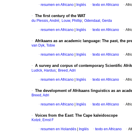
·
resumen en Africano
|
Inglés
·
texto en Africano
·
Afri
·
The first century of the WAT
;
;
du Plessis, André
Louw, Phillip
Odendaal, Gerda
·
resumen en Africano
|
Inglés
·
texto en Africano
·
Afri
·
Afrikaans as an academic language: The past, the pre
van Dyk, Tobie
·
resumen en Africano
|
Inglés
·
texto en Africano
·
Afri
·
A survey and corpus of contemporary Scientific Afri
;
Ludick, Hardus
Breed, Adri
·
resumen en Africano
|
Inglés
·
texto en Africano
·
Afri
·
The development of Afrikaans linguistics as an acad
Breed, Adri
·
resumen en Africano
|
Inglés
·
texto en Africano
·
Afri
·
Voices from the East: The Cape kaleidoscope
Kotzé, Ernst F
·
resumen en Holandés
|
Inglés
·
texto en Africano
·
Af