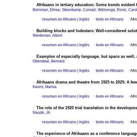
·
Afrikaans in tertiary education: Some trends evident
;
;
;
Bornman, Elirea
Steenkamp, Conrad
Wdzrenga, Rone
Cars
·
resumen en Africano
|
Inglés
·
texto en Africano
·
Afri
·
Building blocks and lodestars: Well-considered solu
Weideman, Albert
·
resumen en Africano
|
Inglés
·
texto en Africano
·
Afri
·
Examples of especially
language,
but space as well, 
Odendaal, Bernard
·
resumen en Africano
|
Inglés
·
texto en Africano
·
Afri
·
Afrikaans drama and theatre from 1925 to 2025: A few
Keuris, Marisa
·
resumen en Africano
|
Inglés
·
texto en Africano
·
Afri
·
The role of the 1920 trial translation in the developm
Naudé, JA
·
resumen en Africano
|
Inglés
·
texto en Africano
·
Afri
·
The experience of Afrikaans as a conference langua