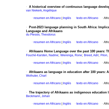
·
A historical overview of continuous language develo
van Niekerk, Angélique
·
resumen en Africano
|
Inglés
·
texto en Africano
·
Afri
·
Post-2023 language planning in South Africa: Implica
Language and Afrikaans
du Plessis, Theodorus
·
resumen en Africano
|
Inglés
·
texto en Africano
·
Afri
·
Afrikaans Home Language over the past 100 years: Th
;
;
;
Fouché-Karsten, Nadine
Wierenga, Rone
Breed, Adri
Pilon,
·
resumen en Africano
|
Inglés
·
texto en Africano
·
Afri
·
Afrikaans as language in education after 100 years:
Wolhuter, Charl
·
resumen en Africano
|
Inglés
·
texto en Africano
·
Afri
·
The trajectory of Afrikaans as indigenous education 
Beckmann, Johan
·
resumen en Africano
|
Inglés
·
texto en Africano
·
Afri