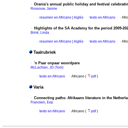
·
Orania's annual public holiday and festival celebrati
Rossouw, Jannie
·
resumen en Africano
|
Inglés
·
texto en Africano
·
Afri
·
Highlights of the SA Academy for the period 2009-20
Brink, Linda
·
resumen en Africano
|
Inglés
·
texto en Africano
·
Afri
Taalrubriek
·
'n Paar onpaar woordpare
McLachlan, JD (Tom)
·
texto en Africano
·
Africano (
pdf
)
Varia
·
Connecting paths: Afrikaans literature in the Netherl
Francken, Eep
·
texto en Africano
·
Africano (
pdf
)