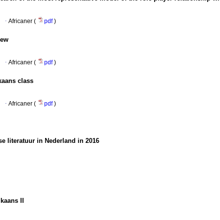
·
Africaner (
pdf
)
iew
·
Africaner (
pdf
)
kaans class
·
Africaner (
pdf
)
e literatuur in Nederland in 2016
kaans II