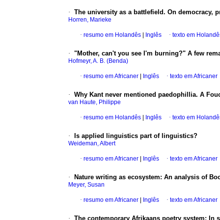
·
The university as a battlefield. On democracy, p
Horren, Marieke
·
resumo em Holandês
|
Inglês
·
texto em Holandê
·
"Mother, can't you see I'm burning?" A few rem
Hofmeyr, A. B. (Benda)
·
resumo em Africaner
|
Inglês
·
texto em Africaner
·
Why Kant never mentioned paedophillia. A Fouc
van Haute, Philippe
·
resumo em Holandês
|
Inglês
·
texto em Holandê
·
Is applied linguistics part of linguistics?
Weideman, Albert
·
resumo em Africaner
|
Inglês
·
texto em Africaner
·
Nature writing as ecosystem: An analysis of Bo
Meyer, Susan
·
resumo em Africaner
|
Inglês
·
texto em Africaner
·
The contemporary Afrikaans poetry system: In se