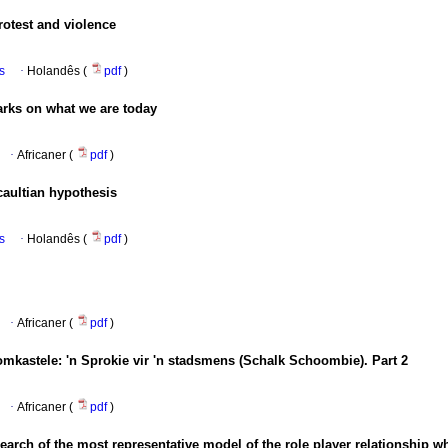
rotest and violence
s
·
Holandês (
pdf
)
arks on what we are today
·
Africaner (
pdf
)
aultian hypothesis
s
·
Holandês (
pdf
)
·
Africaner (
pdf
)
omkastele: 'n Sprokie vir 'n stadsmens (Schalk Schoombie). Part 2
·
Africaner (
pdf
)
arch of the most representative model of the role player relationship wh