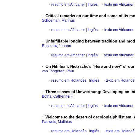
·
resumo em Africaner
|
Inglês
·
texto em Africaner
·
Critical remarks on our time and some of its mo
Schoeman, Marinus
·
resumo em Africaner
|
Inglês
·
texto em Africaner
·
Unfulfillable longing between tradition and m
Rossouw, Johann
·
resumo em Africaner
|
Inglês
·
texto em Africaner
·
On Nihilism: Nietzsche's "Here and now" or ou
van Tongeren, Paul
·
resumo em Holandês
|
Inglês
·
texto em Holandê
·
Three senses of Umwerthung: Developing an inte
Botha, Catherine F.
·
resumo em Africaner
|
Inglês
·
texto em Africaner
·
Welcome to the desert of decolonialphilistism. A
Pauwels, Matthias
·
resumo em Holandês
|
Inglês
·
texto em Holandê