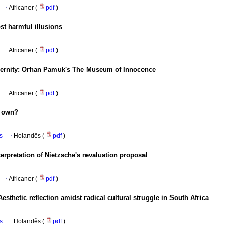
·
Africaner (
pdf
)
st harmful illusions
·
Africaner (
pdf
)
odernity: Orhan Pamuk's The Museum of Innocence
·
Africaner (
pdf
)
r own?
s
·
Holandês (
pdf
)
rpretation of Nietzsche's revaluation proposal
·
Africaner (
pdf
)
esthetic reflection amidst radical cultural struggle in South Africa
s
·
Holandês (
pdf
)