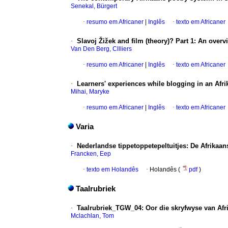
Senekal, Bürgert
·
resumo em Africaner
|
Inglês
·
texto em Africaner
·
Slavoj Žižek and film (theory)? Part 1: An overv
Van Den Berg, Cllliers
·
resumo em Africaner
|
Inglês
·
texto em Africaner
·
Learners' experiences while blogging in an Afri
Mihai, Maryke
·
resumo em Africaner
|
Inglês
·
texto em Africaner
Varia
·
Nederlandse tippetoppetepeltuitjes
:
De Afrikaans
Francken, Eep
·
texto em Holandês
·
Holandês (
pdf
)
Taalrubriek
·
Taalrubriek_TGW_04
:
Oor die skryfwyse van Afri
Mclachlan, Tom