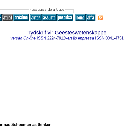
Tydskrif vir Geesteswetenskappe
versão On-line
ISSN
2224-7912
versão impressa
ISSN
0041-4751
Marinas Schoeman as thinker