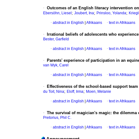
·
Outcomes of an English literacy intervention on
;
;
;
Ebersöhn, Liesel
Joubert, Ina
Prinsloo, Yolanda
Krieg
·
abstract in English
|
Afrikaans
·
text in Afrikaans
·
Irrational beliefs of adolescents who experienc
Bester, Garfield
·
abstract in English
|
Afrikaans
·
text in Afrikaans
·
Parents' experience of participation in an equ
van Wyk, Carel
·
abstract in English
|
Afrikaans
·
text in Afrikaans
·
Effectiveness of the school-based support team
;
;
du Toit, Nina
Eloff, Irma
Moen, Melanie
·
abstract in English
|
Afrikaans
·
text in Afrikaans
·
The survival of magician's magic: the dilemma o
Pretorius, Phil C.
·
abstract in English
|
Afrikaans
·
text in Afrikaans