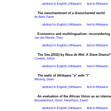
·
abstract in English
|
Afrikaans
·
text in Afrikaans
·
The reenchantment of a disenchanted world
de Beer, Fanie
·
abstract in English
|
Afrikaans
·
text in Afrikaans
·
Economics and multilingualism: reconsidering l
van der Merwe, Theo
·
abstract in English
|
Afrikaans
·
text in Afrikaans
·
The Sea
(2011)
by
Reza de Wet: A Slave Drama?
Coetser, Johan
·
abstract in English
|
Afrikaans
·
text in Afrikaans
·
The waltz of Afrikaans "a" with "l"
Wissing, Daan
·
abstract in English
|
Afrikaans
·
text in Afrikaans
·
An evaluation of the African Union as an interna
;
Bezuidenhout, Henri
Kleynhans, Ewert
·
abstract in English
|
Afrikaans
·
text in Afrikaans