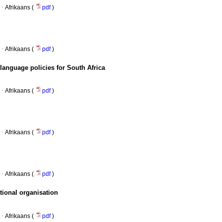
·
Afrikaans (
pdf
)
·
Afrikaans (
pdf
)
anguage policies for South Africa
·
Afrikaans (
pdf
)
·
Afrikaans (
pdf
)
·
Afrikaans (
pdf
)
tional organisation
·
Afrikaans (
pdf
)