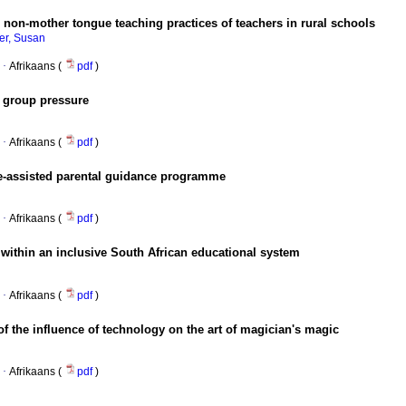
 non-mother tongue teaching practices of teachers in rural schools
ler, Susan
·
Afrikaans (
pdf
)
e group pressure
·
Afrikaans (
pdf
)
ine-assisted parental guidance programme
·
Afrikaans (
pdf
)
 within an inclusive South African educational system
·
Afrikaans (
pdf
)
f the influence of technology on the art of magician's magic
·
Afrikaans (
pdf
)