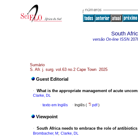
South Afri
versão On-line
ISSN
207
Sumário
S. Afr. j. surg. vol.63 no.2 Cape Town 2025
Guest Editorial
·
What is the appropriate management of acute uncomp
Clarke, DL
·
texto em Inglês
·
Inglês (
pdf
)
Viewpoint
·
South Africa needs to embrace the role of antibiotics
;
Brombacher, M
Clarke, DL