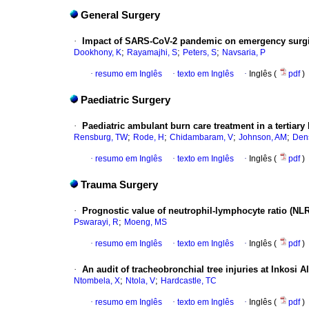
General Surgery
·
Impact of SARS-CoV-2 pandemic on emergency surgic
;
;
;
Dookhony, K
Rayamajhi, S
Peters, S
Navsaria, P
·
resumo em Inglês
·
texto em Inglês
·
Inglês (
pdf
)
Paediatric Surgery
·
Paediatric ambulant burn care treatment in a tertiary
;
;
;
;
Rensburg, TW
Rode, H
Chidambaram, V
Johnson, AM
Den
·
resumo em Inglês
·
texto em Inglês
·
Inglês (
pdf
)
Trauma Surgery
·
Prognostic value of neutrophil-lymphocyte ratio (NLR
;
Pswarayi, R
Moeng, MS
·
resumo em Inglês
·
texto em Inglês
·
Inglês (
pdf
)
·
An audit of tracheobronchial tree injuries at Inkosi 
;
;
Ntombela, X
Ntola, V
Hardcastle, TC
·
resumo em Inglês
·
texto em Inglês
·
Inglês (
pdf
)