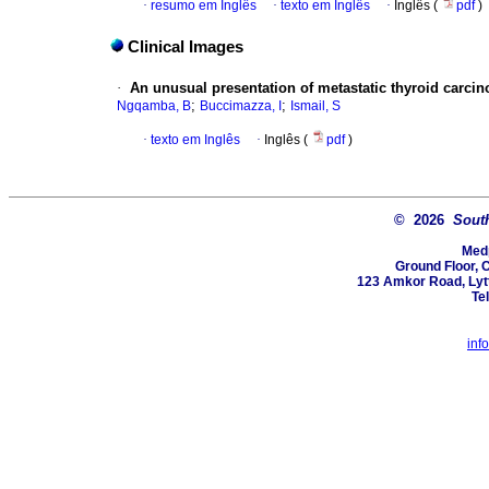
·
resumo em Inglês
·
texto em Inglês
·
Inglês (
pdf
)
Clinical Images
·
An unusual presentation of metastatic thyroid carci
;
;
Ngqamba, B
Buccimazza, I
Ismail, S
·
texto em Inglês
·
Inglês (
pdf
)
© 2026
South
Med
Ground Floor, 
123 Amkor Road, Lytt
Te
inf