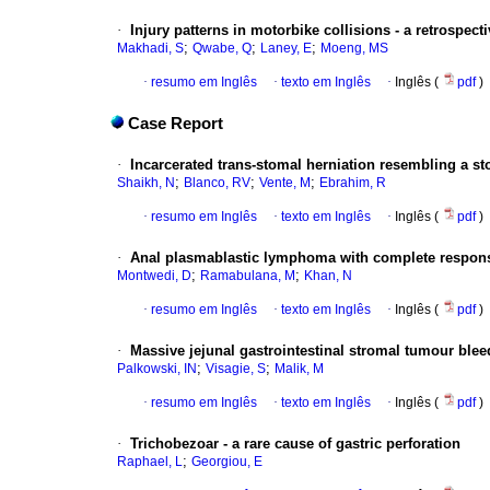
·
Injury patterns in motorbike collisions - a retrospec
;
;
;
Makhadi, S
Qwabe, Q
Laney, E
Moeng, MS
·
resumo em Inglês
·
texto em Inglês
·
Inglês (
pdf
)
Case Report
·
Incarcerated trans-stomal herniation resembling a st
;
;
;
Shaikh, N
Blanco, RV
Vente, M
Ebrahim, R
·
resumo em Inglês
·
texto em Inglês
·
Inglês (
pdf
)
·
Anal plasmablastic lymphoma with complete response t
;
;
Montwedi, D
Ramabulana, M
Khan, N
·
resumo em Inglês
·
texto em Inglês
·
Inglês (
pdf
)
·
Massive jejunal gastrointestinal stromal tumour bleed
;
;
Palkowski, IN
Visagie, S
Malik, M
·
resumo em Inglês
·
texto em Inglês
·
Inglês (
pdf
)
·
Trichobezoar - a rare cause of gastric perforation
;
Raphael, L
Georgiou, E