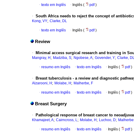
·
texto em Inglês
·
Inglês (
pdf
)
·
South Africa needs to reject the concept of antibioti
;
Kong, VY
Clarke, DL
·
texto em Inglês
·
Inglês (
pdf
)
Review
·
Minimal access surgical research and training in Sou
;
;
;
;
Mangray, H
Madziba, S
Ngobese, A
Govender, Y
Clarke, D
·
resumo em Inglês
·
texto em Inglês
·
Inglês (
pdf
)
·
Breast tuberculosis - a review and diagnostic pathwa
;
;
Alzarooni, H
Molabe, H
Malherbe, F
·
resumo em Inglês
·
texto em Inglês
·
Inglês (
pdf
)
Breast Surgery
·
Pathological response of breast cancer to neoadjuvan
;
;
;
;
Khamajeet, A
Cairncross, L
Molabe, H
Luchoo, D
Malherbe
·
resumo em Inglês
·
texto em Inglês
·
Inglês (
pdf
)