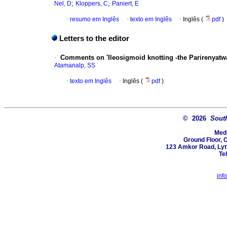
;
;
Nel, D
Kloppers, C
Paniert, E
·
resumo em Inglês
·
texto em Inglês
·
Inglês (
pdf
)
Letters to the editor
·
Comments on 'Ileosigmoid knotting -the Parirenyatwa
Atamanalp, SS
·
texto em Inglês
·
Inglês (
pdf
)
© 2026
South
Med
Ground Floor, 
123 Amkor Road, Lytt
Te
inf