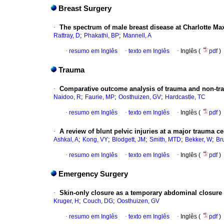
Breast Surgery
·
The spectrum of male breast disease at Charlotte Ma
;
;
Rattray, D
Phakathi, BP
Mannell, A
·
resumo em Inglês
·
texto em Inglês
·
Inglês (
pdf
)
Trauma
·
Comparative outcome analysis of trauma and non-tr
;
;
;
Naidoo, R
Faurie, MP
Oosthuizen, GV
Hardcastle, TC
·
resumo em Inglês
·
texto em Inglês
·
Inglês (
pdf
)
·
A review of blunt pelvic injuries at a major trauma ce
;
;
;
;
;
Ashkal, A
Kong, VY
Blodgett, JM
Smith, MTD
Bekker, W
Br
·
resumo em Inglês
·
texto em Inglês
·
Inglês (
pdf
)
Emergency Surgery
·
Skin-only closure as a temporary abdominal closure te
;
;
Kruger, H
Couch, DG
Oosthuizen, GV
·
resumo em Inglês
·
texto em Inglês
·
Inglês (
pdf
)