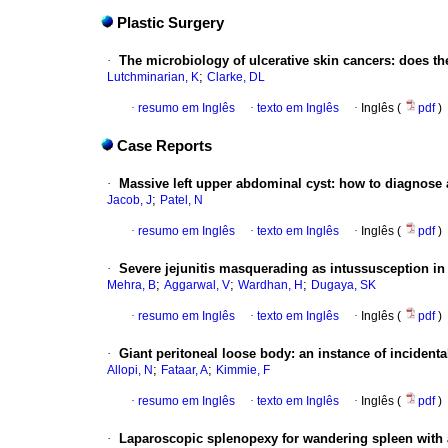
Plastic Surgery
·
The microbiology of ulcerative skin cancers: does th
;
Lutchminarian, K
Clarke, DL
·
resumo em Inglês
·
texto em Inglês
·
Inglês (
pdf
)
Case Reports
·
Massive left upper abdominal cyst: how to diagnose 
;
Jacob, J
Patel, N
·
resumo em Inglês
·
texto em Inglês
·
Inglês (
pdf
)
·
Severe jejunitis masquerading as intussusception i
;
;
;
Mehra, B
Aggarwal, V
Wardhan, H
Dugaya, SK
·
resumo em Inglês
·
texto em Inglês
·
Inglês (
pdf
)
·
Giant peritoneal loose body: an instance of inciden
;
;
Allopi, N
Fataar, A
Kimmie, F
·
resumo em Inglês
·
texto em Inglês
·
Inglês (
pdf
)
·
Laparoscopic splenopexy for wandering spleen with 