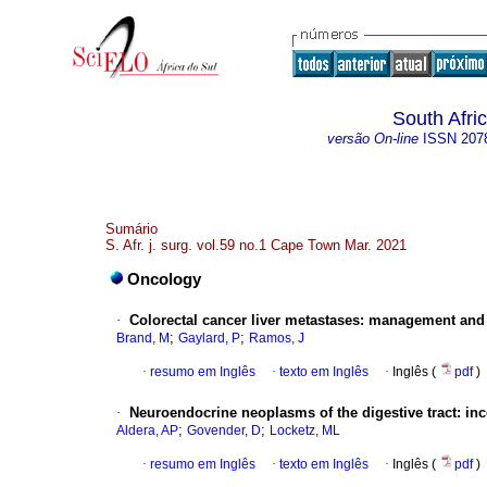
South Afri
versão On-line
ISSN
207
Sumário
S. Afr. j. surg. vol.59 no.1 Cape Town Mar. 2021
Oncology
·
Colorectal cancer liver metastases: management and f
;
;
Brand, M
Gaylard, P
Ramos, J
·
resumo em Inglês
·
texto em Inglês
·
Inglês (
pdf
)
·
Neuroendocrine neoplasms of the digestive tract: in
;
;
Aldera, AP
Govender, D
Locketz, ML
·
resumo em Inglês
·
texto em Inglês
·
Inglês (
pdf
)