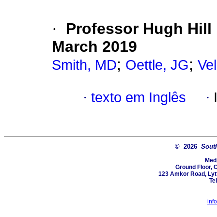
·
Professor Hugh Hill
March 2019
;
;
Smith, MD
Oettle, JG
Vel
·
texto em Inglês
·
© 2026
South
Med
Ground Floor, 
123 Amkor Road, Lytt
Te
inf