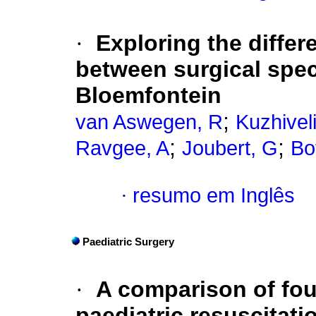
·
Exploring the differ
between surgical speci
Bloemfontein
;
van Aswegen, R
Kuzhiveli
;
;
Ravgee, A
Joubert, G
Bo
·
resumo em Inglês
Paediatric Surgery
·
A comparison of fou
paediatric resuscitati