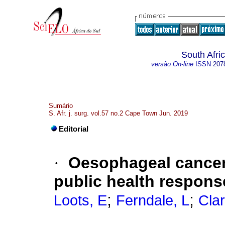
South Afri
versão On-line
ISSN
207
Sumário
S. Afr. j. surg. vol.57 no.2 Cape Town Jun. 2019
Editorial
·
Oesophageal cancer 
public health respons
;
;
Loots, E
Ferndale, L
Cla