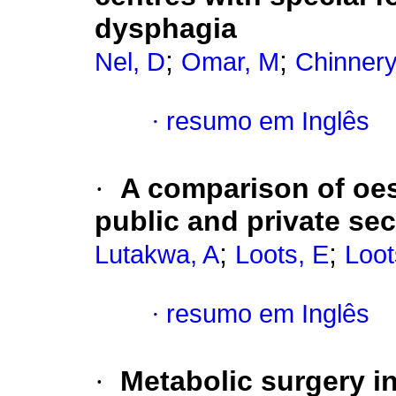
dysphagia
;
;
Nel, D
Omar, M
Chinnery
·
resumo em Inglês
·
A comparison of oe
public and private se
;
;
Lutakwa, A
Loots, E
Loot
·
resumo em Inglês
·
Metabolic surgery in