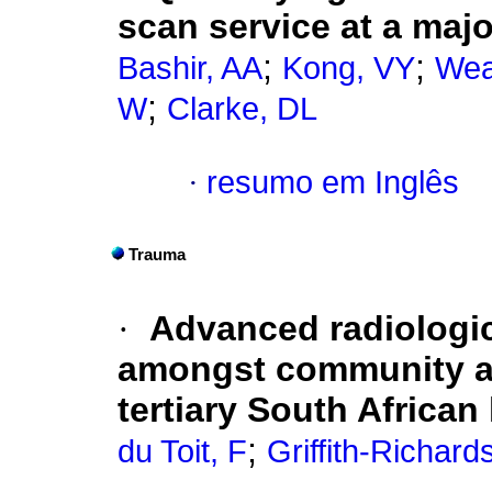
scan service at a majo
;
;
Bashir, AA
Kong, VY
Wea
;
W
Clarke, DL
·
resumo em Inglês
Trauma
·
Advanced radiologic
amongst community as
tertiary South African
;
du Toit, F
Griffith-Richard