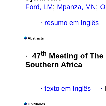
;
;
Ford, LM
Mpanza, MN
O
·
resumo em Inglês
Abstracts
th
·
47
Meeting of The 
Southern Africa
·
texto em Inglês
·
Obituaries