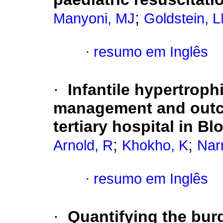
;
Manyoni, MJ
Goldstein, 
·
resumo em Inglês
·
Infantile hypertrophi
management and outco
tertiary hospital in B
;
;
Arnold, R
Khokho, K
Nar
·
resumo em Inglês
·
Quantifying the bur