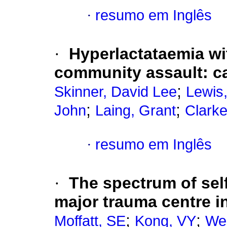
·
resumo em Inglês
·
Hyperlactataemia wi
community assault: ca
;
Skinner, David Lee
Lewis
;
;
John
Laing, Grant
Clark
·
resumo em Inglês
·
The spectrum of self
major trauma centre i
;
;
Moffatt, SE
Kong, VY
We