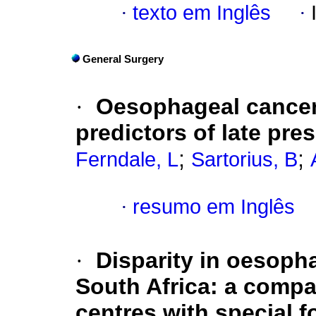
·
texto em Inglês
·
General Surgery
·
Oesophageal cancer 
predictors of late pre
;
;
Ferndale, L
Sartorius, B
·
resumo em Inglês
·
Disparity in oesop
South Africa: a compa
centres with special f