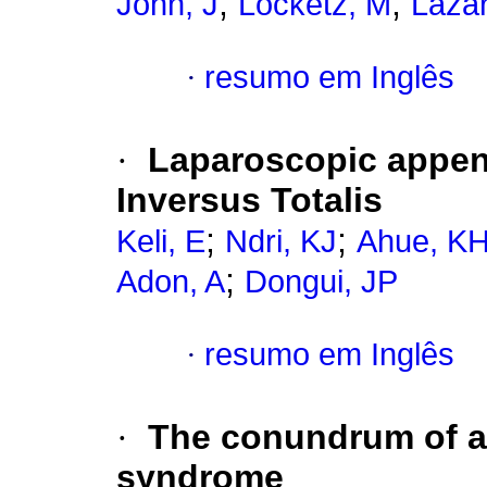
;
;
John, J
Locketz, M
Lazar
·
resumo em Inglês
·
Laparoscopic append
Inversus Totalis
;
;
Keli, E
Ndri, KJ
Ahue, K
;
Adon, A
Dongui, JP
·
resumo em Inglês
·
The conundrum of a
syndrome