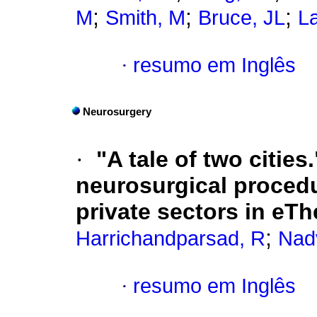
;
;
;
M
Smith, M
Bruce, JL
L
·
resumo em Inglês
Neurosurgery
·
"A tale of two citie
neurosurgical procedu
private sectors in eTh
;
Harrichandparsad, R
Nad
·
resumo em Inglês