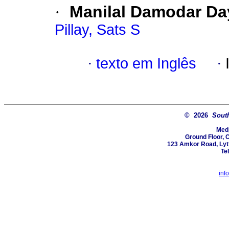
·
Manilal Damodar Da
Pillay, Sats S
·
texto em Inglês
·
© 2026
South
Med
Ground Floor, 
123 Amkor Road, Lytt
Te
inf