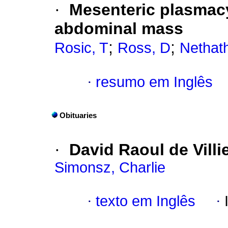
·
Mesenteric plasmac
abdominal mass
;
;
Rosic, T
Ross, D
Nethat
·
resumo em Inglês
Obituaries
·
David Raoul de Villi
Simonsz, Charlie
·
texto em Inglês
·