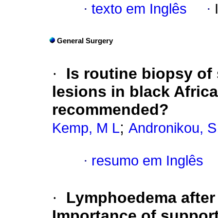
·
texto em Inglês
·
General Surgery
·
Is routine biopsy of
lesions in black Afri
recommended?
;
Kemp, M L
Andronikou, S
·
resumo em Inglês
·
Lymphoedema after 
Importance of support