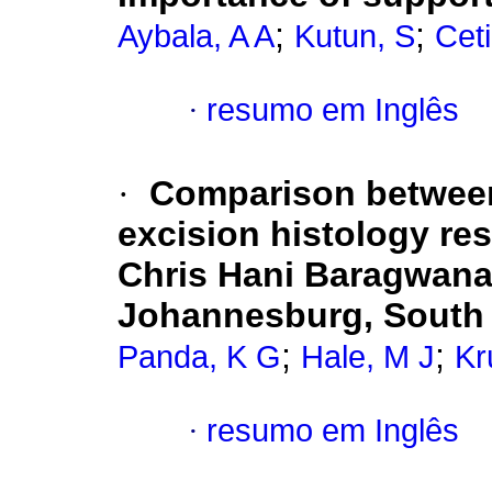
;
;
Aybala, A A
Kutun, S
Ceti
·
resumo em Inglês
·
Comparison between
excision histology re
Chris Hani Baragwana
Johannesburg, South 
;
;
Panda, K G
Hale, M J
Kr
·
resumo em Inglês