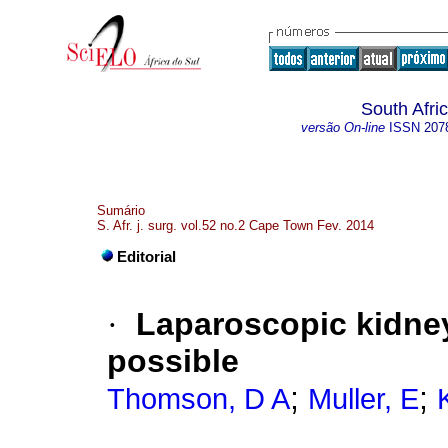
South Afri
versão On-line
ISSN
207
Sumário
S. Afr. j. surg. vol.52 no.2 Cape Town Fev. 2014
Editorial
·
Laparoscopic kidney
possible
;
;
Thomson, D A
Muller, E