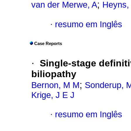
;
van der Merwe, A
Heyns,
·
resumo em Inglês
Case Reports
·
Single-stage definiti
biliopathy
;
Bernon, M M
Sonderup, 
Krige, J E J
·
resumo em Inglês