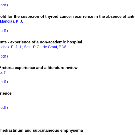
pdf
)
hold for the suspicion of thyroid cancer recurrence in the absence of a
Manolas, K. J.
pdf
)
nts - experience of a non-academic hospital
;
;
chek, E. J. J.
Smit, P. C.
de Graaf, P. W.
pdf
)
Pretoria experience and a literature review
, T.
pdf
)
erience
pdf
)
momediastinum and subcutaneous emphysema