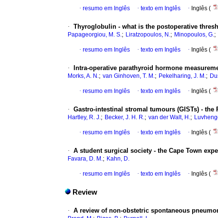
·
resumo em Inglês
·
texto em Inglês
·
Inglês (
·
Thyroglobulin - what is the postoperative thres
;
;
;
Papageorgiou, M. S.
Liratzopoulos, N.
Minopoulos, G.
·
resumo em Inglês
·
texto em Inglês
·
Inglês (
·
Intra-operative parathyroid hormone measureme
;
;
;
Morks, A. N.
van Ginhoven, T. M.
Pekelharing, J. M.
Dus
·
resumo em Inglês
·
texto em Inglês
·
Inglês (
·
Gastro-intestinal stromal tumours (GISTs) - the 
;
;
;
Hartley, R. J.
Becker, J. H. R.
van der Walt, H.
Luvhengo
·
resumo em Inglês
·
texto em Inglês
·
Inglês (
·
A student surgical society - the Cape Town exp
;
Favara, D. M.
Kahn, D.
·
resumo em Inglês
·
texto em Inglês
·
Inglês (
Review
·
A review of non-obstetric spontaneous pneu