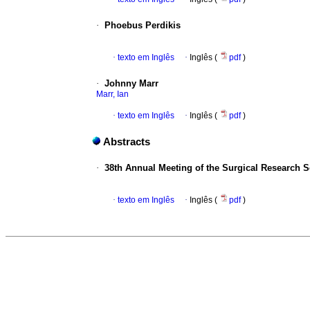
·
Phoebus Perdikis
·
texto em Inglês
·
Inglês (
pdf
)
·
Johnny Marr
Marr, Ian
·
texto em Inglês
·
Inglês (
pdf
)
Abstracts
·
38th Annual Meeting of the Surgical Research S
·
texto em Inglês
·
Inglês (
pdf
)