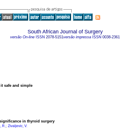
South African Journal of Surgery
versão On-line
ISSN
2078-5151
versão impressa
ISSN
0038-2361
 it safe and simple
significance in thyroid surgery
;
, R.
Zivaljevic, V.