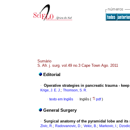
Sumário
S. Afr. j. surg. vol.49 no.3 Cape Town Ago. 2011
Editorial
·
Operative strategies in pancreatic trauma - keep
;
Krige, J. E. J.
Thomson, S. R.
·
texto em Inglês
·
Inglês (
pdf
)
General Surgery
·
Surgical anatomy of the pyramidal lobe and its 
;
;
;
;
Zivic, R.
Radovanovic, D.
Vekic, B.
Markovic, I.
Dzodic