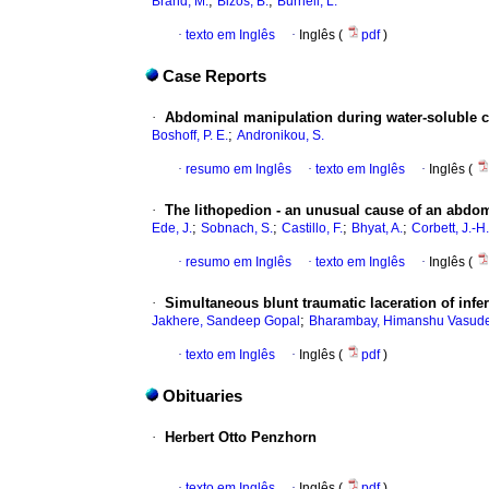
;
;
Brand, M.
Bizos, B.
Burnell, L.
·
texto em Inglês
·
Inglês (
pdf
)
Case Reports
·
Abdominal manipulation during water-soluble c
;
Boshoff, P. E.
Andronikou, S.
·
resumo em Inglês
·
texto em Inglês
·
Inglês (
·
The lithopedion - an unusual cause of an abdo
;
;
;
;
Ede, J.
Sobnach, S.
Castillo, F.
Bhyat, A.
Corbett, J.-H.
·
resumo em Inglês
·
texto em Inglês
·
Inglês (
·
Simultaneous blunt traumatic laceration of infe
;
Jakhere, Sandeep Gopal
Bharambay, Himanshu Vasud
·
texto em Inglês
·
Inglês (
pdf
)
Obituaries
·
Herbert Otto Penzhorn
·
texto em Inglês
·
Inglês (
pdf
)