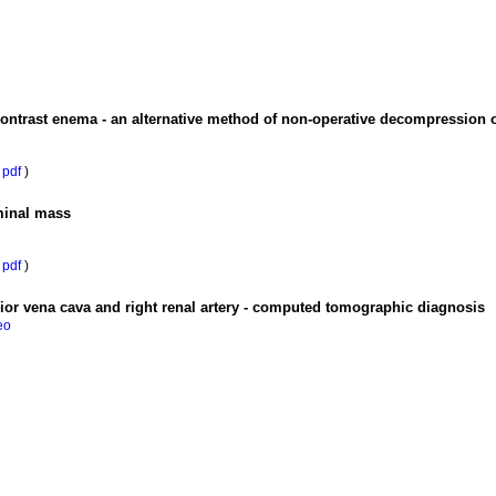
ontrast enema - an alternative method of non-operative decompression 
pdf
)
minal mass
pdf
)
rior vena cava and right renal artery - computed tomographic diagnosis
eo