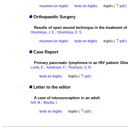
·
resumen en Inglés
·
texto en Inglés
·
Inglés (
pdf
)
Orthopaedic Surgery
·
Results of open wound technique in the treatment o
;
Onuminya, J. E.
Onuminya, D. S.
·
resumen en Inglés
·
texto en Inglés
·
Inglés (
pdf
)
Case Report
·
Primary pancreatic lymphoma in an HIV patient: Di
;
;
Loots, E.
Anderson, F.
Thomson, S. R.
·
texto en Inglés
·
Inglés (
pdf
)
Letter to the editor
·
A case of intussusception in an adult
;
Arif, M.
Moolla, I.
·
texto en Inglés
·
Inglés (
pdf
)