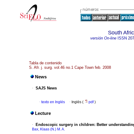
South Afri
versión On-line
ISSN
207
Tabla de contenido
S. Afr. j. surg. vol.46 no.1 Cape Town feb. 2008
News
·
SAJS News
·
texto en Inglés
·
Inglés (
pdf
)
Lecture
·
Endoscopic surgery in children: Better understandin
Bax, Klaas (N.) M. A.