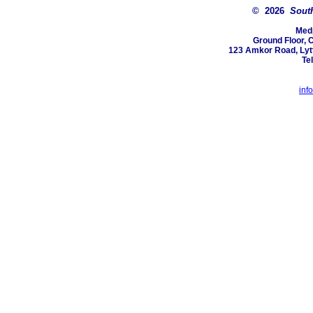
© 2026
South
Med
Ground Floor, 
123 Amkor Road, Lytt
Te
inf