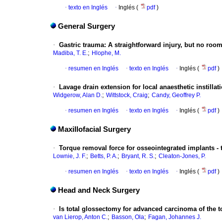
·
texto en Inglés
·
Inglés (
pdf
)
General Surgery
·
Gastric trauma: A straightforward injury, but no ro
;
Madiba, T. E.
Hlophe, M.
·
resumen en Inglés
·
texto en Inglés
·
Inglés (
pdf
)
·
Lavage drain extension for local anaesthetic instill
;
;
Widgerow, Alan D.
Wittstock, Craig
Candy, Geoffrey P.
·
resumen en Inglés
·
texto en Inglés
·
Inglés (
pdf
)
Maxillofacial Surgery
·
Torque removal force for osseointegrated implants -
;
;
;
Lownie, J. F.
Betts, P. A.
Bryant, R. S.
Cleaton-Jones, P.
·
resumen en Inglés
·
texto en Inglés
·
Inglés (
pdf
)
Head and Neck Surgery
·
Is total glossectomy for advanced carcinoma of the t
;
;
van Lierop, Anton C.
Basson, Ola
Fagan, Johannes J.