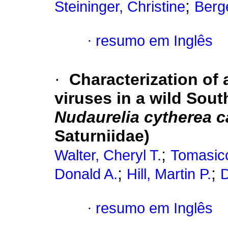
;
Steininger, Christine
Berg
·
resumo em Inglês
·
Characterization of 
viruses in a wild Sout
Nudaurelia cytherea 
Saturniidae)
;
Walter, Cheryl T.
Tomasicc
;
;
Donald A.
Hill, Martin P.
D
·
resumo em Inglês