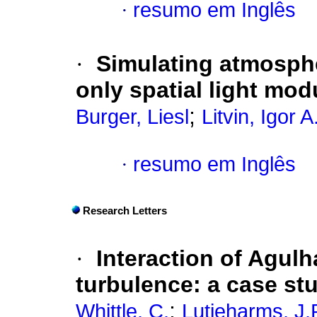
·
resumo em Inglês
·
Simulating atmosphe
only spatial light mod
;
Burger, Liesl
Litvin, Igor A
·
resumo em Inglês
Research Letters
·
Interaction of Agul
turbulence
:
a case st
;
Whittle, C.
Lutjeharms, J.