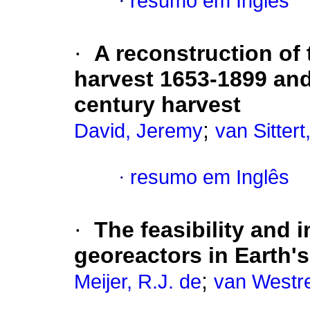
·
resumo em Inglês
·
A reconstruction of 
harvest 1653-1899 and
century harvest
;
David, Jeremy
van Sitter
·
resumo em Inglês
·
The feasibility and 
georeactors in Earth'
;
Meijer, R.J. de
van Westr