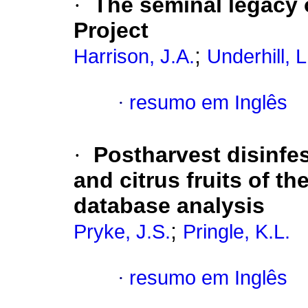
·
The seminal legacy o
Project
;
Harrison, J.A.
Underhill, 
·
resumo em Inglês
·
Postharvest disinfe
and citrus fruits of t
database analysis
;
Pryke, J.S.
Pringle, K.L.
·
resumo em Inglês