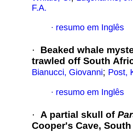
F.A.
·
resumo em Inglês
·
Beaked whale myster
trawled off South Afri
;
Bianucci, Giovanni
Post, 
·
resumo em Inglês
·
A partial skull of
Par
Cooper's Cave, South 