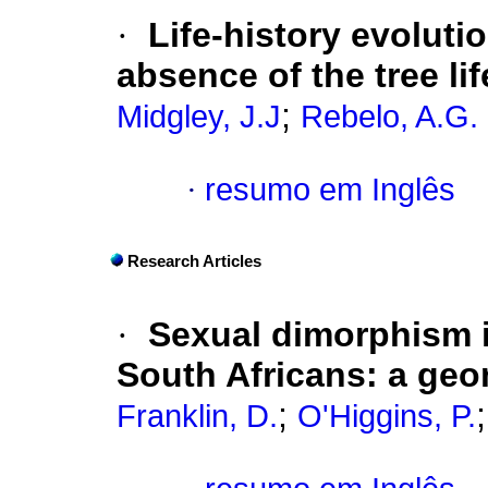
·
Life-history evoluti
absence of the tree li
;
Midgley, J.J
Rebelo, A.G.
·
resumo em Inglês
Research Articles
·
Sexual dimorphism i
South Africans
:
a geo
;
Franklin, D.
O'Higgins, P.