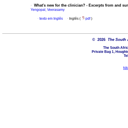
·
What's new for the clinician? - Excerpts from and s
Yengopal, Veerasamy
·
texto em Inglês
·
Inglês (
pdf
)
© 2026
The South 
The South Afri
Private Bag 1, Hought
Te
NM