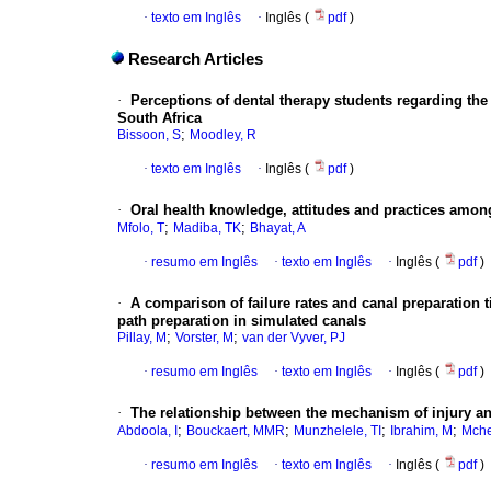
·
texto em Inglês
·
Inglês (
pdf
)
Research Articles
·
Perceptions of dental therapy students regarding the
South Africa
;
Bissoon, S
Moodley, R
·
texto em Inglês
·
Inglês (
pdf
)
·
Oral health knowledge, attitudes and practices among
;
;
Mfolo, T
Madiba, TK
Bhayat, A
·
resumo em Inglês
·
texto em Inglês
·
Inglês (
pdf
)
·
A comparison of failure rates and canal preparation
path preparation in simulated canals
;
;
Pillay, M
Vorster, M
van der Vyver, PJ
·
resumo em Inglês
·
texto em Inglês
·
Inglês (
pdf
)
·
The relationship between the mechanism of injury a
;
;
;
;
Abdoola, I
Bouckaert, MMR
Munzhelele, TI
Ibrahim, M
Mche
·
resumo em Inglês
·
texto em Inglês
·
Inglês (
pdf
)