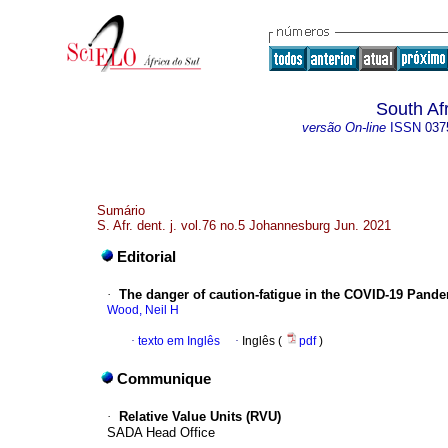
South Af
versão On-line
ISSN
037
Sumário
S. Afr. dent. j. vol.76 no.5 Johannesburg Jun. 2021
Editorial
·
The danger of caution-fatigue in the COVID-19 Pand
Wood, Neil H
·
texto em Inglês
·
Inglês (
pdf
)
Communique
·
Relative Value Units (RVU)
SADA Head Office