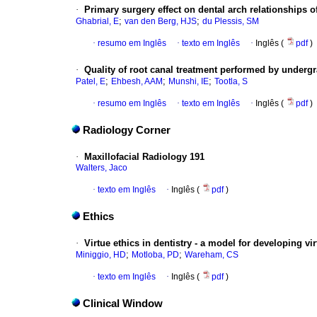
·
Primary surgery effect on dental arch relationships o
;
;
Ghabrial, E
van den Berg, HJS
du Plessis, SM
·
resumo em Inglês
·
texto em Inglês
·
Inglês (
pdf
)
·
Quality of root canal treatment performed by undergr
;
;
;
Patel, E
Ehbesh, AAM
Munshi, IE
Tootla, S
·
resumo em Inglês
·
texto em Inglês
·
Inglês (
pdf
)
Radiology Corner
·
Maxillofacial Radiology 191
Walters, Jaco
·
texto em Inglês
·
Inglês (
pdf
)
Ethics
·
Virtue ethics in dentistry - a model for developing vi
;
;
Miniggio, HD
Motloba, PD
Wareham, CS
·
texto em Inglês
·
Inglês (
pdf
)
Clinical Window