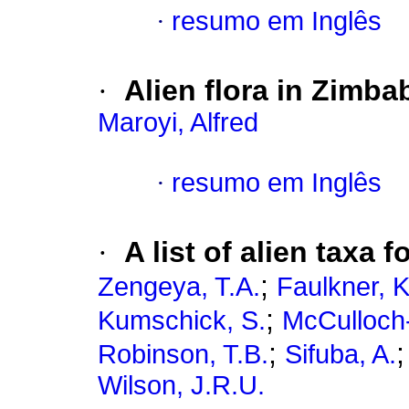
·
resumo em Inglês
·
Alien flora in Zimb
Maroyi, Alfred
·
resumo em Inglês
·
A list of alien taxa 
;
Zengeya, T.A.
Faulkner, K
;
Kumschick, S.
McCulloch-
;
Robinson, T.B.
Sifuba, A.
Wilson, J.R.U.