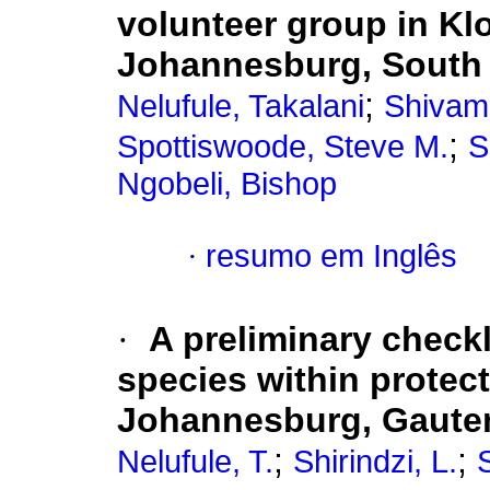
volunteer group in Kl
Johannesburg, South 
;
Nelufule, Takalani
Shivamb
;
Spottiswoode, Steve M.
S
Ngobeli, Bishop
·
resumo em Inglês
·
A preliminary checkl
species within protect
Johannesburg, Gauten
;
;
Nelufule, T.
Shirindzi, L.