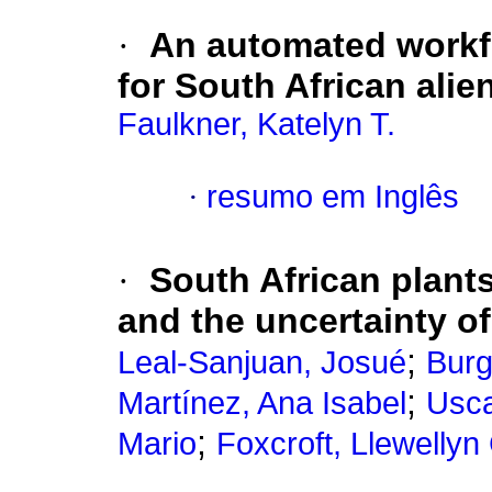
·
An automated workf
for South African alien
Faulkner, Katelyn T.
·
resumo em Inglês
·
South African plant
and the uncertainty of
;
Leal-Sanjuan, Josué
Burg
;
Martínez, Ana Isabel
Usca
;
Mario
Foxcroft, Llewellyn