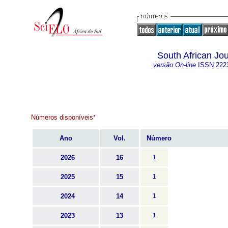
South African Jo
versão On-line
ISSN
222
Números disponíveis
*
Ano
Vol.
Número
2026
16
1
2025
15
1
2024
14
1
2023
13
1