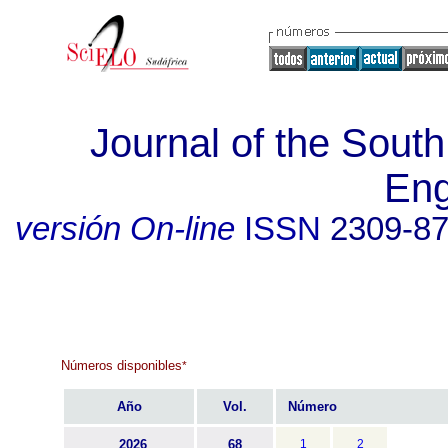
Journal of the South 
Eng
versión On-line
ISSN
2309-8
Números disponibles
*
Año
Vol.
Número
2026
68
1
2