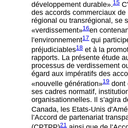
15
développement durable».
C'
des accords commerciaux de l
régional ou transrégional, se 
16
«verdissement»
en contenant
17
l'environnement
qui particip
18
préjudiciables
et à la promo
rapports. La présente étude au
processus de verdissement ou
égard aux impératifs des acco
19
«nouvelle génération»
dont e
ses cadres normatif, instituti
organisationnelles. Il s'agira
Canada, les Etats-Unis d'Amé
l'Accord de partenariat transpa
21
(CPTPP)
ainsi que de l'Acc