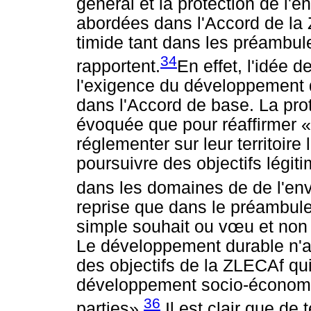
général et la protection de l'e
abordées dans l'Accord de la
timide tant dans les préambule
34
rapportent.
En effet, l'idée 
l'exigence du développement d
dans l'Accord de base. La pro
évoquée que pour réaffirmer «l
réglementer sur leur territoire 
poursuivre des objectifs légit
dans les domaines de de l'en
reprise que dans le préambul
simple souhait ou v
œ
u et non
Le développement durable n'ap
des objectifs de la ZLECAf qui
développement socio-économiqu
36
parties».
Il est clair que de 