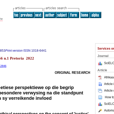
Services 
0853
Print version
ISSN
1018-6441
Journal
.56 n.1 Pretoria 2022
SciELO
1.2846
Article
ORIGINAL RESEARCH
Afrikaa
Article
-etiese perspektiewe op die begrip
Article
esondere verwysing na die standpunt
How to 
 sy verreikende invloed
SciELO
Automat
ethical perspectives on the concept of 'justice'