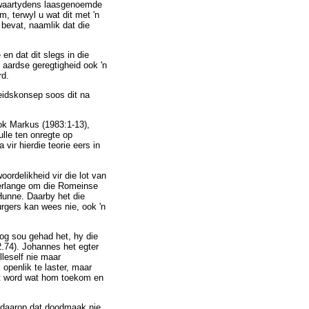
 waartydens laasgenoemde
, terwyl u wat dit met 'n
bevat, naamlik dat die
en dat dit slegs in die
 aardse geregtigheid ook 'n
rd.
heidskonsep soos dit na
ok Markus (1983:1-13),
lle ten onregte op
vir hierdie teorie eers in
ordelikheid vir die lot van
 verlange om die Romeinse
Hunne. Daarby het die
rgers kan wees nie, ook 'n
log sou gehad het, hy die
.74). Johannes het egter
leself nie maar
penlik te laster, maar
oet word wat hom toekom en
 daarop dat doodmaak nie