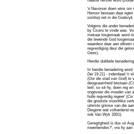
naaste herstel word (Dodar
'n Navorser doen wins om 
Hieroor bestaan daar egter
iustitia
) net in die Godsryk 
Volgens die ander benaderi
by Cicero te vinde was. Vo
mekaar losgemaak word nie
die lewende God losgemaak
waardeur daar aan elkeen 
regverdiging deur die geloo
Gees).
Hierdie dubbele benadering
In hierdie benadering word
Dei
19.21) - inderdaad 'n s
(
Oor die stad van God
) te
deugsaamheid bestaan
(Ci
leef, so sê hy, doen reg e
ongeveer die moeder van a
hulle regverdig regeer' (
Civ
die grootste moontlike verb
uiterste grense van die aar
Diegene wat volhardend reg
ook Van Wyk 2001).
Geregtigheid is dus vir Au
rowerbendes?', vra hy aan 