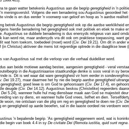
o 1999:483).
na te gaan watter betekenis Augustinus aan die begrip
geregtigheid
in 'n polit
 'n meningsverskil. Volgens die een benadering sou Augustinus geoordeel het 
te vinde is en dus eerder 'n voorwerp van geloof en hoop as 'n aardse realiteit 
ng betrek Augustinus die begrip
geregtigheid
ook op die aardse werklikheid en
lgens hierdie benadering het geregtigheid ook met politiek en etiek te make e
. Augustinus se dubbele benadering is dus enersyds religieus van aard omd
 kan word nie, maar andersyds vra dit ook om praktiese toepassing, want ger
dít wat hom toekom, toebedeel (moet) word (
Civ. Dei
19.21). Om dit in ander w
f (in Christus) aktiveer die mens tot regverdige optrede in die daaglikse lewe (
s van Augustinus sal met die verloop van die verhaal duideliker word.
 dus aan beide motiewe aandag bestee, aangesien geregtigheid - veral verstaa
leutelbegrip in die Augustiniaanse staatkundige denke is soos veral in sy be
 vinde is. Dit is wel waar dat ware geregtigheid vir hom eerder in sondevergifni
v. Dei
19.27), maar daarmee het hy nie die begrip
aardse geregtigheid
uitrang
n geregtigheid; goed lewe is om God te gehoorsaam (
Civ. Dei
17.4), en gehoors
lle deugde (
Civ. Dei
14.12). Augustinus beskou (Christelike) regeerders daar
. Dei
5.24), wanneer hulle hul mag diensbaar maak aan God se majesteit deur h
reiding van sy diens, en wanneer hulle God vrees, liefhet en dien. Terselfdert
de woon, nie ontslaan van die plig om reg en geregtigheid te doen nie (
Civ. De
 en geregtigheid op aarde beoefen, sal in die laaste oordeel nie verdoem word
gustinus 'n bepalende begrip. 'As geregtigheid weggeneem word, wat is konink
die begin van boek 4.4 in sy
De civitate Dei
(
Remota iustitia, quid sunt regna 