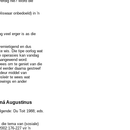
gverdig nie? Word die
iswaar onbedoeld) in 'n
g veel erger is as die
vernietigend en dus
e wis. Die tipe oorlog wat
re operasies kan vandag
l aangewend word.
wees om te geniet van die
l eerder daarna gestreef
 deur middel van
esleër te wees wat
bewings en ander
 ná Augustinus
lgende: Du Toit 1988; eds.
 die tema van (sosiale)
2002:176-227 vir 'n