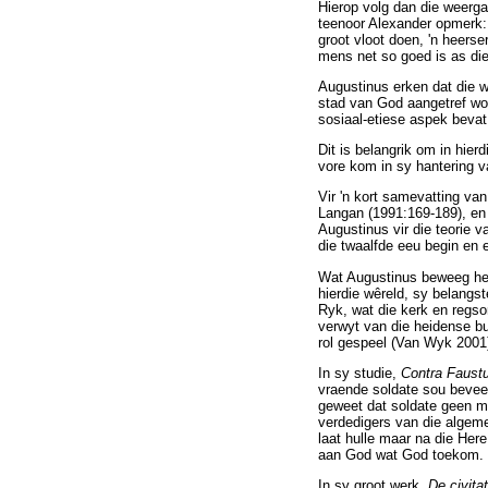
Hierop volg dan die weerg
teenoor Alexander opmerk: 
groot vloot doen, 'n heers
mens net so goed is as d
Augustinus erken dat die wa
stad van God aangetref wo
sosiaal-etiese aspek bevat
Dit is belangrik om in hie
vore kom in sy hantering va
Vir 'n kort samevatting va
Langan (1991:169-189), en
Augustinus vir die teorie v
die twaalfde eeu begin en 
Wat Augustinus beweeg het 
hierdie wêreld, sy belangs
Ryk, wat die kerk en regs
verwyt van die heidense bu
rol gespeel (Van Wyk 2001
In sy studie,
Contra Faus
vraende soldate sou beveel
geweet dat soldate geen mo
verdedigers van die algem
laat hulle maar na die Her
aan God wat God toekom.
In sy groot werk,
De civita