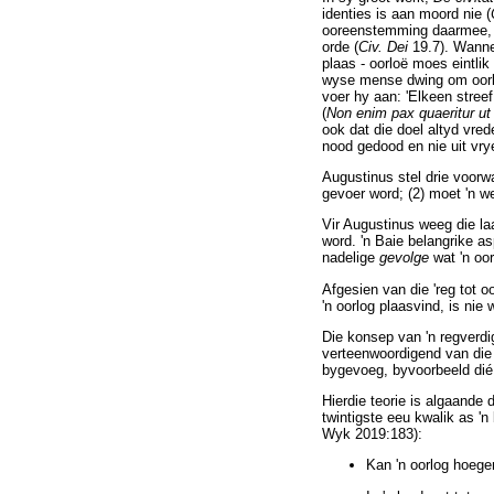
identies is aan moord nie (
ooreenstemming daarmee, w
orde (
Civ. Dei
19.7). Wannee
plaas - oorloë moes eintlik
wyse mense dwing om oorlo
voer hy aan: 'Elkeen stree
(
Non enim pax quaeritur ut 
ook dat die doel altyd vred
nood gedood en nie uit vry
Augustinus stel drie voorwa
gevoer word; (2) moet 'n we
Vir Augustinus weeg die la
word. 'n Baie belangrike a
nadelige
gevolge
wat 'n oo
Afgesien van die 'reg tot oo
'n oorlog plaasvind, is nie
Die konsep van 'n regverdig
verteenwoordigend van die 
bygevoeg, byvoorbeeld dié 
Hierdie teorie is algaande
twintigste eeu kwalik as '
Wyk 2019:183):
Kan 'n oorlog hoege