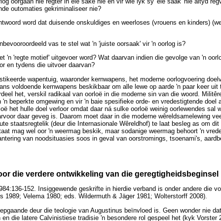
rlog oorgaan nie regter in eie sake nie en vir wie lyk sy 'eie saak' nie altyd re
de outomaties gekriminaliseer nie?
ntwoord word dat duisende onskuldiges en weerloses (vrouens en kinders) (wel
nbevooroordeeld vas te stel wat 'n 'juiste oorsaak' vir 'n oorlog is?
et 'n 'regte motief' uitgevoer word? Wat daarvan indien die gevolge van 'n oorlo
or en tydens die uitvoer daarvan?
istikeerde wapentuig, waaronder kernwapens, het moderne oorlogvoering doel
ans voldoende kernwapens beskikbaar om alle lewe op aarde 'n paar keer uit t
eel het, verskil radikaal van oorloë in die moderne sin van die woord. Militê
n 'n beperkte omgewing en vir 'n baie spesifieke orde- en vredestigtende doe
oë het hulle doel verloor omdat daar ná sulke oorloë weinig oorlewendes sal 
arvoor daar geveg is. Daarom moet daar in die moderne wêreldsamelewing vee
te staatsregtelik (deur die Internasionale Wêreldhof) te laat besleg as om dit
Staat mag wel oor 'n weermag beskik, maar sodanige weermag behoort 'n vred
antering van noodsituasies soos in geval van oorstromings, tsoenami's, aard
or die verdere ontwikkeling van die geregtigheidsbeginsel
84:136-152. Insiggewende geskrifte in hierdie verband is onder andere die vo
 1989; Velema 1980; eds. Wildermuth & Jäger 1981; Wolterstorff 2008).
iepgaande deur die teologie van Augustinus beïnvloed is. Geen wonder nie dat
n die latere Calvinistiese tradisie 'n besondere rol gespeel het (kyk Vorster 