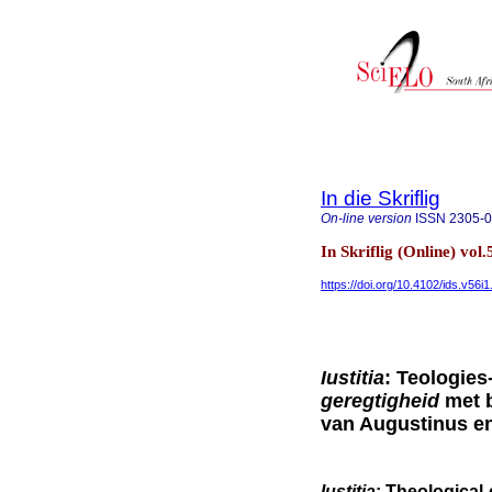
In die Skriflig
On-line version
ISSN
2305-
In Skriflig (Online) vol
https://doi.org/10.4102/ids.v56i
Iustitia
: Teologies
geregtigheid
met b
van Augustinus en
Iustitia
: Theological-