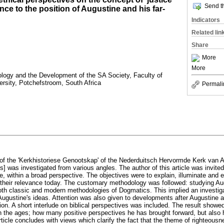
Send th
ence to the position of Augustine and his far-
Indicators
Related lin
Share
More
More
ology and the Development of the SA Society, Faculty of
rsity, Potchefstroom, South Africa
Permali
 of the 'Kerkhistoriese Genootskap' of the Nederduitsch Hervormde Kerk van 
ss] was investigated from various angles. The author of this article was invite
e, within a broad perspective. The objectives were to explain, illuminate and 
their relevance today. The customary methodology was followed: studying Au
oth classic and modern methodologies of Dogmatics. This implied an investigat
ugustine's ideas. Attention was also given to developments after Augustine as
ation. A short interlude on biblical perspectives was included. The result sho
h the ages; how many positive perspectives he has brought forward, but also
ticle concludes with views which clarify the fact that the theme of righteousn