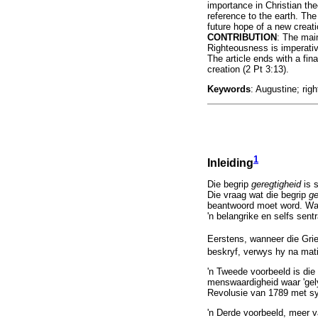
importance in Christian th
reference to the earth. The
future hope of a new creati
CONTRIBUTION
: The main
Righteousness is imperativ
The article ends with a fin
creation (2 Pt 3:13).
Keywords
: Augustine; rig
1
Inleiding
Die begrip
geregtigheid
is 
Die vraag wat die begrip
ge
beantwoord moet word. Watt
'n belangrike en selfs sent
Eerstens, wanneer die Grie
beskryf, verwys hy na mati
'n Tweede voorbeeld is die
menswaardigheid waar 'gelyk
Revolusie van 1789 met sy 
'n Derde voorbeeld, meer v