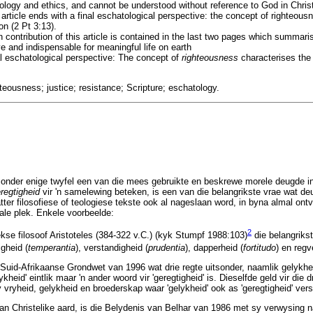
eology and ethics, and cannot be understood without reference to God in Chris
 article ends with a final eschatological perspective: the concept of righteous
on (2 Pt 3:13).
 contribution of this article is contained in the last two pages which summari
e and indispensable for meaningful life on earth
al eschatological perspective: The concept of
righteousness
characterises the
hteousness; justice; resistance; Scripture; eschatology.
sonder enige twyfel een van die mees gebruikte en beskrewe morele deugde in
regtigheid
vir 'n samelewing beteken, is een van die belangrikste vrae wat deur
er filosofiese of teologiese tekste ook al nageslaan word, in byna almal ont
rale plek. Enkele voorbeelde:
2
kse filosoof Aristoteles (384-322 v.C.) (kyk Stumpf 1988:103)
die belangriks
gheid (
temperantia
), verstandigheid (
prudentia
), dapperheid (
fortitudo
) en regv
 Suid-Afrikaanse Grondwet van 1996 wat drie regte uitsonder, naamlik gelykhe
heid' eintlik maar 'n ander woord vir 'geregtigheid' is. Dieselfde geld vir die 
vryheid, gelykheid en broederskap waar 'gelykheid' ook as 'geregtigheid' ver
an Christelike aard, is die Belydenis van Belhar van 1986 met sy verwysing 