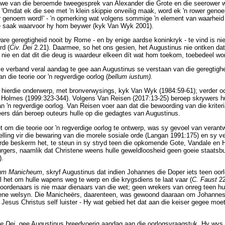
awe van die beroemde tweegesprek van Alexander die Grote en die seerower
'Omdat ek die see met 'n klein skippie onveilig maak, word ek 'n rower genoem
er genoem word!' - 'n opmerking wat volgens sommige 'n element van waarheid 
ie saak waarvoor hy hom beywer (kyk Van Wyk 2001).
re geregtigheid nooit by Rome - en by enige aardse koninkryk - te vind is nie 
rd (
Civ. Dei
2.21). Daarmee, so het ons gesien, het Augustinus nie ontken dat
 nie en dat dit die deug is waardeur elkeen dít wat hom toekom, toebedeel wo
rdie verband veral aandag te gee aan Augustinus se verstaan van die geregtig
n die teorie oor 'n regverdige oorlog (
bellum iustum).
n hierdie onderwerp, met bronverwysings, kyk Van Wyk (1984:59-61); verder o
 Holmes (1999:323-344). Volgens Van Reisen (2017:13-25) beroep skrywers hu
an 'n regverdige oorlog. Van Reisen voer aan dat die bewoording van die kriteria 
eers dán beroep outeurs hulle op die gedagtes van Augustinus.
om die teorie oor 'n regverdige oorlog te ontwerp, was sy gevoel van verantwo
telling vir die bewaring van die morele sosiale orde (Langan 1991:175) en sy
orde beskerm het, te steun in sy stryd teen die opkomende Gote, Vandale en 
rgers, naamlik dat Christene weens hulle geweldloosheid geen goeie staatsbu
).
tum Manicheum
, skryf Augustinus dat indien Johannes die Doper iets teen oor
 het om hulle wapens weg te werp en die krygsdiens te laat vaar (
C. Faust
22
ordenaars is nie maar dienaars van die wet; geen wrekers van onreg teen hul
ene welsyn. Die Manicheërs, daarenteen, was gewoond daaraan om Johannes o
e Jesus Christus self luister - Hy wat gebied het dat aan die keiser gegee m
te Dei
, gee Augustinus breedvoerig aandag aan die oorlogsvraagstuk. Hy wys