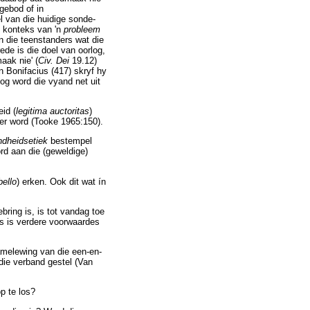
gebod of in
 van die huidige sonde-
e konteks van 'n
probleem
an die teenstanders wat die
ede is die doel van oorlog,
aak nie' (
Civ. Dei
19.12)
n Bonifacius (417) skryf hy
log word die vyand net uit
eid (
legitima auctoritas
)
er word (Tooke 1965:150).
ndheidsetiek
bestempel
rd aan die (geweldige)
bello
) erken. Ook dit wat ín
bring is, is tot vandag toe
is is verdere voorwaardes
samelewing van die een-en-
rdie verband gestel (Van
p te los?