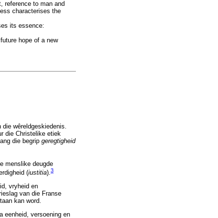
t, reference to man and
ness characterises the
ses its essence:
 future hope of a new
 die wêreldgeskiedenis.
 die Christelike etiek
vang die begrip
geregtigheid
te menslike deugde
3
erdigheid (
iustitia
).
id, vryheid en
drieslag van die Franse
staan kan word.
na eenheid, versoening en