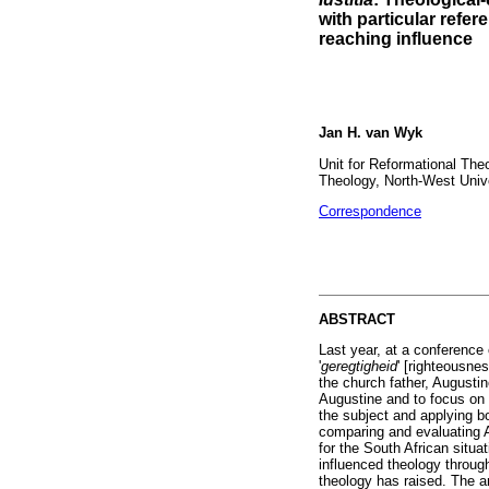
with particular refer
reaching influence
Jan H. van Wyk
Unit for Reformational The
Theology, North-West Unive
Correspondence
ABSTRACT
Last year, at a conference
'
geregtigheid
' [righteousne
the church father, Augustin
Augustine and to focus on 
the subject and applying b
comparing and evaluating A
for the South African situ
influenced theology throug
theology has raised. The ar