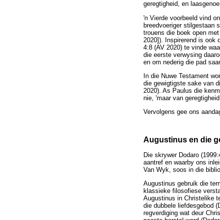
geregtigheid, en laasgenoe
'n Vierde voorbeeld vind o
breedvoeriger stilgestaan 
trouens die boek open met '
2020]). Inspirerend is ook 
4:8 (AV 2020) te vinde wa
die eerste verwysing daar
en om nederig die pad saam
In die Nuwe Testament word
die gewigtigste sake van d
2020). As Paulus die kenm
nie, 'maar van geregtigheid
Vervolgens gee ons aandag
Augustinus en die g
Die skrywer Dodaro (1999:4
aantref en waarby ons inlei
Van Wyk, soos in die biblio
Augustinus gebruik die ter
klassieke filosofiese vers
Augustinus in Christelike 
die dubbele liefdesgebod (
regverdiging wat deur Chr