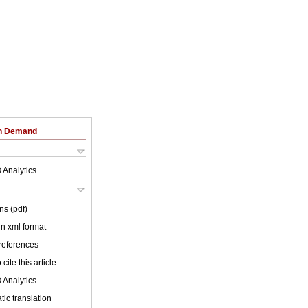
on Demand
 Analytics
ns (pdf)
 in xml format
 references
cite this article
 Analytics
ic translation