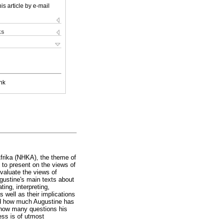
is article by e-mail
ks
nk
Afrika (NHKA), the theme of
d to present on the views of
evaluate the views of
gustine's main texts about
ing, interpreting,
 well as their implications
wed how much Augustine has
 how many questions his
ess is of utmost