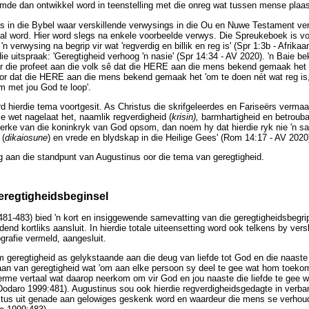
mde dan ontwikkel word in teenstelling met die onreg wat tussen mense plaa
ns in die Bybel waar verskillende verwysings in die Ou en Nuwe Testament ve
sal word. Hier word slegs na enkele voorbeelde verwys. Die Spreukeboek is vo
n verwysing na begrip vir wat 'regverdig en billik en reg is' (Spr 1:3b - Afrika
die uitspraak: 'Geregtigheid verhoog 'n nasie' (Spr 14:34 - AV 2020). 'n Baie 
ar die profeet aan die volk sê dat die HERE aan die mens bekend gemaak het 
oor dat die HERE aan die mens bekend gemaak het 'om te doen nét wat reg is,
 met jou God te loop'.
 hierdie tema voortgesit. As Christus die skrifgeleerdes en Fariseërs verma
ie wet nagelaat het, naamlik regverdigheid (
krisin),
barmhartigheid en betrouba
erke van die koninkryk van God opsom, dan noem hy dat hierdie ryk nie 'n sa
 (
dikaiosune
) en vrede en blydskap in die Heilige Gees' (Rom 14:17 - AV 2020
 aan die standpunt van Augustinus oor die tema van geregtigheid.
eregtigheidsbeginsel
81-483) bied 'n kort en insiggewende samevatting van die geregtigheidsbegr
dend kortliks aansluit. In hierdie totale uiteensetting word ook telkens by ver
grafie vermeld, aangesluit.
m geregtigheid as gelykstaande aan die deug van liefde tot God en die naaste
taan van geregtigheid wat 'om aan elke persoon sy deel te gee wat hom toekom
terme vertaal wat daarop neerkom om vir God en jou naaste die liefde te gee 
Dodaro 1999:481). Augustinus sou ook hierdie regverdigheidsgedagte in verba
istus uit genade aan gelowiges geskenk word en waardeur die mens se verho