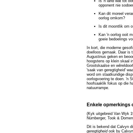
Is 'n land wat tot oo
opponent nie sodoen
Kan dit moreel vera
oorlog omkom?
Is dit moontlik om o
Kan 'n oorlog ooit m
goeie bedoelings vo
In kort, die moderne gesof
doelloos gemaak. Daar is t
Augustinus geken en beoord
hoogstens op klein skaal i
Grootskaalse en wêreldoorl
'saak van geregtigheid' wa
word om staatkundige dispu
oorlogvoering te doen. 'n 
hoofsaaklik fokus op die h
natuurrampe.
Enkele opmerkings o
(Kyk uitgebreid Van Wyk 19
Nürnberger, Took & Domens
Dit is bekend dat Calvyn d
geregtigheid
ook by Calvyn e