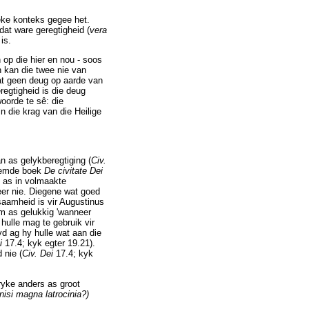
ieke konteks gegee het.
dat ware geregtigheid (
vera
is.
 op die hier en nou - soos
n kan die twee nie van
at geen deug op aarde van
egtigheid is die deug
oorde te sê: die
in die krag van die Heilige
n as gelykberegtiging (
Civ.
roemde boek
De civitate Dei
s as in volmaakte
eer nie. Diegene wat goed
aamheid is vir Augustinus
om as gelukkig 'wanneer
ulle mag te gebruik vir
yd ag hy hulle wat aan die
i
17.4; kyk egter 19.21).
 nie (
Civ. Dei
17.4; kyk
ryke anders as groot
nisi magna latrocinia?)