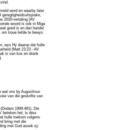
svind.
rmeld word en waarby later
l geregtigheidsuitsprake,
ans 2020-vertaling [AV
bekende woord is ook in Miga
wat goed is en dan handel
 om troue liefde te bewys
an, wys Hy daarop dat hulle
arheid (Matt 23:23 - AV
ak is van kos en drank
).
ip wat ons by Augustinus
skeie van die geskrifte van
 (Dodaro 1999:481). Die
' beteken het, is deur
wat hulle toekom volgens
nd bring met die
uding met God asook sy