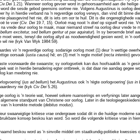
Civ.Dei
1.21). Wanneer oorlog gevoer word in gehoorsaamheid aan die heilige 
ord die sesde gebod geensins oortree nie. Volgens Augustinus is oorlog deel
r hy in hierdie verband na 'n regverdige oorlog verwys, dan vind dit binne di
 nie plaasgevind het nie, dit is iets om oor te huil. Dit is die ongeregtighede v
ë te voer (
Civ. Dei
19.7, 15). Oorloë mag nooit 'n
doel
op sigself word nie. Vr
f na vrede deur oorlog te maak, maar niemand streef na oorlog deur vrede te m
bellum excitetur, sed bellum geritur ut pax aquiratur
). In sy beroemde brief aa
e moet wees, terwyl die oorlog altyd as noodwendigheid gesien word; in 'n oor
e wil nie (kyk Van Wyk 1984:59).
ardes vir 'n regverdige oorlog: sodanige oorlog moet (1) deur 'n wettige owerh
ttige oorsaak (
iusta causa
) hê; en (3) met 'n regte motief (
recta intentio
) gevo
aste voorwaarde die swaarste; sy oorlogsetiek kan dus hoofsaaklik as 'n
gesi
spek wat in hierdie benadering egter ontbreek, is dat daar nie aandag gegee wo
rlog kan meebring nie.
rlogvoering' (
ius ad bellum
) het Augustinus ook 'n 'régte oorlogvoering' (
ius in 
 waardevry nie (kyk
Civ Dei
5.26).
e oorlog is 'n teorie wat, hoewel sekere nuanserings en verfynings later aange
algemene standpunt van Christene oor oorlog. Later in die teologiegeskieden
van 'n korrekte metode (
debitus modus
).
 deur swaarwigtige kritiese vrae ondergrawe sodat dit in die huidige moderne 
n bruikbare konsep beskou kan word. So word die volgende kritiese vrae in hie
naamd beskou word as 'n sinvolle middel om staatkundig-politieke kwessies o