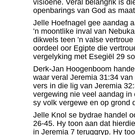
visioene. Veral belangrik is d
openbarings van God as maats
Jelle Hoefnagel gee aandag a
'n moontlike inval van Nebuka
dikwels teen 'n valse vertrou
oordeel oor Egipte die vertro
vergelyking met Esegiël 29 so
Derk-Jan Hoogenboom handel 
waar veral Jeremia 31:34 van 
vers in die lig van Jeremia 32
vergewing nie veel aandag in 
sy volk vergewe en op grond 
Jelle Knol se bydrae handel o
26-45. Hy toon aan dat hierdi
in Jeremia 7 teruggryp. Hy to