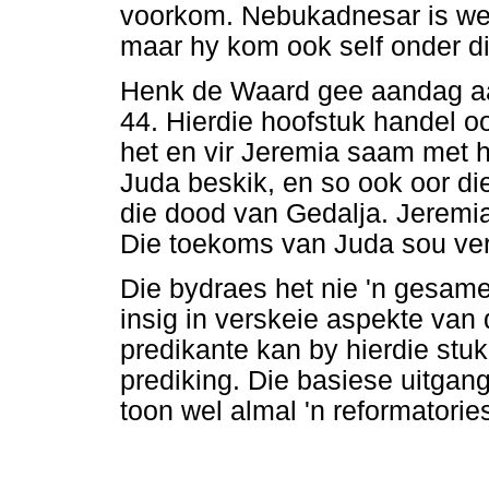
voorkom. Nebukadnesar is wel
maar hy kom ook self onder di
Henk de Waard gee aandag aa
44. Hierdie hoofstuk handel o
het en vir Jeremia saam met h
Juda beskik, en so ook oor di
die dood van Gedalja. Jeremia
Die toekoms van Juda sou verb
Die bydraes het nie 'n gesame
insig in verskeie aspekte van
predikante kan by hierdie stu
prediking. Die basiese uitgan
toon wel almal 'n reformatorie