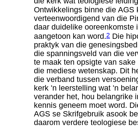
die kerk wat teologiese leidin
Ontwikkelings binne die AGS k
verteenwoordigend van die P
daar duidelike ooreenkomste i
2
aangetoon kan word.
Die hipo
praktyk van die genesingsbed
die spanningsveld van die ve
te maak ten opsigte van sake 
die mediese wetenskap. Dit het
die verband tussen versoenin
kerk 'n leerstelling wat 'n be
verander het, hou belangrike i
kennis geneem moet word. Die
AGS se Skrifgebruik asook bep
daarom verdere teologiese be