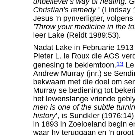
unbeliever's way of healing. 
Christian's remedy
' (Lindsay 
Jesus 'n pynverligter, volgen
'Throw your medicine in the toi
leer Lake (Reidt 1989:53).
Nadat Lake in Februarie 1913
Pieter L. le Roux die AGS ver
13
genesing te beklemtoon.
Le 
Andrew Murray (jnr.) se Send
bekwaam met die doel om sen
Murray se bediening tot beke
het lewenslange vriende gebl
men is one of the subtle turni
history
', is Sundkler (1976:14
in 1893 in Zoeloeland begin 
waar hy teruggaan en 'n groot