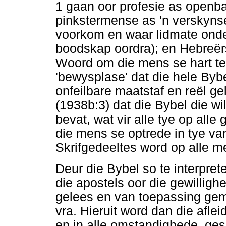
1 gaan oor profesie as openba
pinkstermense as 'n verskyns
voorkom en waar lidmate onder
boodskap oordra); en Hebreër
Woord om die mens se hart te 
'bewysplase' dat die hele Bybe
onfeilbare maatstaf en reël ge
(1938b:3) dat die Bybel die w
bevat, wat vir alle tye op all
die mens se optrede in tye van
Skrifgedeeltes word op alle 
Deur die Bybel so te interpret
die apostels oor die gewillig
gelees en van toepassing gem
vra. Hieruit word dan die afle
en in alle omstandighede, ges