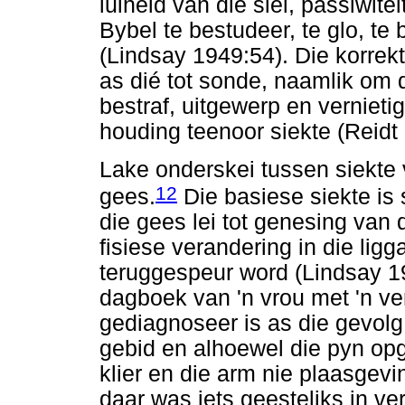
luiheid van die siel, passiwite
Bybel te bestudeer, te glo, te 
(Lindsay 1949:54). Die korrekt
as dié tot sonde, naamlik om d
bestraf, uitgewerp en vernieti
houding teenoor siekte (Reidt
Lake onderskei tussen siekte v
12
gees.
Die basiese siekte is
die gees lei tot genesing van 
fisiese verandering in die lig
teruggespeur word (Lindsay 19
dagboek van 'n vrou met 'n ve
gediagnoseer is as die gevolg v
gebid en alhoewel die pyn opg
klier en die arm nie plaasgev
daar was iets geesteliks in v