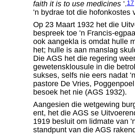
17
faith it is to use medicines
'.
'n bydrae tot die hofonkoste
Op 23 Maart 1932 het die Uit
bespreek toe 'n Francis-egpaa
ook aangekla is omdat hulle 
het; hulle is aan manslag sku
Die AGS het die regering wee
gewetensklousule in die betro
sukses, selfs nie eers nadat 
pastore De Vries, Poggenpoel 
besoek het nie (AGS 1932).
Aangesien die wetgewing burge
ent, het die AGS se Uitvoere
1919 besluit om lidmate van 'n 
standpunt van die AGS rakend