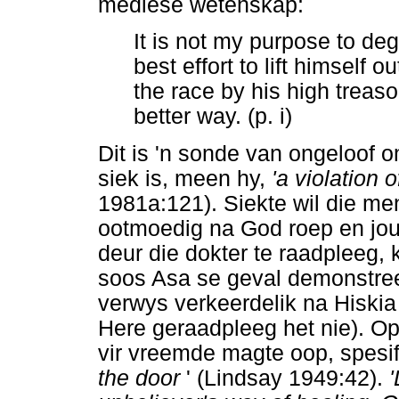
mediese wetenskap:
It is not my purpose to deg
best effort to lift himself
the race by his high treaso
better way. (p. i)
Dit is 'n sonde van ongeloof 
siek is, meen hy,
'a violation 
1981a:121). Siekte wil die men
ootmoedig na God roep en jou
deur die dokter te raadpleeg,
soos Asa se geval demonstree
verwys verkeerdelik na Hiskia 
Here geraadpleeg het nie). Op 
vir vreemde magte oop, spesif
the door
' (Lindsay 1949:42).