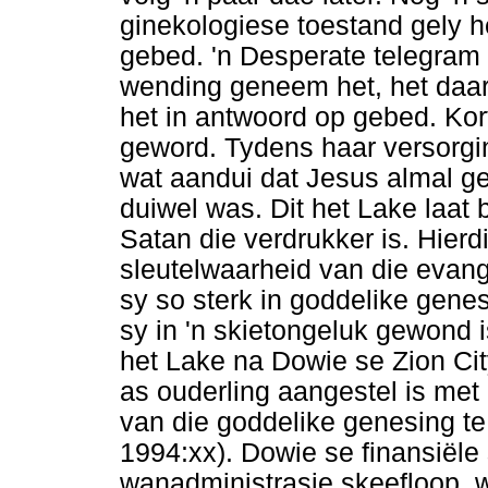
ginekologiese toestand gely he
gebed. 'n Desperate telegram 
wending geneem het, het daar
het in antwoord op gebed. Kor
geword. Tydens haar versorgi
wat aandui dat Jesus almal ge
duiwel was. Dit het Lake laat
Satan die verdrukker is. Hierdi
sleutelwaarheid van die evange
sy so sterk in goddelike genes
sy in 'n skietongeluk gewond 
het Lake na Dowie se Zion Cit
as ouderling aangestel is met 
van die goddelike genesing te
1994:xx). Dowie se finansiële
wanadministrasie skeefloop, 