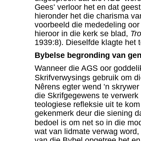
Gees' verloor het en dat gee
hieronder het die charisma va
voorbeeld die mededeling oor 
hieroor in die kerk se blad,
Tr
1939:8). Dieselfde klagte het 
Bybelse begronding van ge
Wanneer die AGS oor goddelik
Skrifverwysings gebruik om die
Nêrens egter wend 'n skrywer 
die Skrifgegewens te verwerk 
teologiese refleksie uit te kom
gekenmerk deur die siening d
bedoel is om net so in die mo
wat van lidmate verwag word, i
van die Bybel opgetree het 