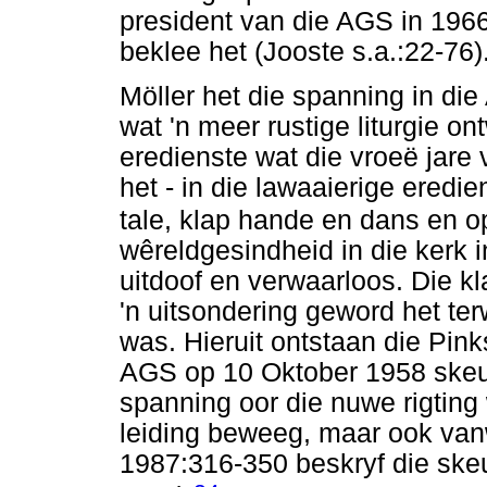
president van die AGS in 1966 
beklee het (Jooste s.a.:22-76)
Möller het die spanning in d
wat 'n meer rustige liturgie o
eredienste wat die vroeë jare
het - in die lawaaierige eredi
tale, klap hande en dans en o
wêreldgesindheid in die kerk 
uitdoof en verwaarloos. Die k
'n uitsondering geword het terw
was. Hieruit ontstaan die Pink
AGS op 10 Oktober 1958 skeur
spanning oor die nuwe rigting
leiding beweeg, maar ook vanw
1987:316-350 beskryf die skeu