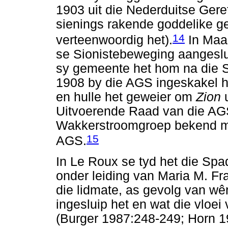
1903 uit die Nederduitse Ger
sienings rakende goddelike g
14
verteenwoordig het).
In Maar
se Sionistebeweging aangeslui
sy gemeente het hom na die S
1908 by die AGS ingeskakel het
en hulle het geweier om
Zion
u
Uitvoerende Raad van die AGS
Wakkerstroomgroep bekend ma
15
AGS.
In Le Roux se tyd het die S
onder leiding van Maria M. F
die lidmate, as gevolg van wê
ingesluip het en wat die vloei
(Burger 1987:248-249; Horn 1