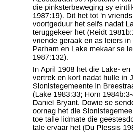
die pinksterbeweging sy eintl
1987:19). Dit het tot 'n vrien
voortgeduur het selfs nadat L
teruggekeer het (Reidt 1981b
vriende geraak en as leiers i
Parham en Lake mekaar se lew
1987:132).
In April 1908 het die Lake- e
vertrek en kort nadat hulle in
Sionistegemeente in Breestraat
(Lake 1983:33; Horn 1984b:3-4
Daniel Bryant, Dowie se sendel
oornag het die Sionistegemee
toe talle lidmate die geestes
tale ervaar het (Du Plessis 19