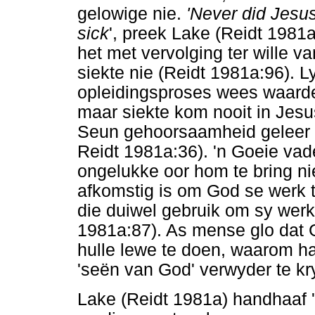
gelowige nie.
'Never did Jesus
sick
', preek Lake (Reidt 1981a
het met vervolging ter wille v
siekte nie (Reidt 1981a:96). L
opleidingsproses wees waarde
maar siekte kom nooit in Jesu
Seun gehoorsaamheid geleer h
Reidt 1981a:36). 'n Goeie vade
ongelukke oor hom te bring nie
afkomstig is om God se werk t
die duiwel gebruik om sy werk 
1981a:87). As mense glo dat 
hulle lewe te doen, waarom ha
'seën van God' verwyder te kr
Lake (Reidt 1981a) handhaaf '