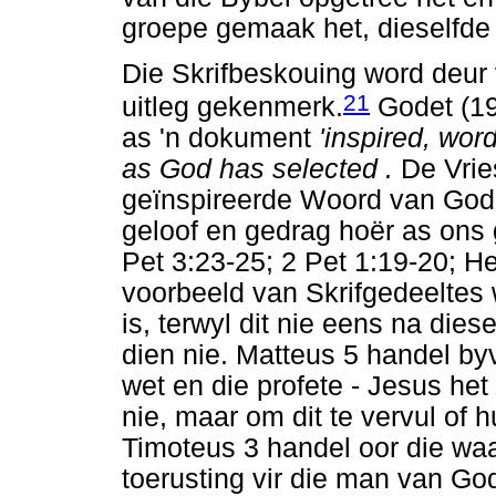
groepe gemaak het, dieselfde 
Die Skrifbeskouing word deur ve
21
uitleg gekenmerk.
Godet (19
as 'n dokument
'inspired, word
as God has selected .
De Vries
geïnspireerde Woord van God, 
geloof en gedrag hoër as ons 
Pet 3:23-25; 2 Pet 1:19-20; Heb
voorbeeld van Skrifgedeeltes
is, terwyl dit nie eens na di
dien nie. Matteus 5 handel by
wet en die profete - Jesus het
nie, maar om dit te vervul of hu
Timoteus 3 handel oor die wa
toerusting vir die man van Go