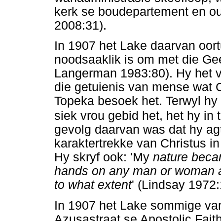
kerk se boudepartement en ou
2008:31).
In 1907 het Lake daarvan oortu
noodsaaklik is om met die Ge
Langerman 1983:80). Hy het v
die getuienis van mense wat 
Topeka besoek het. Terwyl hy
siek vrou gebid het, het hy in 
gevolg daarvan was dat hy ag
karaktertrekke van Christus i
Hy skryf ook: 'My
nature becam
hands on any man or woman an
to what extent
' (Lindsay 1972
In 1907 het Lake sommige van
Azusastraat se Apostolic Fai