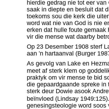
hierdie gedrag nie tot eer van
saak in diepte en besluit dat d
toekoms sou die kerk die uite
word wat nie van God is nie en
erken dat hulle foute gemaak 
vir die mense wat daarby betr
Op 23 Desember 1908 sterf L
aan 'n hartaanval (Burger 198
As gevolg van Lake en Hezmal
meet af sterk klem op goddel
praktyk om vir mense te bid s
die gepaardgaande spreke in t
sterk deur Dowie asook Andre
beïnvloed (Lindsay 1949:125)
genesingsteologie word soos 