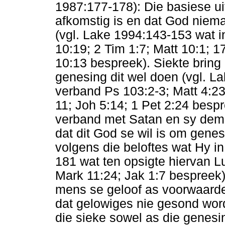
1987:177-178): Die basiese ui
afkomstig is en dat God nieman
(vgl. Lake 1994:143-153 wat i
10:19; 2 Tim 1:7; Matt 10:1; 17
10:13 bespreek). Siekte bring
genesing dit wel doen (vgl. L
verband Ps 103:2-3; Matt 4:23;
11; Joh 5:14; 1 Pet 2:24 bespr
verband met Satan en sy demo
dat dit God se wil is om genes
volgens die beloftes wat Hy i
181 wat ten opsigte hiervan Lu
Mark 11:24; Jak 1:7 bespreek).
mens se geloof as voorwaarde
dat gelowiges nie gesond word
die sieke sowel as die genesi