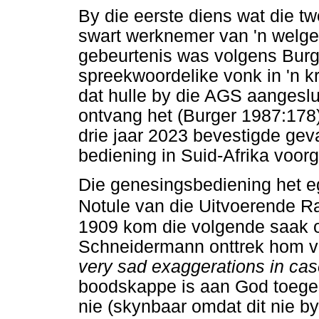
By die eerste diens wat die t
swart werknemer van 'n welge
gebeurtenis was volgens Burg
spreekwoordelike vonk in 'n kr
dat hulle by die AGS aangeslu
ontvang het (Burger 1987:178)
drie jaar 2023 bevestigde gev
bediening in Suid-Afrika voor
Die genesingsbediening het eg
Notule van die Uitvoerende R
1909 kom die volgende saak o
Schneidermann onttrek hom v
very sad exaggerations in ca
boodskappe is aan God toeges
nie (skynbaar omdat dit nie by