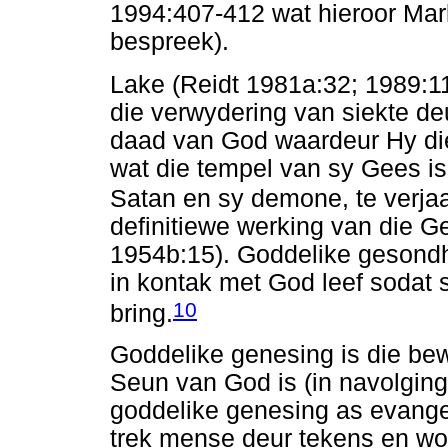
1994:407-412 wat hieroor Mar
bespreek).
Lake (Reidt 1981a:32; 1989:1
die verwydering van siekte de
daad van God waardeur Hy die
wat die tempel van sy Gees is
Satan en sy demone, te verja
definitiewe werking van die G
1954b:15). Goddelike gesondh
in kontak met God leef sodat s
10
bring.
Goddelike genesing is die bew
Seun van God is (in navolging
goddelike genesing as evangel
trek mense deur tekens en won