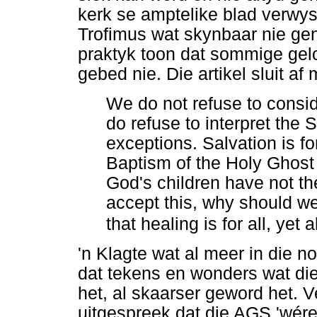
kerk se amptelike blad verwys
Trofimus wat skynbaar nie gen
praktyk toon dat sommige ge
gebed nie. Die artikel sluit af
We do not refuse to consi
do refuse to interpret the 
exceptions. Salvation is for
Baptism of the Holy Ghost is
God's children have not th
accept this, why should we 
that healing is for all, yet 
'n Klagte wat al meer in die n
dat tekens en wonders wat di
het, al skaarser geword het. 
uitgespreek dat die AGS 'wérel