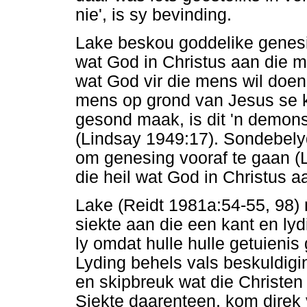
nie', is sy bevinding.
Lake beskou goddelike genesin
wat God in Christus aan die me
wat God vir die mens wil doe
mens op grond van Jesus se 
gesond maak, is dit 'n demons
(Lindsay 1949:17). Sondebely
om genesing vooraf te gaan (
die heil wat God in Christus 
Lake (Reidt 1981a:54-55, 98) 
siekte aan die een kant en lyd
ly omdat hulle hulle getuienis 
Lyding behels vals beskuldigin
en skipbreuk wat die Christen 
Siekte daarenteen, kom direk v