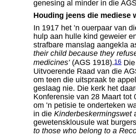
genesing al minder in die AG
Houding jeens die mediese 
In 1917 het 'n ouerpaar van 
hulp aan hulle kind geweier en
strafbare manslag aangekla a
their child because they refu
16
medicines'
(AGS 1918).
Die 
Uitvoerende Raad van die AG
om teen die uitspraak te appel
geslaag nie. Die kerk het da
Konferensie van 28 Maart tot 
om 'n petisie te onderteken w
in die
Kinderbeskermingswet
a
gewetensklousule wat burger
to those who belong to a Rec