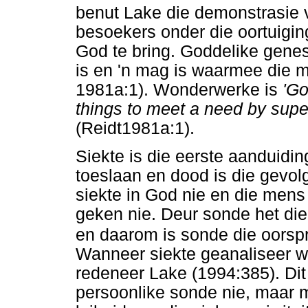
benut Lake die demonstrasie
besoekers onder die oortuigin
God te bring. Goddelike gene
is en 'n mag is waarmee die 
1981a:1). Wonderwerke is
'Go
things to meet a need by sup
(Reidt1981a:1).
Siekte is die eerste aanduidin
toeslaan en dood is die gevo
siekte in God nie en die mens
geken nie. Deur sonde het d
en daarom is sonde die oorspr
Wanneer siekte geanaliseer w
redeneer Lake (1994:385). Dit
persoonlike sonde nie, maar 