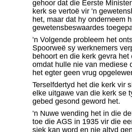
gehoor dat die Eerste Ministe
kerk se vertoë vir 'n geweten
het, maar dat hy onderneem he
gewetensbeswaardes toegepas
'n Volgende probleem het onts
Spoorweë sy werknemers verpl
behoort en die kerk gevra het 
omdat hulle nie van mediese 
het egter geen vrug opgelewer
Terselfdertyd het die kerk vir
elke uitgawe van die kerk se 
gebed gesond geword het.
'n Nuwe wending het in die de
toe die AGS in 1935 vir die e
siek kan word en nie altyd ge