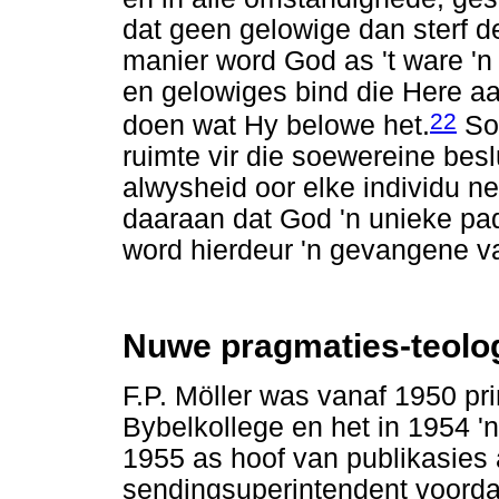
dat geen gelowige dan sterf de
manier word God as 't ware 
en gelowiges bind die Here aa
22
doen wat Hy belowe het.
So 
ruimte vir die soewereine bes
alwysheid oor elke individu n
daaraan dat God 'n unieke pa
word hierdeur 'n gevangene v
Nuwe pragmaties-teolog
F.P. Möller was vanaf 1950 pr
Bybelkollege en het in 1954 'n
1955 as hoof van publikasies 
sendingsuperintendent voordat