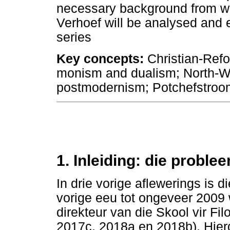
necessary background from wh
Verhoef will be analysed and e
series
Key concepts:
Christian-Refo
monism and dualism; North-We
postmodernism; Potchefstroo
1. Inleiding: die proble
In drie vorige aflewerings is 
vorige eeu tot ongeveer 2009
direkteur van die Skool vir Fil
2017c, 2018a en 2018b). Hierd