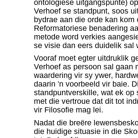
ontologiese uitgangspunte) op 
Verhoef se standpunt, soos uit
bydrae aan die orde kan kom 
Reformatoriese benadering aan 
metode word verkies aangesie
se visie dan eers duidelik sal
Vooraf moet egter uitdruklik g
Verhoef as persoon sal gaan n
waardering vir sy ywer, hardwe
daarin 'n voorbeeld vir baie. 
standpuntverskille, wat ek op 
met die vertroue dat dit tot i
vir Filosofie mag lei.
Nadat die breëre lewensbesk
die huidige situasie in die Sko