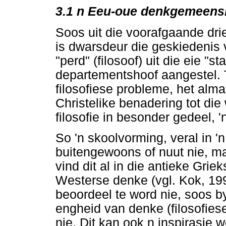
3.1
n Eeu-oue denkgemeens
Soos uit die voorafgaande drie 
is dwarsdeur die geskiedenis v
"perd" (filosoof) uit die eie "st
departementshoof aangestel. T
filosofiese probleme, het almal
Christelike benadering tot di
filosofie in besonder gedeel
So 'n skoolvorming, veral in 'n 
buitengewoons of nuut nie, ma
vind dit al in die antieke Gri
Westerse denke (vgl. Kok, 199
beoordeel te word nie, soos b
engheid van denke (filosofies
nie. Dit kan ook n inspirasie 