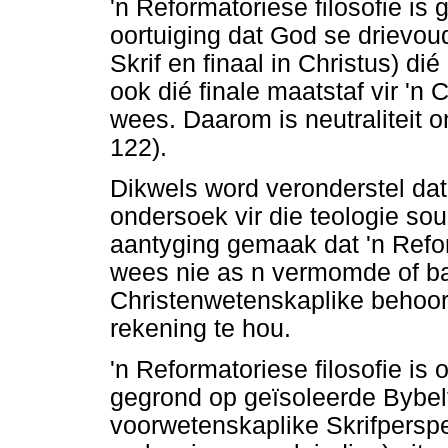
'n Reformatoriese filosofie is 
oortuiging dat God se drievou
Skrif en finaal in Christus) dié
ook dié finale maatstaf vir 'n
wees. Daarom is neutraliteit o
122).
Dikwels word veronderstel dat 
ondersoek vir die teologie sou
aantyging gemaak dat 'n Refor
wees nie as n vermomde of bas
Christenwetenskaplike behoort
rekening te hou.
'n Reformatoriese filosofie is 
gegrond op geïsoleerde Bybelt
voorwetenskaplike Skrifpersp