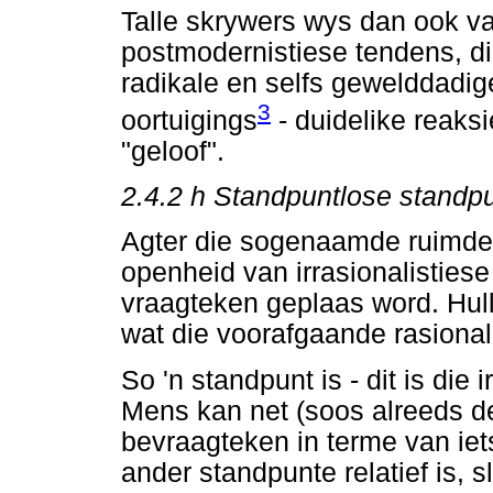
Talle skrywers wys dan ook v
postmodernistiese tendens, di
radikale en selfs gewelddadig
3
oortuigings
- duidelike reaksi
"geloof".
2.4.2
h Standpuntlose standp
Agter die sogenaamde ruimd
openheid van irrasionalisties
vraagteken geplaas word. Hul
wat die voorafgaande rasional
So 'n standpunt is - dit is die
Mens kan net (soos alreeds de
bevraagteken in terme van iets
ander standpunte relatief is, slu