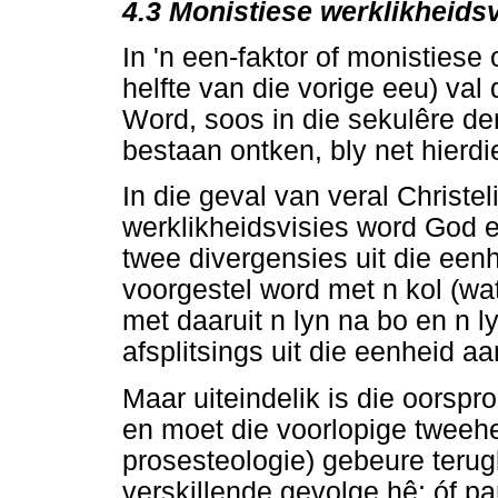
4.3
Monistiese werklikheidsv
In 'n een-faktor of monistiese 
helfte van die vorige eeu) val
Word, soos in die sekulêre d
bestaan ontken, bly net hierdi
In die geval van veral Christe
werklikheidsvisies word God e
twee divergensies uit die een
voorgestel word met n kol (wa
met daaruit n lyn na bo en n l
afsplitsings uit die eenheid a
Maar uiteindelik is die oorspr
en moet die voorlopige tweehei
prosesteologie) gebeure teru
verskillende gevolge hê: óf p