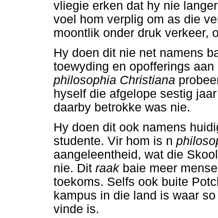
vliegie erken dat hy nie lange
voel hom verplig om as die ver
moontlik onder druk verkeer, o
Hy doen dit nie net namens ba
toewyding en opofferings aan '
philosophia Christiana
probeer
hyself die afgelope sestig ja
daarby betrokke was nie.
Hy doen dit ook namens huidi
studente. Vir hom is n
philoso
aangeleentheid, wat die Skool 
nie. Dit
raak
baie meer mense -
toekoms. Selfs ook buite Potc
kampus in die land is waar so
vinde is.