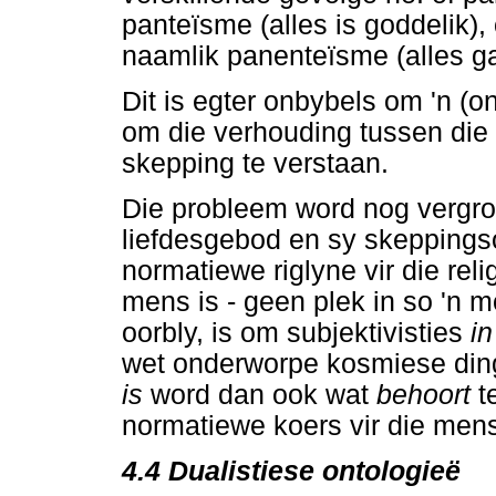
panteïsme (alles is goddelik)
naamlik panenteïsme (alles ga
Dit is egter onbybels om 'n (o
om die verhouding tussen die 
skepping te verstaan.
Die probleem word nog vergro
liefdesgebod en sy skeppingso
normatiewe riglyne vir die re
mens is - geen plek in so 'n mo
oorbly, is om subjektivisties
i
wet onderworpe kosmiese ding
is
word dan ook wat
behoort
t
normatiewe koers vir die mens
4.4
Dualistiese ontologieë