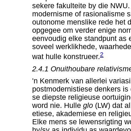
sekere fakulteite by die NWU.
modernisme of rasionalisme s
outonome menslike rede het di
opgegee om verder enige norm
eenvoudig elke standpunt as 
soveel werklikhede, waarhede
2
wat hulle konstrueer.
2.4.1 Onuithoubare relativism
'n Kenmerk van allerlei varias
postmodernistiese denkers is 
se diepste religieuse oortuig
word nie. Hulle
glo
(LW) dat al
etiese, akademiese en religie
Elke mens se lewensrigting wo
hy/sy as individu as waardevo