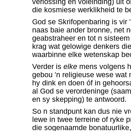
verlossing en voleinding) uit 
die kosmiese werklikheid te b
God se Skrifopenbaring is vir 
naas baie ander bronne, net 
geabstraheer en tot n sisteem 
krag wat gelowige denkers diep
waarbinne elke wetenskap be
Verder is
elke
mens volgens hi
gebou 'n religieuse wese wat 
hy dink en doen óf in gehoor
al God se verordeninge (saam
en sy skepping) te antwoord.
So n standpunt kan dus nie v
lewe in twee terreine of ryke 
die sogenaamde bonatuurlike, 