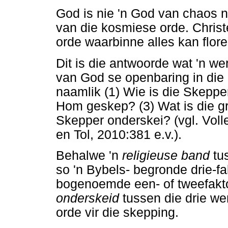
God is nie 'n God van chaos ni
van die kosmiese orde. Chris
orde waarbinne alles kan flore
Dit is die antwoorde wat 'n wer
van God se openbaring in die 
naamlik (1) Wie is die Skepper
Hom geskep? (3) Wat is die gr
Skepper onderskei? (vgl. Vol
en Tol, 2010:381 e.v.).
Behalwe 'n
religieuse band
tu
so 'n Bybels- begronde drie-fa
bogenoemde een- of tweefaktor
onderskeid
tussen die drie we
orde vir die skepping.