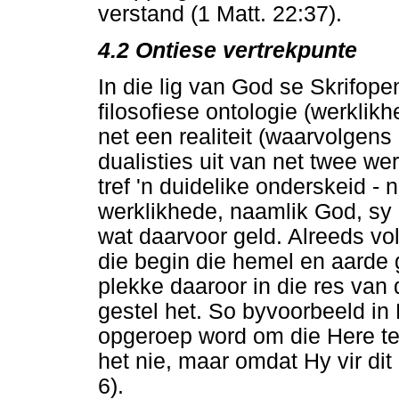
verstand (1 Matt. 22:37).
4.2
Ontiese vertrekpunte
In die lig van God se Skrifop
filosofiese ontologie (werklik
net een realiteit (waarvolge
dualisties uit van net twee we
tref 'n duidelike onderskeid - 
werklikhede, naamlik God, sy 
wat daarvoor geld. Alreeds vo
die begin die hemel en aarde g
plekke daaroor in die res van 
gestel het. So byvoorbeeld in
opgeroep word om die Here te 
het nie, maar omdat Hy vir dit
6).