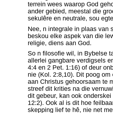
terrein wees waarop God geh
ander gebied, meestal die gro
sekulêre en neutrale, sou egte
Nee, n integrale in plaas van 
beskou elke aspek van die lewe
religie, diens aan God.
So n filosofie wil, in Bybelse 
allerlei gangbare verdigsels en
4:4 en 2 Pet. 1:16) of deur on
nie (Kol. 2:8,10). Dit poog o
aan Christus gehoorsaam te m
streef dit krities na die vern
dit gebeur, kan ook onderskei
12:2). Ook al is dit hoe feilba
skepping lief te hê, nie net me