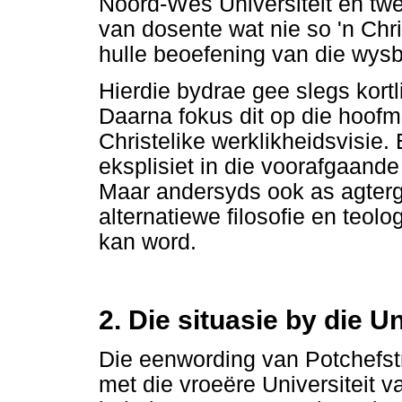
Noord-Wes Universiteit en twe
van dosente wat nie so 'n Chr
hulle beoefening van die wysb
Hierdie bydrae gee slegs kor
Daarna fokus dit op die hoof
Christelike werklikheidsvisie.
eksplisiet in die voorafgaande
Maar andersyds ook as agterg
alternatiewe filosofie en teol
kan word.
2. Die situasie by die U
Die eenwording van Potchefs
met die vroeëre Universiteit