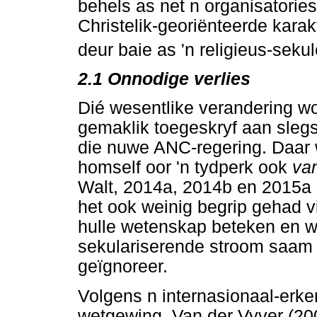
behels as net n organisatorie
Christelik-georiënteerde karak
deur baie as 'n religieus-sekul
2.1 Onnodige verlies
Dié wesentlike verandering wo
gemaklik toegeskryf aan slegs
die nuwe ANC-regering. Daar 
homself oor 'n tydperk ook
va
Walt, 2014a, 2014b en 2015a 
het ook weinig begrip gehad v
hulle wetenskap beteken en w
sekulariserende stroom saam 
geïgnoreer.
Volgens n internasionaal-erke
wetgewing, Van der Vyver (20