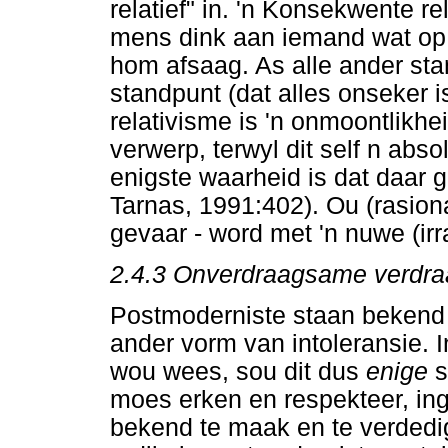
relatief" in. 'n Konsekwente rel
mens dink aan iemand wat op '
hom afsaag. As alle ander sta
standpunt (dat alles onseker 
relativisme is 'n onmoontlikhe
verwerp, terwyl dit self n abs
enigste waarheid is dat daar 
Tarnas, 1991:402). Ou (rasiona
gevaar - word met 'n nuwe (irr
2.4.3
Onverdraagsame verdr
Postmoderniste staan bekend v
ander vorm van intoleransie. 
wou wees, sou dit dus
enige
s
moes erken en respekteer, inge
bekend te maak en te verdedig