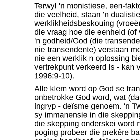
Terwyl 'n monistiese, een-fak
die veelheid, staan 'n dualisti
werklikheidsbeskouing (vroeë
die vraag hoe die eenheid (of
'n godheid/God (die transend
nie-transendente) verstaan m
nie een werklik n oplossing b
vertrekpunt verkeerd is - kan 
1996:9-10).
Alle klem word op God se tran
onbetrokke God word, wat (dal
ingryp - deïsme genoem. 'n T
sy immanensie in die skeppin
die skepping onderskei word 
poging probeer die prekêre b