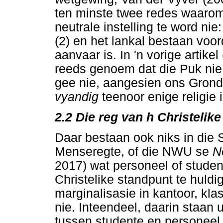
ten minste twee redes waarom
neutrale instelling te word nie
(2) en het lankal bestaan voo
aanvaar is. In 'n vorige artike
reeds genoem dat die Puk nie s
gee nie, aangesien ons Grondw
vyandig
teenoor enige religie 
2.2
Die reg van h Christelik
Daar bestaan ook niks in die
Menseregte, of die NWU se
N
2017) wat personeel of studen
Christelike standpunt te huldig
marginalisasie in kantoor, kl
nie. Inteendeel, daarin staan ui
tussen studente en personeel 