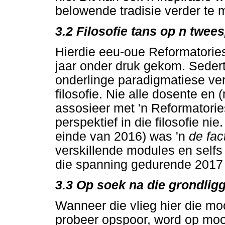
belowende tradisie verder te 
3.2
Filosofie tans op n twee
Hierdie eeu-oue Reformatories
jaar onder druk gekom. Sedert
onderlinge paradigmatiese vers
filosofie. Nie alle dosente en
assosieer met 'n Reformatories
perspektief in die filosofie ni
einde van 2016) was 'n
de fa
verskillende modules en selfs 
die spanning gedurende 2017 v
3.3
Op soek na die grondlig
Wanneer die vlieg hier die moo
probeer opspoor, word op moo