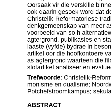
Oorsaak vir die verskille binne
ook daarin gesoek word dat do
Christelik-Reformatoriese tra
denkgemeenskap van meer as 
voorbeeld van so h alternatie
agtergrond, publikasies en st
laaste (vyfde) bydrae in bes
artikel oor die hoofkontoere 
as agtergrond waarteen die fil
slotartikel analiseer en evalu
Trefwoorde
: Christelik-Refor
monisme en dualisme; Noordw
Potchefstroomkampus; sekular
ABSTRACT