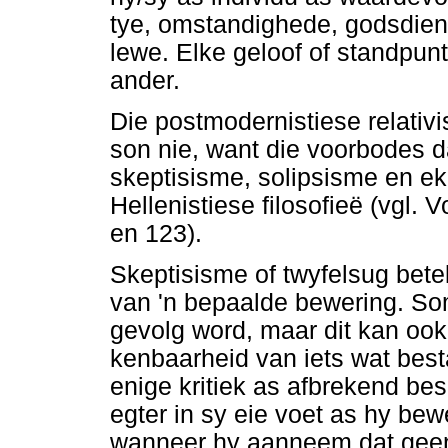
tye, omstandighede, godsdiens
lewe. Elke geloof of standpunt
ander.
Die postmodernistiese relativi
son nie, want die voorbodes d
skeptisisme, solipsisme en ek
Hellenistiese filosofieë (vgl.
en 123).
Skeptisisme of twyfelsug bet
van 'n bepaalde bewering. S
gevolg word, maar dit kan ook
kenbaarheid van iets wat besta
enige kritiek as afbrekend bes
egter in sy eie voet as hy bew
wanneer hy aanneem dat geen