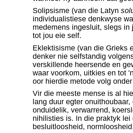
Solipsisme (van die Latyn
sol
individualistiese denkwyse wat
medemens ingesluit, slegs in 
tot jou eie self.
Eklektisisme (van die Grieks
denker nie selfstandig volgens
verskillende heersende en gew
waar voorkom, uitkies en tot 
oor hierdie metode volg onder 
Vir die meeste mense is al hi
lang duur egter onuithoubaar, o
onduidelik, verwarrend, koerslo
nihilisties is. In die praktyk le
besluitloosheid, normloosheid,