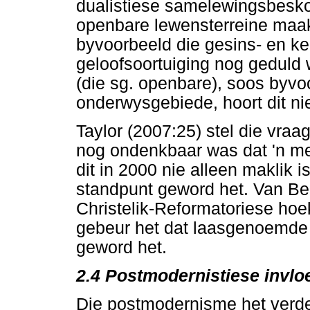
dualistiese samelewingsbesko
openbare lewensterreine maa
byvoorbeeld die gesins- en ke
geloofsoortuiging nog geduld
(die sg. openbare), soos byvo
onderwysgebiede, hoort dit nie
Taylor (2007:25) stel die vraa
nog ondenkbaar was dat 'n me
dit in 2000 nie alleen maklik 
standpunt geword het. Van Bell
Christelik-Reformatoriese hoe
gebeur het dat laasgenoemde
geword het.
2.4
Postmodernistiese invlo
Die postmodernisme het verder