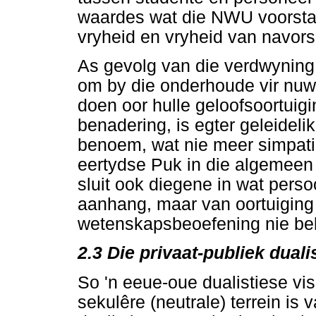
waardes wat die NWU voorsta
vryheid en vryheid van navors
As gevolg van die verdwyning
om by die onderhoude vir nuw
doen oor hulle geloofsoortuigi
benadering, is egter geleideli
benoem, wat nie meer simpatie
eertydse Puk in die algemeen o
sluit ook diegene in wat persoo
aanhang, maar van oortuiging i
wetenskapsbeoefening nie bela
2.3
Die privaat-publiek dual
So 'n eeue-oue dualistiese visi
sekulêre (neutrale) terrein is