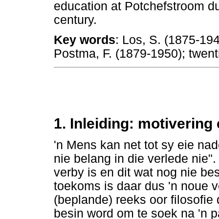
education at Potchefstroom du
century.
Key words
: Los, S. (1875-19
Postma, F. (1879-1950); twent
1. Inleiding: motiverin
'n Mens kan net tot sy eie na
nie belang in die verlede nie".
verby is en dit wat nog nie b
toekoms is daar dus 'n noue v
(beplande) reeks oor filosofi
besin word om te soek na 'n p