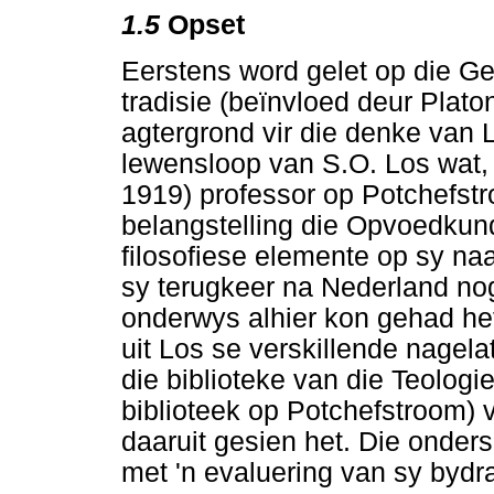
1.5
Opset
Eerstens word gelet op die G
tradisie (beïnvloed deur Plato
agtergrond vir die denke van 
lewensloop van S.O. Los wat, 
1919) professor op Potchefst
belangstelling die Opvoedkun
filosofiese elemente op sy n
sy terugkeer na Nederland nog
onderwys alhier kon gehad he
uit Los se verskillende nagela
die biblioteke van die Teolog
biblioteek op Potchefstroom) va
daaruit gesien het. Die onders
met 'n evaluering van sy bydr