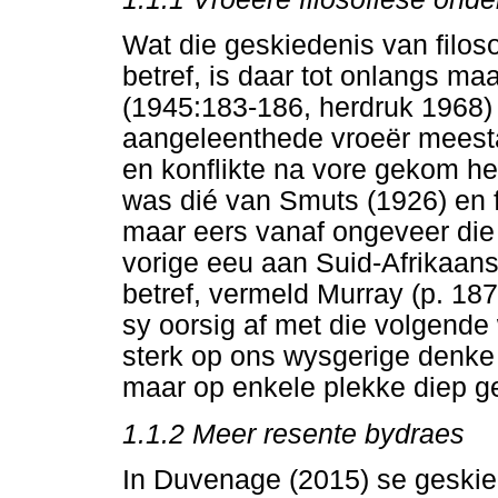
Wat die geskiedenis van filoso
betref, is daar tot onlangs m
(1945:183-186, herdruk 1968) 
aangeleenthede vroeër meestal
en konflikte na vore gekom het
was dié van Smuts (1926) en f
maar eers vanaf ongeveer die 
vorige eeu aan Suid-Afrikaans
betref, vermeld Murray (p. 187
sy oorsig af met die volgende 
sterk op ons wysgerige denke 
maar op enkele plekke diep ge
1.1.2
Meer resente bydraes
In Duvenage (2015) se geskie