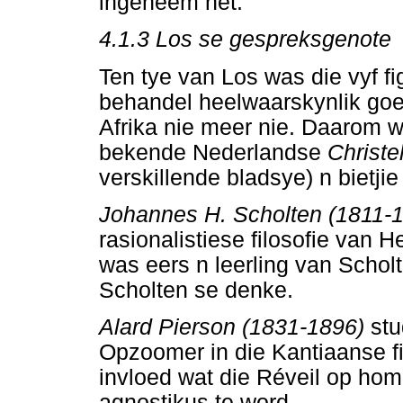
ingeneem het.
4.1.3
Los se gespreksgenote
Ten tye van Los was die vyf fi
behandel heelwaarskynlik goe
Afrika nie meer nie. Daarom w
bekende Nederlandse
Christe
verskillende bladsye) n bietj
Johannes H. Scholten (1811-
rasionalistiese filosofie van 
was eers n leerling van Schol
Scholten se denke.
Alard Pierson (1831-1896)
stu
Opzoomer in die Kantiaanse fil
invloed wat die Réveil op ho
agnostikus te word.