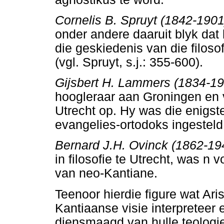
Cornelis B. Spruyt (1842-190
onder andere daaruit blyk dat 
die geskiedenis van die filoso
(vgl. Spruyt, s.j.: 355-600).
Gijsbert H. Lammers (1834-1
hoogleraar aan Groningen en 
Utrecht op. Hy was die enigste
evangelies-ortodoks ingesteld
Bernard J.H. Ovinck (1862-19
in filosofie te Utrecht, was n
van neo-Kantiane.
Teenoor hierdie figure wat Ari
Kantiaanse visie interpreteer e
diensmaagd van hulle teologie