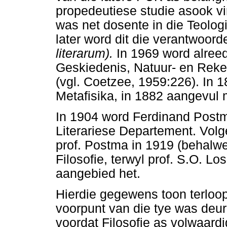
propedeutiese studie asook vi
was net dosente in die Teolog
later word dit die verantwoord
literarum).
In 1969 word alree
Geskiedenis, Natuur- en Reke
(vgl. Coetzee, 1959:226). In 
Metafisika, in 1882 aangevul 
In 1904 word Ferdinand Postm
Literariese Departement. Vol
prof. Postma in 1919 (behalwe
Filosofie, terwyl prof. S.O. 
aangebied het.
Hierdie gegewens toon terloop
voorpunt van die tye was deur
voordat Filosofie as volwaard