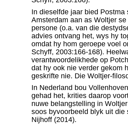
In dieselfde jaar bied Postma
Amsterdam aan as Woltjer se 
persone (o.a. van die destyds
advies ontvang het, wys hy to
omdat hy hom geroepe voel om 
Schyff, 2003:166-168). Heelwa
verantwoordelikhede op Potch
dat hy ook nie verder gekom h
geskrifte nie. Die Woltjer-filos
In Nederland bou Vollenhoven
gehad het, krities daarop voor
nuwe belangstelling in Woltje
soos byvoorbeeld blyk uit die
Nijhoff (2014).