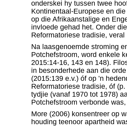
onderskei hy tussen twee hoofs
Kontinentaal-Europese en die
op die Afrikaanstalige en Eng
invloede gehad het. Onder die
Reformatoriese tradisie, veral
Na laasgenoemde stroming en
Potchefstroom, word enkele k
2015:14-16, 143 en 148). Filo
in besonderhede aan die orde
(2015:139 e.v.) óf op 'n hede
Reformatoriese tradisie, óf (p.
tydjie (vanaf 1970 tot 1978) a
Potchefstroom verbonde was, 
More (2006) konsentreer op wa
houding teenoor apartheid wa