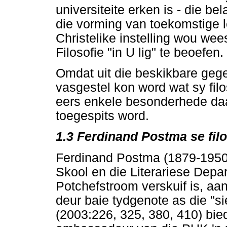
universiteite erken is - die bel
die vorming van toekomstige l
Christelike instelling wou wee
Filosofie "in U lig" te beoefen.
Omdat uit die beskikbare ge
vasgestel kon word wat sy filo
eers enkele besonderhede daa
toegespits word.
1.3 Ferdinand Postma se filo
Ferdinand Postma (1879-1950)
Skool en die Literariese Dep
Potchefstroom verskuif is, aan
deur baie tydgenote as die "s
(2003:226, 325, 380, 410) bie