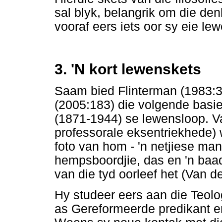
sal blyk, belangrik om die de
vooraf eers iets oor sy eie le
3. 'N kort lewenskets
Saam bied Flinterman (1983:3
(2005:183) die volgende bas
(1871-1944) se lewensloop. Va
professorale eksentriekhede) 
foto van hom - 'n netjiese ma
hempsboordjie, das en 'n baad
van die tyd oorleef het (Van d
Hy studeer eers aan die Teol
as Gereformeerde predikant e