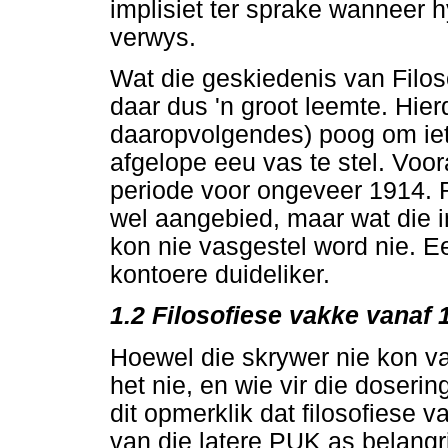
implisiet ter sprake wanneer h
verwys.
Wat die geskiedenis van Filos
daar dus 'n groot leemte. Hier
daaropvolgendes) poog om iet
afgelope eeu vas te stel. Voo
periode voor ongeveer 1914. R
wel aangebied, maar wat die 
kon nie vasgestel word nie. Ee
kontoere duideliker.
1.2
Filosofiese vakke vanaf 
Hoewel die skrywer nie kon vas
het nie, en wie vir die doseri
dit opmerklik dat filosofiese 
van die latere PUK as belangr