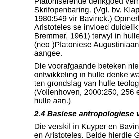
Platoniserende denkgoed verm
Skrifopenbaring. (Vgl. bv. Kla
1980:549 vir Bavinck.) Opmerk
Aristoteles se invloed duideli
Bremmer, 1961) terwyl in hull
(neo-)Platoniese Augustiniaan
aangee.
Die voorafgaande beteken nie
ontwikkeling in hulle denke wa
ten grondslag van hulle teolog
(Vollenhoven, 2000:250, 256 e
hulle aan.)
2.4 Basiese antropologiese v
Die verskil in Kuyper en Bavi
en Aristoteles. Beide hierdie G