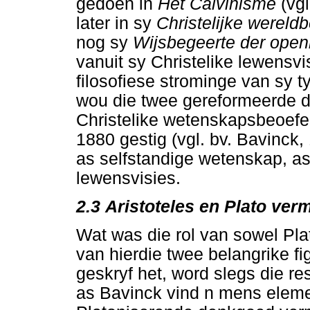
gedoen in
Het Calvinisme
(vg
later in sy
Christelijke werel
nog sy
Wijsbegeerte der ope
vanuit sy Christelike lewensvi
filosofiese strominge van sy t
wou die twee gereformeerde de
Christelike wetenskapsbeoefeni
1880 gestig (vgl. bv. Bavinck,
as selfstandige wetenskap, a
lewensvisies.
2.3
Aristoteles en Plato ver
Wat was die rol van sowel Plat
van hierdie twee belangrike f
geskryf het, word slegs die re
as Bavinck vind n mens eleme