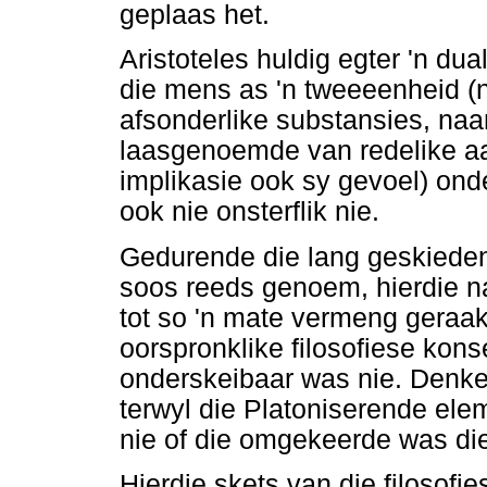
geplaas het.
Aristoteles huldig egter 'n du
die mens as 'n tweeeenheid (n
afsonderlike substansies, naam
laasgenoemde van redelike aa
implikasie ook sy gevoel) ond
ook nie onsterflik nie.
Gedurende die lang geskiedeni
soos reeds genoem, hierdie na
tot so 'n mate vermeng geraak 
oorspronklike filosofiese kons
onderskeibaar was nie. Denke
terwyl die Platoniserende eleme
nie of die omgekeerde was die
Hierdie skets van die filosofi