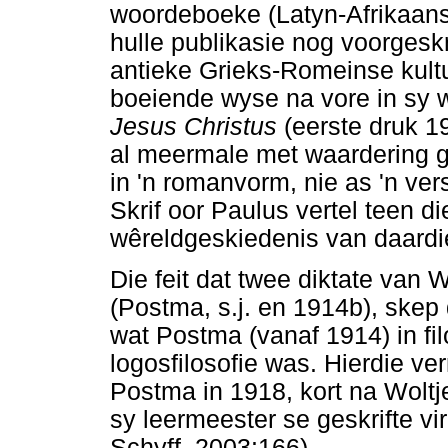
woordeboeke (Latyn-Afrikaans 
hulle publikasie nog voorgesk
antieke Grieks-Romeinse kult
boeiende wyse na vore in sy
Jesus Christus
(eerste druk 1
al meermale met waardering ge
in 'n romanvorm, nie as 'n ver
Skrif oor Paulus vertel teen d
wêreldgeskiedenis van daardie
Die feit dat twee diktate van 
(Postma, s.j. en 1914b), skep
wat Postma (vanaf 1914) in fil
logosfilosofie was. Hierdie ve
Postma in 1918, kort na Woltj
sy leermeester se geskrifte vir
Schyff, 2003:166).