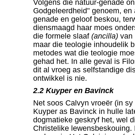
Volgens die natuur-genade ond
Godgeleerdheid" genoem, en a
genade en geloof beskou, terw
diensmaagd haar moes onderste
die formele slaaf
(ancilla)
van 
maar die teologie inhoudelik 
metodes wat die teologie moes 
gehad het. In alle geval is Fil
dit al vroeg as selfstandige di
ontwikkel is nie.
2.2
Kuyper en Bavinck
Net soos Calvyn vroeër (in s
Kuyper as Bavinck in hulle late
dogmatieke geskryf het, wel d
Christelike lewensbeskouing. K