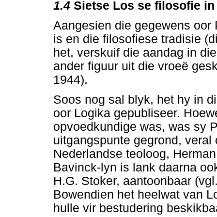
1.4
Sietse Los se filosofie 
Aangesien die gegewens oor P
is en die filosofiese tradisie 
het, verskuif die aandag in di
ander figuur uit die vroeë ges
1944).
Soos nog sal blyk, het hy in d
oor Logika gepubliseer. Hoewe
opvoedkundige was, was sy Pe
uitgangspunte gegrond, veral 
Nederlandse teoloog, Herman 
Bavinck-lyn is lank daarna oo
H.G. Stoker, aantoonbaar (vgl
Bowendien het heelwat van Lo
hulle vir bestudering beskikba