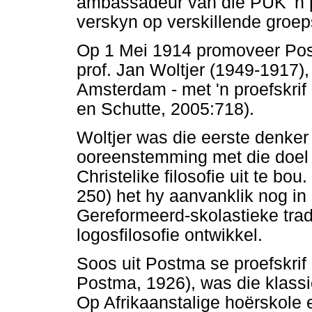
ambassadeur van die PUK 'n pe
verskyn op verskillende groeps
Op 1 Mei 1914 promoveer Post
prof. Jan Woltjer (1949-1917), 
Amsterdam - met 'n proefskrif 
en Schutte, 2005:718).
Woltjer was die eerste denker
ooreenstemming met die doel va
Christelike filosofie uit te b
250) het hy aanvanklik nog in
Gereformeerd-skolastieke trad
logosfilosofie ontwikkel.
Soos uit Postma se proefskrif e
Postma, 1926), was die klassi
Op Afrikaanstalige hoërskole 