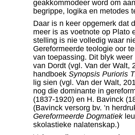
geakkommodeer word om aan di
begrippe, logika en metodes t
Daar is n keer opgemerk dat 
meer is as voetnote op Plato en
stelling is nie volledig waar n
Gereformeerde teologie oor te
van toepassing. Dit blyk weer
van Dordt (vgl. Van der Walt,
handboek
Synopsis Purioris 
lig sien (vgl. Van der Walt, 20
nog die dominante in gerefor
(1837-1920) en H. Bavinck (18
(Bavinck versorg bv. 'n herd
Gereformeerde Dogmatiek
le
skolastieke nalatenskap.)