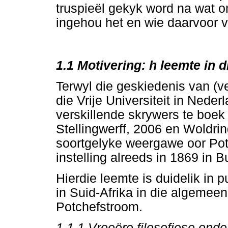
truspieël gekyk word na wat on
ingehou het en wie daarvoor 
1.1 Motivering: h leemte in d
Terwyl die geskiedenis van (ve
die Vrije Universiteit in Neder
verskillende skrywers te boek g
Stellingwerff, 2006 en Woldri
soortgelyke weergawe oor Pot
instelling alreeds in 1869 in 
Hierdie leemte is duidelik in p
in Suid-Afrika in die algemeen
Potchefstroom.
1.1.1
Vroeëre filosofiese onde