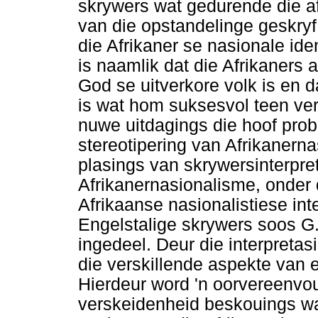
skrywers wat gedurende die a
van die opstandelinge geskryf 
die Afrikaner se nasionale ide
is naamlik dat die Afrikaners a
God se uitverkore volk is en d
is wat hom suksesvol teen verd
nuwe uitdagings die hoof prob
stereotipering van Afrikanern
plasings van skrywersinterpre
Afrikanernasionalisme, onder d
Afrikaanse nasionalistiese int
Engelstalige skrywers soos G.
ingedeel. Deur die interpretasi
die verskillende aspekte van el
Hierdeur word 'n oorvereenvo
verskeidenheid beskouings wat