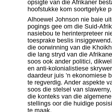
opsigte van die Afrikaner bes
hoofstukke kom soortgelyke p
Alhoewel Johnson nie baie ui
pogings gee om die Suid-Afrik
nasiebou te herinterpreteer n
toesprake beslis insiggewend
die oorwinning van die Khoik
die lang stryd van die Afrikan
soos ook ander politici, dikwe
en anti-kolonialistiese skrywe
daardeur juis 'n ekonomiese 
te regverdig. Ander aspekte v
soos die stelsel van slawerny
die konteks van die algemene
stellings oor die huidige posi
te maak.