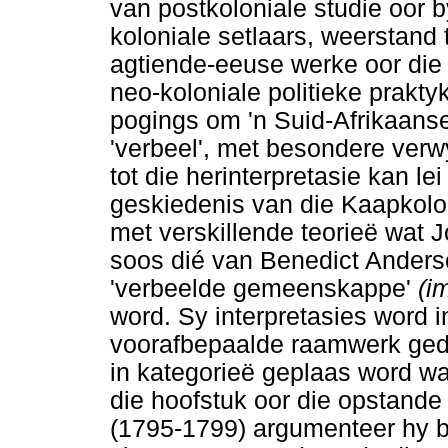
van postkoloniale studie oor 
koloniale setlaars, weerstand 
agtiende-eeuse werke oor die 
neo-koloniale politieke prakt
pogings om 'n Suid-Afrikaanse 
'verbeel', met besondere ver
tot die herinterpretasie kan l
geskiedenis van die Kaapkolon
met verskillende teorieë wat
soos dié van Benedict Anderso
'verbeelde gemeenskappe'
(i
word. Sy interpretasies word i
voorafbepaalde raamwerk ged
in kategorieë geplaas word waa
die hoofstuk oor die opstande
(1795-1799) argumenteer hy by