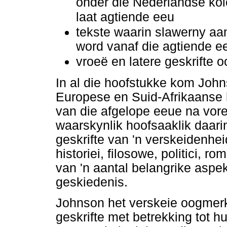
onder die Nederlandse kol
laat agtiende eeu
tekste waarin slawerny aa
word vanaf die agtiende e
vroeë en latere geskrifte 
In al die hoofstukke kom John
Europese en Suid-Afrikaanse h
van die afgelope eeue na vore
waarskynlik hoofsaaklik daarin
geskrifte van 'n verskeidenheid
historiei, filosowe, politici, 
van 'n aantal belangrike aspe
geskiedenis.
Johnson het verskeie oogmerk
geskrifte met betrekking tot h