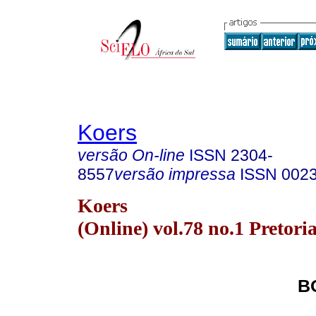
Koers
versão On-line
ISSN
2304-
8557
versão impressa
ISSN
002
Koers
(Online) vol.78 no.1 Pretori
B