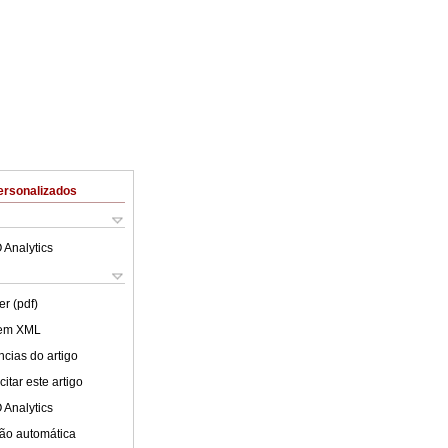
ersonalizados
 Analytics
er (pdf)
 em XML
cias do artigo
itar este artigo
 Analytics
ão automática