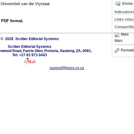
Enviar 
niversiteit van die Vrystaat
Indicadore
Links rela
n PDF format.
Compartilh
Mais
© 2026
Scriber Editorial Systems
Mais
Scriber Editorial Systems
Permali
nwood Road, Faerie Glen, Pretoria, Gauteng, ZA, 0081,
Tel: +27 83 973 0443
support@koers.co.za