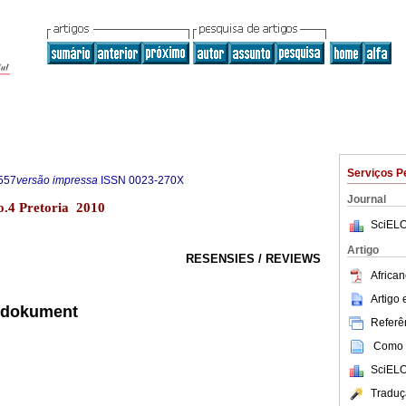
Serviços P
557
versão impressa
ISSN
0023-270X
Journal
no.4 Pretoria 2010
SciELO
Artigo
RESENSIES / REVIEWS
African
Artigo
odokument
Referên
Como c
SciELO
Traduç