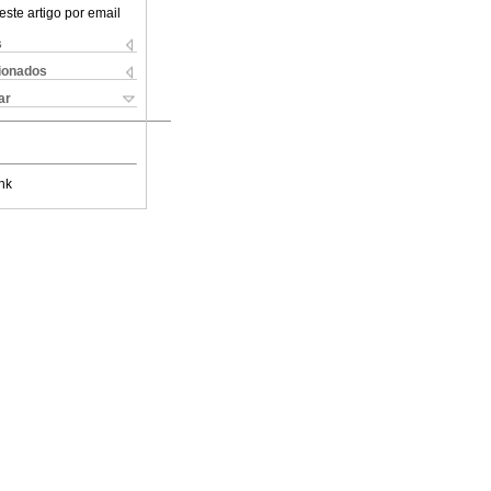
este artigo por email
s
cionados
ar
nk