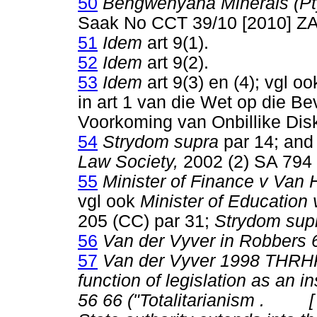
50
Bengwenyana Minerals (Pty
Saak No CCT 39/10 [2010] ZA
51
Idem
art 9(1).
52
Idem
art 9(2).
53
Idem
art 9(3) en (4); vgl o
in art 1 van die Wet op die B
Voorkoming van Onbillike Dis
54
Strydom supra
par 14; and
Law Society,
2002 (2) SA 794 
55
Minister of Finance v Van
vgl ook
Minister of Education 
205 (CC) par 31;
Strydom sup
56
Van der Vyver in Robbers 
57
Van der Vyver 1998 THRHR 
function of legislation as an 
56 66 ("Totalitarianism . 