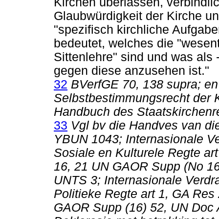
Kirchen überlassen, verbindli
Glaubwürdigkeit der Kirche un
"spezifisch kirchliche Aufgab
bedeutet, welches die "wesen
Sittenlehre" sind und was als
gegen diese anzusehen ist."
32
BVerfGE 70, 138 supra; en
Selbstbestimmungsrecht der K
Handbuch des Staatskirchenre
33
Vgl bv die Handves van die
YBUN 1043; Internasionale Ve
Sosiale en Kulturele Regte a
16, 21 UN GAOR Supp (No 16)
UNTS 3; Internasionale Verdra
Politieke Regte art 1, GA Re
GAOR Supp (16) 52, UN Doc 