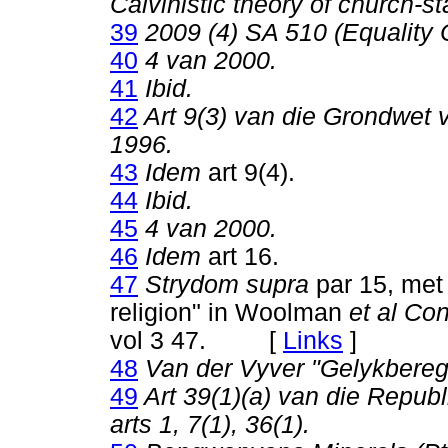
Calvinistic theory of church-s
39
2009 (4) SA 510 (Equality 
40
4 van 2000.
41
Ibid.
42
Art 9(3) van die Grondwet v
1996.
43
Idem
art 9(4).
44
Ibid.
45
4 van 2000.
46
Idem
art 16.
47
Strydom supra
par 15, met
religion" in Woolman
et al Con
vol 3 47. [
Links
]
48
Van der Vyver "Gelykbereg
49
Art 39(1)(a) van die Republ
arts 1, 7(1), 36(1).