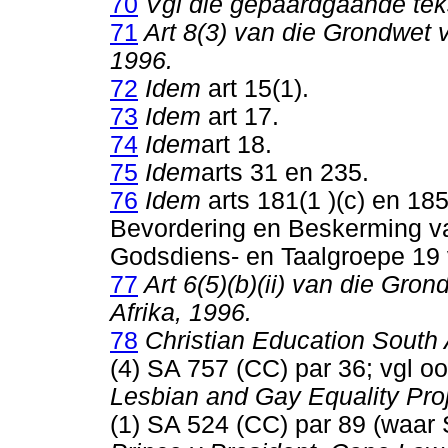
70
Vgl die gepaardgaande tek
71
Art 8(3) van die Grondwet v
1996.
72
Idem
art 15(1).
73
Idem
art 17.
74
Idem
art 18.
75
Idem
arts 31 en 235.
76
Idem
arts 181(1 )(c) en 185
Bevordering en Beskerming va
Godsdiens- en Taalgroepe 19
77
Art 6(5)(b)(ii) van die Gro
Afrika, 1996.
78
Christian Education South A
(4) SA 757 (CC) par 36; vgl o
Lesbian and Gay Equality Proj
(1) SA 524 (CC) par 89 (waar 