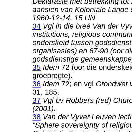
Deklarasie met betrekking tot
aansien van Koloniale Lande 
1960-12-14, 15 UN
34
Vgl in die breë Van der Vyv
institutions, religious communi
onderskeid tussen godsdiens
organisasies) en 67-90 (oor di
godsdienstige gemeenskappe)
35
Idem
72 (oor die onderskeid
groepregte).
36
Idem
72; en vgl
Grondwet v
31, 185.
37
Vgl bv Robbers (red) Chur
(2001).
38
Van der Vyver Leuven lectu
"Sphere sovereignty of religio