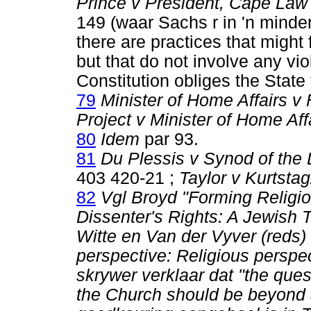
Prince v President, Cape Law
149 (waar Sachs r in 'n minde
there are practices that might f
but that do not involve any viol
Constitution obliges the State 
79
Minister of Home Affairs v 
Project v Minister of Home Aff
80
Idem
par 93.
81
Du Plessis v Synod of the
403 420-21 ;
Taylor v Kurtsta
82
Vgl Broyd "Forming Religi
Dissenter's Rights: A Jewish T
Witte en Van der Vyver (reds) 
perspective: Religious perspe
skrywer verklaar dat "the ques
the Church should be beyond a