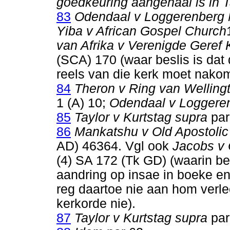
goedkeuring aangehaal is in T
83
Odendaal v Loggerenberg 
Yiba v African Gospel Church
van Afrika v Verenigde Geref K
(SCA) 170 (waar beslis is dat
reels van die kerk moet nakom
84
Theron v Ring van Welling
1 (A) 10;
Odendaal v Loggere
85
Taylor v Kurtstag supra
par
86
Mankatshu v Old Apostolic 
AD) 46364. Vgl ook
Jacobs v 
(4) SA 172 (Tk GD) (waarin bes
aandring op insae in boeke en 
reg daartoe nie aan hom verle
kerkorde nie).
87
Taylor v Kurtstag supra
par