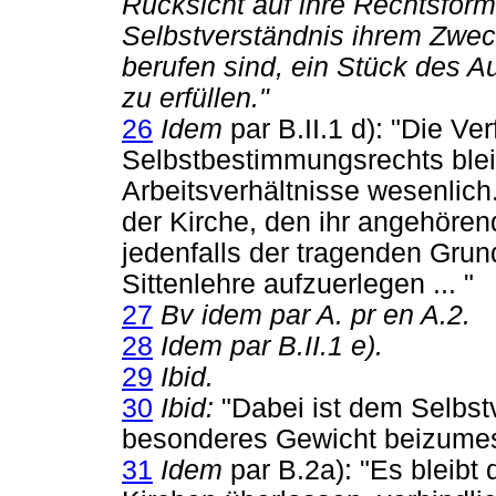
Rücksicht auf ihre Rechtsform
Selbstverständnis ihrem Zwec
berufen sind, ein Stück des 
zu erfüllen."
26
Idem
par B.II.1 d): "Die V
Selbstbestimmungsrechts bleib
Arbeitsverhältnisse wesenlich.
der Kirche, den ihr angehöre
jedenfalls der tragenden Grun
Sittenlehre aufzuerlegen ... "
27
Bv idem par A. pr en A.2.
28
Idem par B.II.1 e).
29
Ibid.
30
Ibid:
"Dabei ist dem Selbstv
besonderes Gewicht beizume
31
Idem
par B.2a): "Es bleibt