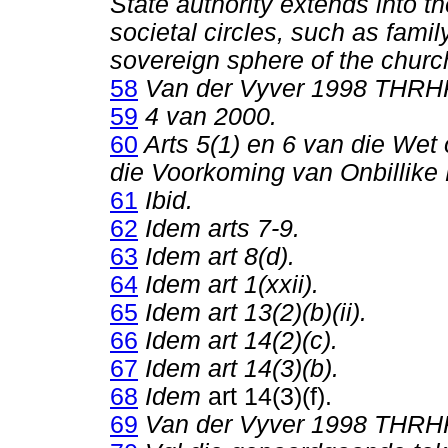
State authority extends into t
societal circles, such as famil
sovereign sphere of the churc
58
Van der Vyver 1998 THRHR
59
4 van 2000.
60
Arts 5(1) en 6 van die Wet
die Voorkoming van Onbillike 
61
Ibid.
62
Idem arts 7-9.
63
Idem art 8(d).
64
Idem art 1(xxii).
65
Idem art 13(2)(b)(ii).
66
Idem art 14(2)(c).
67
Idem art 14(3)(b).
68
Idem
art 14(3)(f).
69
Van der Vyver 1998 THRH