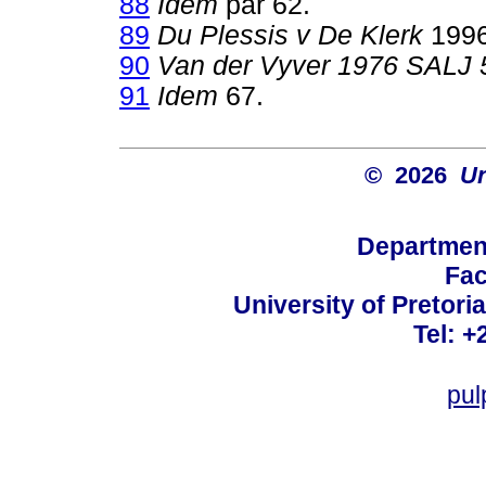
88
Idem
par 62.
89
Du Plessis v De Klerk
1996
90
Van der Vyver 1976 SALJ 
91
Idem
67.
© 2026
Un
Departmen
Fac
University of Pretoria
Tel: +
pul