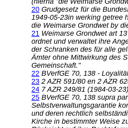
(hierna "die Weimarse Grondw
20
Grudgesetz für die Bundesr
1949-05-23in werking getree 
die Weimarse Grondwet by die
21
Weimarse Grondwet art 137(
ordnet und verwaltet ihre Ang
der Schranken des für alle gel
Ämter ohne Mittwirkung des St
Gemeinschaft."
22
BVerfGE 70, 138 - Loyalität
23
2 AZR 591/80 en 2 AZR 628
24
7 AZR 249/81 (1984-03-23)
25
BVerfGE 70, 138 supra par 
Selbstverwaltungsgarantie ko
und deren rechtlich selbständ
Kirche in bestimmter Weise z