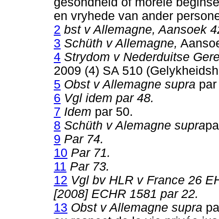
gesondheid of morele beginsel
en vryhede van ander persone
2
bst v Allemagne, Aansoek 4
3
Schüth v Allemagne,
Aansoe
4
Strydom v Nederduitse Gere
2009 (4) SA 510 (Gelykheidsh
5
Obst v Allemagne supra
par
6
Vgl idem par 48.
7
Idem
par 50.
8
Schüth v Alemagne supra
pa
9
Par 74.
10
Par 71.
11
Par 73.
12
Vgl bv HLR v France 26 EH
[2008] ECHR 1581 par 22.
13
Obst v Allemagne supra
pa