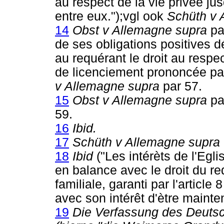
au respect de la vie privée ju
entre eux.");vgl ook
Schüth v 
14
Obst v Allemagne supra
par
de ses obligations positives dé
au requérant le droit au respe
de licenciement prononcée pa
v Allemagne supra
par 57.
15
Obst v Allemagne supra
pa
59.
16
Ibid.
17
Schüth v Allemagne supra
18
Ibid
("Les intérèts de l'Egl
en balance avec le droit du re
familiale, garanti par l'articl
avec son intérêt d'ètre maint
19
Die Verfassung des Deutsc