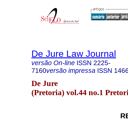
De Jure Law Journal
versão On-line
ISSN
2225-
7160
versão impressa
ISSN
146
De Jure
(Pretoria) vol.44 no.1 Preto
R