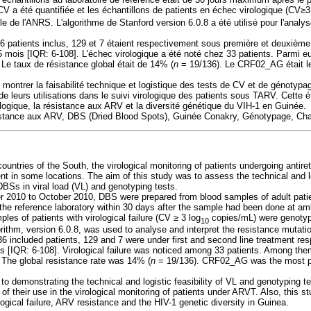
V a été quantifiée et les échantillons de patients en échec virologique (CV
≥
3
e de l'ANRS. L'algorithme de Stanford version 6.0.8 a été utilisé pour l'analyse
36 patients inclus, 129 et 7 étaient respectivement sous première et deuxième
 mois [IQR: 6-108]. L'échec virologique a été noté chez 33 patients. Parmi e
 Le taux de résistance global était de 14% (
n
= 19/136). Le CRF02_AG était le 
 montrer la faisabilité technique et logistique des tests de CV et de génotypa
t de leurs utilisations dans le suivi virologique des patients sous TARV. Cette
logique, la résistance aux ARV et la diversité génétique du VIH-1 en Guinée.
istance aux ARV, DBS (Dried Blood Spots), Guinée Conakry, Génotypage, Cha
countries of the South, the virological monitoring of patients undergoing antire
nt in some locations. The aim of this study was to assess the technical and log
DBSs in viral load (VL) and genotyping tests.
 2010 to October 2010, DBS were prepared from blood samples of adult pat
the reference laboratory within 30 days after the sample had been done at a
les of patients with virological failure (CV
≥
3 log
copies/mL) were genotyp
10
rithm, version 6.0.8, was used to analyse and interpret the resistance mutati
6 included patients, 129 and 7 were under first and second line treatment res
s [IQR: 6-108]. Virological failure was noticed among 33 patients. Among the
 The global resistance rate was 14% (
n
= 19/136). CRF02_AG was the most pr
n to demonstrating the technical and logistic feasibility of VL and genotyping
of their use in the virological monitoring of patients under ARVT. Also, this s
logical failure, ARV resistance and the HIV-1 genetic diversity in Guinea.