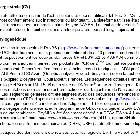
arge virale (CV)
 été effectuée à partir de l'extrait obtenu et ceci en utilisant kit NucliSENS
nce) conformément aux instructions du fabriquant. La plateforme utilisée ét
 et le principe est une amplification de type NASBA. Le seuil de détectabilité
sente étude, le seuil de l'échec virologique a été fixé à 3 log
copies/mL
10
hylogénétique
ué selon le protocole de l'ANRS (
http://www.hivfrenchresistance.org/
) qui cons
r PCR des fragments de la protéase en entier et des 240 premiers codons de l
ant respectivement les couples d'amorces 5'Prot1/3'Prot1 et MJ3/MJ4 comme
ème
35 comme amorces internes. Les produits de PCR de 2
tour ont été purifié
Courtaboeuf, France) conformément aux indications du fabriquant. L'ADN purifi
e ABI Prism 3100 Avant (Genetic analyzer Applied Biosystem) selon la techno
.1 (Applied Biosystems, Courtaboeuf, France). Les séquences obtenues ont 
®
e logiciel SeqManTM II 5.08 de la suite de DNAstar
software (Lasergene, K
on des mutations de résistance ont été réalisées sur l'algorithme de l'Université
. Les séquences générées ont été alignées avec des séquences références d
ombinant les CRFs disponibles sur Los Alamos hiv database (
http://www.hiv.l
sous-type pur ont été incluses dans l'alignement. Et les séquences ont été a
nt dégapé obtenu a été avec le programme de Gblocks du logiciel SEAVIEW 
n de vraisemblance (PhyML) a été également généré sur SEAVIEW v4.4.1 
minés par la méthode
approximate likelihood ratio test
(aLRT), option SH-like. 
nfirmation des formes recombinantes (CRFs, URFs) a été effectuée sur le logi
atistiques des données ont été réalisés avec les logiciels Epi Info v3.5.4 et M