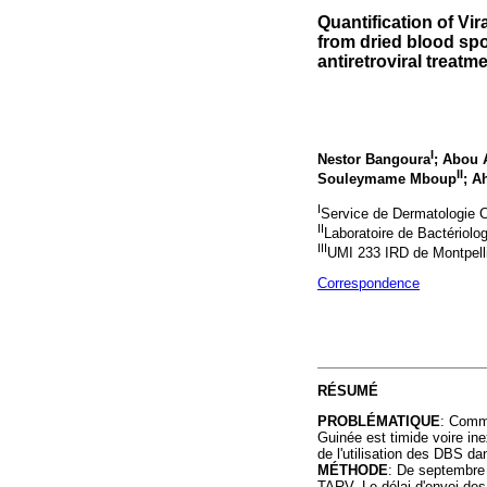
Quantification of Vir
from dried blood sp
antiretroviral treatm
I
Nestor Bangoura
; Abou 
II
Souleymame Mboup
; A
I
Service de Dermatologie
II
Laboratoire de Bactériolo
III
UMI 233 IRD de Montpelli
Correspondence
RÉSUMÉ
PROBLÉMATIQUE
: Comme
Guinée est timide voire inex
de l'utilisation des DBS da
MÉTHODE
: De septembre 
TARV. Le délai d'envoi des