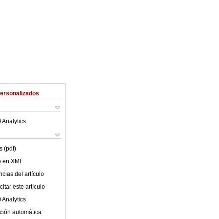
Personalizados
 Analytics
 (pdf)
lo en XML
cias del artículo
itar este artículo
 Analytics
ción automática