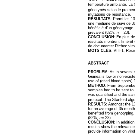
température ambiante. La C
génotypés selon le protocol
mutations de résistance.
RÉSULTATS
: Parmi les 1
une médiane de suivi de 35
bénéficié d'un génotypage.
prévalent (82%;
n
= 23).
CONCLUSION
: En plus de
résultats montrent l'intérê
de documenter l'échec viro
MOTS CLÉS
: VIH-1, Rés
ABSTRACT
PROBLEM
: As in several 
Guinea is low or non-existe
use of (dried blood spots) 
METHOD
: From September
samples had to be sent to 
was quantified and the samp
protocol. The Stanford algo
RESULTS
: Amongst the 13
for an average of 35 month
benefited from genotyping.
(82%;
n
= 23).
CONCLUSION
: In additio
results show the relevance 
provide information on viro