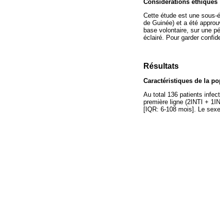
Considérations éthiques
Cette étude est une sous-ét
de Guinée) et a été approu
base volontaire, sur une p
éclairé. Pour garder confi
Résultats
Caractéristiques de la po
Au total 136 patients infe
première ligne (2INTI + 1I
[IQR: 6-108 mois]. Le sex