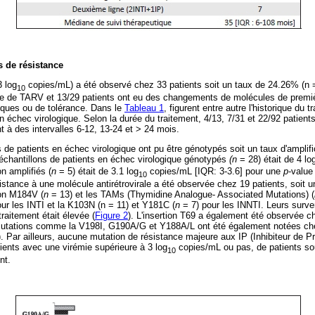
s de résistance
3 log
copies/mL) a été observé chez 33 patients soit un taux de 24.26% (n 
10
ne de TARV et 13/29 patients ont eu des changements de molécules de premiè
iques ou de tolérance. Dans le
Tableau 1
, figurent entre autre l'historique du 
n échec virologique. Selon la durée du traitement, 4/13, 7/31 et 22/92 patient
t à des intervalles 6-12, 13-24 et > 24 mois.
s de patients en échec virologique ont pu être génotypés soit un taux d'amplif
chantillons de patients en échec virologique génotypés
(n
= 28) était de 4 lo
on amplifiés (
n
= 5) était de 3.1 log
copies/mL [IQR: 3-3.6] pour une
p
-value
10
istance à une molécule antirétrovirale a été observée chez 19 patients, soit u
on M184V (
n
= 13) et les TAMs (Thymidine Analogue- Associated Mutations) (
r les INTI et la K103N (n = 11) et Y181C (
n
= 7) pour les INNTI. Leurs surve
raitement était élevée (
Figure 2
). L'insertion T69 a également été observée c
mutations comme la V198I, G190A/G et Y188A/L ont été également notées chez
). Par ailleurs, aucune mutation de résistance majeure aux IP (Inhibiteur de P
atients avec une virémie supérieure à 3 log
copies/mL ou pas, de patients so
10
nt.