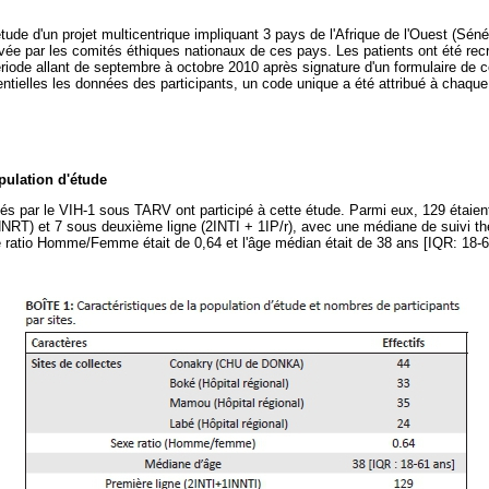
ude d'un projet multicentrique impliquant 3 pays de l'Afrique de l'Ouest (Séné
vée par les comités éthiques nationaux de ces pays. Les patients ont été re
ériode allant de septembre à octobre 2010 après signature d'un formulaire de 
dentielles les données des participants, un code unique a été attribué à chaqu
pulation d'étude
ctés par le VIH-1 sous TARV ont participé à cette étude. Parmi eux, 129 étaien
NNRT) et 7 sous deuxième ligne (2INTI + 1IP/r), avec une médiane de suivi t
e ratio Homme/Femme était de 0,64 et l'âge médian était de 38 ans [IQR: 18-