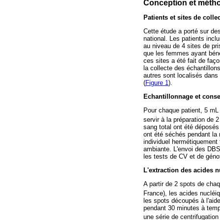
Conception et méth
Patients et sites de colle
Cette étude a porté sur des
national. Les patients inc
au niveau de 4 sites de pr
que les femmes ayant bénéf
ces sites a été fait de faç
la collecte des échantillon
autres sont localisés dans
(
Figure 1
).
Echantillonnage et cons
Pour chaque patient, 5 mL 
servir à la préparation de 
sang total ont été déposés
ont été séchés pendant la 
individuel hermétiquement 
ambiante. L'envoi des DBS 
les tests de CV et de génot
L'extraction des acides 
A partir de 2 spots de cha
France), les acides nucléi
les spots découpés à l'aid
pendant 30 minutes à tempé
une série de centrifugati