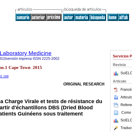
f Laboratory Medicine
Servicios 
2010
versión impresa
ISSN
2225-2002
Revista
4 no.1 Cape Town 2015
SciELO
I1.168
Articulo
ORIGINAL RESEARCH
Francés
Articu
la Charge Virale et tests de résistance du
Referen
artir d'échantillons DBS (Dried Blood
Como c
atients Guinéens sous traitement
SciELO
Traduc