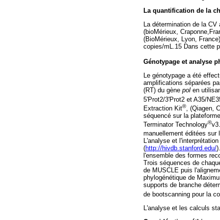
La quantification de la ch
La détermination de la CV a
(bioMérieux, Craponne,Fra
(BioMérieux, Lyon, France)
copies/mL.15 Dans cette pré
Génotypage et analyse p
Le génotypage a été effect
amplifications séparées pa
(RT) du gène
pol
en utilis
5'Prot2/3'Prot2 et A35/NE
®
Extraction Kit
, (Qiagen, 
séquencé sur la plateform
®
Terminator Technology
v3
manuellement éditées sur l
L'analyse et l'interprétati
(
http://hivdb.stanford.edu/
)
l'ensemble des formes rec
Trois séquences de chaque 
de MUSCLE puis l'aligneme
phylogénétique de Maximu
supports de branche déter
de bootscanning pour la co
L'analyse et les calculs st