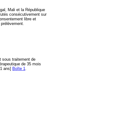
gal, Mali et la République
crutés consécutivement sur
consentement libre et
e prélèvement.
t sous traitement de
hérapeutique de 35 mois
61 ans]
Boîte 1
.