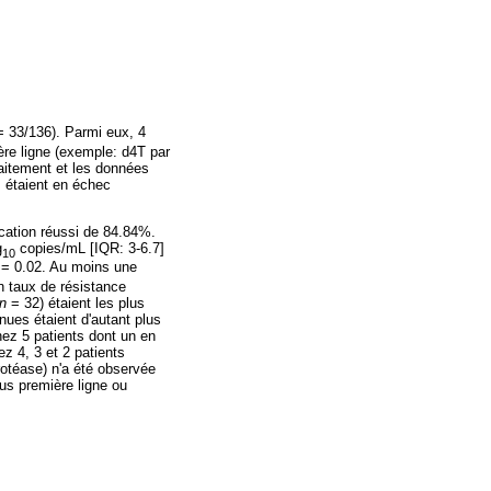
= 33/136). Parmi eux, 4
re ligne (exemple: d4T par
traitement et les données
s étaient en échec
ication réussi de 84.84%.
g
copies/mL [IQR: 3-6.7]
10
 = 0.02. Au moins une
n taux de résistance
n
= 32) étaient les plus
nues étaient d'autant plus
hez 5 patients dont un en
 4, 3 et 2 patients
rotéase) n'a été observée
us première ligne ou