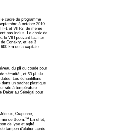
 le cadre du programme
e septembre à octobre 2010
 VIH-1 et VIH-2, de même
ent pas inclus. Le choix de
c le VIH pouvant faciliter
 de Conakry, et les 3
 600 km de la capitale
niveau du pli du coude pour
de sécurité , et 50
μ
L de
 datée. Les échantillons
é dans un sachet plastique
ur site à température
 de Dakar au Sénégal pour
oMérieux, Craponne,
14
chimie de Boom.
En effet,
pon de lyse et agité
 de tampon d'élution après