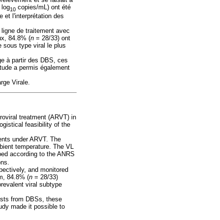
 log
copies/mL) ont été
10
 et l'interprétation des
 ligne de traitement avec
ux, 84.8% (
n
= 28/33) ont
sous type viral le plus
ge à partir des DBS, ces
 étude a permis également
rge Virale
.
troviral treatment (ARVT) in
istical feasibility of the
ients under ARVT. The
mbient temperature. The VL
ed according to the ANRS
ons.
pectively, and monitored
m, 84.8% (
n
= 28/33)
evalent viral subtype
 tests from DBSs, these
tudy made it possible to