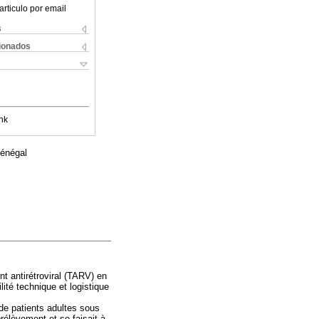
articulo por email
s
cionados
nk
Sénégal
t antirétroviral (TARV) en
lité technique et logistique
de patients adultes sous
rélèvement et se faisait à