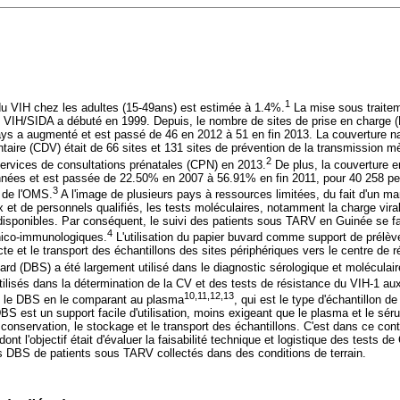
1
du VIH chez les adultes (15-49ans) est estimée à 1.4%.
La mise sous traitem
e VIH/SIDA a débuté en 1999. Depuis, le nombre de sites de prise en charge 
pays a augmenté et est passé de 46 en 2012 à 51 en fin 2013. La couverture n
ntaire (CDV) était de 66 sites et 131 sites de prévention de la transmission 
2
 services de consultations prénatales (CPN) en 2013.
De plus, la couverture 
nées et est passée de 22.50% en 2007 à 56.91% en fin 2011, pour 40 258 pe
3
s de l'OMS.
A l'image de plusieurs pays à ressources limitées, du fait d'un ma
et de personnels qualifiés, les tests moléculaires, notamment la charge vira
disponibles. Par conséquent, le suivi des patients sous TARV en Guinée se fa
4
inico-immunologiques.
L'utilisation du papier buvard comme support de prélèv
cte et le transport des échantillons des sites périphériques vers le centre de 
vard (DBS) a été largement utilisé dans le diagnostic sérologique et moléculaire
tilisés dans la détermination de la CV et des tests de résistance du VIH-1 au
10,11,12,13
dé le DBS en le comparant au plasma
, qui est le type d'échantillon d
S est un support facile d'utilisation, moins exigeant que le plasma et le sé
 conservation, le stockage et le transport des échantillons. C'est dans ce cont
ont l'objectif était d'évaluer la faisabilité technique et logistique des tests 
ons DBS de patients sous TARV collectés dans des conditions de terrain.