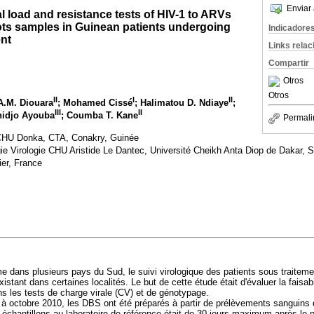
Enviar 
al load and resistance tests of HIV-1 to ARVs
ots samples in Guinean patients undergoing
Indicadore
ent
Links rela
Compartir
Otros
Otros
II
I
II
A.M. Diouara
; Mohamed Cissé
; Halimatou D. Ndiaye
;
III
II
hidjo Ayouba
; Coumba T. Kane
Permali
 CHU Donka, CTA, Conakry, Guinée
gie Virologie CHU Aristide Le Dantec, Université Cheikh Anta Diop de Dakar, 
er, France
 dans plusieurs pays du Sud, le suivi virologique des patients sous traitemen
istant dans certaines localités. Le but de cette étude était d'évaluer la faisabi
ns les tests de charge virale (CV) et de génotypage.
à octobre 2010, les DBS ont été préparés à partir de prélèvements sanguins 
 échantillons au laboratoire de référence était de 30 jours maximum après le p