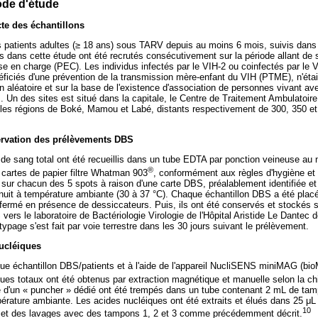
ode d'étude
cte des échantillons
 patients adultes (
≥
18 ans) sous TARV depuis au moins 6 mois, suivis dans
lus dans cette étude ont été recrutés consécutivement sur la période allant d
ise en charge (PEC). Les individus infectés par le VIH-2 ou coinfectés par le
iciés d'une prévention de la transmission mère-enfant du VIH (PTME), n'étai
on aléatoire et sur la base de l'existence d'association de personnes vivant ave
s. Un des sites est situé dans la capitale, le Centre de Traitement Ambulatoire
 les régions de Boké, Mamou et Labé, distants respectivement de 300, 350 et
ervation des prélèvements DBS
de sang total ont été recueillis dans un tube EDTA par ponction veineuse au 
®
2 cartes de papier filtre Whatman 903
, conformément aux règles d'hygiène et 
 sur chacun des 5 spots à raison d'une carte DBS, préalablement identifiée et
nuit à température ambiante (30 à 37 °C). Chaque échantillon DBS a été plac
fermé en présence de dessiccateurs. Puis, ils ont été conservés et stockés s
vers le laboratoire de Bactériologie Virologie de l'Hôpital Aristide Le Dantec
ypage s'est fait par voie terrestre dans les 30 jours suivant le prélèvement.
nucléiques
que échantillon DBS/patients et à l'aide de l'appareil NucliSENS miniMAG (bi
ques totaux ont été obtenus par extraction magnétique et manuelle selon la 
e d'un « puncher » dédié ont été trempés dans un tube contenant 2 mL de tam
rature ambiante. Les acides nucléiques ont été extraits et élués dans 25
μ
L
10
on et des lavages avec des tampons 1, 2 et 3 comme précédemment décrit.