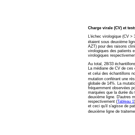
Charge virale (CV) et test
L'échec virologique (CV > 
étaient sous deuxième lig
AZT) pour des raisons clin
virologiques des patients e
virologiques respectivemen
Au total, 28/33 échantillon
La médiane de CV de ces é
et celui des échantillons n
mutation conférant une rés
globale de 14%. La mutati
fréquemment observées pou
marquées que la durée du t
deuxième ligne. D'autres 
respectivement (
Tableau 1
et ceci qu'il s'agisse de p
deuxième ligne de traiteme