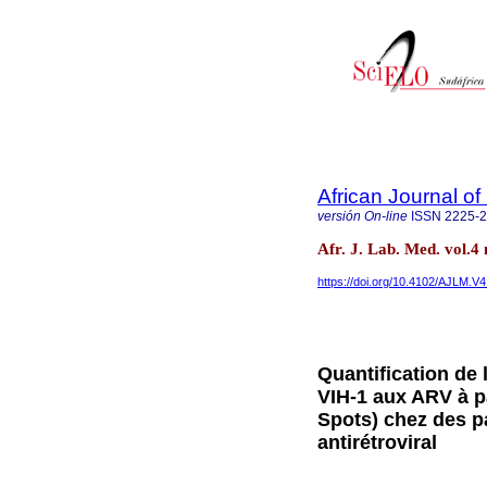
African Journal o
versión On-line
ISSN
2225-
Afr. J. Lab. Med. vol.
https://doi.org/10.4102/AJLM.V4
Quantification de 
VIH-1 aux ARV à p
Spots) chez des p
antirétroviral