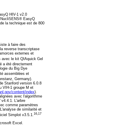
 EasyQ HIV-1 v2.0
ait NucliSENS® EasyQ
 de la technique est de 800
iste à faire des
a reverse transcriptase
 amorces externes et
s avec le kit QIAquick Gel
é a été directement
logie du Big Dye
été assemblées et
onstanz, Germany).
 de Stanford version 6.0.8
u VIH-1 groupe M et
anl.gov/content/index
).
lignées avec l'algorithme
v4.4.1. L'arbre
avec comme paramètres
L'analyse de similarité et
16,17
ciel Simplot v3.5.1.
icrosoft Excel.