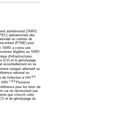
ent antirétroviral (TARV)
(PEC) opérationnels des
ationale en centres de
mère-enfant (PTME) pour
en TARV a connu une
rsonnes éligibles au TARV
nque d'infrastructures,
le (CV) et le génotypage,
it essentiellement en se
ement sanguin alternatif au
référence national ou
5,6
 de l'infection à VIH.
7,8,9
x ARV.
Plusieurs
e référence pour les tests de
rum car ne nécessitant pas
exte que s'inscrit cette
de CV et de génotypage du