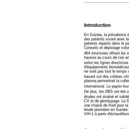
Introduction
En Guinée, la prévalence 
des patients vivant avec l
patients répartis dans le 
Conseils et dépistage volo
464 structures offrant les
hausse au cours de ces an
selon les lignes directrice
d'équipements biomédicaux 
ne sont pas tout le temps 
basant sur des critères cl
plasma permettrait la colle
international. Le papier bu
De plus, les DBS ont été u
études ont évalué et vali
CV et de génotypage. Le DB
une chaine de froid pour la
étude pionnière en Guinée d
VIH-1 à partir d'échantill