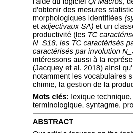
l'aide du logiciel
QI Macros,
d
d'obtenir des mesures statisti
morphologiques identifiées
(s
et
adjectivaux SA)
et un clas
productivité (les
TC caractéris
N_S18, les TC caractérisés 
caractérisés par involution 
intéressons aussi à la représe
(Jacquey et al. 2018) ainsi qu
notamment les vocabulaires sp
chimie, la gestion de la produ
Mots clés:
lexique technique, 
terminologique, syntagme, pro
ABSTRACT