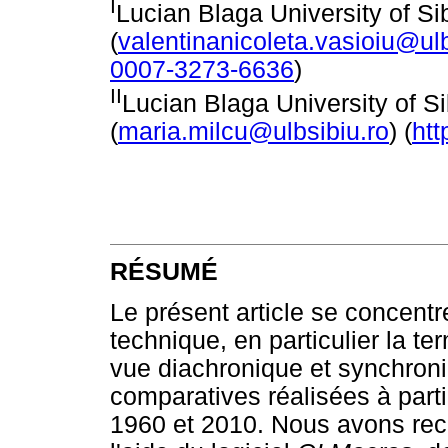
I
Lucian Blaga University of S
(
valentinanicoleta.vasioiu@ulb
0007-3273-6636
)
II
Lucian Blaga University of S
(
maria.milcu@ulbsibiu.ro
) (
htt
RÉSUMÉ
Le présent article se concentr
technique, en particulier la te
vue diachronique et synchroni
comparatives réalisées à parti
1960 et 2010. Nous avons reco