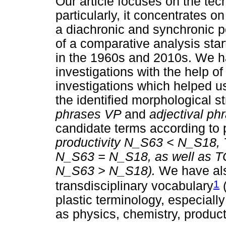
Our article focuses on the tec
particularly, it concentrates o
a diachronic and synchronic po
of a comparative analysis star
in the 1960s and 2010s. We h
investigations with the help o
investigations which helped us
the identified morphological s
phrases VP
and
adjectival p
candidate terms according to p
productivity N_S63 < N_S18, 
N_S63 = N_S18, as well as TC 
N_S63 > N_S18).
We have als
1
transdisciplinary vocabulary
(
plastic terminology, especially
as physics, chemistry, produ