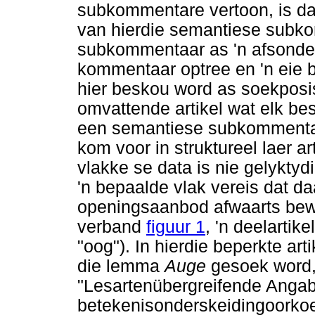
subkommentare vertoon, is daa
van hierdie semantiese subko
subkommentaar as 'n afsonder
kommentaar optree en 'n eie b
hier beskou word as soekposi
omvattende artikel wat elk bes
een semantiese subkommenta
kom voor in struktureel laer ar
vlakke se data is nie gelyktydi
'n bepaalde vlak vereis dat d
openingsaanbod afwaarts bewe
verband
figuur 1
, 'n deelartik
"oog"). In hierdie beperkte a
die lemma
Auge
gesoek word,
"Lesartenübergreifende Angab
betekenisonderskeidingoorkoe