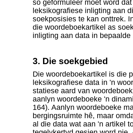
so geformuleer moet word dat 
leksikografiese inligting aan d
soekposisies te kan onttrek. In
die woordeboekartikel as soek
inligting aan data in bepaald
3. Die soekgebied
Die woordeboekartikel is die p
leksikografiese data in 'n woo
statiese aard van woordeboek
aanlyn woordeboeke 'n dinami
164). Aanlyn woordeboeke ma
bergingsruimte hê, maar omdat
al die data wat aan 'n artike
tegelykertyd gesien word nie