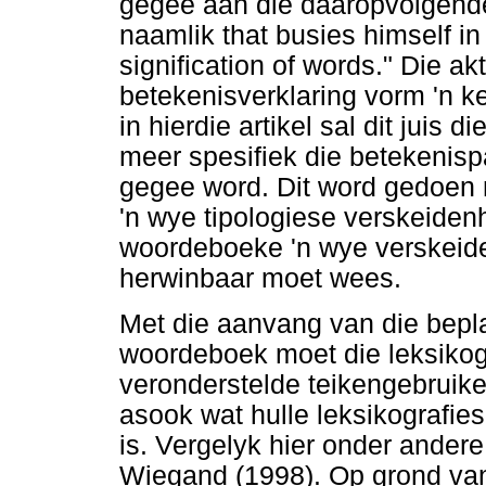
gegee aan die daaropvolgende
naamlik that busies himself in 
signification of words." Die a
betekenisverklaring vorm 'n k
in hierdie artikel sal dit juis
meer spesifiek die betekenis
gegee word. Dit word gedoen m
'n wye tipologiese verskeidenh
woordeboeke 'n wye verskeide
herwinbaar moet wees.
Met die aanvang van die bepl
woordeboek moet die leksikogr
veronderstelde teikengebruik
asook wat hulle leksikografi
is. Vergelyk hier onder ander
Wiegand (1998). Op grond van 