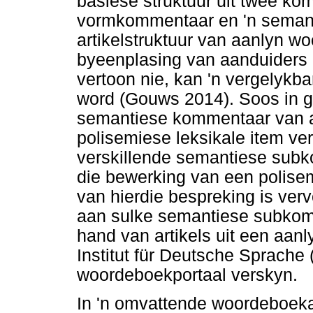
basiese struktuur uit twee ko
vormkommentaar en 'n semant
artikelstruktuur van aanlyn 
byeenplasing van aanduiders 
vertoon nie, kan 'n vergelykb
word (Gouws 2014). Soos in 
semantiese kommentaar van ar
polisemiese leksikale item ve
verskillende semantiese subk
die bewerking van een polise
van hierdie bespreking is verv
aan sulke semantiese subkom
hand van artikels uit een aan
Institut für Deutsche Sprache
woordeboekportaal verskyn.
In 'n omvattende woordeboeka