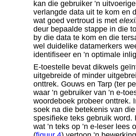
kan die gebruiker 'n uitvoeri
verlangde data uit te kom en di
wat goed vertroud is met
elex
deur bepaalde stappe in die to
by die data te kom en die tersa
wel duidelike datamerkers we
identifiseer en 'n optimale inl
E-toestelle bevat dikwels ge
uitgebreide of minder uitgebre
onttrek. Gouws en Tarp (ter p
waar 'n gebruiker van 'n e-toes
woordeboek probeer onttrek. In
soek na die betekenis van d
spesifieke teks gebruik word. I
wat 'n teks op 'n e-leser lees
(
figuur 4
) vertoon 'n bewerkin