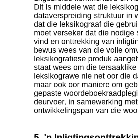
Dit is middele wat die leksiko
dataverspreiding-struktuur in w
dat die leksikograaf die gebr
moet verseker dat die nodige 
vind en onttrekking van inligt
bewus wees van die volle omva
leksikografiese produk aangeb
staat wees om die tersaaklike 
leksikograwe nie net oor die d
maar ook oor maniere om gebru
gepaste woordeboekraadpleging
deurvoer, in samewerking met 
ontwikkelingspan van die woo
5. 'n Inligtingsonttrekk