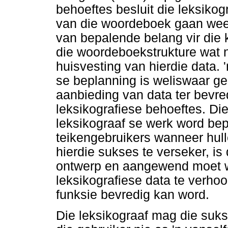
behoeftes besluit die leksikog
van die woordeboek gaan wees
van bepalende belang vir die 
die woordeboekstrukture wat n
huisvesting van hierdie data. 
se beplanning is weliswaar ge
aanbieding van data ter bevre
leksikografiese behoeftes. Die
leksikograaf se werk word bep
teikengebruikers wanneer hul
hierdie sukses te verseker, is
ontwerp en aangewend moet w
leksikografiese data te verho
funksie bevredig kan word.
Die leksikograaf mag die sukse