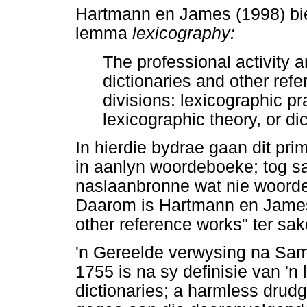
Hartmann en James (1998) bied
lemma
lexicography:
The professional activity 
dictionaries and other refe
divisions: lexicographic pr
lexicographic theory, or dic
In hierdie bydrae gaan dit pri
in aanlyn woordeboeke; tog sa
naslaanbronne wat nie woorde
Daarom is Hartmann en James 
other reference works" ter sak
'n Gereelde verwysing na Sa
1755 is na sy definisie van 'n 
dictionaries; a harmless drud