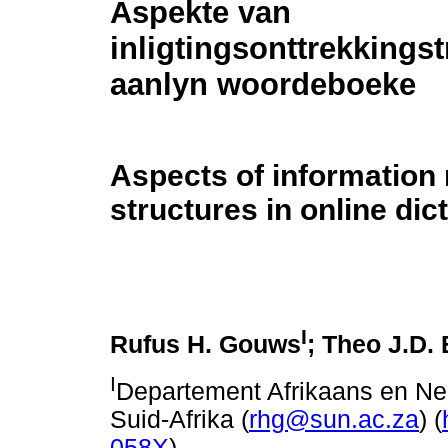
Aspekte van
inligtingsonttrekkingst
aanlyn woordeboeke
Aspects of information 
structures in online dic
I
Rufus H. Gouws
; Theo J.D.
I
Departement Afrikaans en Ned
Suid-Afrika (
rhg@sun.ac.za
) (
058X
)