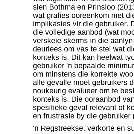
sien Bothma en Prinsloo (201
wat grafies ooreenkom met di
implikasies vir die gebruiker. 
die volledige aanbod (wat moo
verskeie skerms in die aanly
deurlees om vas te stel wat di
konteks is. Dit kan heelwat tyd
gebruiker 'n bepaalde minimu
om minstens die korrekte woor
alle gevalle moet gebruikers 
noukeurig evalueer om te beslu
konteks is. Die ooraanbod van
spesifieke geval relevant of kor
en frustrasie by die gebruike
'n Regstreekse, verkorte en su