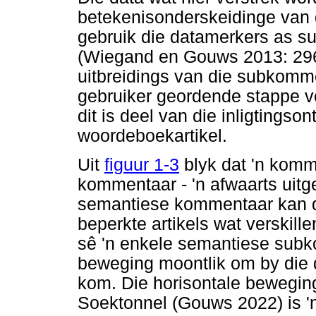
betekenisonderskeidinge van
gebruik die datamerkers as 
(Wiegand en Gouws 2013: 296)
uitbreidings van die subkomme
gebruiker geordende stappe vol
dit is deel van die inligtingso
woordeboekartikel.
Uit
figuur 1-3
blyk dat 'n komm
kommentaar - 'n afwaarts uitgeb
semantiese kommentaar kan d
beperkte artikels wat verskille
sê 'n enkele semantiese subko
beweging moontlik om by die da
kom. Die horisontale beweging
Soektonnel (Gouws 2022) is 'n