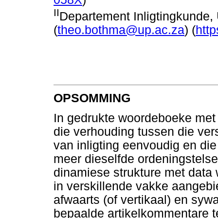
II
Departement Inligtingkunde, U
(
theo.bothma@up.ac.za
) (
htt
OPSOMMING
In gedrukte woordeboeke met 'n
die verhouding tussen die ver
van inligting eenvoudig en d
meer dieselfde ordeningstels
dinamiese strukture met data 
in verskillende vakke aangebi
afwaarts (of vertikaal) en sywaa
bepaalde artikelkommentare 