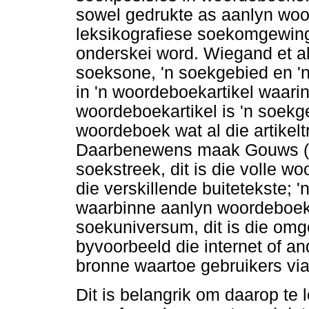
sowel gedrukte as aanlyn woo
leksikografiese soekomgewing
onderskei word. Wiegand et al
soeksone, 'n soekgebied en 'n
in 'n woordeboekartikel waari
woordeboekartikel is 'n soekge
woordeboek wat al die artikeltr
Daarbenewens maak Gouws (20
soekstreek, dit is die volle w
die verskillende buitetekste; '
waarbinne aanlyn woordeboek
soekuniversum, dit is die om
byvoorbeeld die internet of a
bronne waartoe gebruikers vi
Dit is belangrik om daarop te l