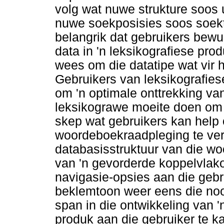
volg wat nuwe strukture soos
nuwe soekposisies soos soekto
belangrik dat gebruikers bew
data in 'n leksikografiese pro
wees om die datatipe wat vir hu
Gebruikers van leksikografies
om 'n optimale onttrekking van
leksikograwe moeite doen om 'n
skep wat gebruikers kan help
woordeboekraadpleging te vers
databasisstruktuur van die wo
van 'n gevorderde koppelvla
navigasie-opsies aan die gebru
beklemtoon weer eens die nood
span in die ontwikkeling van 
produk aan die gebruiker te kan