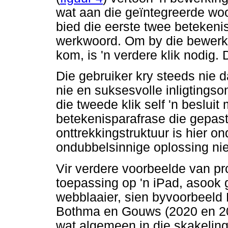
wat aan die geïntegreerde woo
bied die eerste twee beteken
werkwoord. Om by die bewer
kom, is 'n verdere klik nodig. 
Die gebruiker kry steeds nie d
nie en suksesvolle inligtingso
die tweede klik self 'n beslui
betekenisparafrase die gepaste
onttrekkingstruktuur is hier ond
ondubbelsinnige oplossing nie
Vir verdere voorbeelde van pr
toepassing op 'n iPad, asook
webblaaier, sien byvoorbeeld
Bothma en Gouws (2020 en 202
wat algemeen in die skakeling