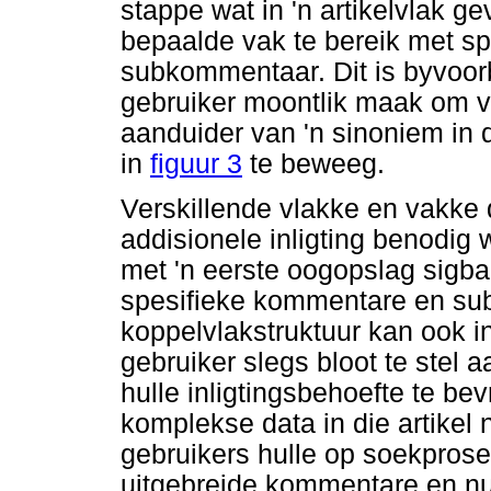
stappe wat in 'n artikelvlak g
bepaalde vak te bereik met sp
subkommentaar. Dit is byvoorbe
gebruiker moontlik maak om v
aanduider van 'n sinoniem in 
in
figuur 3
te beweeg.
Verskillende vlakke en vakke 
addisionele inligting benodig
met 'n eerste oogopslag sigbaa
spesifieke kommentare en su
koppelvlakstruktuur kan ook i
gebruiker slegs bloot te stel 
hulle inligtingsbehoefte te bev
komplekse data in die artikel 
gebruikers hulle op soekpros
uitgebreide kommentare en n