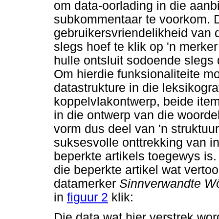
om data-oorlading in die aan
subkommentaar te voorkom. D
gebruikersvriendelikheid van
slegs hoef te klik op 'n merker
hulle ontsluit sodoende slegs 
Om hierdie funksionaliteite m
datastrukture in die leksikog
koppelvlakontwerp, beide item
in die ontwerp van die woord
vorm dus deel van 'n struktuur
suksesvolle onttrekking van in
beperkte artikels toegewys is.
die beperkte artikel wat verto
datamerker
Sinnverwandte W
in
figuur 2
klik:
Die data wat hier verstrek wor