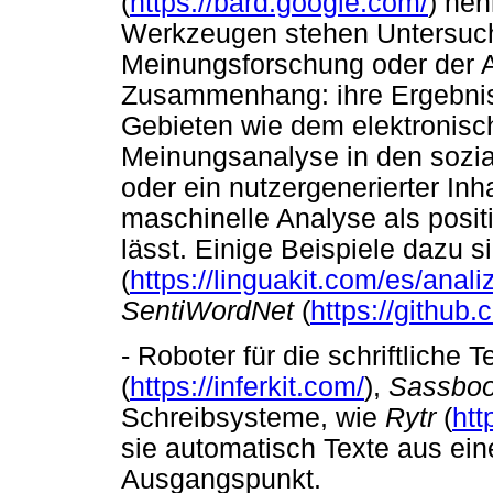
(
https://bard.google.com/
) nen
Werkzeugen stehen Untersuch
Meinungsforschung oder der 
Zusammenhang: ihre Ergebnis
Gebieten wie dem elektronisc
Meinungsanalyse in den sozia
oder ein nutzergenerierter Inh
maschinelle Analyse als positi
lässt. Einige Beispiele dazu 
(
https://linguakit.com/es/anal
SentiWordNet
(
https://github
- Roboter für die schriftliche 
(
https://inferkit.com/
),
Sassboo
Schreibsysteme, wie
Rytr
(
htt
sie automatisch Texte aus ein
Ausgangspunkt.