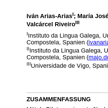
I
Iván Arias-Arias
; María Jo
III
Valcárcel Riveiro
I
Instituto da Lingua Galega, 
Compostela, Spanien (
ivanar
II
Instituto da Lingua Galega, 
Compostela, Spanien (
majo.
III
Universidade de Vigo, Spani
ZUSAMMENFASSUNG