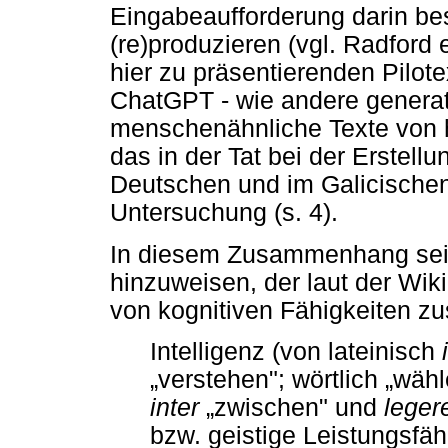
Eingabeaufforderung darin bes
(re)produzieren (vgl. Radford
hier zu präsentierenden Pilot
ChatGPT - wie andere generat
menschenähnliche Texte von h
das in der Tat bei der Erstell
Deutschen und im Galicischen 
Untersuchung (s. 4).
In diesem Zusammenhang sei hi
hinzuweisen, der laut der Wik
von kognitiven Fähigkeiten 
Intelligenz (von lateinisch
„
verstehen"; wörtlich
„
wähl
inter
„
zwischen" und
lege
bzw. geistige Leistungsfäh