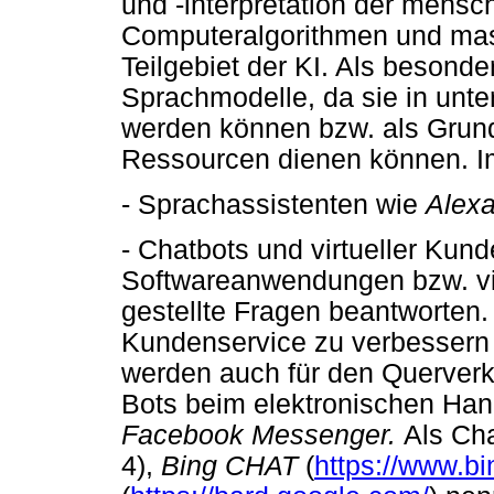
und -interpretation der mens
Computeralgorithmen und masch
Teilgebiet der KI. Als besonde
Sprachmodelle, da sie in unte
werden können bzw. als Grund
Ressourcen dienen können. I
- Sprachassistenten wie
Alexa
- Chatbots und virtueller Kun
Softwareanwendungen bzw. virt
gestellte Fragen beantworten.
Kundenservice zu verbessern 
werden auch für den Querverk
Bots beim elektronischen Han
Facebook Messenger.
Als Ch
4),
Bing CHAT
(
https://www.b