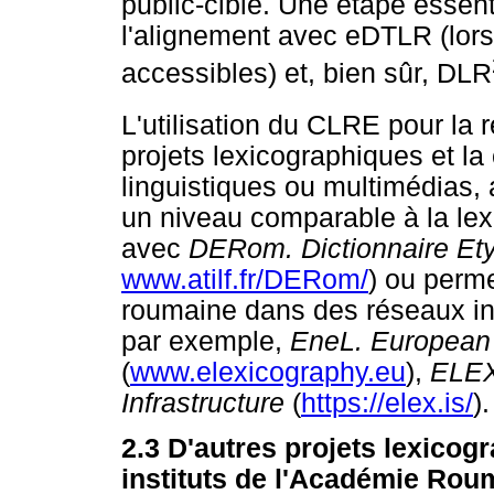
public-cible. Une étape essent
l'alignement avec eDTLR (lorsq
accessibles) et, bien sûr, DLR
L'utilisation du CLRE pour la
projets lexicographiques et la
linguistiques ou multimédias,
un niveau comparable à la le
avec
DERom. Dictionnaire E
www.atilf.fr/DERom/
) ou perme
roumaine dans des réseaux int
par exemple,
EneL. European 
(
www.elexicography.eu
),
ELEX
Infrastructure
(
https://elex.is/
).
2.3 D'autres projets lexico
instituts de l'Académie Rou