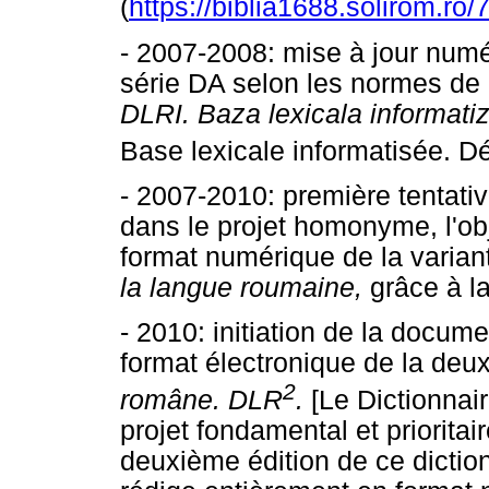
(
https://biblia1688.solirom.ro/7
- 2007-2008: mise à jour num
série DA selon les normes de
DLRI. Baza lexicala informatiz
Base lexicale informatisée. Dér
- 2007-2010: première tentat
dans le projet homonyme, l'obje
format numérique de la varian
la langue roumaine,
grâce à l
- 2010: initiation de la docum
format électronique de la deu
2
române. DLR
.
[Le Dictionnai
projet fondamental et priorita
deuxième édition de ce dictionn