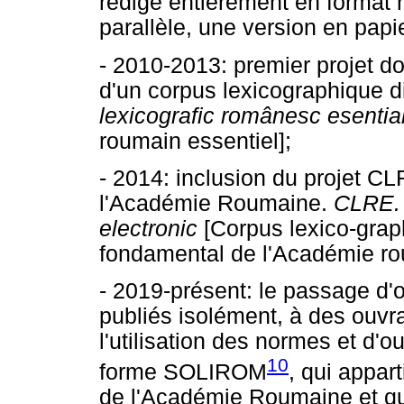
rédige entièrement en format 
parallèle, une version en papi
- 2010-2013: premier projet dont
d'un corpus lexicographique 
lexicografic românesc esentia
roumain essentiel];
- 2014: inclusion du projet C
l'Académie Roumaine.
CLRE. 
electronic
[Corpus lexico-grap
fondamental de l'Académie r
- 2019-présent: le passage d
publiés isolément, à des ouvr
l'utilisation des normes et d'o
10
forme SOLIROM
, qui appart
de l'Académie Roumaine et qui