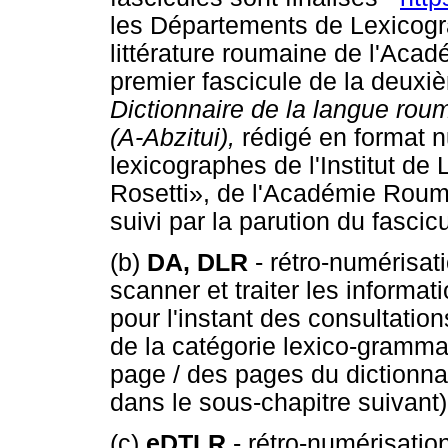
les Départements de Lexicogra
littérature roumaine de l'Aca
premier fascicule de la deuxiè
Dictionnaire de la langue rou
(A-Abzitui),
rédigé en format 
lexicographes de l'Institut de 
Rosetti», de l'Académie Roum
suivi par la parution du fascic
(b)
DA, DLR
- rétro-numérisat
scanner et traiter les informat
pour l'instant des consultatio
de la catégorie lexico-grammat
page / des pages du dictionnai
dans le sous-chapitre suivant)
(c)
eDTLR
- rétro-numérisati