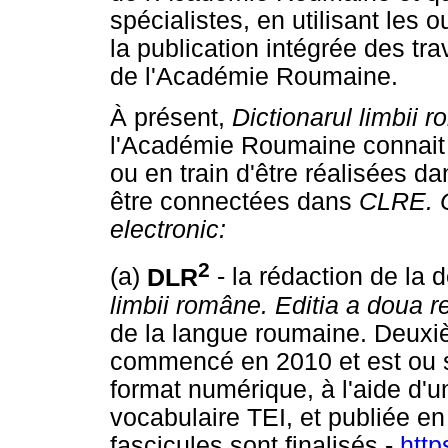
spécialistes, en utilisant les o
la publication intégrée des t
de l'Académie Roumaine.
À présent,
Dictionarul limbii
l'Académie Roumaine connait t
ou en train d'être réalisées dan
être connectées dans
CLRE. C
electronic:
2
(a)
DLR
- la rédaction de la
limbii române. Editia a doua 
de la langue roumaine. Deuxiè
commencé en 2010 et est ou s
format numérique, à l'aide d'u
vocabulaire TEI, et publiée en
fascicules sont finalisés -
https