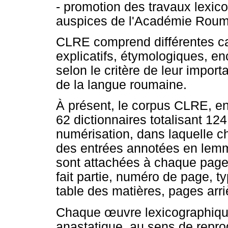
- promotion des travaux lexic
auspices de l'Académie Roum
CLRE comprend différentes ca
explicatifs, étymologiques, e
selon le critère de leur impor
de la langue roumaine.
À présent, le corpus CLRE, e
62 dictionnaires totalisant 12
numérisation, dans laquelle c
des entrées annotées en lem
sont attachées à chaque page 
fait partie, numéro de page, 
table des matières, pages arri
Chaque
œ
uvre lexicographiq
anastatique, au sens de repro