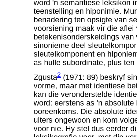
word 'n semantiese leksikon i
teenstelling en hiponimie. Mu
benadering ten opsigte van s
voorsiening maak vir die afle
betekenisonderskeidings van
sinonieme deel sleutelkompone
sleutelkomponent en hiponiem
as hulle subordinate, plus te
2
Zgusta
(1971: 89) beskryf si
vorme, maar met identiese be
kan die veronderstelde ident
word: eerstens as 'n absolute i
ooreenkoms. Die absolute ident
uiters ongewoon en kom volge
voor nie. Hy stel dus eerder d