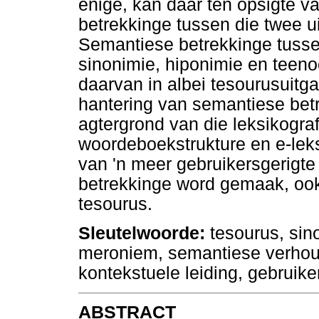
enige, kan daar ten opsigte v
betrekkinge tussen die twee
Semantiese betrekkinge tusse
sinonimie, hiponimie en teeno
daarvan in albei tesourusuitg
hantering van semantiese bet
agtergrond van die leksikogra
woordeboekstrukture en e-leks
van 'n meer gebruikersgerigt
betrekkinge word gemaak, ook 
tesourus.
Sleutelwoorde:
tesourus, sin
meroniem, semantiese verhou
kontekstuele leiding, gebruike
ABSTRACT