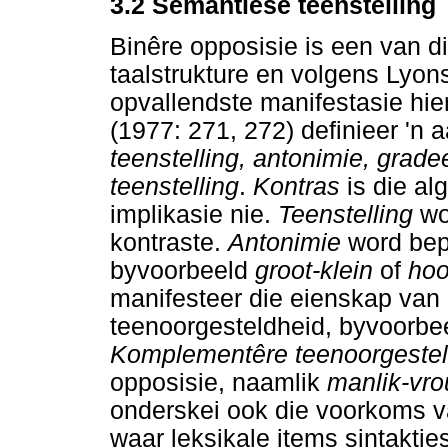
3.2 Semantiese teenstelling
Binêre opposisie is een van d
taalstrukture en volgens Lyon
opvallendste manifestasie hie
(1977: 271, 272) definieer 'n 
teenstelling, antonimie, grade
teenstelling
.
Kontras
is die al
implikasie nie.
Teenstelling
wor
kontraste.
Antonimie
word bepe
byvoorbeeld
groot-klein
of
hoo
manifesteer die eienskap van p
teenoorgesteldheid, byvoorbe
Komplementêre teenoorgeste
opposisie, naamlik
manlik-vro
onderskei ook die voorkoms 
waar leksikale items sintakti