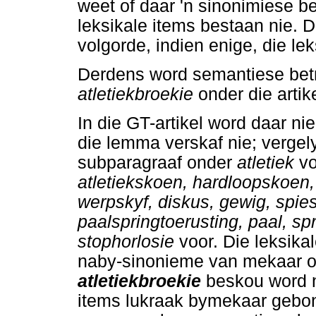
weet of daar 'n sinonimiese be
leksikale items bestaan nie. D
volgorde, indien enige, die le
Derdens word semantiese betr
atletiekbroekie
onder die artik
In die GT-artikel word daar n
die lemma verskaf nie; verge
subparagraaf onder
atletiek
vo
atletiekskoen, hardloopskoen,
werpskyf, diskus, gewig, spie
paalspringtoerusting, paal, sp
stophorlosie
voor. Die leksika
naby-sinonieme van mekaar of
atletiekbroekie
beskou word ni
items lukraak bymekaar gebonde