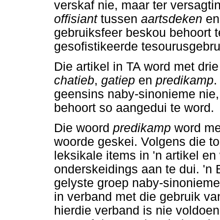
verskaf nie, maar ter versagt
offisiant
tussen
aartsdeken
e
gebruiksfeer beskou behoort t
gesofistikeerde tesourusgebr
Die artikel in TA word met drie
chatieb
,
gatiep
en
predikamp
.
geensins naby-sinonieme nie,
behoort so aangedui te word.
Die woord
predikamp
word met
woorde geskei. Volgens die t
leksikale items in 'n artikel
onderskeidings aan te dui. 'n
gelyste groep naby-sinoniem
in verband met die gebruik van
hierdie verband is nie voldoen