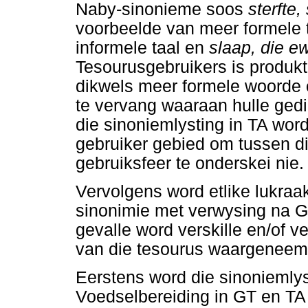
Naby-sinonieme soos
sterfte,
voorbeelde van meer formele 
informele taal en
slaap, die e
Tesourusgebruikers is produk
dikwels meer formele woorde 
te vervang waaraan hulle ged
die sinoniemlysting in TA wor
gebruiker gebied om tussen di
gebruiksfeer te onderskei nie.
Vervolgens word etlike lukraa
sinonimie met verwysing na 
gevalle word verskille en/of v
van die tesourus waargeneem
Eerstens word die sinoniemly
Voedselbereiding in GT en TA