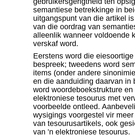
gebruikersgerigtheid ten opsi
semantiese betrekkinge in be
uitgangspunt van die artikel i
van die oordrag van semantie
alleenlik wanneer voldoende k
verskaf word.
Eerstens word die eiesoortige
bespreek; tweedens word sema
items (onder andere sinonimie
en die aanduiding daarvan in 
word woordeboekstrukture en 
elektroniese tesourus met ver
voorbeelde ontleed. Aanbeve
wysigings voorgestel vir meer
van tesourusartikels, ook gesie
van 'n elektroniese tesourus.