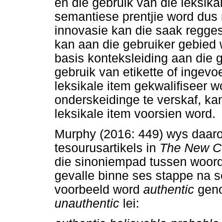
en die gebruik van die leksika
semantiese prentjie word dus 
innovasie kan die saak regges
kan aan die gebruiker gebied
basis konteksleiding aan die g
gebruik van etikette of ingevo
leksikale item gekwalifiseer 
onderskeidinge te verskaf, ka
leksikale item voorsien word.
Murphy (2016: 449) wys daaro
tesourusartikels in
The New C
die sinoniempad tussen woord
gevalle binne ses stappe na se
voorbeeld word
authentic
geno
unauthentic
lei: