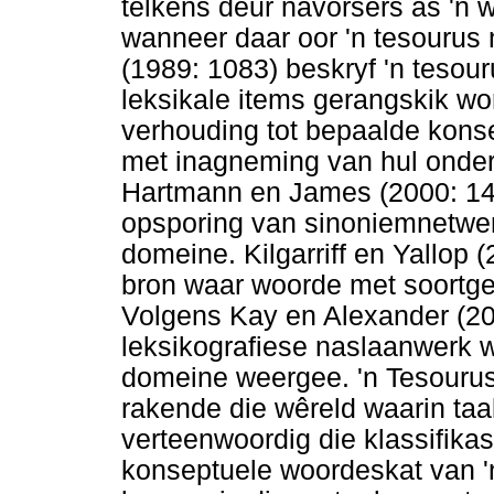
telkens deur navorsers as 'n
wanneer daar oor 'n tesourus
(1989: 1083) beskryf 'n tesou
leksikale items gerangskik w
verhouding tot bepaalde kons
met inagneming van hul onder
Hartmann en James (2000: 142
opsporing van sinoniemnetwe
domeine. Kilgarriff en Yallop (
bron waar woorde met soortge
Volgens Kay en Alexander (201
leksikografiese naslaanwerk w
domeine weergee. 'n Tesourus 
rakende die wêreld waarin taa
verteenwoordig die klassifikas
konseptuele woordeskat van 'n