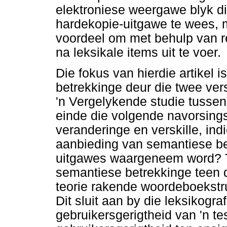
elektroniese weergawe blyk di
hardekopie-uitgawe te wees, m
voordeel om met behulp van r
na leksikale items uit te voer.
Die fokus van hierdie artikel 
betrekkinge deur die twee ver
'n Vergelykende studie tussen
einde die volgende navorsing
veranderinge en verskille, ind
aanbieding van semantiese be
uitgawes waargeneem word? Te
semantiese betrekkinge teen d
teorie rakende woordeboekstru
Dit sluit aan by die leksikogra
gebruikersgerigtheid van 'n t