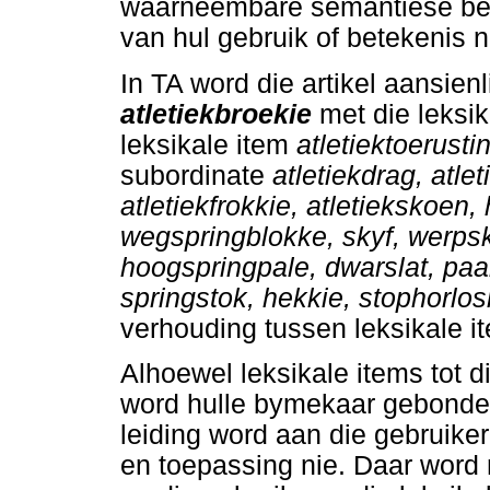
waarneembare semantiese betr
van hul gebruik of betekenis n
In TA word die artikel aansien
atletiek
broekie
met die leksi
leksikale item
atletiektoerusti
subordinate
atletiekdrag, atlet
atletiekfrokkie, atletiekskoen
wegspringblokke, skyf, werpsk
hoogspringpale, dwarslat, paal
springstok, hekkie, stophorlos
verhouding tussen leksikale i
Alhoewel leksikale items tot 
word hulle bymekaar gebondel
leiding word aan die gebruiker
en toepassing nie. Daar word 