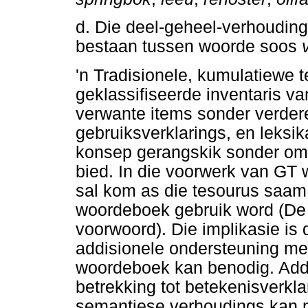
d. Die deel-geheel-verhouding
bestaan tussen woorde soos
'n Tradisionele, kumulatiewe t
geklassifiseerde inventaris v
verwante items sonder verdere
gebruiksverklarings, en leksi
konsep gerangskik sonder om v
bied. In die voorwerk van GT w
sal kom as die tesourus saam
woordeboek gebruik word (De 
voorwoord). Die implikasie is
addisionele ondersteuning met
woordeboek kan benodig. Add
betrekking tot betekenisverkl
semantiese verhoudings kan m