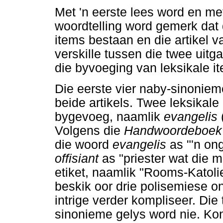
Met 'n eerste lees word en me
woordtelling word gemerk dat d
items bestaan en die artikel v
verskille tussen die twee ui
die byvoeging van leksikale it
Die eerste vier naby-sinonieme
beide artikels. Twee leksikal
bygevoeg, naamlik
evangel
is
Volgens die
Handwoordeboek v
die woord
evangelis
as "'n on
offisiant
as "priester wat die 
etiket, naamlik "Rooms-Katoli
beskik oor drie polisemiese o
intrige verder kompliseer. Di
sinonieme gelys word nie. Ko