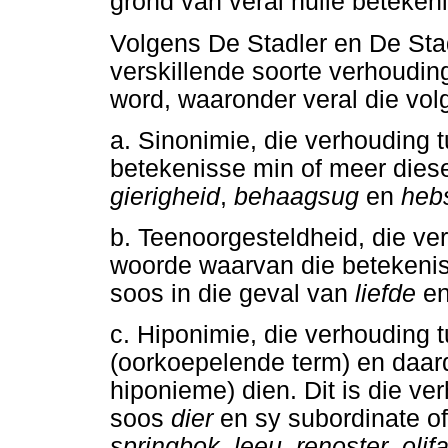
grond van veral hulle beteke
Volgens De Stadler en De Sta
verskillende soorte verhouding
word, waaronder veral die vol
a. Sinonimie, die verhouding
betekenisse min of meer diesel
gierigheid
,
behaagsug
en
heb
b. Teenoorgesteldheid, die v
woorde waarvan die betekenis
soos in die geval van
liefde
e
c. Hiponimie, die verhouding 
(oorkoepelende term) en daard
hiponieme) dien. Dit is die v
soos
dier
en sy subordinate o
springbok
,
leeu
,
renoster
,
olif