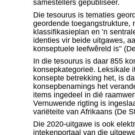
samestellers gepubliseer.
Die tesourus is tematies geor
geordende toegangstrukture, n
klassifikasieplan en 'n sentral
identies vir beide uitgawes, a
konseptuele leefwêreld is" (De
In die tesourus is daar 855 k
konsepkategorieë. Leksikale
konsepte betrekking het, is 
konsepbenamings het verander
items ingedeel in dié raamwer
Vernuwende rigting is ingesl
variëteite van Afrikaans (De S
Die 2020-uitgawe is ook elektr
intekenportaal van die uitgew