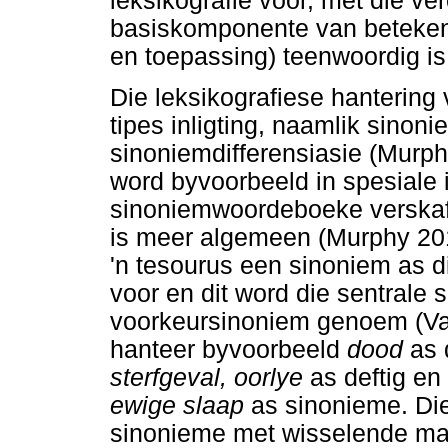
leksikografie voor, met die ve
basiskomponente van betekeni
en toepassing) teenwoordig is
Die leksikografiese hanterin
tipes inligting, naamlik sinoni
sinoniemdifferensiasie (Murph
word byvoorbeeld in spesiale 
sinoniemwoordeboeke verskaf
is meer algemeen (Murphy 201
'n tesourus een sinoniem as d
voor en dit word die sentrale 
voorkeursinoniem genoem (Va
hanteer byvoorbeeld
dood
as 
sterfgeval
, oorlye
as deftig en
ewige slaap
as sinonieme. Di
sinonieme met wisselende mate