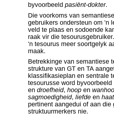
byvoorbeeld
pasiënt-dokter
.
Die voorkoms van semantiese t
gebruikers ondersteun om 'n l
veld te plaas en sodoende kan
raak vir die tesourusgebruiker
'n tesourus meer soortgelyk a
maak.
Betrekkinge van semantiese te
strukture van GT en TA aanget
klassifikasieplan en sentrale
tesourusse word byvoorbeeld
en
droefheid
,
hoop
en
wanhoo
sagmoedigheid
,
liefde
en
haat
pertinent aangedui of aan die
struktuurmerkers nie.