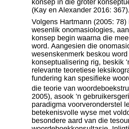
konsep in die groter konseptu
(Kay en Alexander 2016: 367)
Volgens Hartmann (2005: 78) 
wesenlik onomasiologies, aan
konsep begin waarna die mees
word. Aangesien die onomasio
wesenskenmerk beskou word en
konseptualisering rig, beskik 
relevante teoretiese leksikogr
fundering kan spesifieke woor
die teorie van woordeboekstr
2005), asook 'n gebruikersger
paradigma voorveronderstel le
betekenisvolle wyse met vold
besondere aard van die tesour
woordeboekkonsultasie. Inligt