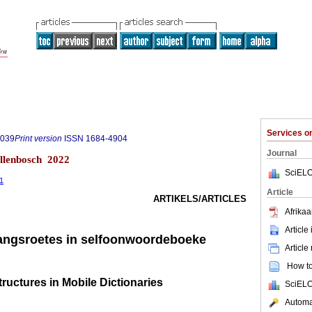
Services 
0039
Print version
ISSN
1684-4904
Journal
ellenbosch 2022
SciELO
31
Article
ARTIKELS/ARTICLES
Afrikaa
Article
angsroetes in selfoonwoordeboeke
Article
How to 
ructures in Mobile Dictionaries
SciELO
Automat