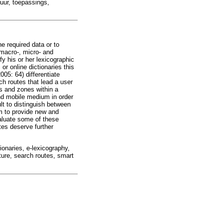
uur, toepassings,
e required data or to
 macro-, micro- and
fy his or her lexicographic
or online dictionaries this
05: 64) differentiate
ch routes that lead a user
s and zones within a
 and mobile medium in order
ult to distinguish between
om to provide new and
valuate some of these
tes deserve further
tionaries, e-lexicography,
ture, search routes, smart