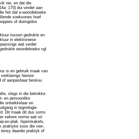
k nie, en dat die
14a: 170) dui verder aan
die feit dat e-woordeboeke
killende soeksones hoef
knoppies of duimgidse
uktuur tussen gedrukte en
tuur in elektroniese
epassings wat verder
n gedrukte woordeboeke vgl.
wus is en gebruik maak van
verklarings hieroor
nd of aanpasbaar beskou
fie, slegs in die betrokke
t- en persoonlike
die ontwikkelaar en
uitgang in tegnologie
rd. Dit maak dit dus soms
gter sekere norme wat só
ip-en-plak, hiperskakels,
ok praktyke soos die vee-,
 tensy daardie praktyk of