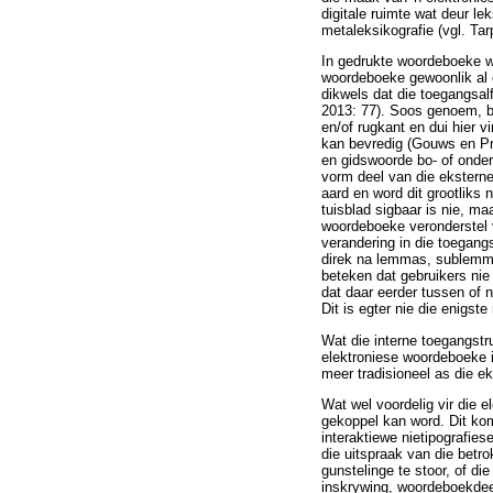
digitale ruimte wat deur l
metaleksikografie (vgl. Ta
In gedrukte woordeboeke wor
woordeboeke gewoonlik al o
dikwels dat die toegangsal
2013: 77). Soos genoem, be
en/of rugkant en dui hier v
kan bevredig (Gouws en Pr
en gidswoorde bo- of onder
vorm deel van die ekstern
aard en word dit grootliks
tuisblad sigbaar is nie, ma
woordeboeke veronderstel v
verandering in die toegang
direk na lemmas, sublemmas
beteken dat gebruikers nie
dat daar eerder tussen of 
Dit is egter nie die enigst
Wat die interne toegangstr
elektroniese woordeboeke i
meer tradisioneel as die e
Wat wel voordelig vir die e
gekoppel kan word. Dit kom
interaktiewe nietipografies
die uitspraak van die betr
gunstelinge te stoor, of di
inskrywing, woordeboekdeel