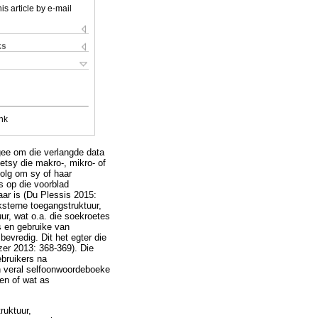
is article by e-mail
ks
nk
 gee om die verlangde data
hetsy die makro-, mikro- of
volg om sy of haar
s op die voorblad
aar is (Du Plessis 2015:
ksterne toegangstruktuur,
ur, wat o.a. die soekroetes
s en gebruike van
evredig. Dit het egter die
zer 2013: 368-369). Die
bruikers na
in veral selfoonwoordeboeke
ien of wat as
ruktuur,