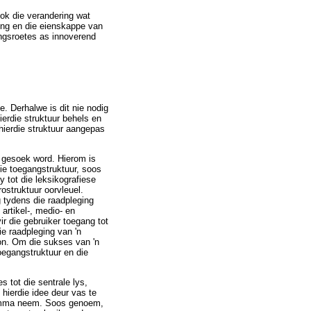
ook die verandering wat
wing en die eienskappe van
ngsroetes as innoverend
e. Derhalwe is dit nie nodig
hierdie struktuur behels en
hierdie struktuur aangepas
a gesoek word. Hierom is
ie toegangstruktuur, soos
y tot die leksikografiese
ostruktuur oorvleuel.
 tydens die raadpleging
artikel-, medio- en
r die gebruiker toegang tot
ie raadpleging van 'n
bron. Om die sukses van 'n
oegangstruktuur en die
 tot die sentrale lys,
hierdie idee deur vas te
 lemma neem. Soos genoem,