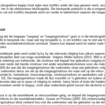
ksikografiese begrip moet egter eers kortliks onder die loep geneem word, as
n het in die elektroniese leksikografie. Die bestaande praktyke in die e-omge
ers sal ook kortliks bespreek word om verder te beklemtoon waarom die toega
uur
g dat die begrippe "toegang" en "toegangstruktuur" geyk is in die leksikografi
lle te bespreek nie, maar wat tog tersaaklik is, is om kortliks vas te stel wat 
ander woordeboekstrukture oorvleuel. Daarna kan bepaal word tot watter mate 
boeke.
ordeboek gelei word sodat hy/sy by die relevante inligting kan uitkom waarn
odsaaklike deel van enige woordeboek. Volgens Müller-Spitzer (2013: 368) is d
se ordening van trefwoorde, die struktuur wat bepaal hoe gebruikers toegang kr
gereer reeds dat hierdie struktuur met ander woordeboekstrukture soos die makr
65) dui aan dat die toegangstruktuur die soekroetes skep wat gebruikers volg
 soekroetes berus nie net op die toegangstruktuur nie maar ook op die mikro-, 
 omdat bv. buitetekste, kruisverwysings, struktuurmerkers en aanduiders ook vi
 53). Die toegangstruktuur maak dit dus moontlik vir 'n gebruiker om tydens d
levante data op te spoor of inligting te onttrek, hetsy binne of buite die hulp
rosedure verder te begryp, moet daar onderskeid getref tussen die eksterne t
uur is op die woordeboek as tekssoortdraer gerig, en bepaal die toegangsroetes
rtekste en die woordeboekindeks. Gouws en Prinsloo (2005: 64) vereenvoudig 
gangstruktuur bloot verband hou met die soekroetes wat die gebruiker na die