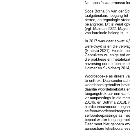
Net soos 'n watermassa loop
Soos Botha (in Van der Spu
taalgebruikers toegang tot 
betree, en tegnologie stee
belangriker. Dit is veral 
(vgl. Maiman 2022, Mayer-
van kardinale belang is, is
In 2017 was daar sowat 4,5 
wêreldwyd is en die verwag
(Statista 2021). Hierdie t
Gebruikers wil enige tyd en
die praktiese en metaleksik
navorsing oor selfoonleksi
Holmer en Sköldberg 2014, 
Woordeboeke as draers van 
te onttrek. Daarsonder sal
woordeboekgebruiker bevind
daardie woordeboekdata en 
toegangstruktuur een van d
vir aanpassings in die met
2014b, en Bothma 2018), ma
hierdie innoverende toegang
selfoonwoordeboektoepassi
selfoontoepassings as medi
bepaal watter toegangsroe
Daar moet hier genoem word 
aanpasbare leksikografiese