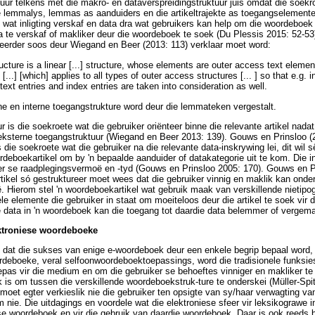
tuur telkens met die makro- en dataverspreidingstruktuur juis omdat die soekr
e lemmalys, lemmas as aanduiders en die artikeltrajekte as toegangselemente 
 wat inligting verskaf en data dra wat gebruikers kan help om die woordeboek
ta te verskaf of makliker deur die woordeboek te soek (Du Plessis 2015: 52-53)
 eerder soos deur Wiegand en Beer (2013: 113) verklaar moet word:
cture is a linear [...] structure, whose elements are outer access text eleme
...] [which] applies to all types of outer access structures [... ] so that e.g. i
 text entries and index entries are taken into consideration as well.
e en interne toegangstrukture word deur die lemmateken vergestalt.
r is die soekroete wat die gebruiker oriënteer binne die relevante artikel nada
 eksterne toegangstruktuur (Wiegand en Beer 2013: 139). Gouws en Prinsloo (
 die soekroete wat die gebruiker na die relevante data-inskrywing lei, dit wil s
ordeboekartikel om by 'n bepaalde aanduider of datakategorie uit te kom. Die i
ker se raadplegingsvermoë en -tyd (Gouws en Prinsloo 2005: 170). Gouws en Pr
rtikel só gestruktureer moet wees dat die gebruiker vinnig en maklik kan onde
ë. Hierom stel 'n woordeboekartikel wat gebruik maak van verskillende nietipo
le elemente die gebruiker in staat om moeiteloos deur die artikel te soek vir d
e data in 'n woordeboek kan die toegang tot daardie data belemmer of vergema
ektroniese woordeboeke
 dat die sukses van enige e-woordeboek deur een enkele begrip bepaal word, 
rdeboeke, veral selfoonwoordeboektoepassings, word die tradisionele funksie
as vir die medium en om die gebruiker se behoeftes vinniger en makliker te b
k is om tussen die verskillende woordeboekstruk-ture te onderskei (Müller-Spi
oet egter verkieslik nie die gebruiker ten opsigte van sy/haar verwagting v
 nie. Die uitdagings en voordele wat die elektroniese sfeer vir leksikograwe 
se woordeboek en vir die gebruik van daardie woordeboek. Daar is ook reeds b