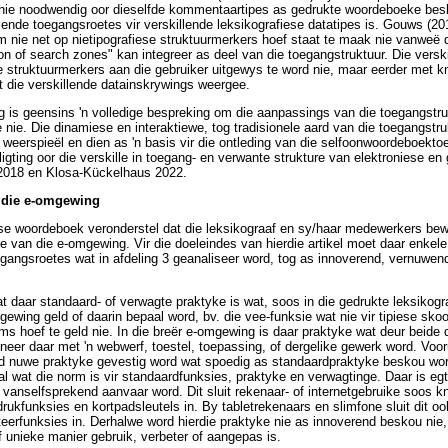
nie noodwendig oor dieselfde kommentaartipes as gedrukte woordeboeke beski
ende toegangsroetes vir verskillende leksikografiese datatipes is. Gouws (20
m nie net op nietipografiese struktuurmerkers hoef staat te maak nie vanweë 
tion of search zones" kan integreer as deel van die toegangstruktuur. Die vers
se struktuurmerkers aan die gebruiker uitgewys te word nie, maar eerder met 
 die verskillende datainskrywings weergee.
g is geensins 'n volledige bespreking om die aanpassings van die toegangstr
nie. Die dinamiese en interaktiewe, tog tradisionele aard van die toegangstruk
weerspieël en dien as 'n basis vir die ontleding van die selfoonwoordeboekto
ligting oor die verskille in toegang- en verwante strukture van elektroniese e
018 en Klosa-Kückelhaus 2022.
n die e-omgewing
ese woordeboek veronderstel dat die leksikograaf en sy/haar medewerkers be
 van die e-omgewing. Vir die doeleindes van hierdie artikel moet daar enkele 
gangsroetes wat in afdeling 3 geanaliseer word, tog as innoverend, vernuwe
 daar standaard- of verwagte praktyke is wat, soos in die gedrukte leksikogra
ewing geld of daarin bepaal word, bv. die vee-funksie wat nie vir tipiese skoo
s hoef te geld nie. In die breër e-omgewing is daar praktyke wat deur beide 
eer daar met 'n webwerf, toestel, toepassing, of dergelike gewerk word. Voor
ld nuwe praktyke gevestig word wat spoedig as standaardpraktyke beskou wo
al wat die norm is vir standaardfunksies, praktyke en verwagtinge. Daar is e
 vanselfsprekend aanvaar word. Dit sluit rekenaar- of internetgebruike soos kn
rukfunksies en kortpadsleutels in. By tabletrekenaars en slimfone sluit dit o
eerfunksies in. Derhalwe word hierdie praktyke nie as innoverend beskou nie,
f unieke manier gebruik, verbeter of aangepas is.