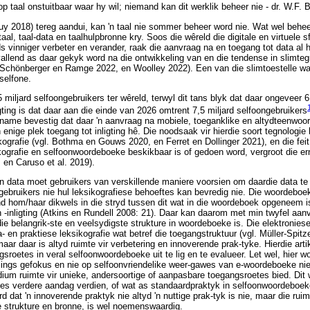
 taal onstuitbaar waar hy wil; niemand kan dit werklik beheer nie - dr. W.F. 
y 2018) tereg aandui, kan 'n taal nie sommer beheer word nie. Wat wel behee
taal, taal-data en taalhulpbronne kry. Soos die wêreld die digitale en virtuele
ds vinniger verbeter en verander, raak die aanvraag na en toegang tot data al
opvallend as daar gekyk word na die ontwikkeling van en die tendense in slimte
Schönberger en Ramge 2022, en Woolley 2022). Een van die slimtoestelle wat
 selfone.
miljard selfoongebruikers ter wêreld, terwyl dit tans blyk dat daar ongeveer 6
ting is dat daar aan die einde van 2026 omtrent 7,5 miljard selfoongebruikers
oename bevestig dat daar 'n aanvraag na mobiele, toeganklike en altydteenwoor
 enige plek toegang tot inligting hê. Die noodsaak vir hierdie soort tegnologie 
ografie (vgl. Bothma en Gouws 2020, en Ferret en Dollinger 2021), en die feit
kografie en selfoonwoordeboeke beskikbaar is of gedoen word, vergroot die er
en Caruso et al. 2019).
data moet gebruikers van verskillende maniere voorsien om daardie data te b
 gebruikers nie hul leksikografiese behoeftes kan bevredig nie. Die woordebo
 hom/haar dikwels in die stryd tussen dit wat in die woordeboek opgeneem is
-inligting (Atkins en Rundell 2008: 21). Daar kan daarom met min twyfel aanv
ie belangrik-ste en veelsydigste strukture in woordeboeke is. Die elektronie
a- en praktiese leksikografie wat betref die toegangstruktuur (vgl. Müller-Spi
ar daar is altyd ruimte vir verbetering en innoverende prak-tyke. Hierdie arti
sroetes in veral selfoonwoordeboeke uit te lig en te evalueer. Let wel, hier w
ngs gefokus en nie op selfoonvriendelike weer-gawes van e-woordeboeke nie,
um ruimte vir unieke, andersoortige of aanpasbare toegangsroetes bied. Dit 
tes verdere aandag verdien, of wat as standaardpraktyk in selfoonwoordeboe
dat 'n innoverende praktyk nie altyd 'n nuttige prak-tyk is nie, maar die ruim
 strukture en bronne, is wel noemenswaardig.