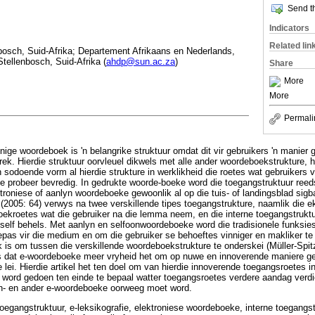
Send th
Indicators
Related lin
bosch, Suid-Afrika; Departement Afrikaans en Nederlands,
Stellenbosch, Suid-Afrika (
ahdp@sun.ac.za
)
Share
More
More
Permali
nige woordeboek is 'n belangrike struktuur omdat dit vir gebruikers 'n manier
nttrek. Hierdie struktuur oorvleuel dikwels met alle ander woordeboekstrukture, 
n sodoende vorm al hierdie strukture in werklikheid die roetes wat gebruikers 
te probeer bevredig. In gedrukte woorde-boeke word die toegangstruktuur reed
ektroniese of aanlyn woordeboeke gewoonlik al op die tuis- of landingsblad sigb
(2005: 64) verwys na twee verskillende tipes toegangstrukture, naamlik die e
ekroetes wat die gebruiker na die lemma neem, en die interne toegangstruktu
l self behels. Met aanlyn en selfoonwoordeboeke word die tradisionele funksie
as vir die medium en om die gebruiker se behoeftes vinniger en makliker te b
k is om tussen die verskillende woordeboekstrukture te onderskei (Müller-Spit
is dat e-woordeboeke meer vryheid het om op nuwe en innoverende maniere ge
e lei. Hierdie artikel het ten doel om van hierdie innoverende toegangsroetes 
Dit word gedoen ten einde te bepaal watter toegangsroetes verdere aandag verd
on- en ander e-woordeboeke oorweeg moet word.
oegangstruktuur, e-leksikografie, elektroniese woordeboeke, interne toegangst