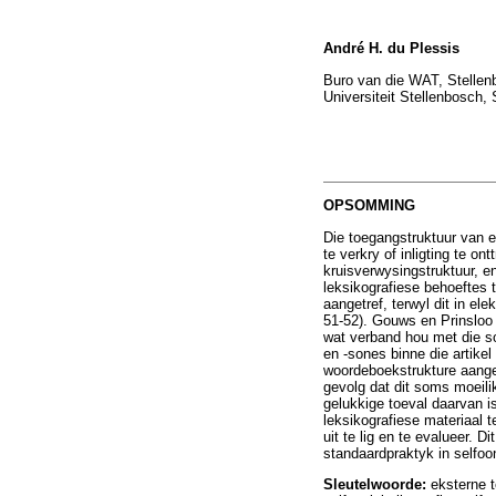
André H. du Plessis
Buro van die WAT, Stellen
Universiteit Stellenbosch, 
OPSOMMING
Die toegangstruktuur van e
te verkry of inligting te o
kruisverwysingstruktuur, e
leksikografiese behoeftes 
aangetref, terwyl dit in el
51-52). Gouws en Prinsloo 
wat verband hou met die so
en -sones binne die artike
woordeboekstrukture aangep
gevolg dat dit soms moeili
gelukkige toeval daarvan 
leksikografiese materiaal t
uit te lig en te evalueer. 
standaardpraktyk in selfo
Sleutelwoorde:
eksterne t