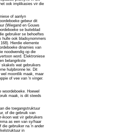
et ook implikasies vir die
oniese of aanlyn
woordeboeke gebeur dit
ktuur (Wiegand en Gouws
oordeboeke se buiteblad
die gebruiker se behoeftes
ik hulle ook bladsynommers
 168). Hierdie elemente
oordeboeke dinamies van
nie noodwendig op die
 vertoon word. Elektroniese
en belangrikste
f skakels wat gebruikers
ne hulpbronne lei. Dit
t wel moontlik maak, maar
ppie of vee van 'n vinger.
ese woordeboeke. Hoewel
ruik maak, is dit steeds
aan die toegangstruktuur
r, of die gebruik van
r-ikoon wat vir gebruikers
lemma as een van sy/haar
f die gebruiker na 'n ander
elstruktuur in