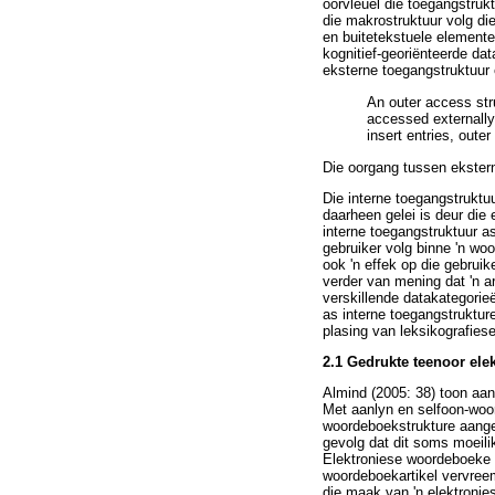
oorvleuel die toegangstruk
die makrostruktuur volg di
en buitetekstuele elemente
kognitief-georiënteerde da
eksterne toegangstruktuur
An outer access stru
accessed externally [
insert entries, outer
Die oorgang tussen ekstern
Die interne toegangstruktuu
daarheen gelei is deur die
interne toegangstruktuur as
gebruiker volg binne 'n wo
ook 'n effek op die gebrui
verder van mening dat 'n a
verskillende datakategorie
as interne toegangstrukture
plasing van leksikografies
2.1 Gedrukte teenoor el
Almind (2005: 38) toon aan
Met aanlyn en selfoon-woo
woordeboekstrukture aangep
gevolg dat dit soms moeili
Elektroniese woordeboeke m
woordeboekartikel vervreem
die maak van 'n elektronie