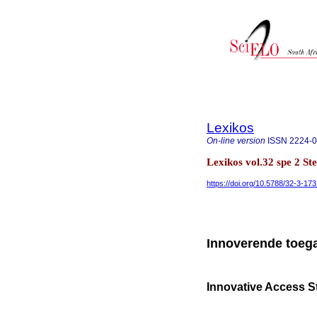
Lexikos
On-line version
ISSN
2224-
Lexikos vol.32 spe 2 St
https://doi.org/10.5788/32-3-17
Innoverende toeg
Innovative Access St