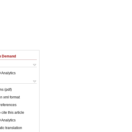
on Demand
 Analytics
ns (pdf)
 in xml format
 references
cite this article
 Analytics
ic translation