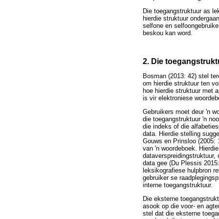
Die toegangstruktuur as le
hierdie struktuur ondergaa
selfone en selfoongebruik
beskou kan word.
2. Die toegangstrukt
Bosman (2013: 42) stel tere
om hierdie struktuur ten vo
hoe hierdie struktuur met 
is vir elektroniese woorde
Gebruikers moet deur 'n wo
die toegangstruktuur 'n no
die indeks of die alfabetie
data. Hierdie stelling sug
Gouws en Prinsloo (2005: 1
van 'n woordeboek. Hierdie
dataverspreidingstruktuur,
data gee (Du Plessis 2015:
leksikografiese hulpbron re
gebruiker se raadplegingsp
interne toegangstruktuur.
Die eksterne toegangstrukt
asook op die voor- en agte
stel dat die eksterne toe