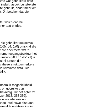
oete wat gebruikers deur
insluit, asook buitetekste
 te gebruik, onder meer om
. Dit beteken dat die
nts, which can be
nner text entries,
t die gebruiker suksesvol
2005: 64; 170) omskryf die
ê die soekroete wat 'n
nterne toegangstruktuur het
insloo (2005: 170-171) is
rskei tussen die
grafiese struktuurmerkers
ie relevante data. Die
klik.
naamlik toeganklikheid.
s en gebruike van
evredig. Dit het egter tot
tzer 2013: 368-369).
an 'n woordeboek en
inhou, stel nuwe eise aan
epaalde praktyke in die