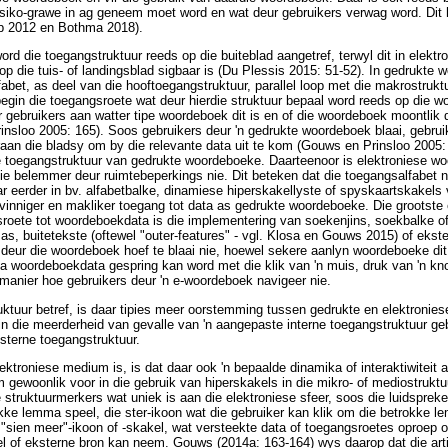
eksiko-grawe in ag geneem moet word en wat deur gebruikers verwag word. Dit h
rp 2012 en Bothma 2018).
d die toegangstruktuur reeds op die buiteblad aangetref, terwyl dit in elektr
p die tuis- of landingsblad sigbaar is (Du Plessis 2015: 51-52). In gedrukte 
fabet, as deel van die hooftoegangstruktuur, parallel loop met die makrostru
gin die toegangsroete wat deur hierdie struktuur bepaal word reeds op die w
ir gebruikers aan watter tipe woordeboek dit is en of die woordeboek moontlik 
insloo 2005: 165). Soos gebruikers deur 'n gedrukte woordeboek blaai, gebru
aan die bladsy om by die relevante data uit te kom (Gouws en Prinsloo 2005:
e toegangstruktuur van gedrukte woordeboeke. Daarteenoor is elektroniese w
 nie belemmer deur ruimtebeperkings nie. Dit beteken dat die toegangsalfabet 
ar eerder in bv. alfabetbalke, dinamiese hiperskakellyste of spyskaartskakels
inniger en makliker toegang tot data as gedrukte woordeboeke. Die grootste 
sroete tot woordeboekdata is die implementering van soekenjins, soekbalke o
, buitetekste (oftewel "outer-features" - vgl. Klosa en Gouws 2015) of ekster
 deur die woordeboek hoef te blaai nie, hoewel sekere aanlyn woordeboeke di
na woordeboekdata gespring kan word met die klik van 'n muis, druk van 'n kno
e manier hoe gebruikers deur 'n e-woordeboek navigeer nie.
uktuur betref, is daar tipies meer oorstemming tussen gedrukte en elektroni
n die meerderheid van gevalle van 'n aangepaste interne toegangstruktuur geb
ksterne toegangstruktuur.
lektroniese medium is, is dat daar ook 'n bepaalde dinamika of interaktiwiteit 
 gewoonlik voor in die gebruik van hiperskakels in die mikro- of mediostruktuu
e struktuurmerkers wat uniek is aan die elektroniese sfeer, soos die luidspreke
okke lemma speel, die ster-ikoon wat die gebruiker kan klik om die betrokke 
e "sien meer"-ikoon of -skakel, wat versteekte data of toegangsroetes oproep o
 of eksterne bron kan neem. Gouws (2014a: 163-164) wys daarop dat die artik