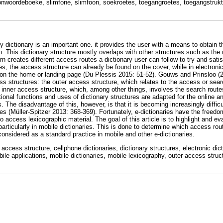
oonwoordeboeke, slimfone, slimfoon, soekroetes, toegangroetes, toegangstrukt
 dictionary is an important one. it provides the user with a means to obtain th
n. This dictionary structure mostly overlaps with other structures such as the
rn creates different access routes a dictionary user can follow to try and satis
ies, the access structure can already be found on the cover, while in electronic 
e on the home or landing page (Du Plessis 2015: 51-52). Gouws and Prinsloo (20
s structures: the outer access structure, which relates to the access or sear
 inner access structure, which, among other things, involves the search route
ditional functions and uses of dictionary structures are adapted for the online
s. The disadvantage of this, however, is that it is becoming increasingly diffic
ures (Müller-Spitzer 2013: 368-369). Fortunately, e-dictionaries have the freed
o access lexicographic material. The goal of this article is to highlight and e
articularly in mobile dictionaries. This is done to determine which access rou
considered as a standard practice in mobile and other e-dictionaries.
 access structure, cellphone dictionaries, dictionary structures, electronic dic
ile applications, mobile dictionaries, mobile lexicography, outer access struc