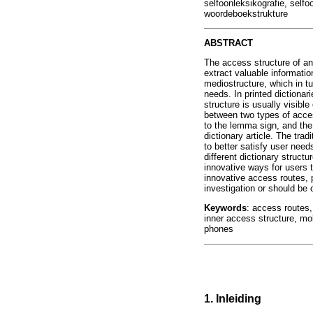
selfoonleksikografie, self
woordeboekstrukture
ABSTRACT
The access structure of any
extract valuable informatio
mediostructure, which in tu
needs. In printed dictionar
structure is usually visibl
between two types of acces
to the lemma sign, and the
dictionary article. The tra
to better satisfy user need
different dictionary struct
innovative ways for users t
innovative access routes, p
investigation or should be 
Keywords
: access routes,
inner access structure, mob
phones
1. Inleiding