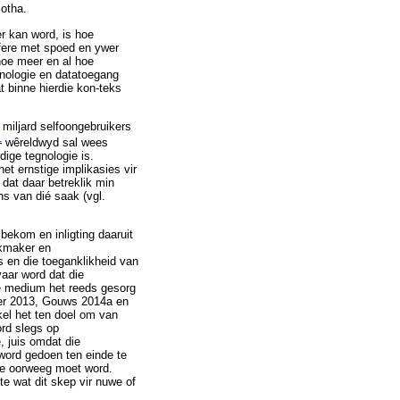
Botha.
r kan word, is hoe
 sfere met spoed en ywer
 hoe meer en al hoe
gnologie en datatoegang
 binne hierdie kon-teks
 miljard selfoongebruikers
1
wêreldwyd sal wees
dige tegnologie is.
het ernstige implikasies vir
 dat daar betreklik min
ns van dié saak (vgl.
ekom en inligting daaruit
ekmaker en
 en die toeganklikheid van
aar word dat die
se medium het reeds gesorg
tzer 2013, Gouws 2014a en
kel het ten doel om van
ord slegs op
 juis omdat die
word gedoen ten einde te
ke oorweeg moet word.
te wat dit skep vir nuwe of