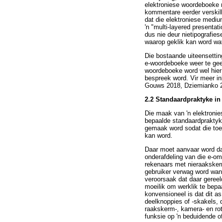
elektroniese woordeboeke 
kommentare eerder verskill
dat die elektroniese mediu
'n "multi-layered presenta
dus nie deur nietipografie
waarop geklik kan word wat
Die bostaande uiteensettin
e-woordeboeke weer te gee 
woordeboeke word wel hier 
bespreek word. Vir meer in
Gouws 2018, Dziemianko 2
2.2 Standaardpraktyke i
Die maak van 'n elektroni
bepaalde standaardpraktyke
gemaak word sodat die toe
kan word.
Daar moet aanvaar word dat
onderafdeling van die e-omg
rekenaars met nieraakskerm
gebruiker verwag word wann
veroorsaak dat daar geree
moeilik om werklik te bepa
konvensioneel is dat dit as
deelknoppies of -skakels, d
raakskerm-, kamera- en rot
funksie op 'n beduidende o