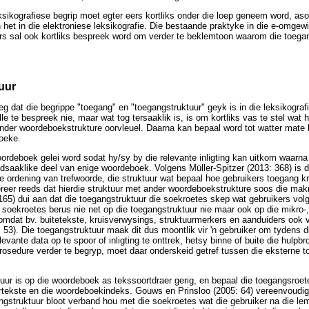
ksikografiese begrip moet egter eers kortliks onder die loep geneem word, as
n het in die elektroniese leksikografie. Die bestaande praktyke in die e-omge
ers sal ook kortliks bespreek word om verder te beklemtoon waarom die toega
uur
g dat die begrippe "toegang" en "toegangstruktuur" geyk is in die leksikografi
lle te bespreek nie, maar wat tog tersaaklik is, is om kortliks vas te stel wat 
ander woordeboekstrukture oorvleuel. Daarna kan bepaal word tot watter mate 
boeke.
ordeboek gelei word sodat hy/sy by die relevante inligting kan uitkom waarn
odsaaklike deel van enige woordeboek. Volgens Müller-Spitzer (2013: 368) is d
se ordening van trefwoorde, die struktuur wat bepaal hoe gebruikers toegang kr
gereer reeds dat hierdie struktuur met ander woordeboekstrukture soos die makr
65) dui aan dat die toegangstruktuur die soekroetes skep wat gebruikers volg
 soekroetes berus nie net op die toegangstruktuur nie maar ook op die mikro-, 
 omdat bv. buitetekste, kruisverwysings, struktuurmerkers en aanduiders ook vi
 53). Die toegangstruktuur maak dit dus moontlik vir 'n gebruiker om tydens d
levante data op te spoor of inligting te onttrek, hetsy binne of buite die hulp
rosedure verder te begryp, moet daar onderskeid getref tussen die eksterne t
uur is op die woordeboek as tekssoortdraer gerig, en bepaal die toegangsroetes
rtekste en die woordeboekindeks. Gouws en Prinsloo (2005: 64) vereenvoudig 
gangstruktuur bloot verband hou met die soekroetes wat die gebruiker na die