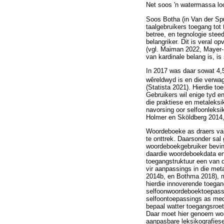
Net soos 'n watermassa loop
Soos Botha (in Van der Spu
taalgebruikers toegang tot 
betree, en tegnologie stee
belangriker. Dit is veral 
(vgl. Maiman 2022, Mayer-
van kardinale belang is, is
In 2017 was daar sowat 4,5 
wêreldwyd is en die verwag
(Statista 2021). Hierdie t
Gebruikers wil enige tyd en
die praktiese en metaleksik
navorsing oor selfoonleksi
Holmer en Sköldberg 2014, 
Woordeboeke as draers van 
te onttrek. Daarsonder sal
woordeboekgebruiker bevind
daardie woordeboekdata en 
toegangstruktuur een van d
vir aanpassings in die met
2014b, en Bothma 2018), ma
hierdie innoverende toegang
selfoonwoordeboektoepassi
selfoontoepassings as medi
bepaal watter toegangsroe
Daar moet hier genoem word 
aanpasbare leksikografiese