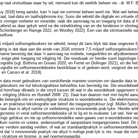
 taal onstuitbaar waar hy wil; niemand kan dit werklik beheer nie - dr. W.F. 
y 2018) tereg aandui, kan 'n taal nie sommer beheer word nie. Wat wel behee
taal, taal-data en taalhulpbronne kry. Soos die wêreld die digitale en virtuele
ds vinniger verbeter en verander, raak die aanvraag na en toegang tot data al
opvallend as daar gekyk word na die ontwikkeling van en die tendense in slimte
Schönberger en Ramge 2022, en Woolley 2022). Een van die slimtoestelle wat
 selfone.
miljard selfoongebruikers ter wêreld, terwyl dit tans blyk dat daar ongeveer 6
ting is dat daar aan die einde van 2026 omtrent 7,5 miljard selfoongebruikers
oename bevestig dat daar 'n aanvraag na mobiele, toeganklike en altydteenwoor
 enige plek toegang tot inligting hê. Die noodsaak vir hierdie soort tegnologie 
ografie (vgl. Bothma en Gouws 2020, en Ferret en Dollinger 2021), en die feit
kografie en selfoonwoordeboeke beskikbaar is of gedoen word, vergroot die er
en Caruso et al. 2019).
data moet gebruikers van verskillende maniere voorsien om daardie data te b
 gebruikers nie hul leksikografiese behoeftes kan bevredig nie. Die woordebo
 hom/haar dikwels in die stryd tussen dit wat in die woordeboek opgeneem is
-inligting (Atkins en Rundell 2008: 21). Daar kan daarom met min twyfel aanv
ie belangrik-ste en veelsydigste strukture in woordeboeke is. Die elektronie
a- en praktiese leksikografie wat betref die toegangstruktuur (vgl. Müller-Spi
ar daar is altyd ruimte vir verbetering en innoverende prak-tyke. Hierdie arti
sroetes in veral selfoonwoordeboeke uit te lig en te evalueer. Let wel, hier w
ngs gefokus en nie op selfoonvriendelike weer-gawes van e-woordeboeke nie,
um ruimte vir unieke, andersoortige of aanpasbare toegangsroetes bied. Dit 
tes verdere aandag verdien, of wat as standaardpraktyk in selfoonwoordeboe
dat 'n innoverende praktyk nie altyd 'n nuttige prak-tyk is nie, maar die ruim
 strukture en bronne, is wel noemenswaardig.