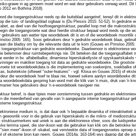
eksiko-grawe in ag geneem moet word en wat deur gebruikers verwag word. Dit h
rp 2012 en Bothma 2018).
d die toegangstruktuur reeds op die buiteblad aangetref, terwyl dit in elektr
p die tuis- of landingsblad sigbaar is (Du Plessis 2015: 51-52). In gedrukte 
fabet, as deel van die hooftoegangstruktuur, parallel loop met die makrostru
gin die toegangsroete wat deur hierdie struktuur bepaal word reeds op die w
ir gebruikers aan watter tipe woordeboek dit is en of die woordeboek moontlik 
insloo 2005: 165). Soos gebruikers deur 'n gedrukte woordeboek blaai, gebru
aan die bladsy om by die relevante data uit te kom (Gouws en Prinsloo 2005:
e toegangstruktuur van gedrukte woordeboeke. Daarteenoor is elektroniese w
 nie belemmer deur ruimtebeperkings nie. Dit beteken dat die toegangsalfabet 
ar eerder in bv. alfabetbalke, dinamiese hiperskakellyste of spyskaartskakels
inniger en makliker toegang tot data as gedrukte woordeboeke. Die grootste 
sroete tot woordeboekdata is die implementering van soekenjins, soekbalke o
, buitetekste (oftewel "outer-features" - vgl. Klosa en Gouws 2015) of ekster
 deur die woordeboek hoef te blaai nie, hoewel sekere aanlyn woordeboeke di
na woordeboekdata gespring kan word met die klik van 'n muis, druk van 'n kno
e manier hoe gebruikers deur 'n e-woordeboek navigeer nie.
uktuur betref, is daar tipies meer oorstemming tussen gedrukte en elektroni
n die meerderheid van gevalle van 'n aangepaste interne toegangstruktuur geb
ksterne toegangstruktuur.
lektroniese medium is, is dat daar ook 'n bepaalde dinamika of interaktiwiteit 
 gewoonlik voor in die gebruik van hiperskakels in die mikro- of mediostruktuu
e struktuurmerkers wat uniek is aan die elektroniese sfeer, soos die luidspreke
okke lemma speel, die ster-ikoon wat die gebruiker kan klik om die betrokke 
e "sien meer"-ikoon of -skakel, wat versteekte data of toegangsroetes oproep o
 of eksterne bron kan neem. Gouws (2014a: 163-164) wys daarop dat die artik