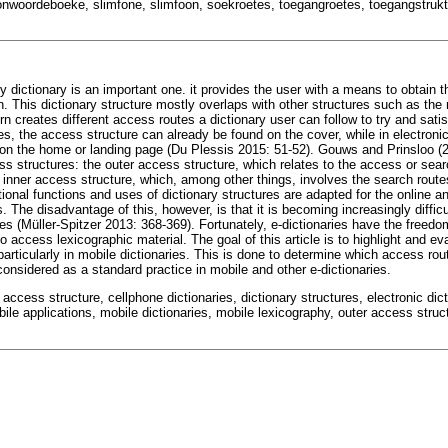
oonwoordeboeke, slimfone, slimfoon, soekroetes, toegangroetes, toegangstrukt
 dictionary is an important one. it provides the user with a means to obtain th
n. This dictionary structure mostly overlaps with other structures such as the
rn creates different access routes a dictionary user can follow to try and satis
ies, the access structure can already be found on the cover, while in electronic 
e on the home or landing page (Du Plessis 2015: 51-52). Gouws and Prinsloo (20
s structures: the outer access structure, which relates to the access or sear
 inner access structure, which, among other things, involves the search route
ditional functions and uses of dictionary structures are adapted for the online
s. The disadvantage of this, however, is that it is becoming increasingly diffic
ures (Müller-Spitzer 2013: 368-369). Fortunately, e-dictionaries have the freed
o access lexicographic material. The goal of this article is to highlight and e
articularly in mobile dictionaries. This is done to determine which access rou
considered as a standard practice in mobile and other e-dictionaries.
 access structure, cellphone dictionaries, dictionary structures, electronic dic
ile applications, mobile dictionaries, mobile lexicography, outer access struc