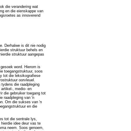
ook die verandering wat
wing en die eienskappe van
ngsroetes as innoverend
e. Derhalwe is dit nie nodig
hierdie struktuur behels en
hierdie struktuur aangepas
a gesoek word. Hierom is
ie toegangstruktuur, soos
y tot die leksikografiese
ostruktuur oorvleuel.
 tydens die raadpleging
artikel-, medio- en
r die gebruiker toegang tot
ie raadpleging van 'n
bron. Om die sukses van 'n
oegangstruktuur en die
 tot die sentrale lys,
hierdie idee deur vas te
 lemma neem. Soos genoem,