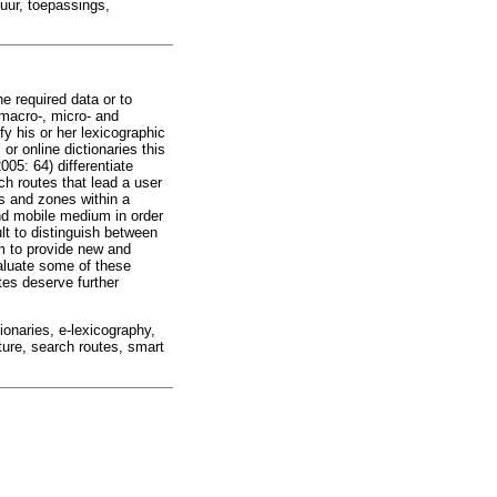
uur, toepassings,
e required data or to
 macro-, micro- and
fy his or her lexicographic
or online dictionaries this
05: 64) differentiate
ch routes that lead a user
s and zones within a
 and mobile medium in order
ult to distinguish between
om to provide new and
valuate some of these
tes deserve further
tionaries, e-lexicography,
ture, search routes, smart