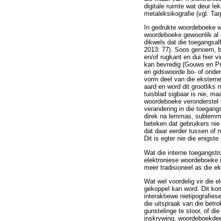
digitale ruimte wat deur l
metaleksikografie (vgl. Ta
In gedrukte woordeboeke wor
woordeboeke gewoonlik al o
dikwels dat die toegangsal
2013: 77). Soos genoem, be
en/of rugkant en dui hier v
kan bevredig (Gouws en Pr
en gidswoorde bo- of onder
vorm deel van die ekstern
aard en word dit grootliks
tuisblad sigbaar is nie, ma
woordeboeke veronderstel v
verandering in die toegang
direk na lemmas, sublemmas
beteken dat gebruikers nie
dat daar eerder tussen of 
Dit is egter nie die enigst
Wat die interne toegangstr
elektroniese woordeboeke i
meer tradisioneel as die e
Wat wel voordelig vir die e
gekoppel kan word. Dit kom
interaktiewe nietipografies
die uitspraak van die betr
gunstelinge te stoor, of di
inskrywing, woordeboekdeel