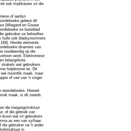
et ook implikasies vir die
oniese of aanlyn
woordeboeke gebeur dit
ktuur (Wiegand en Gouws
oordeboeke se buiteblad
die gebruiker se behoeftes
ik hulle ook bladsynommers
 168). Hierdie elemente
oordeboeke dinamies van
nie noodwendig op die
 vertoon word. Elektroniese
en belangrikste
f skakels wat gebruikers
ne hulpbronne lei. Dit
t wel moontlik maak, maar
ppie of vee van 'n vinger.
ese woordeboeke. Hoewel
ruik maak, is dit steeds
aan die toegangstruktuur
r, of die gebruik van
r-ikoon wat vir gebruikers
lemma as een van sy/haar
f die gebruiker na 'n ander
elstruktuur in