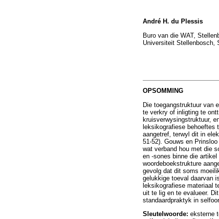
André H. du Plessis
Buro van die WAT, Stellen
Universiteit Stellenbosch, 
OPSOMMING
Die toegangstruktuur van e
te verkry of inligting te o
kruisverwysingstruktuur, e
leksikografiese behoeftes 
aangetref, terwyl dit in el
51-52). Gouws en Prinsloo 
wat verband hou met die so
en -sones binne die artike
woordeboekstrukture aangep
gevolg dat dit soms moeili
gelukkige toeval daarvan 
leksikografiese materiaal t
uit te lig en te evalueer. 
standaardpraktyk in selfo
Sleutelwoorde:
eksterne t