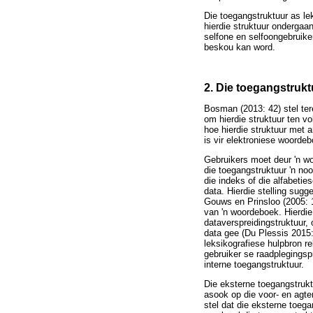
Die toegangstruktuur as le
hierdie struktuur ondergaa
selfone en selfoongebruik
beskou kan word.
2. Die toegangstrukt
Bosman (2013: 42) stel tere
om hierdie struktuur ten vo
hoe hierdie struktuur met 
is vir elektroniese woorde
Gebruikers moet deur 'n wo
die toegangstruktuur 'n no
die indeks of die alfabetie
data. Hierdie stelling sug
Gouws en Prinsloo (2005: 1
van 'n woordeboek. Hierdie
dataverspreidingstruktuur,
data gee (Du Plessis 2015:
leksikografiese hulpbron re
gebruiker se raadplegingsp
interne toegangstruktuur.
Die eksterne toegangstrukt
asook op die voor- en agte
stel dat die eksterne toe