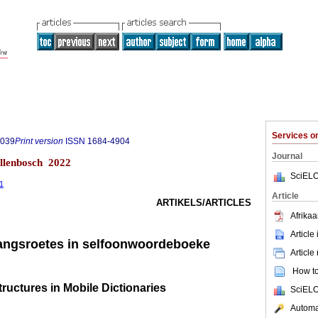
Services 
0039
Print version
ISSN
1684-4904
Journal
ellenbosch 2022
SciELO
31
Article
ARTIKELS/ARTICLES
Afrikaa
Article
angsroetes in selfoonwoordeboeke
Article
How to 
ructures in Mobile Dictionaries
SciELO
Automat