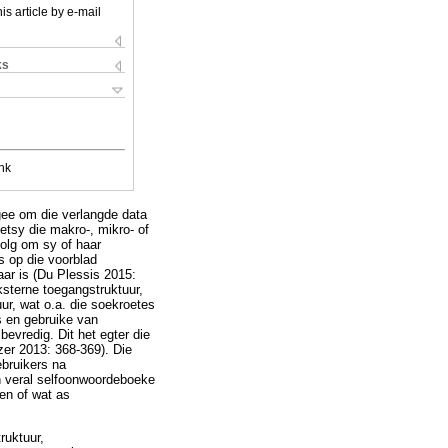
is article by e-mail
ks
nk
 gee om die verlangde data
hetsy die makro-, mikro- of
volg om sy of haar
s op die voorblad
aar is (Du Plessis 2015:
ksterne toegangstruktuur,
ur, wat o.a. die soekroetes
s en gebruike van
evredig. Dit het egter die
zer 2013: 368-369). Die
bruikers na
in veral selfoonwoordeboeke
ien of wat as
ruktuur,