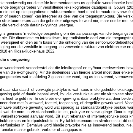
nie noodwendig oor dieselfde kommentaartipes as gedrukte woordeboeke beski
ende toegangsroetes vir verskillende leksikografiese datatipes is. Gouws (20
m nie net op nietipografiese struktuurmerkers hoef staat te maak nie vanweë 
tion of search zones" kan integreer as deel van die toegangstruktuur. Die vers
se struktuurmerkers aan die gebruiker uitgewys te word nie, maar eerder met 
 die verskillende datainskrywings weergee.
g is geensins 'n volledige bespreking om die aanpassings van die toegangstr
nie. Die dinamiese en interaktiewe, tog tradisionele aard van die toegangstruk
weerspieël en dien as 'n basis vir die ontleding van die selfoonwoordeboekto
ligting oor die verskille in toegang- en verwante strukture van elektroniese e
018 en Klosa-Kückelhaus 2022.
n die e-omgewing
ese woordeboek veronderstel dat die leksikograaf en sy/haar medewerkers be
 van die e-omgewing. Vir die doeleindes van hierdie artikel moet daar enkele 
gangsroetes wat in afdeling 3 geanaliseer word, tog as innoverend, vernuwe
 daar standaard- of verwagte praktyke is wat, soos in die gedrukte leksikogra
ewing geld of daarin bepaal word, bv. die vee-funksie wat nie vir tipiese skoo
s hoef te geld nie. In die breër e-omgewing is daar praktyke wat deur beide 
eer daar met 'n webwerf, toestel, toepassing, of dergelike gewerk word. Voor
ld nuwe praktyke gevestig word wat spoedig as standaardpraktyke beskou wo
al wat die norm is vir standaardfunksies, praktyke en verwagtinge. Daar is e
 vanselfsprekend aanvaar word. Dit sluit rekenaar- of internetgebruike soos kn
rukfunksies en kortpadsleutels in. By tabletrekenaars en slimfone sluit dit o
eerfunksies in. Derhalwe word hierdie praktyke nie as innoverend beskou nie,
f unieke manier gebruik, verbeter of aangepas is.