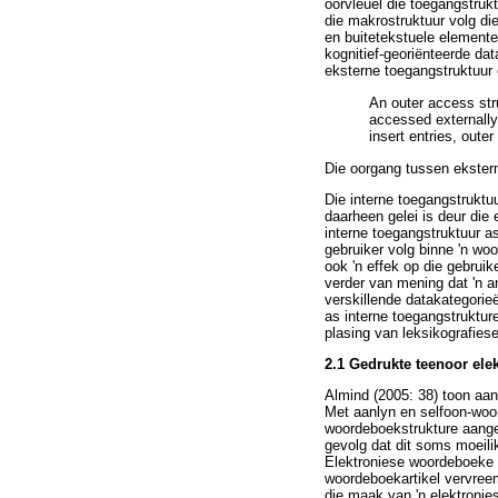
oorvleuel die toegangstruk
die makrostruktuur volg di
en buitetekstuele elemente
kognitief-georiënteerde da
eksterne toegangstruktuur
An outer access stru
accessed externally [
insert entries, outer
Die oorgang tussen ekstern
Die interne toegangstruktuu
daarheen gelei is deur die
interne toegangstruktuur as
gebruiker volg binne 'n wo
ook 'n effek op die gebrui
verder van mening dat 'n a
verskillende datakategorie
as interne toegangstrukture
plasing van leksikografies
2.1 Gedrukte teenoor el
Almind (2005: 38) toon aan
Met aanlyn en selfoon-woo
woordeboekstrukture aangep
gevolg dat dit soms moeili
Elektroniese woordeboeke m
woordeboekartikel vervreem
die maak van 'n elektronie