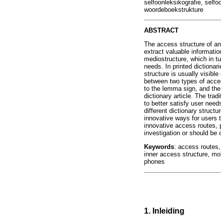
selfoonleksikografie, self
woordeboekstrukture
ABSTRACT
The access structure of any
extract valuable informatio
mediostructure, which in tu
needs. In printed dictionar
structure is usually visibl
between two types of acces
to the lemma sign, and the
dictionary article. The tra
to better satisfy user need
different dictionary struct
innovative ways for users t
innovative access routes, p
investigation or should be 
Keywords
: access routes,
inner access structure, mob
phones
1. Inleiding