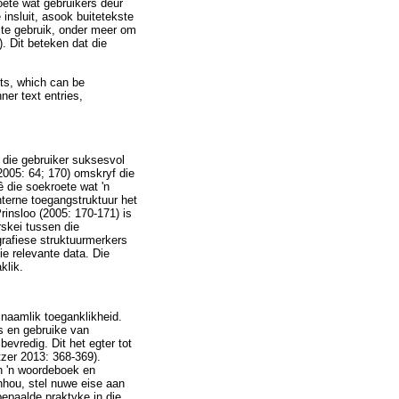
oete wat gebruikers deur
insluit, asook buitetekste
 te gebruik, onder meer om
. Dit beteken dat die
nts, which can be
nner text entries,
t die gebruiker suksesvol
2005: 64; 170) omskryf die
ê die soekroete wat 'n
nterne toegangstruktuur het
insloo (2005: 170-171) is
rskei tussen die
grafiese struktuurmerkers
ie relevante data. Die
klik.
naamlik toeganklikheid.
s en gebruike van
evredig. Dit het egter tot
tzer 2013: 368-369).
an 'n woordeboek en
inhou, stel nuwe eise aan
epaalde praktyke in die