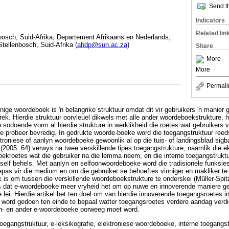
Send th
Indicators
Related lin
bosch, Suid-Afrika; Departement Afrikaans en Nederlands,
Stellenbosch, Suid-Afrika (
ahdp@sun.ac.za
)
Share
More
More
Permali
nige woordeboek is 'n belangrike struktuur omdat dit vir gebruikers 'n manier
nttrek. Hierdie struktuur oorvleuel dikwels met alle ander woordeboekstrukture, 
n sodoende vorm al hierdie strukture in werklikheid die roetes wat gebruikers 
te probeer bevredig. In gedrukte woorde-boeke word die toegangstruktuur reed
ektroniese of aanlyn woordeboeke gewoonlik al op die tuis- of landingsblad sigb
(2005: 64) verwys na twee verskillende tipes toegangstrukture, naamlik die e
ekroetes wat die gebruiker na die lemma neem, en die interne toegangstruktu
l self behels. Met aanlyn en selfoonwoordeboeke word die tradisionele funksie
as vir die medium en om die gebruiker se behoeftes vinniger en makliker te b
k is om tussen die verskillende woordeboekstrukture te onderskei (Müller-Spit
is dat e-woordeboeke meer vryheid het om op nuwe en innoverende maniere ge
e lei. Hierdie artikel het ten doel om van hierdie innoverende toegangsroetes 
Dit word gedoen ten einde te bepaal watter toegangsroetes verdere aandag verd
on- en ander e-woordeboeke oorweeg moet word.
oegangstruktuur, e-leksikografie, elektroniese woordeboeke, interne toegangst