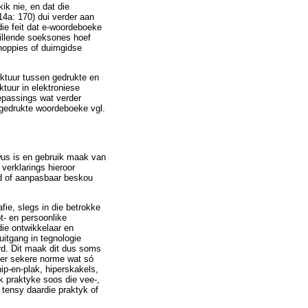
k nie, en dat die
14a: 170) dui verder aan
die feit dat e-woordeboeke
killende soeksones hoef
knoppies of duimgidse
uktuur tussen gedrukte en
tuur in elektroniese
epassings wat verder
n gedrukte woordeboeke vgl.
wus is en gebruik maak van
verklarings hieroor
nd of aanpasbaar beskou
fie, slegs in die betrokke
t- en persoonlike
die ontwikkelaar en
uitgang in tegnologie
rd. Dit maak dit dus soms
gter sekere norme wat só
ip-en-plak, hiperskakels,
ok praktyke soos die vee-,
 tensy daardie praktyk of