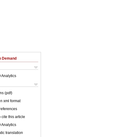
on Demand
 Analytics
ns (pdf)
 in xml format
 references
cite this article
 Analytics
ic translation