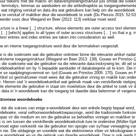
tuur telkens met die makro- en dataverspreidingstruktuur juis omdat die soekr
e lemmalys, lemmas as aanduiders en die artikeltrajekte as toegangselemente 
 wat inligting verskaf en data dra wat gebruikers kan help om die woordeboek
ta te verskaf of makliker deur die woordeboek te soek (Du Plessis 2015: 52-53)
 eerder soos deur Wiegand en Beer (2013: 113) verklaar moet word:
cture is a linear [...] structure, whose elements are outer access text eleme
...] [which] applies to all types of outer access structures [... ] so that e.g. i
 text entries and index entries are taken into consideration as well.
e en interne toegangstrukture word deur die lemmateken vergestalt.
r is die soekroete wat die gebruiker oriënteer binne die relevante artikel nada
 eksterne toegangstruktuur (Wiegand en Beer 2013: 139). Gouws en Prinsloo (
 die soekroete wat die gebruiker na die relevante data-inskrywing lei, dit wil s
ordeboekartikel om by 'n bepaalde aanduider of datakategorie uit te kom. Die i
ker se raadplegingsvermoë en -tyd (Gouws en Prinsloo 2005: 170). Gouws en Pr
rtikel só gestruktureer moet wees dat die gebruiker vinnig en maklik kan onde
ë. Hierom stel 'n woordeboekartikel wat gebruik maak van verskillende nietipo
le elemente die gebruiker in staat om moeiteloos deur die artikel te soek vir d
e data in 'n woordeboek kan die toegang tot daardie data belemmer of vergema
ektroniese woordeboeke
 dat die sukses van enige e-woordeboek deur een enkele begrip bepaal word, 
rdeboeke, veral selfoonwoordeboektoepassings, word die tradisionele funksie
as vir die medium en om die gebruiker se behoeftes vinniger en makliker te b
k is om tussen die verskillende woordeboekstruk-ture te onderskei (Müller-Spi
oet egter verkieslik nie die gebruiker ten opsigte van sy/haar verwagting v
 nie. Die uitdagings en voordele wat die elektroniese sfeer vir leksikograwe 
se woordeboek en vir die gebruik van daardie woordeboek. Daar is ook reeds b