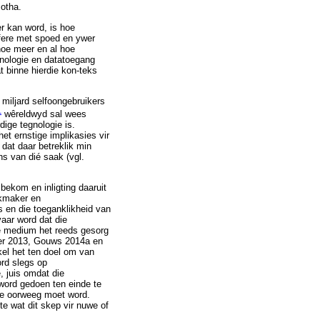
Botha.
r kan word, is hoe
 sfere met spoed en ywer
 hoe meer en al hoe
gnologie en datatoegang
 binne hierdie kon-teks
 miljard selfoongebruikers
1
wêreldwyd sal wees
dige tegnologie is.
het ernstige implikasies vir
 dat daar betreklik min
ns van dié saak (vgl.
ekom en inligting daaruit
ekmaker en
 en die toeganklikheid van
aar word dat die
se medium het reeds gesorg
tzer 2013, Gouws 2014a en
kel het ten doel om van
ord slegs op
 juis omdat die
word gedoen ten einde te
ke oorweeg moet word.
te wat dit skep vir nuwe of