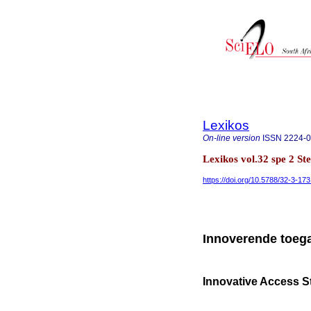
Lexikos
On-line version
ISSN
2224-
Lexikos vol.32 spe 2 St
https://doi.org/10.5788/32-3-17
Innoverende toeg
Innovative Access St