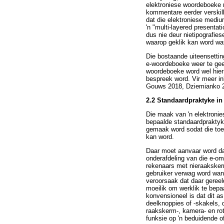
elektroniese woordeboeke 
kommentare eerder verskill
dat die elektroniese mediu
'n "multi-layered presenta
dus nie deur nietipografie
waarop geklik kan word wat
Die bostaande uiteensettin
e-woordeboeke weer te gee 
woordeboeke word wel hier 
bespreek word. Vir meer in
Gouws 2018, Dziemianko 2
2.2 Standaardpraktyke i
Die maak van 'n elektroni
bepaalde standaardpraktyke
gemaak word sodat die toe
kan word.
Daar moet aanvaar word dat
onderafdeling van die e-omg
rekenaars met nieraakskerm
gebruiker verwag word wann
veroorsaak dat daar geree
moeilik om werklik te bepa
konvensioneel is dat dit as
deelknoppies of -skakels, d
raakskerm-, kamera- en rot
funksie op 'n beduidende o