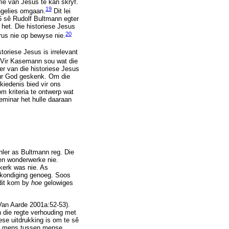
ie van Jesus te kan skryf.
19
angelies omgaan.
Dit lei
26 sê Rudolf Bultmann egter
het. Die historiese Jesus
20
erus nie op bewyse nie.
oriese Jesus is irrelevant
Vir Kasemann sou wat die
er van die historiese Jesus
deur God geskenk. Om die
kiedenis bied vir ons
m kriteria te ontwerp wat
Seminar het hulle daaraan
hler as Bultmann reg. Die
 en wonderwerke nie.
 kerk was nie. As
rkondiging genoeg. Soos
dit kom by
hoe
gelowiges
(Van Aarde 2001a:52-53).
n die regte verhouding met
ese uitdrukking is om te sê
nse mens tussen mense