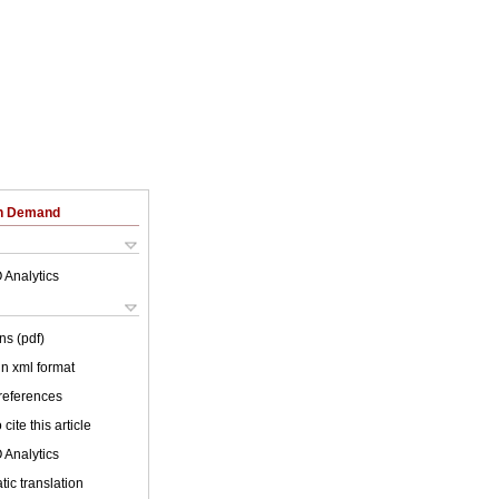
on Demand
 Analytics
ns (pdf)
 in xml format
 references
cite this article
 Analytics
ic translation