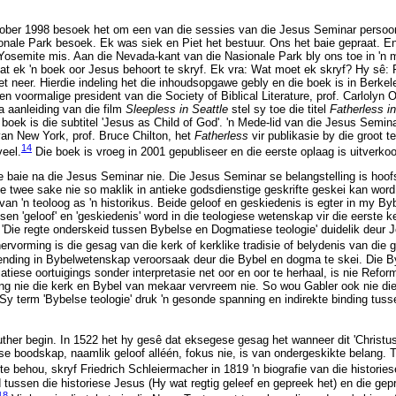
ober 1998 besoek het om een van die sessies van die Jesus Seminar persoonl
nale Park besoek. Ek was siek en Piet het bestuur. Ons het baie gepraat. E
Yosemite mis. Aan die Nevada-kant van die Nasionale Park bly ons toe in 'n m
at ek 'n boek oor Jesus behoort te skryf. Ek vra: Wat moet ek skryf? Hy sê: P
et neer. Hierdie indeling het die inhoudsopgawe gebly en die boek is in Berkel
en voormalige president van die Society of Biblical Literature, prof. Carlolyn 
 aanleiding van die film
Sleepless in Seattle
stel sy toe die titel
Fatherless in
 boek is die subtitel 'Jesus as Child of God'. 'n Mede-lid van die Jesus Semin
an New York, prof. Bruce Chilton, het
Fatherless
vir publikasie by die groot te
14
veel.
Die boek is vroeg in 2001 gepubliseer en die eerste oplaag is uitverko
 baie na die Jesus Seminar nie. Die Jesus Seminar se belangstelling is hoof
ie twee sake nie so maklik in antieke godsdienstige geskrifte geskei kan word 
 van 'n teoloog as 'n historikus. Beide geloof en geskiedenis is egter in my B
sen 'geloof' en 'geskiedenis' word in die teologiese wetenskap vir die eerste 
r 'Die regte onderskeid tussen Bybelse en Dogmatiese teologie' duidelik deur J
ervorming is die gesag van die kerk of kerklike tradisie of belydenis van die
ending in Bybelwetenskap veroorsaak deur die Bybel en dogma te skei. Die Byb
ese oortuigings sonder interpretasie net oor en oor te herhaal, is nie Reform
ng nie die kerk en Bybel van mekaar vervreem nie. So wou Gabler ook nie d
y term 'Bybelse teologie' druk 'n gesonde spanning en indirekte binding tusse
Luther begin. In 1522 het hy gesê dat eksegese gesag het wanneer dit 'Christus 
se boodskap, naamlik geloof alléén, fokus nie, is van ondergeskikte belang. 
te behou, skryf Friedrich Schleiermacher in 1819 'n biografie van die historie
 tussen die historiese Jesus (Hy wat regtig geleef en gepreek het) en die gep
18