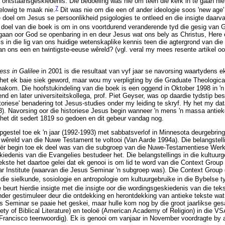
e' ontstaansgeskiedenis. Die bedoeling was nie om teen die kerk in te gaan nie
7
elowig te maak nie.
Dit was nie om die een of ander ideologie soos 'new age' 
e doel om Jesus se persoonlikheid psigologies te ontleed en die insigte daar
doel van die boek is om in ons voortdurend veranderende tyd die gesig van 
 gaan oor God se openbaring in en deur Jesus wat ons bely as Christus, Her
s in die lig van ons huidige wetenskaplike kennis teen die agtergrond van die 
 ons een en twintigste-eeuse wêreld? (vgl. veral my mees resente artikel oo
ess in Galilee
in 2001 is die resultaat van vyf jaar se navorsing waartydens e
het ek baie siek geword, maar wou my verpligting by die Graduate Theological
 nakom. Die hoofstukindeling van die boek is een oggend in Oktober 1998 in 'n
nd en later universiteitskollega, prof. Piet Geyser, was op daardie tydstip be
storiese' benadering tot Jesus-studies onder my leiding te skryf. Hy het my da
). Navorsing oor die historiese Jesus begin wanneer 'n mens 'n massa antiek
het dit sedert 1819 so gedoen en dit gebeur vandag nog.
pgestel toe ek 'n jaar (1992-1993) met sabbatsverlof in Minnesota deurgebrin
 wêreld van die Nuwe Testament te voltooi (Van Aarde 1994a). Die belangstelli
oeër begin toe ek deel was van die subgroep van die Nuwe-Testamentiese We
kiedenis van die Evangelies bestudeer het. Die belangstellings in die kultuurg
kste het daartoe gelei dat ek genooi is om lid te word van die Context Group 
r Institute (waarvan die Jesus Seminar 'n subgroep was). Die Context Group g
ie sielkunde, sosiologie en antropologie om kultuurgebruike in die Bybelse ty
beurt hierdie insigte met die insigte oor die wordingsgeskiedenis van die tek
onder gestimuleer deur die ontdekking en herontdekking van antieke tekste wat
 Seminar se paaie het geskei, maar hulle kom nog by die groot jaarlikse ge
ty of Biblical Literature) en teoloë (American Academy of Religion) in die V
rancisco teenwoordig). Ek is genooi om vanjaar in November voordragte by a