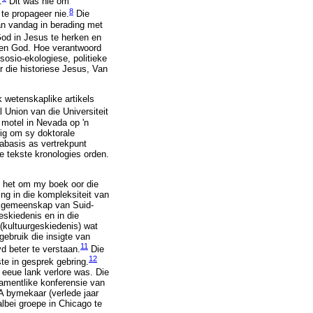
.
Dit was nie om
8
te propageer nie.
Die
van vandag in berading met
God in Jesus te herken en
e en God. Hoe verantwoord
sosio-ekologiese, politieke
r die historiese Jesus, Van
k wetenskaplike artikels
 Union van die Universiteit
 motel in Nevada op 'n
sig om sy doktorale
tabasis as vertrekpunt
e tekste kronologies orden.
g het om my boek oor die
ng in die kompleksiteit van
rkgemeenskap van Suid-
eskiedenis en in die
(kultuurgeskiedenis) wat
ebruik die insigte van
11
d beter te verstaan.
Die
12
ste in gesprek gebring.
 eeue lank verlore was. Die
samentlike konferensie van
SA bymekaar (verlede jaar
lbei groepe in Chicago te