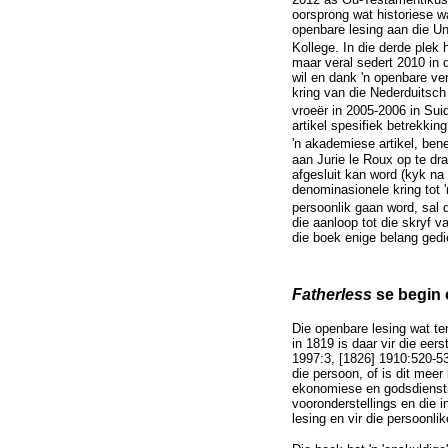
oorsprong wat historiese w
openbare lesing aan die Un
Kollege. In die derde plek 
maar veral sedert 2010 in 
wil en dank 'n openbare ver
kring van die Nederduitsch 
vroeër in 2005-2006 in Sui
artikel spesifiek betrekki
'n akademiese artikel, ben
aan Jurie le Roux op te dr
afgesluit kan word (kyk na 
denominasionele kring tot 
persoonlik gaan word, sal d
die aanloop tot die skryf v
die boek enige belang gedi
Fatherless
se begin o
Die openbare lesing wat ten
in 1819 is daar vir die eer
1997:3, [1826] 1910:520-531
die persoon, of is dit meer
ekonomiese en godsdiensti
vooronderstellings en die i
lesing en vir die persoonli