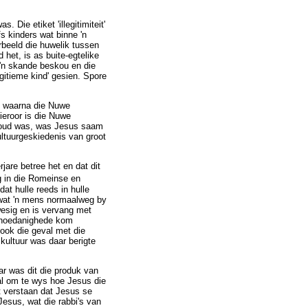
 Die etiket 'illegitimiteit'
s kinders wat binne 'n
rbeeld die huwelik tussen
 het, is as buite-egtelike
 'n skande beskou en die
egitieme kind' gesien. Spore
ef waarna die Nuwe
ieroor is die Nuwe
ar oud was, was Jesus saam
ultuurgeskiedenis van groot
are betree het en dat dit
g in die Romeinse en
at hulle reeds in hulle
 wat 'n mens normaalweg by
wesig en is vervang met
e hoedanighede kom
 ook die geval met die
 kultuur was daar berigte
r was dit die produk van
al om te wys hoe Jesus die
t verstaan dat Jesus se
Jesus, wat die rabbi's van