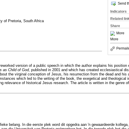
Send th
Indicators
Related lin
y of Pretoria, South Africa
Share
More
More
Permali
reworked version of a public speech in which the author explains his position
s as Child of God,
published in 2001 and which has created ecclesiastical dis
about the virginal conception of Jesus, his resurrection from the dead and hi
mstances which led to the writing of the book, the exegetical and theological 
g relevance of historical Jesus research. The article is written in the genre of
sifieke belang. In die eerste plek word dit opgedra aan 'n gewaardeerde kollega,
an die Universiteit van Pretoria geëmeriteer het. In die tweede plek het die a