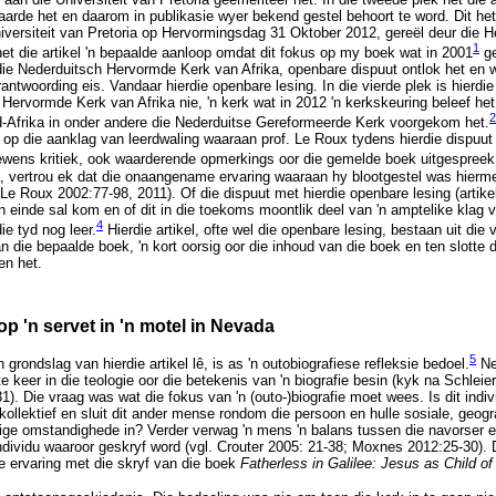
aarde het en daarom in publikasie wyer bekend gestel behoort te word. Dit het
iversiteit van Pretoria op Hervormingsdag 31 Oktober 2012, gereël deur die 
1
het die artikel 'n bepaalde aanloop omdat dit fokus op my boek wat in 2001
ge
die Nederduitsch Hervormde Kerk van Afrika, openbare dispuut ontlok het en 
antwoording eis. Vandaar hierdie openbare lesing. In die vierde plek is hierdie
Hervormde Kerk van Afrika nie, 'n kerk wat in 2012 'n kerkskeuring beleef het.
2
d-Afrika in onder andere die Nederduitse Gereformeerde Kerk voorgekom het.
ng op die aanklag van leerdwaling waaraan prof. Le Roux tydens hierdie dispuu
ewens kritiek, ook waarderende opmerkings oor die gemelde boek uitgespreek
a, vertrou ek dat die onaangename ervaring waaraan hy blootgestel was hier
Le Roux 2002:77-98, 2011). Of die dispuut met hierdie openbare lesing (artikel
'n einde sal kom en of dit in die toekoms moontlik deel van 'n amptelike klag
4
ie tyd nog leer.
Hierdie artikel, ofte wel die openbare lesing, bestaan uit die
an die bepaalde boek, 'n kort oorsig oor die inhoud van die boek en ten slotte d
en het.
p 'n servet in 'n motel in Nevada
5
 grondslag van hierdie artikel lê, is as 'n outobiografiese refleksie bedoel.
Ne
ste keer in die teologie oor die betekenis van 'n biografie besin (kyk na Schlei
). Die vraag was wat die fokus van 'n (outo-)biografie moet wees. Is dit indiv
 kollektief en sluit dit ander mense rondom die persoon en hulle sosiale, geogra
ge omstandighede in? Verder verwag 'n mens 'n balans tussen die navorser e
ndividu waaroor geskryf word (vgl. Crouter 2005: 21-38; Moxnes 2012:25-30). D
ke ervaring met die skryf van die boek
Fatherless in Galilee: Jesus as Child o