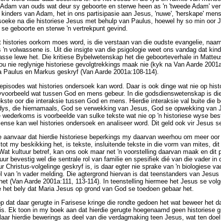
n Adam van ouds wat deur sy geboorte en sterwe heen as 'n 'tweede Adam' ver
kinders van Adam, het in ons partisipasie aan Jesus, 'nuwe', 'herskape' men
soeke na die historiese Jesus met behulp van Paulus, hoewel hy so min oor Je
se geboorte en sterwe 'n vertrekpunt gevind.
t histories oorkom moes word, is die verstaan van die oudste evangelie, naa
'n volwassene is. Uit die insigte van die psigologie weet ons vandag dat kind
asse lewe het. Die kritiese Bybelwetenskap het die geboorteverhale in Matte
ou nie reglynige historiese gevolgtrekkings maak nie (kyk na Van Aarde 2001
na Paulus en Markus geskryf (Van Aarde 2001a:108-114).
 episodes wat histories ondersoek kan word. Daar is ook dinge wat nie op his
yvoorbeeld wat tussen God en mens gebeur. In die godsdienswetenskap is die 
kste oor die interaksie tussen God en mens. Hierdie interaksie val buite die b
dys, die hiernamaals, God se verwekking van Jesus, God se opwekking van J
 wederkoms is voorbeelde van sulke tekste wat nie op 'n historiese wyse bes
ense kan wel histories ondersoek en analiseer word. Dit geld ook vir Jesus s
e aanvaar dat hierdie historiese beperkings my daarvan weerhou om meer oor 
tot my beskikking het, is tekste, insluitende tekste in die vorm van mites, dit
at kultuur betref, kan ons ook maar net 'n voorstelling daarvan maak en dit 
uur bevestig wel die sentrale rol van familie en spesifiek dié van die vader i
r Christus-volgelinge geskryf is, is daar egter nie sprake van 'n biologiese va
l van 'n vader melding. Die agtergrond hiervan is dat teenstanders van Jesu
 het (Van Aarde 2001a:111, 113-114). In teenstelling hiermee het Jesus se vol
 het bely dat Maria Jesus op grond van God se toedoen gebaar het.
 dat daar gerugte in Farisese kringe die rondte gedoen het wat beweer het d
s. Ek toon in my boek aan dat hierdie gerugte hoegenaamd geen historiese g
laar hierdie bewerings as deel van die verdagmaking teen Jesus, wat ten doe