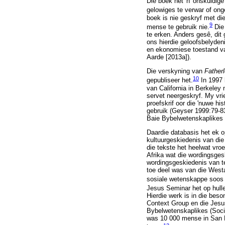
Die boek het 'n 'onskuldig
gelowiges te verwar of ong
boek is nie geskryf met di
9
mense te gebruik nie.
Die 
te erken. Anders gesê, dit
ons hierdie geloofsbelydeni
en ekonomiese toestand van
Aarde [2013a]).
Die verskyning van
Fatherl
10
gepubliseer het.
In 1997 
van California in Berkeley
servet neergeskryf. My vrie
proefskrif oor die 'nuwe hi
gebruik (Geyser 1999:79-83
Baie Bybelwetenskaplikes 
Daardie databasis het ek o
kultuurgeskiedenis van die
die tekste het heelwat vr
Afrika wat die wordingsges
wordingsgeskiedenis van te
toe deel was van die Westa
sosiale wetenskappe soos d
Jesus Seminar het op hulle 
Hierdie werk is in die bes
Context Group en die Jesus
Bybelwetenskaplikes (Socie
was 10 000 mense in San F