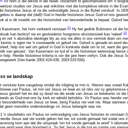
Vir hom is die tekste in die Nuwe Testament te gekompliseerd om 'n biograf
chweitzer studies oor Jesus wat onkrities met die komplekse tekste in die Ev
die historiese Jesus af na die verkondigde Jesus in die Bybel verskuif. In 19
, gebou is daarop
dat (daB)
God in hierdie historiese Jesus God-vir-ons geword 
ook al is dit moeilik om die historisiteit van besonderhede te bepaal. Geloof b
21
t Kasemann, het hom verkeerd verstaan.
Hy het gedink Bultmann sê die hist
22
 eksak kan beskryf nie en geskiedenis hoogstens eksistensieel kan 'naleef'.
ng en net 'n abstrakte ideologie bly as ons nie alles in ons vermoë doen om me
e kennis is egter nie 'n voorwaarde vir geloof nie. Geloof is genade en word 
erleef, help ons wel om geloof in God in konkrete dade om te sit, want die ges
'wolk van getuies'. Van Kasemann se tyd af is die historiese wetenskap benut o
help. Hierdie historiese kriteria is oor die jare heen verfyn. Ook die Jesus 
meegewerk (Van Aarde 2002:419-439, 2003:533-556).
ess
se landskap
 verskeie kere vasgeloop omdat die inligting te min is. Hieroor was sowel Ka
 briewe van Paulus, sê min oor Jesus se lewe en sê niks oor sy gelykenisse
esus gesterf het en dat sy dood nie die einde van Jesus se betekenis vir die
teeds as God-met-ons by kerk en wêreld betrokke. Vir Paulus was hierdie ve
e besonderhede van Jesus se lewe, berig Paulus nie veel nie. Maar wanneer 
dat geen menslike onderskeidings vir Jesus belangrik was nie.
21 'n sleutelteks om Paulus se verkondiging van Jesus histories te verstaan 
hierdie Jesus wat nie sonde geken het nie, tot sonde gemaak het sodat ons i
vorsing toon aan dat die uitspraak 'om tot sonde gemaak te word' 'n idiomati
ebore word waar daar boosheid is. So het Jesus in die tyd en ruimte van me