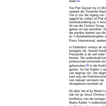
13
lewer.
Toe Piet Geyser my in Okt
naweek die Yosemite Nasio
Toe ry ons die ingang van 
oggend by ontbyt sê Piet d
hoofstukindeling op 'n serv
lid van die Context Group, 
gelees en was beïndruk. Na
die primêre doelwit van die
en 'n Bybelwetenskaplike v
Press International, aanbe
In
Fatherless
verwys ek nie
teologies
nie, hoewel hierd
Persoonlik is ek self méér
fasette. Die onderskeid tus
professorale intreerede oo
15
geformuleer.
In die Kerkh
geskei. So het Gabler 'n w
van dogmas nie. Om dogmati
kant wou die Kerkhervormi
van mekaar vervreem nie. S
eksegetiese resultate uit.
Dit alles het al by Martin 
wat nie op Jesus Christus 
hooffokus van die teologie 
Martin Kahler 'n onderskeid