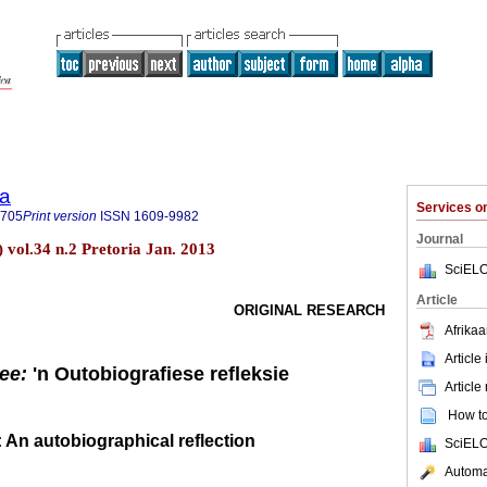
ia
Services 
7705
Print version
ISSN
1609-9982
Journal
 vol.34 n.2 Pretoria Jan. 2013
SciELO
Article
ORIGINAL RESEARCH
Afrikaa
Article
lee:
'n Outobiografiese refleksie
Article
How to 
: An autobiographical reflection
SciELO
Automat