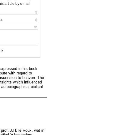
is article by e-mail
ks
nk
 expressed in his book
pute with regard to
s ascension to heaven. The
insights which influenced
 autobiographical biblical
 prof. J.H. le Roux, wat in
rtikel 'n besondere