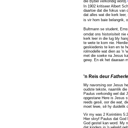
die Bybel verkondig word).
In 1902 kritiseer Albert S
daartoe dat die fokus van 
dat alles wat die kerk leer
is vir hom baie belangrik, 
Bultmann se student, Erns
omdat ons historisiteit nie
kerk leer in die lug bly ha
te wete te kom nie. Hierdi
geskiedenis te ken en te h
rolmodelle wat dien as 'n 
met die soeke na Jesus kan 
gewy. En ek het daaraan 
'n Reis deur
Fatherl
My navorsing oor Jesus het
oudste tekste, naamlik die
Paulus verkondig wel dat J
opgestane Here is Jesus s
reeds gesê, oor die
wat,
di
moet lewe, sê hy duidelik 
Vir my was 2 Korintiërs 5:
Hier skryf Paulus dat God 
God gestel kan word. My na
dat kinders in 'n wêreld g