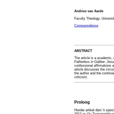
Andries van Aarde
Faculty Theology, Universit
Correspondence
ABSTRACT
The article is a academic, 
Fatherless in Galilee: Jesu
confessional affirmations 
article discusses the circu
the author and the continuin
criticism.
Proloog
Hierdie artikel dien 'n spe
2012 as Ou-Testamentikus a