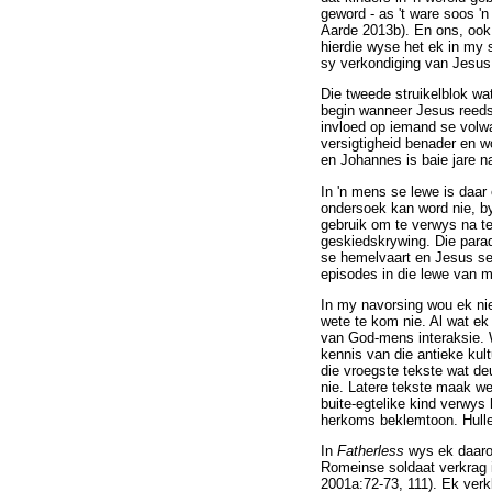
geword - as 't ware soos '
Aarde 2013b). En ons, ook 
hierdie wyse het ek in my 
sy verkondiging van Jesus 
Die tweede struikelblok wa
begin wanneer Jesus reeds 
invloed op iemand se volw
versigtigheid benader en w
en Johannes is baie jare 
In 'n mens se lewe is daar
ondersoek kan word nie, b
gebruik om te verwys na te
geskiedskrywing. Die para
se hemelvaart en Jesus se
episodes in die lewe van m
In my navorsing wou ek ni
wete te kom nie. Al wat ek 
van God-mens interaksie. W
kennis van die antieke kult
die vroegste tekste wat deu
nie. Latere tekste maak we
buite-egtelike kind verwys
herkoms beklemtoon. Hulle
In
Fatherless
wys ek daarop
Romeinse soldaat verkrag i
2001a:72-73, 111). Ek verk