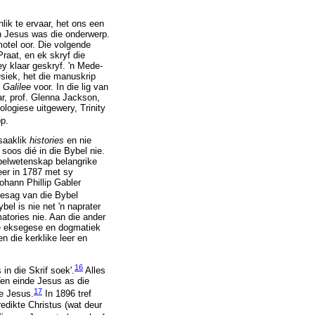
ik te ervaar, het ons een
n Jesus was die onderwerp.
otel oor. Die volgende
raat, en ek skryf die
ey klaar geskryf. 'n Mede-
Osiek, het die manuskrip
 Galilee
voor. In die lig van
ar, prof. Glenna Jackson,
ologiese uitgewery, Trinity
op.
saaklik
histories
en nie
soos dié in die Bybel nie.
ybelwetenskap belangrike
keer in 1787 met sy
ohann Phillip Gabler
 gesag van die Bybel
el is nie net 'n naprater
atories nie. Aan die ander
ie eksegese en dogmatiek
n die kerklike leer en
16
in die Skrif soek'.
Alles
Ten einde Jesus as die
17
se Jesus.
In 1896 tref
redikte Christus (wat deur