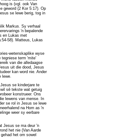
hoog is (vgl. ook Van
se geword (2 Kor 5:17). Op
sus se lewe berig, tog in
mlik Markus. Sy verhaal
erervarings 'n bepalende
us en Lukas met
a:54-58). Matteus, Lukas
tories-wetenskaplike wyse
tegniese term 'mite'
ereik van die alledaagse
esus uit die dood, Jesus
tudeer kan word nie. Ander
e lewe.
Jesus se kinderjare te
 wil sê tekste wat getuig
probeer konstrueer. Ons
n die lewens van mense. In
der se rol in Jesus se lewe
s neerhalend na Hom as 'n
gelinge weer sy eerbare
at Jesus se ma deur 'n
rond het nie (Van Aarde
l gehad het om sowel