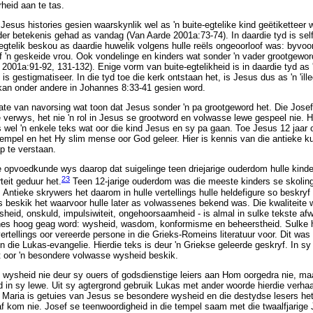
heid aan te tas.
sus histories gesien waarskynlik wel as 'n buite-egtelike kind geëtiketteer was.
nder betekenis gehad as vandag (Van Aarde 2001a:73-74). In daardie tyd is self
-egtelik beskou as daardie huwelik volgens hulle reëls ongeoorloof was: byvoo
f 'n geskeide vrou. Ook vondelinge en kinders wat sonder 'n vader grootgeword
2001a:91-92, 131-132). Enige vorm van buite-egtelikheid is in daardie tyd as
s gestigmatiseer. In die tyd toe die kerk ontstaan het, is Jesus dus as 'n 'ill
kan onder andere in Johannes 8:33-41 gesien word.
tate van navorsing wat toon dat Jesus sonder 'n pa grootgeword het. Die Jos
 verwys, het nie 'n rol in Jesus se grootword en volwasse lewe gespeel nie. H
s wel 'n enkele teks wat oor die kind Jesus en sy pa gaan. Toe Jesus 12 ja
tempel en het Hy slim mense oor God geleer. Hier is kennis van die antieke k
 te verstaan.
 opvoedkunde wys daarop dat suigelinge teen driejarige ouderdom hulle kinderj
23
teit geduur het.
Teen 12-jarige ouderdom was die meeste kinders se skolin
Antieke skrywers het daarom in hulle vertellings hulle heldefigure so beskryf d
s beskik het waarvoor hulle later as volwassenes bekend was. Die kwaliteite
sheid, onskuld, impulsiwiteit, ongehoorsaamheid - is almal in sulke tekste af
enes hoog geag word: wysheid, wasdom, konformisme en beheerstheid. Sulk
rtellings oor vereerde persone in die Grieks-Romeins literatuur voor. Dit was
n die Lukas-evangelie. Hierdie teks is deur 'n Griekse geleerde geskryf. In sy
at oor 'n besondere volwasse wysheid beskik.
wysheid nie deur sy ouers of godsdienstige leiers aan Hom oorgedra nie, maa
 in sy lewe. Uit sy agtergrond gebruik Lukas met ander woorde hierdie verha
 Maria is getuies van Jesus se besondere wysheid en die destydse lesers he
f kom nie. Josef se teenwoordigheid in die tempel saam met die twaalfjarige 