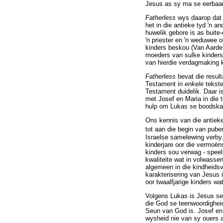
Jesus as sy ma se eerbaar
Fatherless
wys daarop dat Je
het in die antieke tyd 'n a
huwelik gebore is as buite
'n priester en 'n weduwee o
kinders beskou (Van Aarde 
moeders van sulke kinders i
van hierdie verdagmaking 
Fatherless
bevat die resul
Testament in
enkele
tekste
Testament duidelik. Daar i
met Josef en Maria in die 
hulp om Lukas se boodskap
Ons kennis van die antieke
tot aan die begin van puber
Israelse samelewing verby. 
kinderjare oor die vermoën
kinders sou verwag - speel
kwaliteite wat in volwass
algemeen in die kindheidsve
karakterisering van Jesus i
oor twaalfjarige kinders w
Volgens Lukas is Jesus se 
die God se teenwoordigheid
Seun van God is. Josef en
wysheid nie van sy ouers a