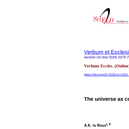
Verbum et Eccles
versión On-line
ISSN
2074-
Verbum Eccles. (Online
https://doi.org/10.4102/ve.v31i1
The universe as 
I
,
II
A.K. le Roux