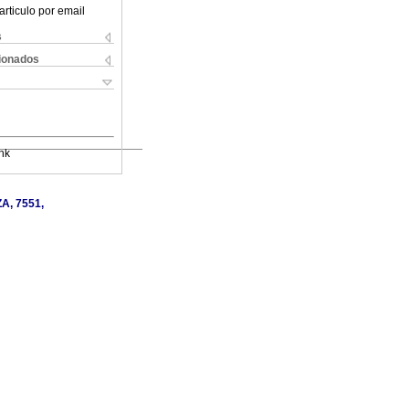
articulo por email
s
cionados
nk
ZA, 7551,