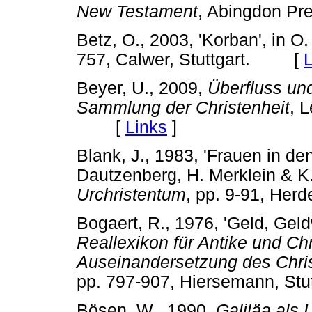
New Testament
, Abingdon P
Betz, O., 2003, 'Korban', in O.
757, Calwer, Stuttgart. [
L
Beyer, U., 2009,
Überfluss un
Sammlung der Christenheit
, 
[
Links
]
Blank, J., 1983, 'Frauen in de
Dautzenberg, H. Merklein & K.
Urchristentum
, pp. 9-91, He
Bogaert, R., 1976, 'Geld, Geldw
Reallexikon für Antike und Ch
Auseinandersetzung des Chris
pp. 797-907, Hiersemann, S
Bösen, W., 1990,
Galiläa als