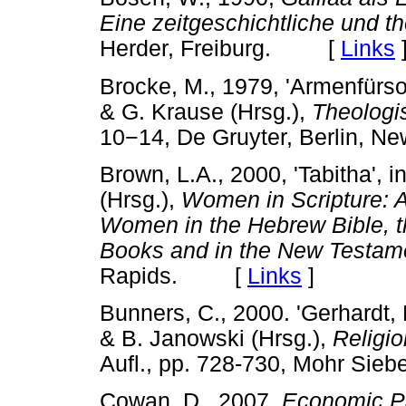
Eine zeitgeschichtliche und 
Herder, Freiburg. [
Links
Brocke, M., 1979, 'Armenfürsor
& G. Krause (Hrsg.),
Theologi
10
−
14, De Gruyter, Berlin,
Brown, L.A., 2000, 'Tabitha', 
(Hrsg.),
Women in Scripture: 
Women in the Hebrew Bible, t
Books and in the New Testam
Rapids. [
Links
]
Bunners, C., 2000. 'Gerhardt, 
& B. Janowski (Hrsg.),
Religi
Aufl., pp. 728-730, Mohr S
Cowan, D., 2007,
Economic Pa