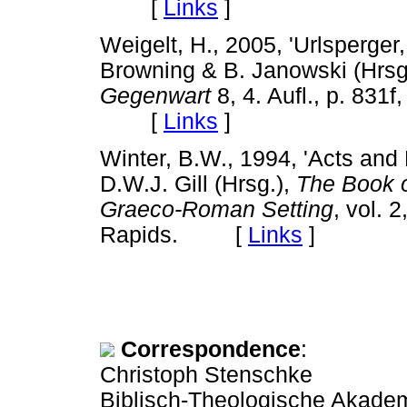
[
Links
]
Weigelt, H., 2005, 'Urlsperger,
Browning & B. Janowski (Hrsg
Gegenwart
8, 4. Aufl., p. 831
[
Links
]
Winter, B.W., 1994, 'Acts and
D.W.J. Gill (Hrsg.),
The Book of
Graeco-Roman Setting
, vol. 2
Rapids. [
Links
]
Correspondence
:
Christoph Stenschke
Biblisch-Theologische Akade