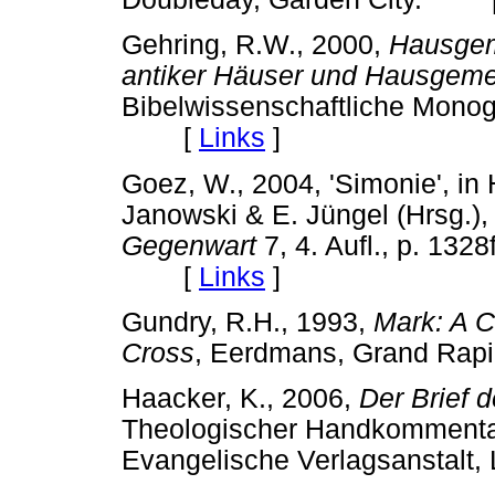
Gehring, R.W., 2000,
Hausgem
antiker Häuser und Hausgeme
Bibelwissenschaftliche Monog
[
Links
]
Goez, W., 2004, 'Simonie', in 
Janowski & E. Jüngel (Hrsg.)
Gegenwart
7, 4. Aufl., p. 132
[
Links
]
Gundry, R.H., 1993,
Mark: A C
Cross
, Eerdmans, Grand R
Haacker, K., 2006,
Der Brief 
Theologischer Handkommentar
Evangelische Verlagsanstal