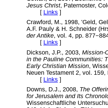
Jesus Christ
, Paternoster, Co
[
Links
]
Crawford, M., 1998, 'Geld, Geld
A.F. Pauly & H. Schneider (Hr
der Antike
, vol. 4, pp. 877
−
884
[
Links
]
Dickson, J.P., 2003,
Mission-
in the Pauline Communities: 
Early Christian Mission
, Wiss
Neuen Testament 2, vol. 159,
[
Links
]
Downs, D.J., 2008,
The Offeri
for Jerusalem and Its Chronolo
Wissenschaftliche Untersuch