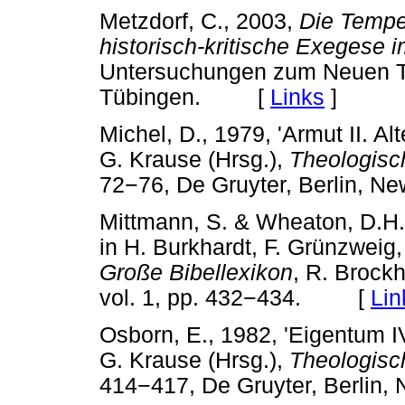
Metzdorf, C., 2003,
Die Tempel
historisch-kritische Exegese 
Untersuchungen zum Neuen Te
Tübingen. [
Links
]
Michel, D., 1979, 'Armut II. Al
G. Krause (Hrsg.),
Theologisc
72
−
76, De Gruyter, Berlin,
Mittmann, S. & Wheaton, D.H.,
in H. Burkhardt, F. Grünzweig
Große Bibellexikon
, R. Brock
vol. 1, pp. 432
−
434. [
Lin
Osborn, E., 1982, 'Eigentum IV.
G. Krause (Hrsg.),
Theologisc
414
−
417, De Gruyter, Berl