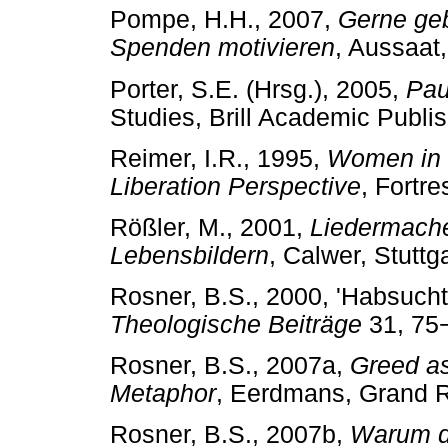
Pompe, H.H., 2007,
Gerne geb
Spenden motivieren
, Aussaa
Porter, S.E. (Hrsg.), 2005,
Pau
Studies, Brill Academic Pub
Reimer, I.R., 1995,
Women in t
Liberation Perspective
, Fort
Rößler, M., 2001,
Liedermache
Lebensbildern
, Calwer, Stu
Rosner, B.S., 2000, 'Habsucht
Theologische Beiträge
31, 75
Rosner, B.S., 2007a,
Greed as
Metaphor
, Eerdmans, Gran
Rosner, B.S., 2007b,
Warum d