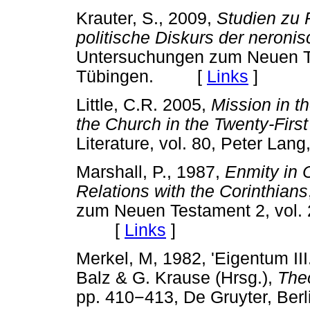
Krauter, S., 2009,
Studien zu 
politische Diskurs der neronis
Untersuchungen zum Neuen Te
Tübingen. [
Links
]
Little, C.R. 2005,
Mission in th
the Church in the Twenty-Firs
Literature, vol. 80, Peter 
Marshall, P., 1987,
Enmity in 
Relations with the Corinthians
zum Neuen Testament 2, vol. 
[
Links
]
Merkel, M, 1982, 'Eigentum III
Balz & G. Krause (Hrsg.),
The
pp. 410
−
413, De Gruyter, B