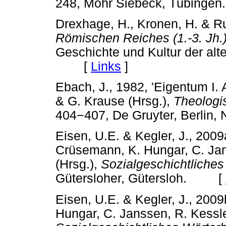
248, Mohr Siebeck, Tübin
Drexhage, H., Kronen, H. & Ru
Römischen Reiches (1.-3. Jh.)
Geschichte und Kultur der alt
[
Links
]
Ebach, J., 1982, 'Eigentum I. A
& G. Krause (Hrsg.),
Theologi
404
−
407, De Gruyter, Berl
Eisen, U.E. & Kegler, J., 2009a
Crüsemann, K. Hungar, C. Jans
(Hrsg.),
Sozialgeschichtliches
Gütersloher, Gütersloh. [
Eisen, U.E. & Kegler, J., 2009
Hungar, C. Janssen, R. Kessler