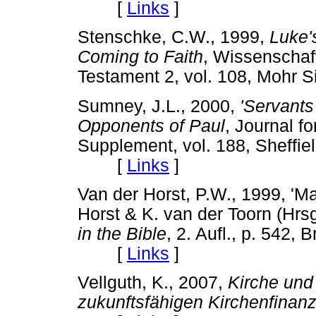
[
Links
]
Stenschke, C.W., 1999,
Luke's
Coming to Faith
, Wissenscha
Testament 2, vol. 108, Moh
Sumney, J.L., 2000,
'Servants
Opponents of Paul
, Journal f
Supplement, vol. 188, Sheffie
[
Links
]
Van der Horst, P.W., 1999, 'M
Horst & K. van der Toorn (Hrsg
in the Bible
, 2. Aufl., p. 542,
[
Links
]
Vellguth, K., 2007,
Kirche und
zukunftsfähigen Kirchenfinan