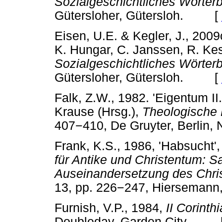
Sozialgeschichtliches Wörterb
Gütersloher, Gütersloh. [
Eisen, U.E. & Kegler, J., 2009
K. Hungar, C. Janssen, R. Kess
Sozialgeschichtliches Wörterb
Gütersloher, Gütersloh. [
Falk, Z.W., 1982. 'Eigentum II
Krause (Hrsg.),
Theologische 
407
−
410, De Gruyter, Berl
Frank, K.S., 1986, 'Habsucht',
für Antike und Christentum: S
Auseinandersetzung des Chris
13, pp. 226
−
247, Hierseman
Furnish, V.P., 1984,
II Corinth
Doubleday, Garden City. 