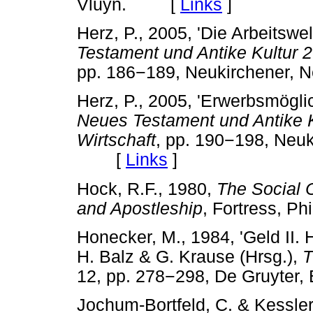
Vluyn. [
Links
]
Herz, P., 2005, 'Die Arbeitswel
Testament und Antike Kultur 2:
pp. 186
−
189, Neukirchener,
Herz, P., 2005, 'Erwerbsmöglic
Neues Testament und Antike Ku
Wirtschaft
, pp. 190
−
198, Neuk
[
Links
]
Hock, R.F., 1980,
The Social C
and Apostleship
, Fortress, 
Honecker, M., 1984, 'Geld II. H
H. Balz & G. Krause (Hrsg.),
T
12, pp. 278
−
298, De Gruyter
Jochum-Bortfeld, C. & Kessler,