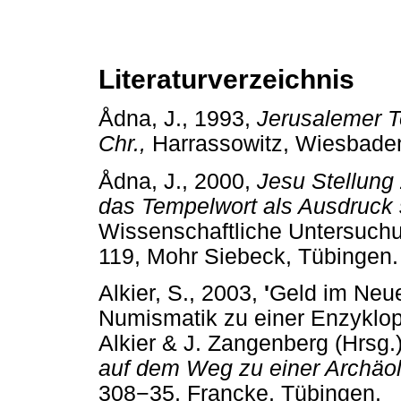
Literaturverzeichnis
Ådna, J., 1993,
Jerusalemer T
Chr.,
Harrassowitz, Wiesb
Ådna, J., 2000,
Jesu Stellung
das Tempelwort als Ausdruck
Wissenschaftliche Untersuch
119, Mohr Siebeck, Tübin
Alkier, S., 2003,
'
Geld im Neue
Numismatik zu einer Enzyklop
Alkier & J. Zangenberg (Hrsg.)
auf dem Weg zu einer Archäo
308
−
35, Francke, Tübinge