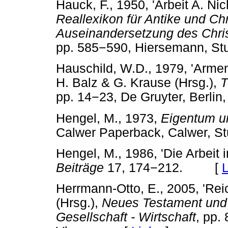
Hauck, F., 1950, 'Arbeit A. Nich
Reallexikon für Antike und Ch
Auseinandersetzung des Chris
pp. 585
−
590, Hiersemann, S
Hauschild, W.D., 1979, 'Armenfü
H. Balz & G. Krause (Hrsg.),
T
pp. 14
−
23, De Gruyter, Ber
Hengel, M., 1973,
Eigentum un
Calwer Paperback, Calwer, 
Hengel, M., 1986, 'Die Arbeit 
Beiträge
17, 174
−
212. [
L
Herrmann-Otto, E., 2005, 'Rei
(Hrsg.),
Neues Testament und A
Gesellschaft - Wirtschaft
, pp. 