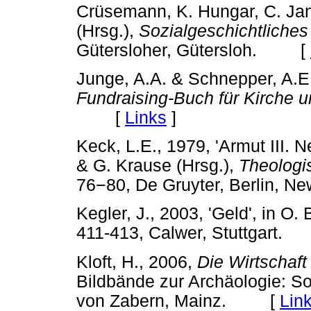
Crüsemann, K. Hungar, C. Jans
(Hrsg.),
Sozialgeschichtliches
Gütersloher, Gütersloh. [
Junge, A.A. & Schnepper, A.E
Fundraising-Buch für Kirche
[
Links
]
Keck, L.E., 1979, 'Armut III. 
& G. Krause (Hrsg.),
Theologi
76
−
80, De Gruyter, Berlin,
Kegler, J., 2003, 'Geld', in O. 
411-413, Calwer, Stuttgart
Kloft, H., 2006,
Die Wirtschaf
Bildbände zur Archäologie: So
von Zabern, Mainz. [
Lin