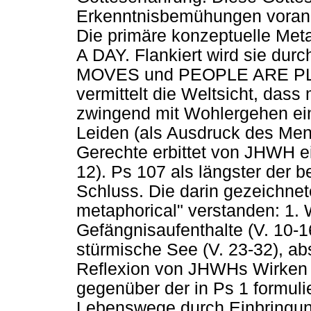
Erkenntnisbemühungen vorang
Die primäre konzeptuelle Meta
A DAY. Flankiert wird sie dur
MOVES und PEOPLE ARE PLANT
vermittelt die Weltsicht, dass
zwingend mit Wohlergehen ein
Leiden (als Ausdruck des Men
Gerechte erbittet von JHWH ei
12). Ps 107 als längster der
Schluss. Die darin gezeichne
metaphorical" verstanden: 1.
Gefängnisaufenthalte (V. 10-16
stürmische See (V. 23-32), a
Reflexion von JHWHs Wirken i
gegenüber der in Ps 1 formuli
Lebenswege durch Einbringung