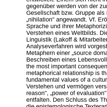
gegenüber werden von der zur
Gesellschaft bzw. Gruppe a
„
nihilation" angewandt. Vf. Er
Sprache und ihrer Metaphorizi
Verstehen eines Weltbilds. Di
Linguistik (Lakoff & Mitarbeit
Analyseverfahren wird vorgest
Metaphern einer
„
source doma
Beschreiben eines Lebensvoll
the most important consequenc
metaphorical relationship is th
fundamental values of a cultu
Verstehen und vermögen ver
reason",
„
power of evaluation
entfalten. Den Schluss des The
die epistemologische Texterar