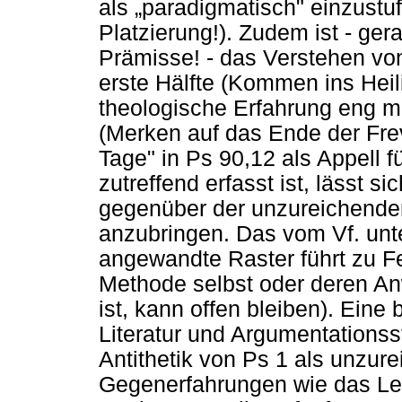
als
„
paradigmatisch" einzustufe
Platzierung!). Zudem ist - ge
Prämisse! - das Verstehen von
erste Hälfte (Kommen ins Heil
theologische Erfahrung eng mi
(Merken auf das Ende der Fre
Tage" in Ps 90,12 als Appell f
zutreffend erfasst ist, lässt sic
gegenüber der unzureichenden
anzubringen. Das vom Vf. un
angewandte Raster führt zu F
Methode selbst oder deren A
ist, kann offen bleiben). Eine 
Literatur und Argumentationsst
Antithetik von Ps 1 als unzur
Gegenerfahrungen wie das Lei