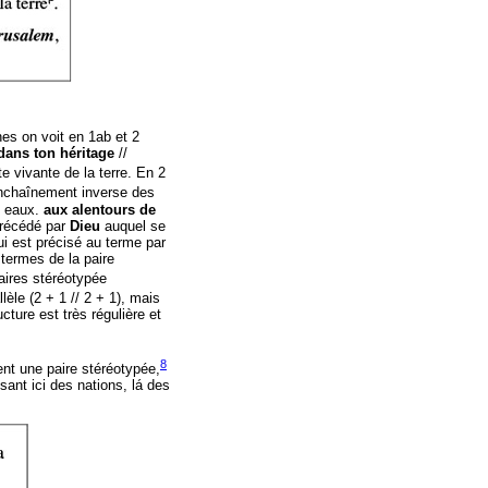
es on voit en 1ab et 2
dans ton héritage
//
ête vivante de la terre. En 2
chaînement inverse des
s eaux.
aux alentours de
récédé par
Dieu
auquel se
ui est précisé au terme par
 termes de la paire
aires stéréotypée
lèle (2 + 1 // 2 + 1), mais
cture est très régulière et
8
nt une paire stéréotypée,
sant ici des nations, lá des