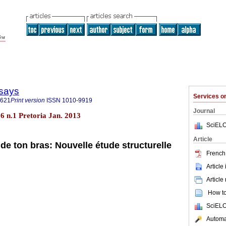
says
Services 
3621
Print version
ISSN
1010-9919
Journal
26 n.1 Pretoria Jan. 2013
SciELO
Article
 de ton bras: Nouvelle
é
tude structurelle
French 
Article
Article
How to 
SciELO
Automat