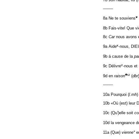
--------
♥
8a Ne te souviens
8b Fais-vite! Que v
8c
Car
nous avons été
κ
9a Aide
-nous, DIEU
9b á cause de la
pa
ν
9c Délivre
-nous et
♣ω
9d en
raison
(
dbr
--------
10a Pourquoi (
l.mh
)
10b «Où (est) leur
10c (Qu')elle soit
co
10d la vengeance 
11a (Que)
vienne*
e