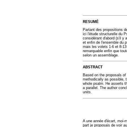
RESUMÉ
Partant des propositions d
ici l'étude structurelle du
considérant d'abord (s'il y 
et enfin de l'ensemble du
mais les volets 1-6 et 8-13
remarquable enfin que tout
selon un assemblage.
ABSTRACT
Based on the proposals of M
methodically as possible, th
whole psalm. He asserts tha
a parallel. The author con
units.
A une année d'écart, moi-mê
part je proposais de voir a