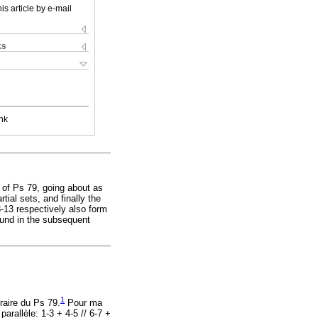
is article by e-mail
ks
nk
y of Ps 79, going about as
rtial sets, and finally the
8-13 respectively also form
ound in the subsequent
1
raire du Ps 79.
Pour ma
arallèle: 1-3 + 4-5 // 6-7 +