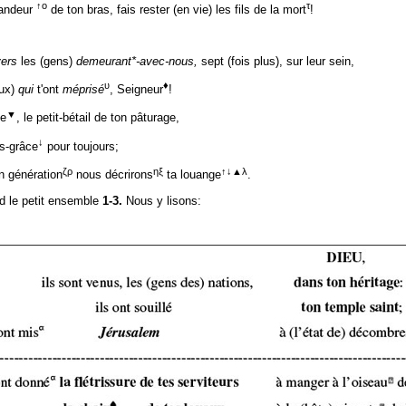
↑ο
τ
randeur
de ton bras, fais rester (en vie) les fils de la mort
!
vers
les (gens)
demeurant*-avec-nous,
sept (fois plus), sur leur sein,
υ
♦
eux)
qui
t'ont
méprisé
, Seigneur
!
▼
le
, le petit-bétail de ton pâturage,
↓
s-grâce
pour toujours
;
ζρ
ηξ
↑↓▲λ
n génération
nous décrirons
ta louange
.
rd le petit ensemble
1-3.
Nous y lisons: