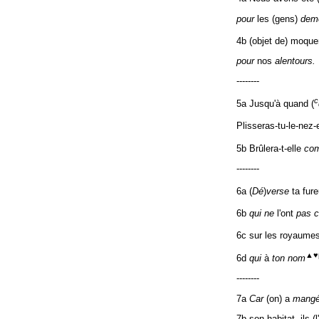
pour
les (gens)
deme
4b (objet de) moque
pour
nos
alentours.
--------
c
5a Jusqu'à quand (
Plisseras-tu-le-nez-
5b Brûlera-t-elle
co
--------
6a (
Dé
)
verse
ta fure
6b
qui ne
l'ont
pas 
6c sur les royaume
▲♥
6d
qui
à
ton nom
--------
7a
Car
(on) a
mang
7b son habitat, ils (