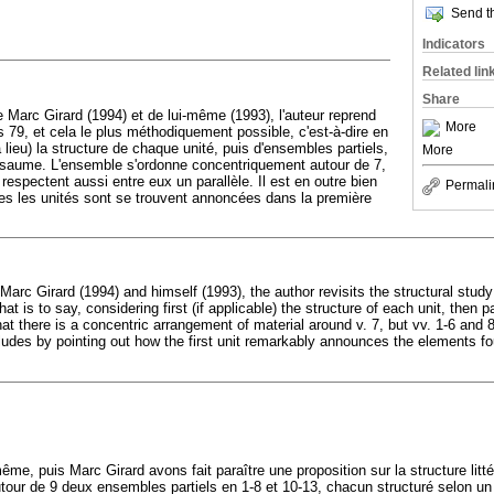
Send th
Indicators
Related lin
Share
e Marc Girard (1994) et de lui-même (1993), l'auteur reprend
More
 Ps 79, et cela le plus méthodiquement possible, c'est-à-dire en
a lieu) la structure de chaque unité, puis d'ensembles partiels,
More
 psaume. L'ensemble s'ordonne concentriquement autour de 7,
 respectent aussi entre eux un parallèle. Il est en outre bien
Permali
es les unités sont se trouvent annoncées dans la première
arc Girard (1994) and himself (1993), the author revisits the structural stud
at is to say, considering first (if applicable) the structure of each unit, then pa
t there is a concentric arrangement of material around v. 7, but vv. 1-6 and 
cludes by pointing out how the first unit remarkably announces the elements f
me, puis Marc Girard avons fait paraître une proposition sur la structure litté
utour de 9 deux ensembles partiels en 1-8 et 10-13, chacun structuré selon un p