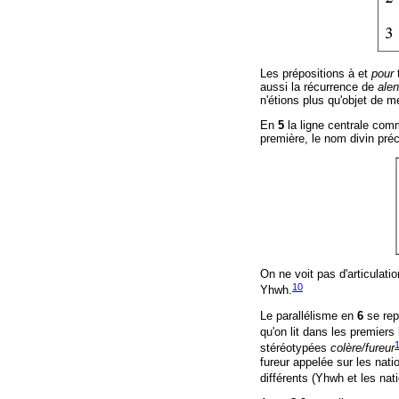
Les prépositions à et
pour
aussi la récurrence de
alen
n'étions plus qu'objet de 
En
5
la ligne centrale comm
première, le nom divin pré
On ne voit pas d'articulatio
10
Yhwh.
Le parallélisme en
6
se rep
qu'on lit dans les premiers
stéréotypées
colère/fureur
fureur appelée sur les nat
différents (Yhwh et les nat