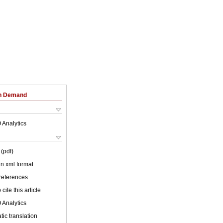
on Demand
 Analytics
(pdf)
 in xml format
 references
cite this article
 Analytics
ic translation