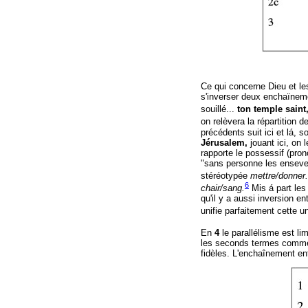
Ce qui concerne Dieu et le
s'inverser deux enchaïneme
souillé...
ton temple saint
on relèvera la répartition
précédents suit ici et lá, so
Jérusalem,
jouant ici, on 
rapporte le possessif (pro
"sans personne les enseveli
stéréotypée
mettre/donner.
6
chair/sang.
Mis á part le
qu'il y a aussi inversion en
unifie parfaitement cette un
En
4
le parallélisme est li
les seconds termes commen
fidèles. L'enchaînement ent