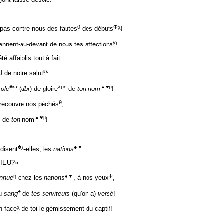
θ
Φχ
pas contre nous des fautes
des débuts
!
γ
iennent-au-devant de nous tes affections
!
 affaiblis tout à fait.
κν
 de notre salut
♣ω
λµο
▲♥µ
role
(
dbr
) de gloire
de
ton nom
!
θ
 recouvre nos péchés
,
▲♥µ
) de
ton
nom
!
♣χ
●▼
 disent
-elles, les
nations
:
 DIEU?»
η
●▼
Φ
nnue
chez les
nations
, à nos yeux
,
♠
du
sang
de
tes serviteurs
(qu'on a)
versé
!
χ
n face
de toi le gémissement du captif!