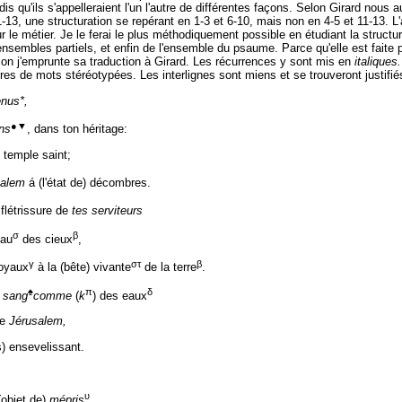
dis qu'ils s'appelleraient l'un l'autre de différentes façons. Selon Girard nous a
1-13, une structuration se repérant en 1-3 et 6-10, mais non en 4-5 et 11-13. L'
sur le métier. Je le ferai le plus méthodiquement possible en étudiant la struc
'ensembles partiels, et enfin de l'ensemble du psaume. Parce qu'elle est faite 
tation j'emprunte sa traduction à Girard. Les récurrences y sont mis en
italiques.
res de mots stéréotypées. Les interlignes sont miens et se trouveront justifiés
nus*,
●▼
ns
, dans ton héritage:
n temple saint;
salem
á (l'état de) décombres.
 flétrissure de
tes serviteurs
σ
β
eau
des cieux
,
γ
στ
β
loyaux
à la (bête) vivante
de la terre
.
♠
π
δ
r
sang
comme
(
k
) des eaux
e
Jérusalem,
s) ensevelissant.
υ
(objet de)
mépris