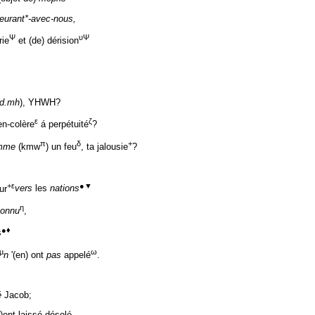
urant*-avec-nous,
Ψ
υΨ
rie
et (de) dérision
d.mh
), YHWH?
ε
ζ
en-colère
á perpétuité
?
π
δ
+
mme
(kmw
) un feu
, ta jalousie
?
+
ε
●▼
ur
vers
les
nations
η
connu
,
●♦
s
µ
ω
n
'(en) ont
pas
appelé
.
é
Jacob;
l')ont laissé-désolé.