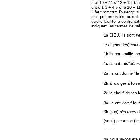
8 et 10 + 11 // 12 + 13, tan
entre 1-3 + 4-5 et 6-10 + 1
Il faut remettre l'ouvrage 
plus petites unités, puis d
qu'elle facilite la confron
indiquent les termes de pai
1a DIEU, ils sont
ve
les (gens des)
natio
1b ils ont souillé to
α
1c ils ont mis
Jéru
α
2a Ils ont donné
la
2b à
manger
à l'ois
♠
2c la chair
de tes 
3a Ils ont
versé
leu
3b (aux)
alentours
d
(sans) personne (le
--------
4a Nous avons été 