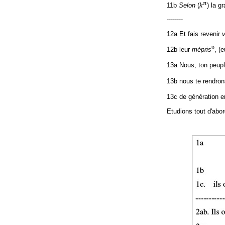
π
11b
Selon
(
k
) la g
--------
12a Et fais revenir
υ
12b leur
mépris
, (
13a Nous, ton peup
13b nous te rendron
13c de génération e
Etudions tout d'abo