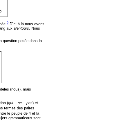
9
pée.
D'ici á lá nous avons
sang aux
alentours.
Nous
la question posée dans la
fidèles (nous), mais
ion (
qui... ne... pas
) et
les termes des paires
ntre le peuple de 4 et la
 sujets grammaticaux sont