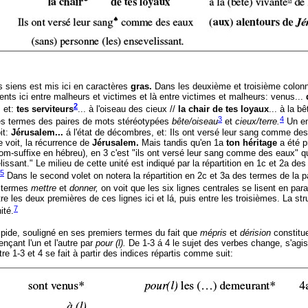
s siens est mis ici en caractères
gras.
Dans les deuxième et troisième colonn
nts ici entre malheurs et victimes et là entre victimes et malheurs: venus...
2
,
et:
tes serviteurs
... à l'oiseau des cieux //
la chair de tes loyaux
... à la b
3
4
 des termes des paires de mots stéréotypées
bête/oiseau
et
cieux/terre.
Un en
it:
Jérusalem...
á l'état de décombres, et: Ils ont versé leur sang comme de
le voit, la récurrence de
Jérusalem.
Mais tandis qu'en 1a
ton héritage
a été p
nom-suffixe en hébreu), en 3 c'est "ils ont versé leur sang comme des eaux" q
ssant." Le milieu de cette unité est indiqué par la répartition en 1c et 2a des
5
Dans le second volet on notera la répartition en 2c et 3a des termes de la p
s termes
mettre
et
donner,
on voit que les six lignes centrales se lisent en paral
tre les deux premières de ces lignes ici et lá, puis entre les troisièmes. La stru
7
ité.
mpide, souligné en ses premiers termes du fait que
mépris
et
dérision
constitue
çant l'un et l'autre par
pour (l).
De 1-3 á 4 le sujet des verbes change, s'agis
re 1-3 et 4 se fait à partir des indices répartis comme suit: