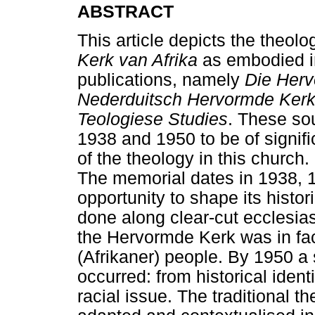
ABSTRACT
This article depicts the theolo
Kerk van Afrika
as embodied in 
publications, namely
Die Her
Nederduitsch Hervormde Kerk 
Teologiese Studies
. These so
1938 and 1950 to be of signifi
of the theology in this church
The memorial dates in 1938, 
opportunity to shape its histor
done along clear-cut ecclesias
the Hervormde Kerk was in fac
(Afrikaner) people. By 1950 a s
occurred: from historical ident
racial issue. The traditional 