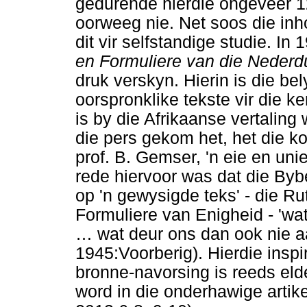
gedurende hierdie ongeveer 12 
oorweeg nie. Net soos die inh
dit vir selfstandige studie. In
en Formuliere van die Nederd
druk verskyn. Hierin is die bel
oorspronklike tekste vir die k
is by die Afrikaanse vertaling
die pers gekom het, het die k
prof. B. Gemser, 'n eie en uni
rede hiervoor was dat die Bybe
op 'n gewysigde teks' - die Ru
Formuliere van Enigheid - 'wa
…
wat deur ons dan ook nie a
1945:Voorberig). Hierdie insp
bronne-navorsing is reeds eld
word in die onderhawige artikel