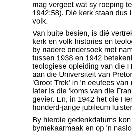
mag vergeet wat sy roeping tee
1942:58). Dié kerk staan dus 
volk.
Van buite besien, is dié vertr
kerk en volk histories en teol
by nadere ondersoek met nam
tussen 1938 en 1942 betekenis
teologiese opleiding van die 
aan die Universiteit van Preto
'Groot Trek' in 'n eeufees va
later is die 'koms van die Fr
gevier. En, in 1942 het die 
honderd-jarige jubileum luist
By hierdie gedenkdatums kon 
bymekaarmaak en op 'n nasion