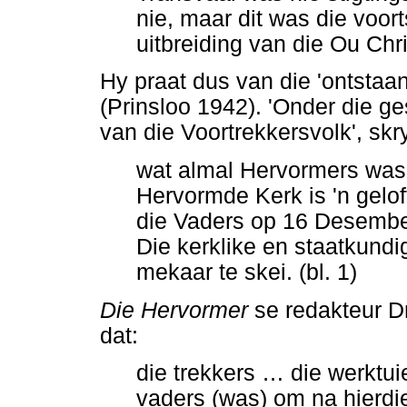
nie, maar dit was die voort
uitbreiding van die Ou Chri
Hy praat dus van die 'ontsta
(Prinsloo 1942). 'Onder die g
van die Voortrekkersvolk', skry
wat almal Hervormers was 
Hervormde Kerk is 'n gelo
die Vaders op 16 Desember 
Die kerklike en staatkundig
mekaar te skei. (bl. 1)
Die Hervormer
se redakteur D
dat:
die trekkers
…
die werktui
vaders (was) om na hierdie