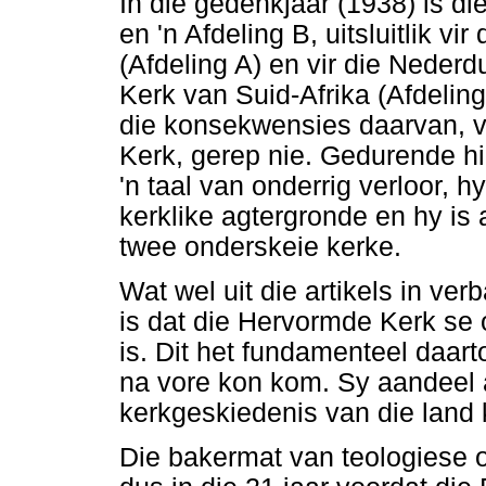
In die gedenkjaar (1938) is di
en 'n Afdeling B, uitsluitlik 
(Afdeling A) en vir die Neder
Kerk van Suid-Afrika (Afdelin
die konsekwensies daarvan, vi
Kerk, gerep nie. Gedurende hie
'n taal van onderrig verloor, 
kerklike agtergronde en hy is
twee onderskeie kerke.
Wat wel uit die artikels in ver
is dat die Hervormde Kerk se 
is. Dit het fundamenteel daart
na vore kon kom. Sy aandeel 
kerkgeskiedenis van die land 
Die bakermat van teologiese o