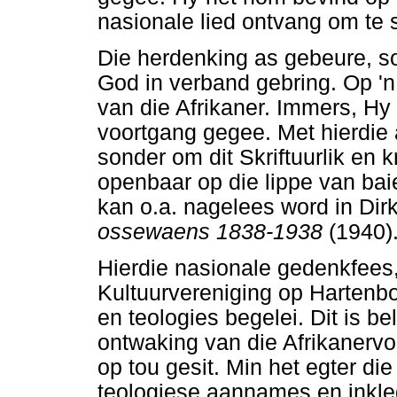
nasionale lied ontvang om te 
Die herdenking as gebeure, so
God in verband gebring. Op '
van die Afrikaner. Immers, Hy
voortgang gegee. Met hierdie
sonder om dit Skriftuurlik en 
openbaar op die lippe van bai
kan o.a. nagelees word in Dir
ossewaens 1838-1938
(1940)
Hierdie nasionale gedenkfees,
Kultuurvereniging op Hartenbos
en teologies begelei. Dit is b
ontwaking van die Afrikanerv
op tou gesit. Min het egter di
teologiese aannames en inkle