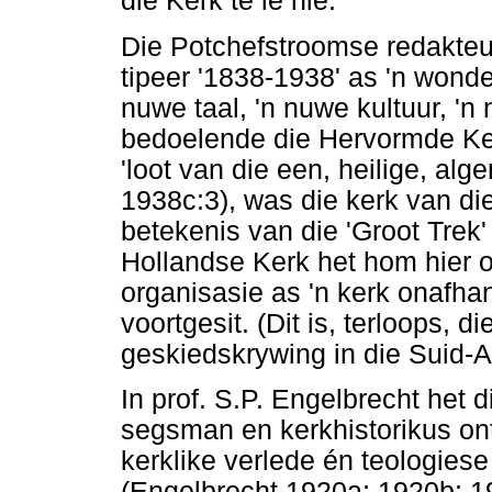
die Kerk te lê nie.
Die Potchefstroomse redakte
tipeer '1838-1938' as 'n wonder
nuwe taal, 'n nuwe kultuur, 'n
bedoelende die Hervormde Kerk
'loot van die een, heilige, alg
1938c:3), was die kerk van die
betekenis van die 'Groot Trek'
Hollandse Kerk het hom hier op
organisasie as 'n kerk onafhan
voortgesit. (Dit is, terloops, 
geskiedskrywing in die Suid-A
In prof. S.P. Engelbrecht het
segsman en kerkhistorikus ont
kerklike verlede én teologies
(Engelbrecht 1920a; 1920b; 1