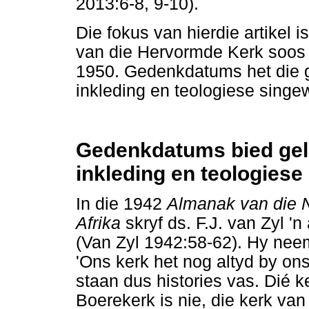
2013:6-8, 9-10).
Die fokus van hierdie artikel i
van die Hervormde Kerk soos 
1950. Gedenkdatums het die ge
inkleding en teologiese singe
Gedenkdatums bied gele
inkleding en teologiese
In die 1942
Almanak van die 
Afrika
skryf ds. F.J. van Zyl 'n 
(Van Zyl 1942:58-62). Hy neem
'Ons kerk het nog altyd by ons
staan dus histories vas. Dié k
Boerekerk is nie, die kerk van