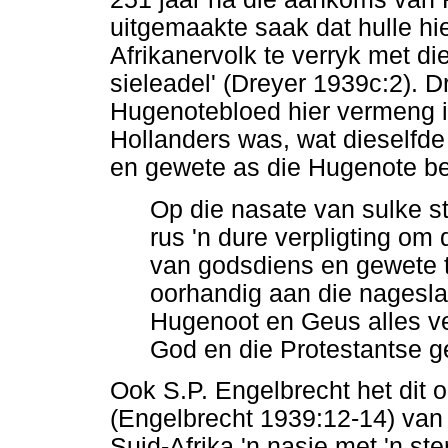
uitgemaakte saak dat hulle hi
Afrikanervolk te verryk met di
sieleadel' (Dreyer 1939c:2). 
Hugenotebloed hier vermeng i
Hollanders was, wat dieselfde
en gewete as die Hugenote be
Op die nasate van sulke 
rus 'n dure verpligting om
van godsdiens en gewete 
oorhandig aan die nagesl
Hugenoot en Geus alles ve
God en die Protestantse gel
Ook S.P. Engelbrecht het dit o
(Engelbrecht 1939:12-14) van
Suid-Afrika 'n nasie met 'n ste