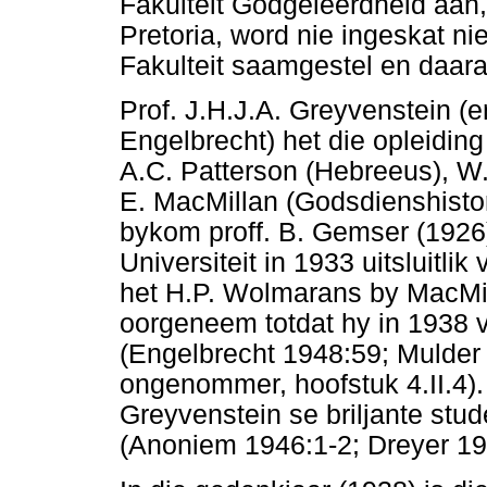
Fakulteit Godgeleerdheid aan, 
Pretoria, word nie ingeskat nie.
Fakulteit saamgestel en daara
Prof. J.H.J.A. Greyvenstein (e
Engelbrecht) het die opleiding
A.C. Patterson (Hebreeus), 
E. MacMillan (Godsdienshisto
bykom proff. B. Gemser (1926
Universiteit in 1933 uitsluitlik
het H.P. Wolmarans by MacMil
oorgeneem totdat hy in 1938 v
(Engelbrecht 1948:59; Mulder
ongenommer, hoofstuk 4.II.4).
Greyvenstein se briljante stu
(Anoniem 1946:1-2; Dreyer 19