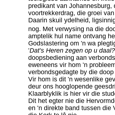
predikant van Johannesburg, ds
voortrekkerdrag, die groei va
Daarin skuil ydelheid, ligsinn
nog. Met verwysing na die d
amptelik hul name ontvang het,
Godslastering om 'n wa plegtig
'
Dat's Heren zegen op u daal?
doopsbediening aan verbondsk
eweneens vir hom 'n probleem
verbondsgedagte by die doop ni
Vir hom is dit 'n wesenlike gev
deur ons hooglopende geesdrif
Klaarblyklik is hier vir die stu
Dit het egter nie die Hervorm
en 'n direkte band tussen die 