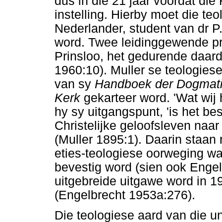
dus in die 21 jaar voordat die 
instelling. Hierby moet die te
Nederlander, student van dr P.
word. Twee leidinggewende pre
Prinsloo, het gedurende daard
1960:10). Muller se teologiese
van sy
Handboek der Dogmati
Kerk
gekarteer word. 'Wat wij 
hy sy uitgangspunt, 'is het bes
Christelijke geloofsleven naa
(Muller 1895:1). Daarin staan
eties-teologiese oorweging wa
bevestig word (sien ook Enge
uitgebreide uitgawe word in 1
(Engelbrecht 1953a:276).
Die teologiese aard van die un