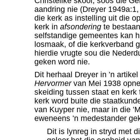
Christelike skool, soos die G
aandring nie (Dreyer 1949a:1, 
die kerk as instelling uit die
kerk in
afsondering
te bestaan
selfstandige gemeentes kan h
losmaak, of die kerkverband g
hierdie vrugte sou die Nederd
geken word nie.
Dit herhaal Dreyer in 'n artikel
Hervormer
van Mei 1938 opnee
skeiding tussen staat en kerk
kerk word buite die staatkunde
van Kuyper nie, maar in die '
eweneens 'n medestander gek
Dit is lynreg in stryd met