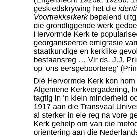
geskiedskrywing het die
identi
Voortrekkerkerk
bepalend uitg
die grondliggende werk gedoe
Hervormde Kerk te populariseer
georganiseerde emigrasie van 
staatkundige en kerklike gev
bestaansreg
…
Vir ds. J.J. P
op 'ons eersgeboortereg' (Pri
Dié Hervormde Kerk kon hom in
Algemene Kerkvergadering, het
tagtig in 'n klein minderheid o
1917 aan die Transvaal Univer
al sterker in eie reg na vore 
Kerk gehelp om van die metod
oriëntering aan die Nederland