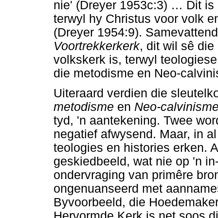
nie' (Dreyer 1953c:3)
…
Dit is
terwyl hy Christus voor volk en
(Dreyer 1954:9). Samevattend
Voortrekkerkerk
, dit wil sê d
volkskerk is, terwyl teologiese 
die metodisme en Neo-calvinis
Uiteraard verdien die sleutel
metodisme
en
Neo-calvinism
tyd, 'n aantekening. Twee wor
negatief afwysend. Maar, in a
teologies en histories erken. A
geskiedbeeld, wat nie op 'n in-
ondervraging van primêre bro
ongenuanseerd met aannames
Byvoorbeeld, die Hoedemaker-r
Hervormde Kerk is net soos di