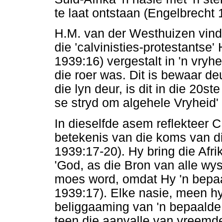
te laat ontstaan (Engelbrecht 
H.M. van der Westhuizen vind d
die 'calvinisties-protestants
1939:16) vergestalt in 'n vry
die roer was. Dit is bewaar de
die lyn deur, is dit in die 20s
se stryd om algehele Vryheid'
In dieselfde asem reflekteer C
betekenis van die koms van d
1939:17-20). Hy bring die Afr
'God, as die Bron van alle wy
moes word, omdat Hy 'n bepaa
1939:17). Elke nasie, meen hy,
beliggaaming van 'n bepaald
teen die aanvalle van vreemd