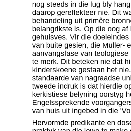
nog steeds in die lug bly hang
daarop gereflekteer nie. Dit wa
behandeling uit primêre bronn
belangrikste is. Op die oog af 
gehuisves. Vir die doeleindes 
van buite gesien, die Muller- e
aanvangsfase van teologiese 
te merk. Dit beteken nie dat hi
kinderskoene gestaan het nie.
standaarde van nagraadse univ
tweede indruk is dat hierdie o
kerkistiese belyning oorstyg h
Engelssprekende voorganger
van huis uit ingebed in die 'Vo
Hervormde predikante en dosent
praktyk van die lewe te make 