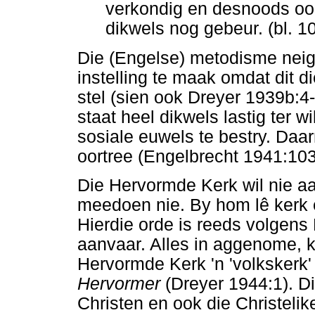
verkondig en desnoods ook
dikwels nog gebeur. (bl. 1
Die (Engelse) metodisme neig,
instelling te maak omdat dit 
stel (sien ook Dreyer 1939b:4
staat heel dikwels lastig ter
sosiale euwels te bestry. Daar
oortree (Engelbrecht 1941:103
Die Hervormde Kerk wil nie aa
meedoen nie. By hom lê kerk e
Hierdie orde is reeds volgens
aanvaar. Alles in aggenome, k
Hervormde Kerk 'n 'volkskerk'
Hervormer
(Dreyer 1944:1). Di
Christen en ook die Christelik