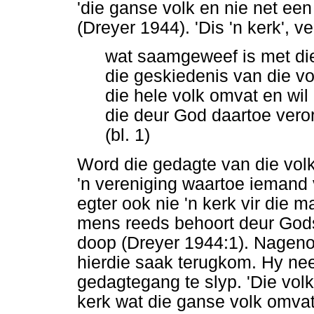
'die ganse volk en nie net ee
(Dreyer 1944). 'Dis 'n kerk', v
wat saamgeweef is met die 
die geskiedenis van die vo
die hele volk omvat en wil 
die deur God daartoe veror
(bl. 1)
Word die gedagte van die volk
'n vereniging waartoe iemand v
egter ook nie 'n kerk vir die m
mens reeds behoort deur Gods
doop (Dreyer 1944:1). Nagenoe
hierdie saak terugkom. Hy n
gedagtegang te slyp. 'Die volk
kerk wat die ganse volk omvat