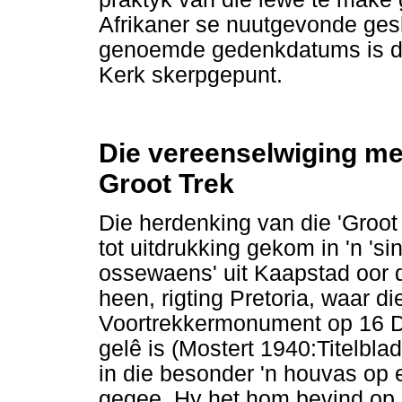
Afrikaner se nuutgevonde gesk
genoemde gedenkdatums is 
Kerk skerpgepunt.
Die vereenselwiging met
Groot Trek
Die herdenking van die 'Groot
tot uitdrukking gekom in 'n '
ossewaens' uit Kaapstad oor d
heen, rigting Pretoria, waar 
Voortrekkermonument op 16 De
gelê is (Mostert 1940:Titelblad
in die besonder 'n houvas op 
gegee. Hy het hom bevind op d