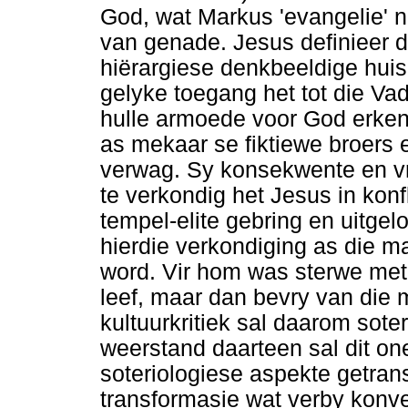
God, wat Markus 'evangelie' 
van genade. Jesus definieer di
hiërargiese denkbeeldige huis
gelyke toegang het tot die Vad
hulle armoede voor God erken
as mekaar se fiktiewe broers 
verwag. Sy konsekwente en vr
te verkondig het Jesus in konf
tempel-elite gebring en uitgel
hierdie verkondiging as die 
word. Vir hom was sterwe met
leef, maar dan bevry van die 
kultuurkritiek sal daarom sot
weerstand daarteen sal dit one
soteriologiese aspekte getrans
transformasie wat verby konv