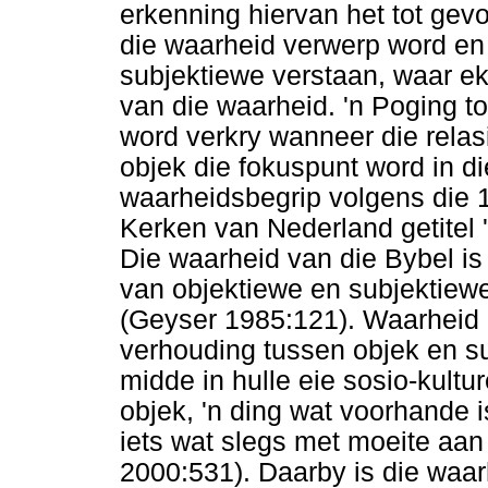
erkenning hiervan het tot gev
die waarheid verwerp word en 
subjektiewe verstaan, waar e
van die waarheid. 'n Poging to
word verkry wanneer die relas
objek die fokuspunt word in 
waarheidsbegrip volgens die 
Kerken van Nederland getitel
Die waarheid van die Bybel is 
van objektiewe en subjektiewe
(Geyser 1985:121). Waarheid i
verhouding tussen objek en s
midde in hulle eie sosio-kultu
objek, 'n ding wat voorhande i
iets wat slegs met moeite aan
2000:531). Daarby is die waar