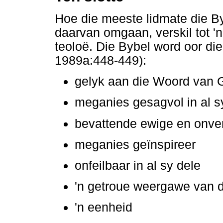
Hoe die meeste lidmate die B
daarvan omgaan, verskil tot '
teoloë. Die Bybel word oor di
1989a:448-449):
gelyk aan die Woord van 
meganies gesagvol in al s
bevattende ewige en onve
meganies geïnspireer
onfeilbaar in al sy dele
'n getroue weergawe van d
'n eenheid