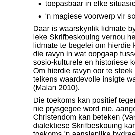
toepasbaar in elke situasi
'n magiese voorwerp vir 
Daar is waarskynlik lidmate by
leke Skrifbeskouing vernou he
lidmate te begelei om hierdie k
die ravyn in wat oopgaap tus
sosio-kulturele en historiese 
Om hierdie ravyn oor te steek
telkens waardevolle insigte wat
(Malan 2010).
Die toekoms kan positief tege
nie prysgegee word nie, aange
Christendom kan beteken (Van
dialektiese Skrifbeskouing ka
toekoms 'n aansienlike bydrae