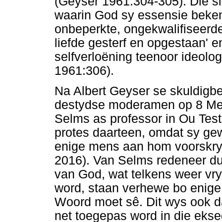
(Geyser 1961:304-305). Die 
waarin God sy essensie beke
onbeperkte, ongekwalifiseerde
liefde gesterf en opgestaan' 
selfverloëning teenoor ideolo
1961:306).
Na Albert Geyser se skuldigbe
destydse moderamen op 8 Mei
Selms as professor in Ou Testa
protes daarteen, omdat sy gew
enige mens aan hom voorskry
2016). Van Selms redeneer d
van God, wat telkens weer v
word, staan verhewe bo enige 
Woord moet sê. Dit wys ook d
net toegepas word in die ekse