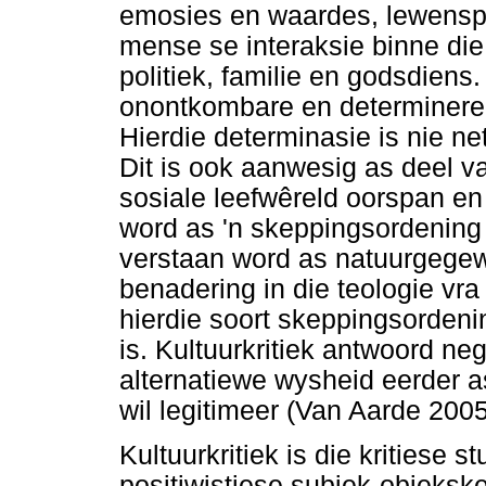
emosies en waardes, lewenspat
mense se interaksie binne die
politiek, familie en godsdiens.
onontkombare en determineren
Hierdie determinasie is nie ne
Dit is ook aanwesig as deel v
sosiale leefwêreld oorspan en 
word as 'n skeppingsordening
verstaan word as natuurgegewe
benadering in die teologie vra 
hierdie soort skeppingsordeni
is. Kultuurkritiek antwoord ne
alternatiewe wysheid eerder a
wil legitimeer (Van Aarde 200
Kultuurkritiek is die kritiese s
positiwistiese subjek-objeksk