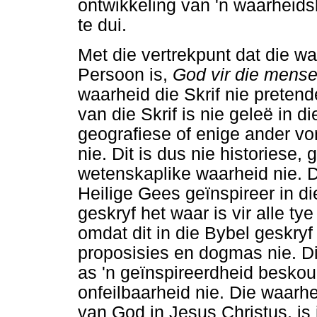
ontwikkeling van 'n waarheids
te dui.
Met die vertrekpunt dat die wa
Persoon is,
God vir die mens
waarheid die Skrif nie preten
van die Skrif is nie geleë in d
geografiese of enige ander v
nie. Dit is dus nie historiese, 
wetenskaplike waarheid nie. D
Heilige Gees geïnspireer in di
geskryf het waar is vir alle tye
omdat dit in die Bybel geskryf
proposisies en dogmas nie. Di
as 'n geïnspireerdheid besko
onfeilbaarheid nie. Die waarh
van God in Jesus Christus, is