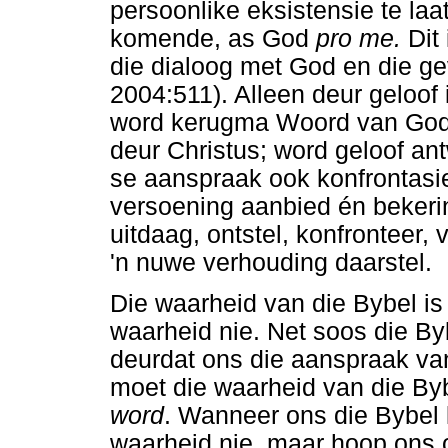
persoonlike eksistensie te laa
komende, as God
pro me.
Dit 
die dialoog met God en die g
2004:511). Alleen deur geloof
word kerugma Woord van God 
deur Christus; word geloof an
se aanspraak ook konfrontasie
versoening aanbied én bekerin
uitdaag, ontstel, konfronteer
'n nuwe verhouding daarstel.
Die waarheid van die Bybel is
waarheid nie. Net soos die B
deurdat ons die aanspraak va
moet die waarheid van die By
word
. Wanneer ons die Bybel 
waarheid nie, maar hoop ons 