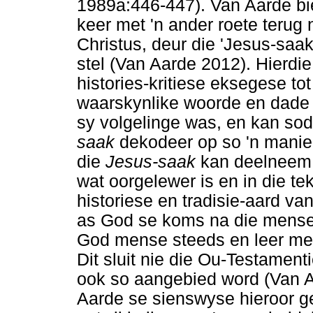
1989a:446-447). Van Aarde bi
keer met 'n ander roete terug 
Christus, deur die 'Jesus-saa
stel (Van Aarde 2012). Hierdi
histories-kritiese eksegese to
waarskynlike woorde en dade 
sy volgelinge was, en kan so
saak
dekodeer op so 'n manie
die
Jesus-saak
kan deelneem (
wat oorgelewer is en in die te
historiese en tradisie-aard v
as God se koms na die mense.
God mense steeds en leer m
Dit sluit nie die Ou-Testament
ook so aangebied word (Van 
Aarde se sienswyse hieroor ge