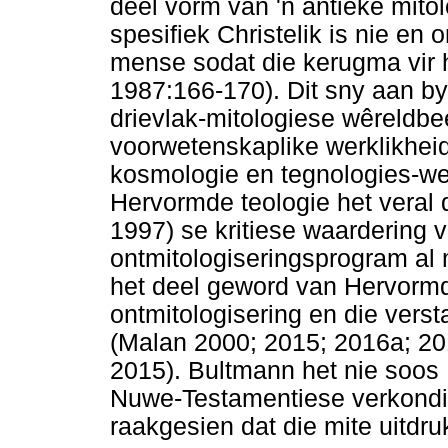
deel vorm van 'n antieke mito
spesifiek Christelik is nie en
mense sodat die kerugma vir h
1987:166-170). Dit sny aan by
drievlak-mitologiese wêreldb
voorwetenskaplike werklikheid
kosmologie en tegnologies-we
Hervormde teologie het veral 
1997) se kritiese waardering
ontmitologiseringsprogram al
het deel geword van Hervormde
ontmitologisering en die vers
(Malan 2000; 2015; 2016a; 2
2015). Bultmann het nie soos D
Nuwe-Testamentiese verkondig
raakgesien dat die mite uitdru