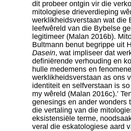
dit probeer ontgin vir die ver
mitologiese drieverdieping wêr
werklikheidsverstaan wat die 
leefwêreld van die Bybelse 
legitimeer (Malan 2016b). Mit
Bultmann benut begrippe uit H
Dasein
, wat impliseer dat wer
definiërende verhouding en ko
hulle medemens en fenomene i
werklikheidsverstaan as ons v
identiteit en selfverstaan is 
my wêreld (Malan 2016c).' Te
genesings en ander wonders te
die vertaling van die mitologi
eksistensiële terme, noodsaak
veral die eskatologiese aard