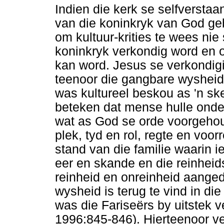
Indien die kerk se selfversta
van die koninkryk van God geb
om kultuur-krities te wees ni
koninkryk verkondig word en 
kan word. Jesus se verkondig
teenoor die gangbare wysheid
was kultureel beskou as 'n s
beteken dat mense hulle onde
wat as God se orde voorgehou 
plek, tyd en rol, regte en voo
stand van die familie waarin 
eer en skande en die reinheid
reinheid en onreinheid aanged
wysheid is terug te vind in di
was die Fariseërs by uitstek 
1996:845-846). Hierteenoor v