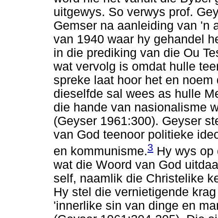
uitgewys. So verwys prof. Geys
Gemser na aanleiding van 'n 
van 1940 waar hy gehandel he
in die prediking van die Ou T
wat vervolg is omdat hulle te
spreke laat hoor het en noem 
dieselfde sal wees as hulle Me
die hande van nasionalisme wat
(Geyser 1961:300). Geyser st
van God teenoor politieke id
3
en kommunisme.
Hy wys op d
wat die Woord van God uitdaa
self, naamlik die Christelike k
Hy stel die vernietigende kra
'innerlike sin van dinge en ma