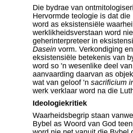
Die bydrae van ontmitologiseri
Hervormde teologie is dat die
word as eksistensiële waarhei
werklikheidsverstaan word ni
geherinterpreteer in eksistens
Dasein
vorm. Verkondiging en
eksistensiële betekenis van b
word so 'n wesenlike deel va
aanvaarding daarvan as objek
wat van geloof 'n
sacrificium i
werk verklaar word na die Lut
Ideologiekritiek
Waarheidsbegrip staan vanwe
Bybel as Woord van God teeno
word nie net vanuit die Bybel