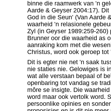
binne die raamwerk van 'n ge
Aarde & Geyser 2004:17). Dit
God in die Seun' (Van Aarde &
waarheid 'n relasionele gebeu
Zyl (in Geyser 1989:259-260)
Brunner oor die waarheid as 
aanraking kom met die wesenl
Christus, word ook geroep tot
Dit is egter nie net 'n saak t
nie staties nie. Gelowiges is i
wat alle verstaan bepaal of be
openbaring tot vandag se tradi
môre se insigte. Die waarhei
word maar ook vertolk word. S
persoonlike opinies en sonder 
proposisies en is dit nie meer