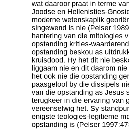
wat daaroor praat in terme v
Joodse en Hellenisties-Gnosie
moderne wetenskaplik georië
singewend is nie (Pelser 1989
hantering van die mitologies
opstanding krities-waarderen
opstanding beskou as uitdruk
kruisdood. Hy het dit nie bes
liggaam nie en dit daarom nie
het ook nie die opstanding ger
paasgeloof by die dissipels n
van die opstanding as Jesus 
terugkeer in die ervaring va
vereenselwig het. Sy standpun
enigste teologies-legitieme m
opstanding is (Pelser 1997:47