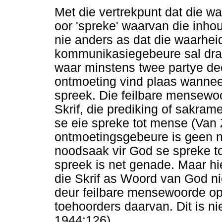
Met die vertrekpunt dat die wa
oor 'spreke' waarvan die inho
nie anders as dat die waarhei
kommunikasiegebeure sal dra n
waar minstens twee partye de
ontmoeting vind plaas wannee
spreek. Die feilbare mensewoo
Skrif, die prediking of sakram
se eie spreke tot mense (Van 
ontmoetingsgebeure is geen n
noodsaak vir God se spreke t
spreek is net genade. Maar hi
die Skrif as Woord van God n
deur feilbare mensewoorde 
toehoorders daarvan. Dit is n
1944:126).