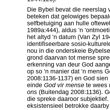
Die Bybel bevat die neerslag 
beteken dat gelowiges bepaal
selfbetuiging aan hulle oftew
1989a:444), aldus 'n 'ontmoe
het altyd 'n datum (Van Zyl 1
identifiseerbare sosio-kulturel
nou in die onderskeie Bybels
grond daarvan tot mense spree
erkenning van deur God aange
op so 'n manier dat 'n mens G
2008:1136-1137) en God sien
einde
God vir mense
te wees 
ons
(Buitendag 2008:1136). Ge
die spreke daaroor subjektief
eksistensieel betrokke daarby