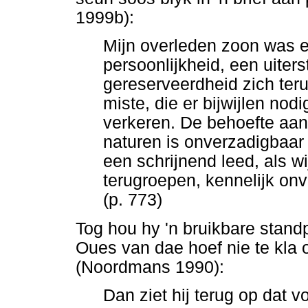
1999b):
Mijn overleden zoon was 
persoonlijkheid, een uiters
gereserveerdheid zich teru
miste, die er bijwijlen nod
verkeren. De behoefte aan 
naturen is onverzadigbaar 
een schrijnend leed, als w
terugroepen, kennelijk on
(p. 773)
Tog hou hy 'n bruikbare stand
Oues van dae hoef nie te kla 
(Noordmans 1990):
Dan ziet hij terug op dat v