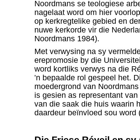
Noordmans se teologiese arbe
nagelaat word om hier voorlo
op kerkregtelike gebied en de
nuwe kerkorde vir die Nederl
Noordmans 1984).
Met verwysing na sy vermelde
erepromosie by die Universite
word kortliks verwys na die R
'n bepaalde rol gespeel het. D
moedergrond van Noordmans 
is gesien as representant van d
van die saak die huis waarin 
daardeur beïnvloed sou word
Die Friese Réveil en sy