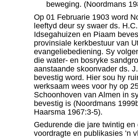
beweging. (Noordmans 198
Op 01 Februarie 1903 word No
leeftyd deur sy swaer ds. H.C
Idsegahuizen en Piaam bevest
provinsiale kerkbestuur van Utr
evangeliebediening. Sy volg
die water- en bosryke sandgro
aanstaande skoonvader ds. J.
bevestig word. Hier sou hy rui
werksaam wees voor hy op 25 
Schoonhoven van Almen in sy
bevestig is (Noordmans 1999b:
Haarsma 1967:3-5).
Gedurende die jare twintig en
voordragte en publikasies 'n 