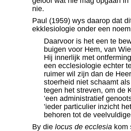
geloof wat nie mag opgaan in 
nie.
Paul (1959) wys daarop dat d
ekklesiologie onder een noemer
Daarvoor is het een te bew
buigen voor Hem, van Wien
Hij innerlijk met ontfermi
een ecclesiologie echter t
ruimer wil zijn dan de Hee
stoerheid niet schaamt als
tegen het streven, om de K
'een administratief genoot
'ieder particulier inzicht h
behoren tot de veelvuldige 
By die
locus de ecclesia
kom s