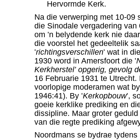
Hervormde Kerk.
Na die verwerping met 10-09
die Sinodale vergadering van 
om 'n belydende kerk nie daarm
die voorstel het gedeeltelik 
'
richtingsverschillen
' wat in d
1930 word in Amersfoort die '
Kerkherstel' opgerig, gevolg 
16 Februarie 1931 te Utrecht
voorlopige moderamen wat by d
1946:41). By '
Kerkopbouw
', 
goeie kerklike prediking en d
dissipline. Maar groter geduld
van die regte prediking afgew
Noordmans se bydrae tydens 