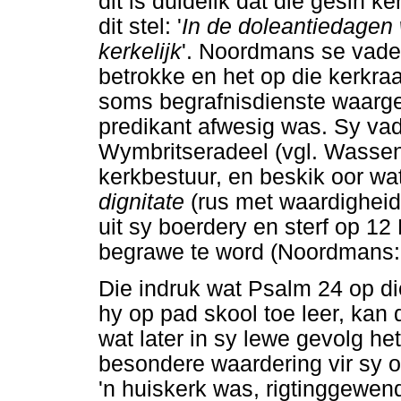
dit is duidelik dat die gesin 
dit stel: '
In de doleantiedagen 
kerkelijk
'. Noordmans se vade
betrokke en het op die kerkraa
soms begrafnisdienste waarge
predikant afwesig was. Sy va
Wymbritseradeel (vgl. Wassena
kerkbestuur, en beskik oor 
dignitate
(rus met waardigheid
uit sy boerdery en sterf op 
begrawe te word (Noordmans:
Die indruk wat Psalm 24 op d
hy op pad skool toe leer, kan
wat later in sy lewe gevolg h
besondere waardering vir sy 
'n huiskerk was, rigtinggewend