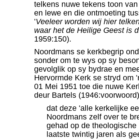
telkens nuwe tekens toon van 
en lewe en die ontmoeting tu
'
Veeleer worden wij hier telke
waar het de Heilige Geest is di
1959:150).
Noordmans se kerkbegrip onde
sonder om te wys op sy besond
gevolglik op sy bydrae en me
Hervormde Kerk se stryd om '
01 Mei 1951 toe die nuwe Ker
deur Bartels (1946:voorwoord)
dat deze 'alle kerkelijke 
Noordmans zelf over te bre
gehad op de theologische 
laatste twintig jaren als 