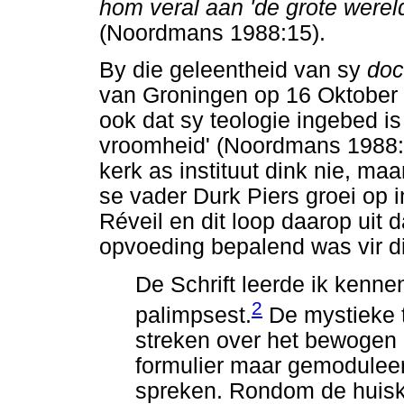
hom veral aan 'de grote wereldl
(Noordmans 1988:15).
By die geleentheid van sy
doc
van Groningen op 16 Oktober 
ook dat sy teologie ingebed i
vroomheid' (Noordmans 1988:1
kerk as instituut dink nie, m
se vader Durk Piers groei op i
Réveil en dit loop daarop uit
opvoeding bepalend was vir di
De Schrift leerde ik kenn
2
palimpsest.
De mystieke 
streken over het bewogen
formulier maar gemoduleerd
spreken. Rondom de huiske