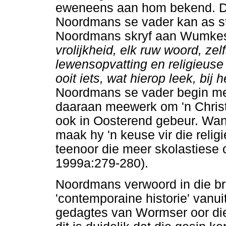
eweneens aan hom bekend. Di
Noordmans se vader kan as str
Noordmans skryf aan Wumkes e
vrolijkheid, elk ruw woord, zel
lewensopvatting en religieuse t
ooit iets, wat hierop leek, bi
Noordmans se vader begin met
daaraan meewerk om 'n Christel
ook in Oosterend gebeur. Wan
maak hy 'n keuse vir die rel
teenoor die meer skolastiese
1999a:279-280).
Noordmans verwoord in die br
'contemporaine historie' vanui
gedagtes van Wormser oor di