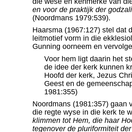
die wese en kenmerke van die
en voor de praktijk der godza
(Noordmans 1979:539).
Haarsma (1967:127) stel dat d
leitmotief vorm in die ekkles
Gunning oorneem en vervolgen
Voor hem ligt daarin het s
de idee der kerk kunnen kr
Hoofd der kerk, Jezus Chr
Geest en de gemeenschap 
1981:355)
Noordmans (1981:357) gaan v
die regte wyse in die kerk te
klimmen tot Hem, die haar Hoo
tegenover de pluriformiteit der