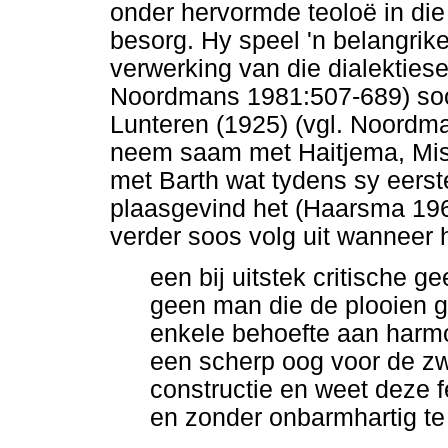
onder hervormde teoloë in di
besorg. Hy speel 'n belangrike 
verwerking van die dialektiese
Noordmans 1981:507-689) soos
Lunteren (1925) (vgl. Noordm
neem saam met Haitjema, Misk
met Barth wat tydens sy eers
plaasgevind het (Haarsma 19
verder soos volg uit wanneer 
een bij uitstek critische ge
geen man die de plooien gr
enkele behoefte aan harmon
een scherp oog voor de zw
constructie en weet deze fe
en zonder onbarmhartig te z