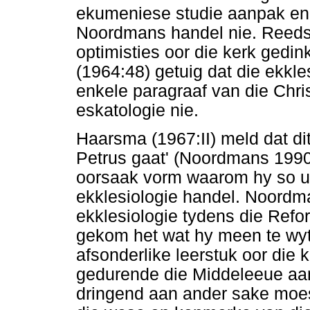
ekumeniese studie aanpak en v
Noordmans handel nie. Reeds 
optimisties oor die kerk gedi
(1964:48) getuig dat die ekkle
enkele paragraaf van die Chris
eskatologie nie.
Haarsma (1967:II) meld dat d
Petrus gaat' (Noordmans 1990
oorsaak vorm waarom hy so u
ekklesiologie handel. Noordm
ekklesiologie tydens die Refo
gekom het wat hy meen te wyte
afsonderlike leerstuk oor die 
gedurende die Middeleeue aa
dringend aan ander sake moes