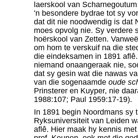
laerskool van Scharnegoutum 
'n besondere bydrae tot sy vo
dat dit nie noodwendig is dat
moes opvolg nie. Sy verdere s
hoërskool van Zetten. Vanweë
om hom te verskuif na die st
die eindeksamen in 1891 aflê.
niemand onaangeraak nie, soo
dat sy gesin wat die nawas van
van die sogenaamde
oude sch
Prinsterer en Kuyper, nie da
1988:107; Paul 1959:17-19).
In 1891 begin Noordmans sy t
Ryksuniversiteit van Leiden 
aflê. Hier maak hy kennis me
prof. Keunen, ook met die gods