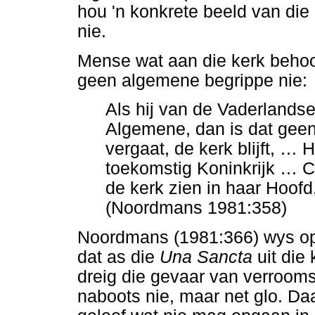
hou 'n konkrete beeld van die 
nie.
Mense wat aan die kerk behoo
geen algemene begrippe nie:
Als hij van de Vaderlandse
Algemene, dan is dat geen
vergaat, de kerk blijft,
…
Hi
toekomstig Koninkrijk
…
Ch
de kerk zien in haar Hoofd
(Noordmans 1981:358)
Noordmans (1981:366) wys op 
dat as die
Una Sancta
uit die 
dreig die gevaar van verrooms
naboots nie, maar net glo. Da