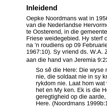
Inleidend
Oepke Noordmans wat in 1956 
van die Nederlandse Hervormd
te Oosterend, in die gemeent
Friese weidegebied. Hy sterf
na 'n roudiens op 09 Februari
1967:10). Sy vriend ds. W.A.
aan die hand van Jeremia 9:2
So sê die Here: Die wyse 
nie, die soldaat nie in sy k
rykdom nie. Laat hom wat w
het en My ken. Ek is die H
geregtigheid op die aarde, 
Here. (Noordmans 1999b:1