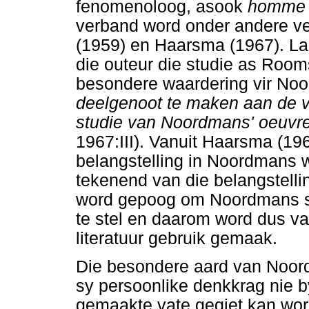
fenomenoloog, asook
homme d
verband word onder andere ve
(1959) en Haarsma (1967). L
die outeur die studie as Roo
besondere waardering vir Noo
deelgenoot te maken aan de vr
studie van Noordmans' oeuvre 
1967:III). Vanuit Haarsma (196
belangstelling in Noordmans w
tekenend van die belangstelli
word gepoog om Noordmans so 
te stel en daarom word dus va
literatuur gebruik gemaak.
Die besondere aard van Noord
sy persoonlike denkkrag nie b
gemaakte vate gegiet kan word