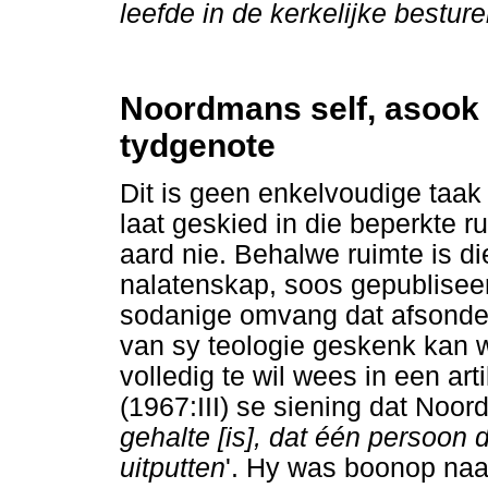
leefde in de kerkelijke bestur
Noordmans self, asook
tydgenote
Dit is geen enkelvoudige taa
laat geskied in die beperkte 
aard nie. Behalwe ruimte is 
nalatenskap, soos gepublisee
sodanige omvang dat afsonder
van sy teologie geskenk kan 
volledig te wil wees in een art
(1967:III) se siening dat Noo
gehalte [is], dat één persoon d
uitputten
'. Hy was boonop naas