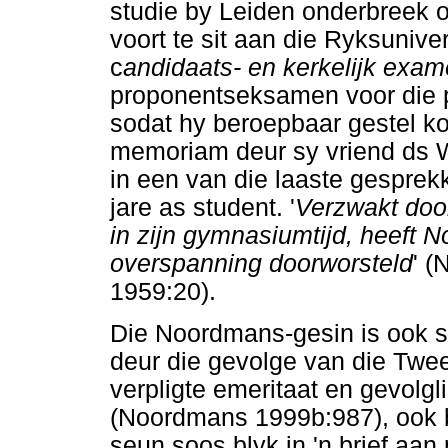
studie by Leiden onderbreek o
voort te sit aan die Ryksunive
c
andidaats- en kerkelijk exa
proponentseksamen voor die p
sodat hy beroepbaar gestel k
memoriam deur sy vriend ds 
in een van die laaste gespre
jare as student. '
Verzwakt door
in zijn gymnasiumtijd, heeft N
overspanning doorworsteld
' 
1959:20).
Die Noordmans-gesin is ook s
deur die gevolge van die Twe
verpligte emeritaat en gevolg
(Noordmans 1999b:987), ook b
seun soos blyk in 'n brief aan