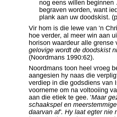
nog eens willen beginnen
begraven worden, want iede
plank aan uw doodskist. (p
Vir hom is die lewe van 'n Ch
hoe verder, al meer win aan ui
horison waardeur alle grense v
gelovige wordt de doodskist 
(Noordmans 1990:62).
Noordmans toon heel vroeg be
aangesien hy naas die verplig
verdiep in die godsdiens van
voorneme om na voltooiing van
aan die etiek te gee. '
Maar gez
schaakspel en meerstemmige 
daarvan af'. Hy laat egter nie