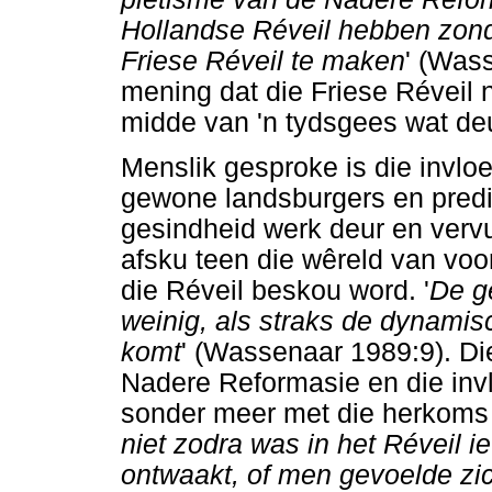
Hollandse Réveil hebben zon
Friese Réveil te maken
' (Was
mening dat die Friese Réveil 
midde van 'n tydsgees wat deu
Menslik gesproke is die invlo
gewone landsburgers en pred
gesindheid werk deur en vervu
afsku teen die wêreld van voo
die Réveil beskou word. '
De g
weinig, als straks de dynami
komt
' (Wassenaar 1989:9). Die
Nadere Reformasie en die inv
sonder meer met die herkoms v
niet zodra was in het Réveil 
ontwaakt, of men gevoelde zic