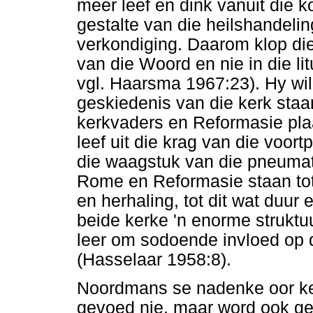
meer leef en dink vanuit die
gestalte van die heilshandeli
verkondiging. Daarom klop die
van die Woord en nie in die li
vgl. Haarsma 1967:23). Hy wil 
geskiedenis van die kerk sta
kerkvaders en Reformasie pl
leef uit die krag van die voort
die waagstuk van die pneumati
Rome en Reformasie staan tot 
en herhaling, tot dit wat duur 
beide kerke 'n enorme struktu
leer om sodoende invloed op di
(Hasselaar 1958:8).
Noordmans se nadenke oor ker
gevoed nie, maar word ook ge