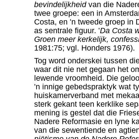
bevindelijkheid
van die Nadere
twee groepe: een in Amsterdam
Costa, en 'n tweede groep in
as sentrale figuur. '
Da Costa wa
Groen meer kerkelijk, confessi
1981:75; vgl. Honders 1976).
Tog word onderskei tussen die
waar dit nie net gegaan het om
lewende vroomheid. Die geloo
'n innige gebedspraktyk wat 
huiskamerverband met mekaar
sterk gekant teen kerklike se
mening is gestel dat die Frie
Nadere Reformasie en lyne kan
van die sewentiende en agtien
piëtisme van de Nadere Refor