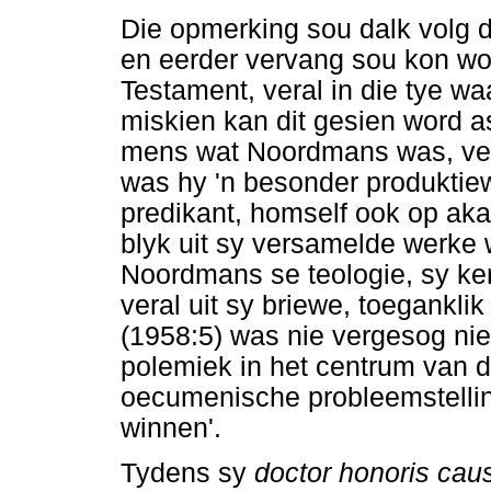
Die opmerking sou dalk volg 
en eerder vervang sou kon wor
Testament, veral in die tye w
miskien kan dit gesien word a
mens wat Noordmans was, ver
was hy 'n besonder produktiew
predikant, homself ook op ak
blyk uit sy versamelde werke 
Noordmans se teologie, sy ke
veral uit sy briewe, toegankli
(1958:5) was nie vergesog ni
polemiek in het centrum van 
oecumenische probleemstelling
winnen'.
Tydens sy
doctor honoris cau