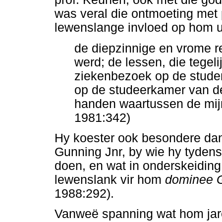
was veral die ontmoeting met p
lewenslange invloed op hom ui
de diepzinnige en vrome 
werd; de lessen, die tegel
ziekenbezoek op de stude
op de studeerkamer van de
handen waartussen de mi
1981:342)
Hy koester ook besondere dank
Gunning Jnr, by wie hy tyden
doen, en wat in onderskeiding 
lewenslank vir hom
dominee 
1988:292).
Vanweë spanning wat hom jare 