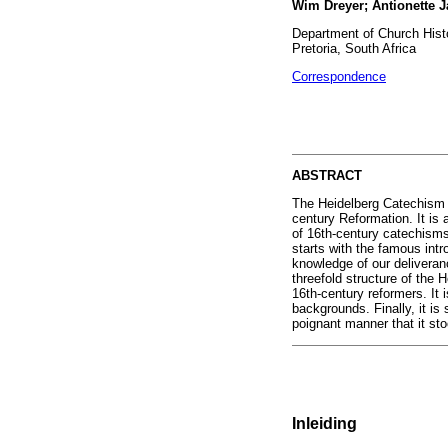
Wim Dreyer; Antionette 
Department of Church Histo
Pretoria, South Africa
Correspondence
ABSTRACT
The Heidelberg Catechism 
century Reformation. It is
of 16th-century catechisms
starts with the famous intr
knowledge of our deliveranc
threefold structure of the 
16th-century reformers. It
backgrounds. Finally, it is
poignant manner that it st
Inleiding