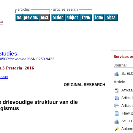
Studies
Services 
8050
Print version
ISSN
0259-9422
Journal
 n.3 Pretoria 2016
SciELO
3.3349
Article
ORIGINAL RESEARCH
Afrikaa
Article
 drievoudige struktuur van die
Article
egismus
How to 
SciELO
Automat