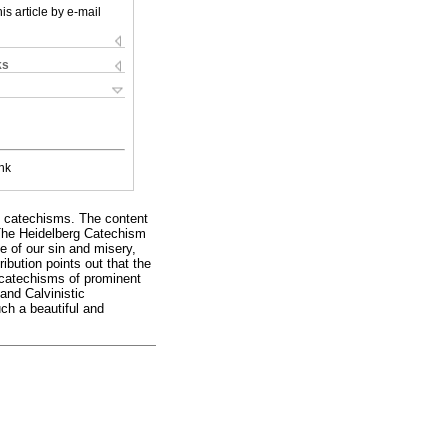
is article by e-mail
ks
nk
g catechisms. The content
 The Heidelberg Catechism
e of our sin and misery,
ibution points out that the
t catechisms of prominent
and Calvinistic
uch a beautiful and