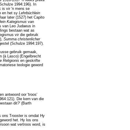
Schulze 1994:196). In
 is vir 'n mens se
in en het sy
Lehrbüchlein
aar later (1527) het Capito
lein Kategismus
van
us van Leo Judaeus in
llings bestaan wat as
egismus vir die gebruik
),
Summa christenlicher
estel (Schulze 1994:197).
musse gebruik gemaak,
en (à Lasco) (Engelbrecht
ae Religionis
en geskrifte
matoriese teologie geword
en antwoord oor 'troos'
1964:121). Die kern van die
estaan dit?' (Barth
tus ons Trooster is omdat Hy
geword het. Hy los ons
ersoon wat vertroos word, is