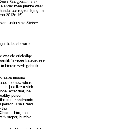
roter Kategismus
kom
Die ander twee plekke waar
andel oor regverdiging. In
rma 2013a:16).
d van Ursinus se
Kleiner
ught to be shown to
 wat die drieledige
aamlik 'n vroeë kategetiese
n hierdie werk gebruik
to leave undone.
needs to know where
t is just like a sick
one. After that, he
healthy person.
hus the commandments
ed person. The Creed
p the
rist. Third, the
with proper, humble,