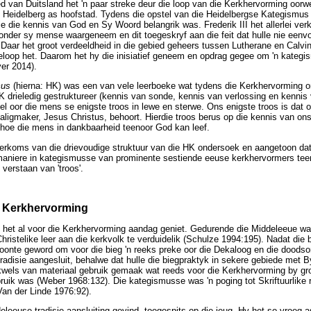
ed van Duitsland het 'n paar streke deur die loop van die Kerkhervorming oorw
 Heidelberg as hoofstad. Tydens die opstel van die Heidelbergse Kategismus i
wie die kennis van God en Sy Woord belangrik was. Frederik III het allerlei ve
nder sy mense waargeneem en dit toegeskryf aan die feit dat hulle nie eenvor
Daar het groot verdeeldheid in die gebied geheers tussen Lutherane en Calvin
eloop het. Daarom het hy die inisiatief geneem en opdrag gegee om 'n kategis
yer 2014).
mus
(hierna: HK) was een van vele leerboeke wat tydens die Kerkhervorming o
 drieledig gestruktureer (kennis van sonde, kennis van verlossing en kennis
el oor die mens se enigste troos in lewe en sterwe. Ons enigste troos is dat 
aligmaker, Jesus Christus, behoort. Hierdie troos berus op die kennis van on
 hoe die mens in dankbaarheid teenoor God kan leef.
 herkoms van die drievoudige struktuur van die HK ondersoek en aangetoon dat d
 maniere in kategismusse van prominente sestiende eeuse kerkhervormers teen
 verstaan van 'troos'.
e Kerkhervorming
 het al voor die Kerkhervorming aandag geniet. Gedurende die Middeleeue was
ristelike leer aan die kerkvolk te verduidelik (Schulze 1994:195). Nadat die b
woonte geword om voor die bieg 'n reeks preke oor die Dekaloog en die doodso
 tradisie aangesluit, behalwe dat hulle die biegpraktyk in sekere gebiede met
dikwels van materiaal gebruik gemaak wat reeds voor die Kerkhervorming by g
ik was (Weber 1968:132). Die kategismusse was 'n poging tot Skriftuurlike r
an der Linde 1976:92).
eleeuse tradisie aansluiting gevind, toegespits op die jeug. Hy het so vroeg 