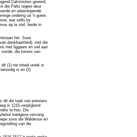
egend Calvinisties geword,
s die Palts regeer deur
rkeerde en uiteenlopende
mige onderrig uit 'n goeie
iste, wat selfs by
mus op te stel, beide in
ntstaan het. Soos
 van dankbaarheid), met die
ons met liggaam en siel aan
s sonde, die kennis van
it (1) nie totaal uniek is
woordig is en (2)
 dit die taak van priesters
ieg in 1215 verpligtend
ndes te hou. Die
 Bybelse kategese vervang
roepe soos die Waldense en
egstelling van die
as 1516-1517 'n reeks preke