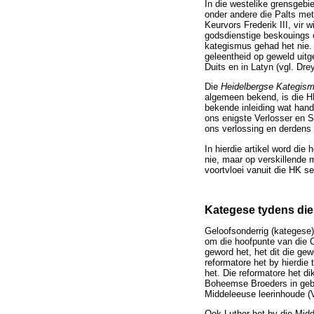
In die westelike grensgebi
onder andere die Palts met
Keurvors Frederik III, vir 
godsdienstige beskouings o
kategismus gehad het nie. 
geleentheid op geweld uitg
Duits en in Latyn (vgl. Dre
Die
Heidelbergse Kategis
algemeen bekend, is die HK
bekende inleiding wat hand
ons enigste Verlosser en S
ons verlossing en derdens
In hierdie artikel word die
nie, maar op verskillende
voortvloei vanuit die HK se
Kategese tydens di
Geloofsonderrig (kategese)
om die hoofpunte van die Ch
geword het, het dit die ge
reformatore het by hierdie
het. Die reformatore het 
Boheemse Broeders in gebru
Middeleeuse leerinhoude (V
Ook Luther het by die Midd