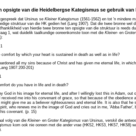
ten opsigte van die Heidelbergse Kategismus se gebruik va
itgespreek dat Ursinus se
Kleiner Kategismus
(1561-1562) en tot 'n mindere 
eledige struktuur van die HK gedien het (Lang 1907). Dat die twee bronne wel d
 afhanklikheid van hierdie twee bronne ten opsigte van die struktuur is reeds dui
ag 1, wat duidelik taalkundige ooreenkomste toon met die
Kleiner-
en
Grote
):
1
comfort by which your heart is sustained in death as well as in life?
ardoned all my sins because of Christ and has given me eternal life, in which
. Lang 1907:200-201)
1
mfort do you have in life and in death?
 God in his image for eternal life, and after I willingly lost this in Adam, out o
received me into his convenant of grace, so that because of the obedience a
e might give me as a believer righteousness and eternal life. It is also that he
Spirit, who renews me in the image of God and cries out in me, 'Abba Father',
this covenant. (p. 15)
aal volg van die
Kleiner-
en
Groter Kategismus
van Ursinus, verskil die antwo
egismus
kom ook nie ooreen met die ander vrae (HK52, HK53, HK57, HK58) waa
.