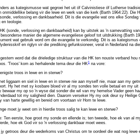
ders as kategismusse wat gegroei het uit óf Calvinistiese óf Lutherse tradisie
onmiddellike belang vir die lewe en werk van die kerk (Barth 1964:22). Die 
 sonde, verlossing en dankbaarheid. Dit is die evangelie wat ons elke Sondag v
 en teologie.
 HK (sonde, verlossing en dankbaarheid) kan by uitstek as 'n samevatting van 
 besonderse manier die algemene evangeliese geloof tot uitdrukking (Barth 196
okument wat gebruik word om die evangelie te verkondig. Dit is as kategismus
lydenisskrif en riglyn vir die prediking gefunksioneer, veral in Nederland na 
estem word dat die drieledige struktuur van die HK ten nouste verband hou 
1
roos. 'Troos' kom as herhalende tema deur die HK
na vore:
enigste troos in lewe en in sterwe?
et liggaam en siel in lewe en in sterwe nie aan myself nie, maar aan my getr
ort. Hy het met sy kosbare bloed vir al my sondes ten volle betaal en my uit
Hy bewaar my op so 'n wyse dat sonder die wil van my hemelse Vader geen h
 inderdaad tot my saligheid dien. Daarom verseker Hy my ook deur sy Heilige
van harte gewillig en bereid om voortaan vir Hom te lewe.
ge moet jy weet om in hierdie troos salig te kan lewe en sterwe?
e: Ten eerste, hoe groot my sonde en ellende is; ten tweede, hoe ek van al m
derde, hoe ek God vir so 'n verlossing dankbaar moet wees.
jy getroos deur die wederkoms van Christus om te oordeel die wat nog lewe 