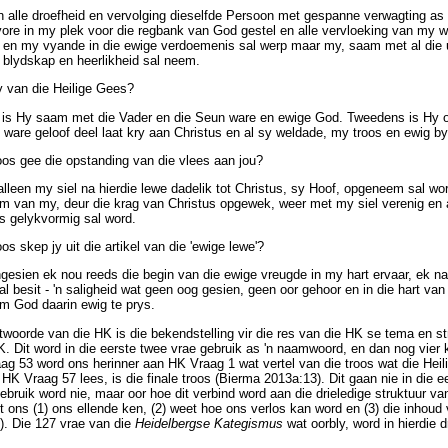
n alle droefheid en vervolging dieselfde Persoon met gespanne verwagting as 
ore in my plek voor die regbank van God gestel en alle vervloeking van my
y en my vyande in die ewige verdoemenis sal werp maar my, saam met al die 
blydskap en heerlikheid sal neem.
y van die Heilige Gees?
 is Hy saam met die Vader en die Seun ware en ewige God. Tweedens is Hy
 ware geloof deel laat kry aan Christus en al sy weldade, my troos en ewig by
oos gee die opstanding van die vlees aan jou?
alleen my siel na hierdie lewe dadelik tot Christus, sy Hoof, opgeneem sal wo
aam van my, deur die krag van Christus opgewek, weer met my siel verenig en 
s gelykvormig sal word.
os skep jy uit die artikel van die 'ewige lewe'?
gesien ek nou reeds die begin van die ewige vreugde in my hart ervaar, ek na
al besit - 'n saligheid wat geen oog gesien, geen oor gehoor en in die hart v
m God daarin ewig te prys.
woorde van die HK is die bekendstelling vir die res van die HK se tema en stru
K. Dit word in die eerste twee vrae gebruik as 'n naamwoord, en dan nog vier 
ag 53 word ons herinner aan HK Vraag 1 wat vertel van die troos wat die Heil
HK Vraag 57 lees, is die finale troos (Bierma 2013a:13). Dit gaan nie in die e
gebruik word nie, maar oor hoe dit verbind word aan die drieledige struktuur v
et ons (1) ons ellende ken, (2) weet hoe ons verlos kan word en (3) die inhou
). Die 127 vrae van die
Heidelbergse Kategismus
wat oorbly, word in hierdie d