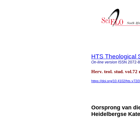
HTS Theological 
On-line version
ISSN
2072-
Herv. teol. stud. vol.72
https://doi.org/10.4102/hts.v72i
Oorsprong van die
Heidelbergse Kat