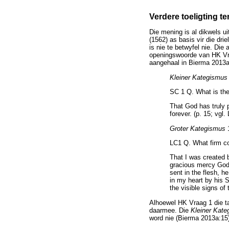
Verdere toeligting 
Die mening is al dikwels u
(1562) as basis vir die dri
is nie te betwyfel nie. Die
openingswoorde van HK Vra
aangehaal in Bierma 2013a
Kleiner Kategismus
SC 1 Q. What is the 
That God has truly p
forever. (p. 15; vgl
Groter Kategismus
LC1 Q. What firm co
That I was created by
gracious mercy God 
sent in the flesh, h
in my heart by his 
the visible signs of 
Alhoewel HK Vraag 1 die t
daarmee. Die
Kleiner Kat
word nie (Bierma 2013a:15)