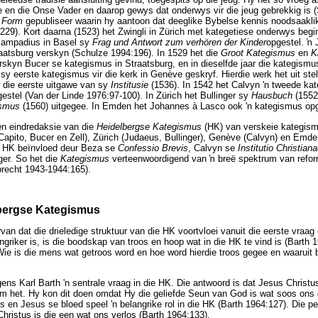
 en die Onse Vader en daarop gewys dat onderwys vir die jeug gebrekkig is (
 Form
gepubliseer waarin hy aantoon dat deeglike Bybelse kennis noodsaaklik
-229). Kort daarna (1523) het Zwingli in Zürich met kategetiese onderwys beg
lampadius in Basel sy
Frag und Antwort zum verhören der Kinder
opgestel.
ŉ
J
aatsburg verskyn (Schulze 1994:196). In 1529 het die
Groot Kategismus
en
K
rskyn Bucer se kategismus in Straatsburg, en in dieselfde jaar die kategism
 sy eerste kategismus vir die kerk in Genève geskryf. Hierdie werk het uit ste
 die eerste uitgawe van sy
Institusie
(1536). In 1542 het Calvyn 'n tweede kat
estel (Van der Linde 1976:97-100). In Zürich het Bullinger sy
Hausbuch
(1552
ismus
(1560) uitgegee. In Emden het Johannes à Lasco ook 'n kategismus opg
en eindredaksie van die
Heidelbergse Kategismus
(HK) van verskeie kategis
(Capito, Bucer en Zell), Zürich (Judaeus, Bullinger), Genève (Calvyn) en Emd
e HK beïnvloed deur Beza se
Confessio Brevis
, Calvyn se
Institutio Christian
ger. So het die
Kategismus
verteenwoordigend van
ŉ
breë spektrum van refor
brecht 1943-1944:165).
elbergse Kategismus
van dat die drieledige struktuur van die HK voortvloei vanuit die eerste vraag 
griker is, is die boodskap van troos en hoop wat in die HK te vind is (Barth 
Wie is die mens wat getroos word en hoe word hierdie troos gegee en waaruit b
olgens Karl Barth 'n sentrale vraag in die HK. Die antwoord is dat Jesus Chris
m het. Hy kon dit doen omdat Hy die geliefde Seun van God is wat soos ons 
s en Jesus se bloed speel 'n belangrike rol in die HK (Barth 1964:127). Die p
Christus is die een wat ons verlos (Barth 1964:133).