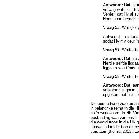
Antwoord:
Dat ek i
verwag wat Hom tev
Verder: dat Hy al s
Hom in die hemelse 
Vraag 53:
Wat glo j
Antwoord: Eerstens
sodat Hy my deur 'n
Vraag 57:
Watter tr
Antwoord:
Dat nie 
hierdie selfde ligg
liggaam van Christu
Vraag 58:
Watter tro
Antwoord:
Dat, aan
volkome saligheid s
opgekom het nie - o
Die eerste twee vrae en ant
'n belangrike tema in die H
as 'n werkwoord. In HK Vra
opstanding waarvan ons in 
die woord troos in die HK 
sterwe in hierdie troos mo
verstaan (Bierma 2013a:15