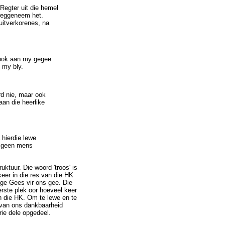
Regter uit die hemel
 weggeneem het.
uitverkorenes, na
 ook aan my gegee
 my bly.
rd nie, maar ook
aan die heerlike
 hierdie lewe
an geen mens
ktuur. Die woord 'troos' is
keer in die res van die HK
ige Gees vir ons gee. Die
erste plek oor hoeveel keer
an die HK. Om te lewe en te
d van ons dankbaarheid
rie dele opgedeel.