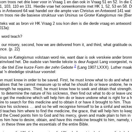
om troos net drie keer voor in Vraag 1 en dan ook in Vraag 51 en 52. In die
G
 1, 103, 110 en 131. Hierdie vrae het ooreenkomste met HK 1, 52, 53 en 58. 
s in Antwoord 64 wat handel oor die ampte van Christus en Antwoord 141 wat h
rm troos nie die basiese struktuur van Ursinus se
Groter Kategismus
nie (Bie
 teks wat as bron vir HK Vraag 2 sou kon dien is die derde vraag en antwoor
013a):
 word teach?
s our misery, second, how we are delivered from it, and third, what gratitude o
ance. (p. 22)
sinus se
Kategismus
volstaan word nie, want daar is ook verskeie ander bronne
eïnvloed het. Die oudste van hierdie tekste is deur August Lang voorgestel, n
2
die titel
Eine kurze Form der zehn Gebote
(Lang 1907:LXXX). Luther maak i
 'n driedelige struktuur voorstel:
on must know in order to be saved. First, he must know what to do and what 
lises that he cannot measure up to what he should do or leave undone, he 
trength he requires. Third, he must know how to seek and obtain that strength. I
 to determine the nature of his sickness, then find out what to do or leave und
 get the medicine which will help him do or leave undone what is right for a 
sire to search for this medicine and to obtain it or have it brought to him. T
nize his sickness
…
and so he will recognise himself to be a sinful and wick
 teaches him where to find the medicine, the grace, that will help him to kee
he Creed points him to God and his mercy, given and made plain to him in Ch
es him how to desire, obtain, and have this medicine brought to him, namely, 
…
in these three are the essentials of the entire Bible.