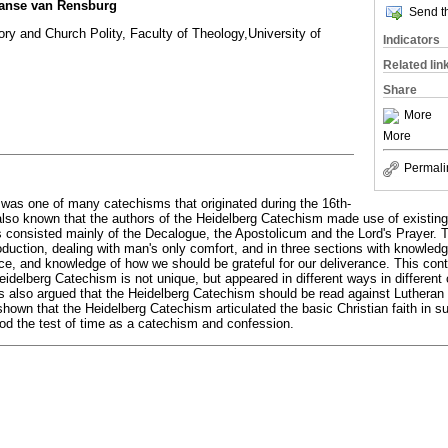
Janse van Rensburg
Send th
ry and Church Polity, Faculty of Theology,University of
Indicators
Related lin
Share
More
More
Permali
was one of many catechisms that originated during the 16th-
 also known that the authors of the Heidelberg Catechism made use of existin
 consisted mainly of the Decalogue, the Apostolicum and the Lord's Prayer.
oduction, dealing with man's only comfort, and in three sections with knowledg
e, and knowledge of how we should be grateful for our deliverance. This contr
Heidelberg Catechism is not unique, but appeared in different ways in differen
 is also argued that the Heidelberg Catechism should be read against Lutheran 
 shown that the Heidelberg Catechism articulated the basic Christian faith in s
ood the test of time as a catechism and confession.