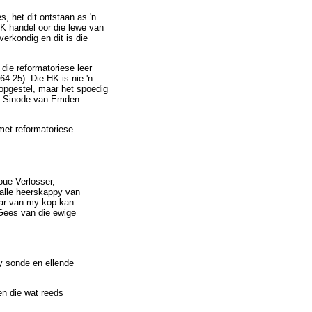
s, het dit ontstaan as 'n
HK handel oor die lewe van
erkondig en dit is die
die reformatoriese leer
4:25). Die HK is nie 'n
 opgestel, maar het spoedig
die Sinode van Emden
met reformatoriese
oue Verlosser,
 alle heerskappy van
aar van my kop kan
 Gees van die ewige
y sonde en ellende
en die wat reeds