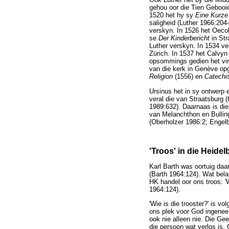
gehou oor die Tien Gebooie
1520 het hy sy
Eine Kurze
saligheid (Luther 1966:204
verskyn. In 1526 het Oeco
se
Der Kinderbericht
in Str
Luther verskyn. In 1534 ve
Zürich. In 1537 het Calvyn
opsommings gedien het vir
van die kerk in Genève opg
Religion
(1556) en
Catech
Ursinus het in sy ontwerp 
veral die van Straatsburg 
1989:632). Daarnaas is di
van Melanchthon en Bullin
(Oberholzer 1986:2; Engel
'Troos' in die Heid
Karl Barth was oortuig daar
(Barth 1964:124). Wat belan
HK handel oor ons troos: '
1964:124).
'Wie is die trooster?' is v
ons plek voor God ingenee
ook nie alleen nie. Die Gee
die persoon wat verlos is. 