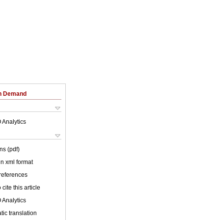
on Demand
 Analytics
ns (pdf)
 in xml format
 references
cite this article
 Analytics
ic translation