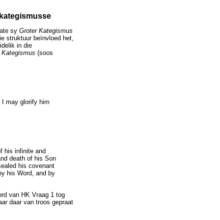
n kategismusse
mate sy
Groter Kategismus
ie struktuur beïnvloed het,
delik in die
r Kategismus
(soos
 I may glorify him
f his infinite and
nd death of his Son
 sealed his covenant
 by his Word, and by
ord van HK Vraag 1 tog
r daar van troos gepraat