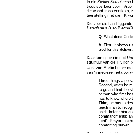
In die
Kleiner Kategismus
k
troos ses keer voor - Vrae
die woord troos voorkom, i
teenstelling met die HK vo
Die voor die hand liggende
Kategismus
(sien Bierma2
Q.
What does God's
A.
First, it shows u
God for this deliver
Daar kan egter nie met Ur
struktuur van die HK kon b
werk van Martin Luther met 
van 'n mediese metafoor wat
Three things a pers
Second, when he rea
to go and find the s
person who first has
has to know where to
Third, he has to de
teach man to recog
holds before him and
commandments; and t
Lord's Prayer teach
comforting prayer