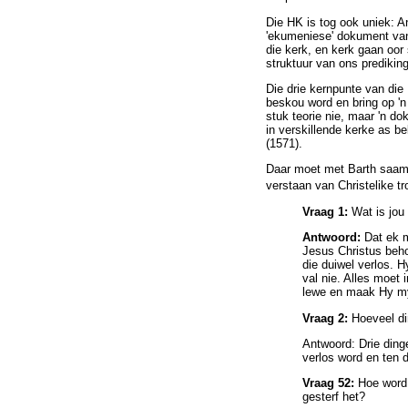
Die HK is tog ook uniek: An
'ekumeniese' dokument van 
die kerk, en kerk gaan oor
struktuur van ons prediking
Die drie kernpunte van die
beskou word en bring op 'n
stuk teorie nie, maar 'n d
in verskillende kerke as be
(1571).
Daar moet met Barth saamg
verstaan van Christelike t
Vraag 1:
Wat is jou 
Antwoord:
Dat ek m
Jesus Christus beho
die duiwel verlos. 
val nie. Alles moet
lewe en maak Hy my 
Vraag 2:
Hoeveel din
Antwoord: Drie ding
verlos word en ten 
Vraag 52:
Hoe word 
gesterf het?