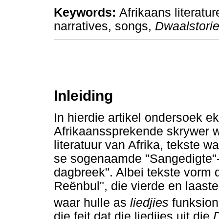
Keywords:
Afrikaans literatu
narratives, songs,
Dwaalstori
Inleiding
In hierdie artikel ondersoek ek
Afrikaanssprekende skrywer wa
literatuur van Afrika, tekste 
se sogenaamde "Sangedigte"-"
dagbreek". Albei tekste vorm d
Reënbul", die vierde en laast
waar hulle as
liedjies
funksion
die feit dat die liedjies uit die