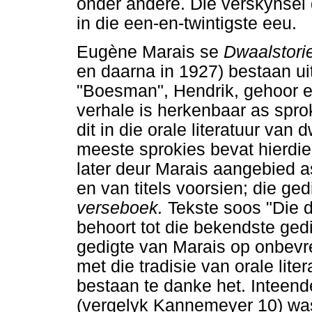
onder andere. Die verskynsel d
in die een-en-twintigste eeu.
Eugène Marais se
Dwaalstori
en daarna in 1927) bestaan uit
"Boesman", Hendrik, gehoor e
verhale is herkenbaar as spro
dit in die orale literatuur van
meeste sprokies bevat hierdie 
later deur Marais aangebied a
en van titels voorsien; die g
verseboek.
Tekste soos "Die 
behoort tot die bekendste gedi
gedigte van Marais op onbevr
met die tradisie van orale lite
bestaan te danke het. Inteen
(vergelyk Kannemeyer 10) wa