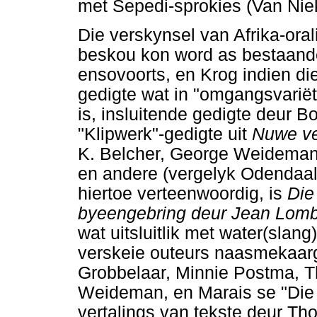
met Sepedi-sprokies (Van Nie
Die verskynsel van Afrika-orali
beskou kon word as bestaande
ensovoorts, en Krog indien di
gedigte wat in "omgangsvariëte
is, insluitende gedigte deur 
"Klipwerk"-gedigte uit
Nuwe v
K. Belcher, George Weideman
en andere (vergelyk Odendaal)
hiertoe verteenwoordig, is
Die 
byeengebring deur Jean Lom
wat uitsluitlik met water(slan
verskeie outeurs naasmekaarg
Grobbelaar, Minnie Postma, T
Weideman, en Marais se "Die
vertalings van tekste deur T