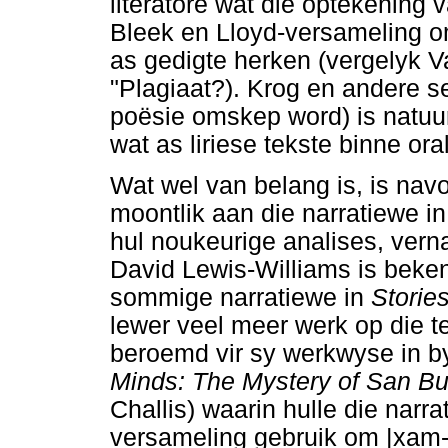
literatore wat die optekening 
Bleek en Lloyd-versameling o
as gedigte herken (vergelyk 
"Plagiaat?). Krog en andere s
poësie omskep word) is natuur
wat as liriese tekste binne or
Wat wel van belang is, is nav
moontlik aan die narratiewe in
hul noukeurige analises, ver
David Lewis-Williams is beken
sommige narratiewe in
Stories
lewer veel meer werk op die te
beroemd vir sy werkwyse in 
Minds: The Mystery of San B
Challis) waarin hulle die narra
versameling gebruik om |xam-r