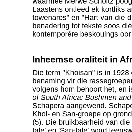
waarmee Merwe Scholtz poog o
Laastens ontleed ek kortliks a
towenares" en "Hart-van-die-da
benadering tot tekste soos di
kontemporêre beskouings oor o
Inheemse oraliteit in Af
Die term "Khoisan" is in 1928
benaming vir die rassegroeper
volgens hom behoort het, en i
of South Africa: Bushmen and
Schapera aangewend. Schaper
Khoi- en San-groepe op grond 
(5). Die bruikbaarheid van die 
tale' en 'San-tale' word teensw