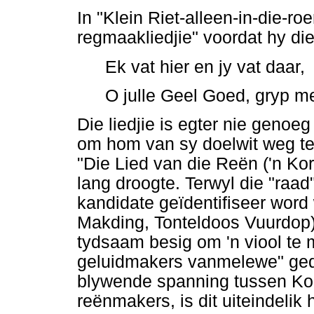
In "Klein Riet-alleen-in-die-roe
regmaakliedjie" voordat hy die 
Ek vat hier en jy vat daar,
O julle Geel Goed, gryp m
Die liedjie is egter nie geno
om hom van sy doelwit weg te 
"Die Lied van die Reën ('n Kor
lang droogte. Terwyl die "raad
kandidate geïdentifiseer word
Makding, Tonteldoos Vuurdop
tydsaam besig om 'n viool te 
geluidmakers vanmelewe" gedo
blywende spanning tussen Kon
reënmakers, is dit uiteindeli