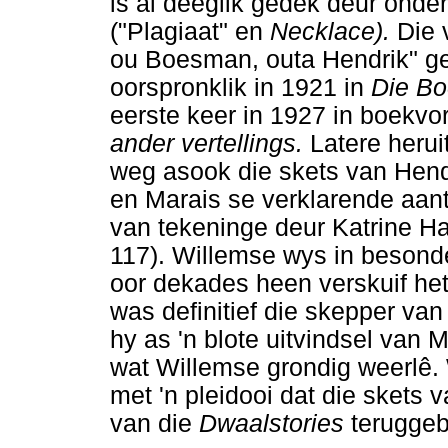
is al deeglik gedek deur ond
("Plagiaat" en
Necklace).
Die 
ou Boesman, outa Hendrik" ge
oorspronklik in 1921 in
Die B
eerste keer in 1927 in boekv
ander vertellings.
Latere herui
weg asook die skets van Hendr
en Marais se verklarende aan
van tekeninge deur Katrine Ha
117). Willemse wys in besonde
oor dekades heen verskuif het.
was definitief die skepper van
hy as 'n blote uitvindsel van 
wat Willemse grondig weerlê. W
met 'n pleidooi dat die skets 
van die
Dwaalstories
teruggeb