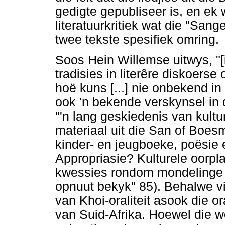
gedigte gepubliseer is, en ek w
literatuurkritiek wat die "San
twee tekste spesifiek omring.
Soos Hein Willemse uitwys, "[i
tradisies in literêre diskoerse
hoë kuns [...] nie onbekend in d
ook 'n bekende verskynsel in 
"'n lang geskiedenis van kultu
materiaal uit die San of Boesm
kinder- en jeugboeke, poësie 
Appropriasie? Kulturele oorpl
kwessies rondom mondelinge 
opnuut bekyk" 85). Behalwe vir
van Khoi-oraliteit asook die o
van Suid-Afrika. Hoewel die w