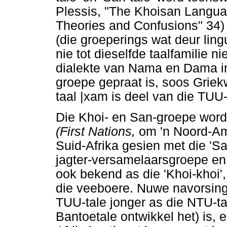
Plessis, "The Khoisan Languag
Theories and Confusions" 34)
(die groeperings wat deur lin
nie tot dieselfde taalfamilie n
dialekte van Nama en Dama in,
groepe gepraat is, soos Griek
taal |xam is deel van die TUU-
Die Khoi- en San-groepe word
(First Nations,
om 'n Noord-Am
Suid-Afrika gesien met die 'S
jagter-versamelaarsgroepe en 
ook bekend as die 'Khoi-khoi'
die veeboere. Nuwe navorsing
TUU-tale jonger as die NTU-t
Bantoetale ontwikkel het) is, e