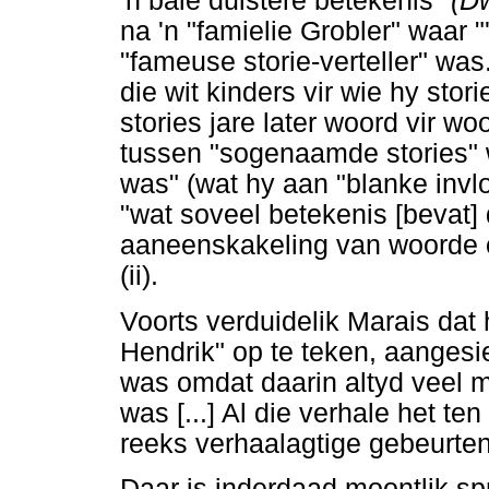
'n baie duistere betekenis"
(D
na 'n "famielie Grobler" waar 
"fameuse storie-verteller" was
die wit kinders vir wie hy stori
stories jare later woord vir wo
tussen "sogenaamde stories"
was" (wat hy aan "blanke invlo
"wat soveel betekenis [bevat] d
aaneenskakeling van woorde oo
(ii).
Voorts verduidelik Marais dat 
Hendrik" op te teken, aangesie
was omdat daarin altyd veel 
was [...] Al die verhale het te
reeks verhaalagtige gebeurteniss
Daar is inderdaad moontlik spr