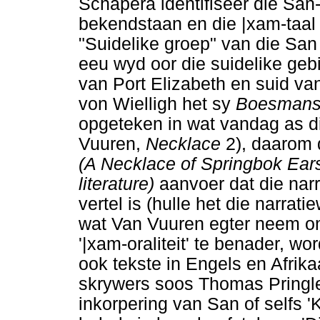
Schapera identifiseer die San
bekendstaan en die |xam-taal 
"Suidelike groep" van die San 
eeu wyd oor die suidelike geb
van Port Elizabeth en suid van
von Wielligh het sy
Boesmans
opgeteken in wat vandag as 
Vuuren,
Necklace
2), daarom 
(A Necklace of Springbok Ears
literature)
aanvoer dat die nar
vertel is (hulle het die narrat
wat Van Vuuren egter neem o
'|xam-oraliteit' te benader, w
ook tekste in Engels en Afrik
skrywers soos Thomas Pringle
inkorpering van San of selfs 'K