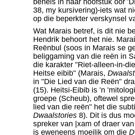
behels in haar hoofstuk oor '
38, my kursivering)-iets wat 
op die beperkter verskynsel van
Wat Marais betref, is dit nie 
Hendrik behoort het nie. Mar
Reënbul (soos in Marais se g
beliggaming van die reën in 
die karakter "Riet-alleen-in-di
Heitse eibib" (Marais,
Dwaalst
in "Die Lied van die Reën" dra
(15). Heitsi-Eibib is 'n 'mitolo
groepe (Scheub), oftewel spre
lied van die reën" het die subt
Dwaalstories
8). Dit is dus mo
spreker van |xam of draer van d
is eweneens moeilik om die
D