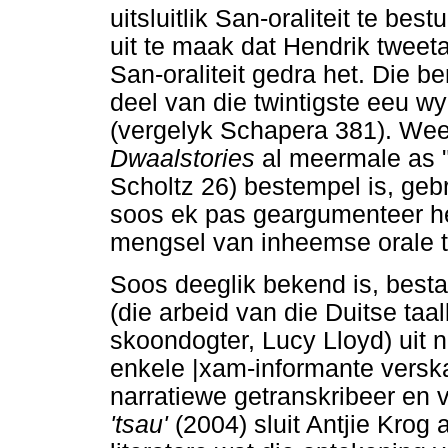
uitsluitlik San-oraliteit te be
uit te maak dat Hendrik tweet
San-oraliteit gedra het. Die b
deel van die twintigste eeu 
(vergelyk Schapera 381). Weens 
Dwaalstories
al meermale as 
Scholtz 26) bestempel is, geb
soos ek pas geargumenteer he
mengsel van inheemse orale tr
Soos deeglik bekend is, best
(die arbeid van die Duitse taa
skoondogter, Lucy Lloyd) uit 
enkele |xam-informante verska
narratiewe getranskribeer en 
'tsau'
(2004) sluit Antjie Krog 