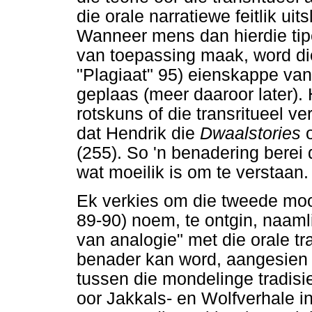
die orale narratiewe feitlik uits
Wanneer mens dan hierdie tip
van toepassing maak, word di
"Plagiaat" 95) eienskappe van
geplaas (meer daaroor later)
rotskuns of die transritueel v
dat Hendrik die
Dwaalstories
(255). So 'n benadering berei d
wat moeilik is om te verstaan.
Ek verkies om die tweede moo
89-90) noem, te ontgin, naamli
van analogie" met die orale t
benader kan word, aangesien 
tussen die mondelinge tradisie
oor Jakkals- en Wolfverhale i