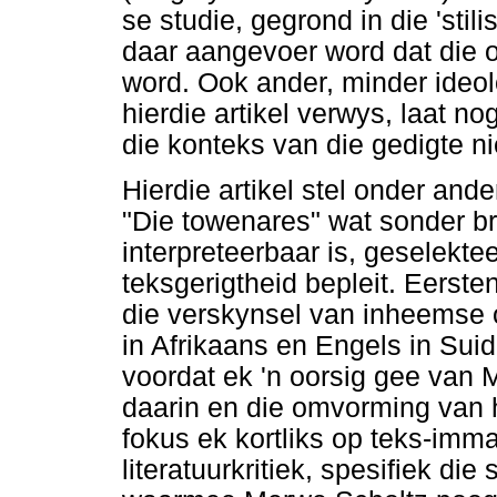
se studie, gegrond in die 'stil
daar aangevoer word dat die 
word. Ook ander, minder ideo
hierdie artikel verwys, laat 
die konteks van die gedigte ni
Hierdie artikel stel onder and
"Die towenares" wat sonder br
interpreteerbaar is, geselektee
teksgerigtheid bepleit. Eerst
die verskynsel van inheemse ora
in Afrikaans en Engels in Sui
voordat ek 'n oorsig gee van 
daarin en die omvorming van h
fokus ek kortliks op teks-imm
literatuurkritiek, spesifiek die 