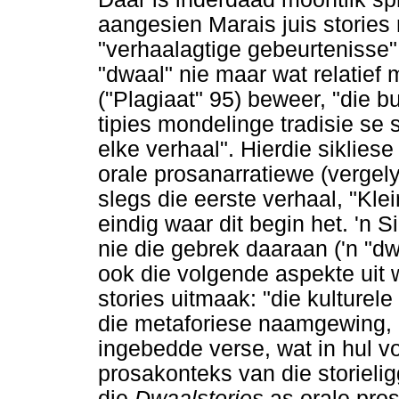
aangesien Marais juis stories
"verhaalagtige gebeurtenisse" 
"dwaal" nie maar wat relatief 
("Plagiaat" 95) beweer, "die bu
tipies mondelinge tradisie se s
elke verhaal". Hierdie siklies
orale prosanarratiewe (vergely
slegs die eerste verhaal, "Klei
eindig waar dit begin het. 'n 
nie die gebrek daaraan ('n "dw
ook die volgende aspekte uit w
stories uitmaak: "die kulturele
die metaforiese naamgewing, 
ingebedde verse, wat in hul vo
prosakonteks van die storielig
die
Dwaalstories
as orale pros