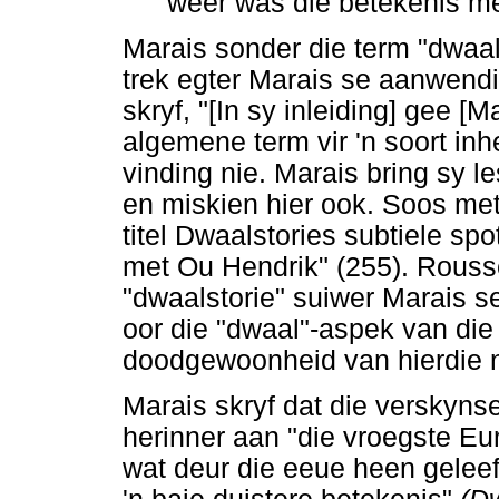
weer was die betekenis meer 
Marais sonder die term "dwaal
trek egter Marais se aanwendi
skryf, "[In sy inleiding] gee [M
algemene term vir 'n soort in
vinding nie. Marais bring sy 
en miskien hier ook. Soos met
titel Dwaalstories subtiele s
met Ou Hendrik" (255). Rouss
"dwaalstorie" suiwer Marais s
oor die "dwaal"-aspek van di
doodgewoonheid van hierdie n
Marais skryf dat die verskynse
herinner aan "die vroegste Eur
wat deur die eeue heen geleef