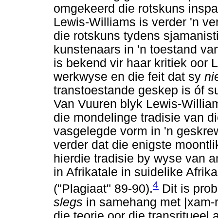
omgekeerd die rotskuns inspan
Lewis-Williams is verder 'n v
die rotskuns tydens sjamanist
kunstenaars in 'n toestand va
is bekend vir haar kritiek oo
werkwyse en die feit dat sy
ni
transtoestande geskep is óf su
Van Vuuren blyk Lewis-William
die mondelinge tradisie van di
vasgelegde vorm in 'n geskr
verder dat die enigste moontlik
hierdie tradisie by wyse van 
in Afrikatale in suidelike Afrik
4
("Plagiaat" 89-90).
Dit is pro
slegs
in samehang met |xam-r
die teorie oor die transritueel