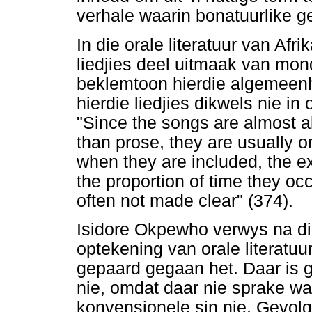
verhale waarin bonatuurlike g
In die orale literatuur van Afr
liedjies deel uitmaak van mon
beklemtoon hierdie algemeen
hierdie liedjies dikwels nie i
"Since the songs are almost a
than prose, they are usually o
when they are included, the e
the proportion of time they o
often not made clear" (374).
Isidore Okpewho verwys na d
optekening van orale literatuu
gepaard gegaan het. Daar is g
nie, omdat daar nie sprake w
konvensionele sin nie. Gevolgl