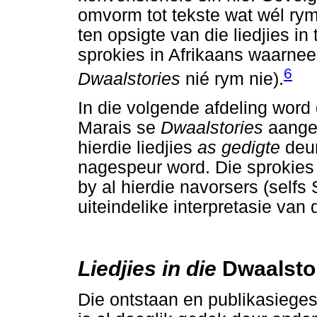
omvorm tot tekste wat wél ry
ten opsigte van die liedjies i
sprokies in Afrikaans waarneem
6
Dwaalstories
nié rym nie).
In die volgende afdeling word 
Marais se
Dwaalstories
aange
hierdie liedjies
as gedigte
deu
nagespeur word. Die sprokies 
by al hierdie navorsers (selfs 
uiteindelike interpretasie van 
Liedjies in die
Dwaalsto
Die ontstaan en publikasiege