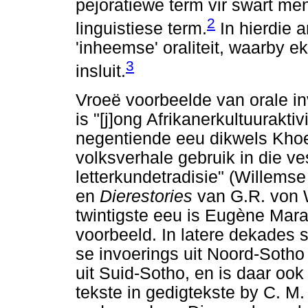
pejoratiewe term vir swart mens
2
linguistiese term.
In hierdie 
'inheemse' oraliteit, waarby e
3
insluit.
Vroeë voorbeelde van orale in
is "[j]ong Afrikanerkultuurakti
negentiende eeu dikwels Kho
volksverhale gebruik in die ve
letterkundetradisie" (Willemse
en
Dierestories
van G.R. von W
twintigste eeu is Eugène Mar
voorbeeld. In latere dekades s
se invoerings uit Noord-Sotho
uit Suid-Sotho, en is daar ook
tekste in gedigtekste by C. M