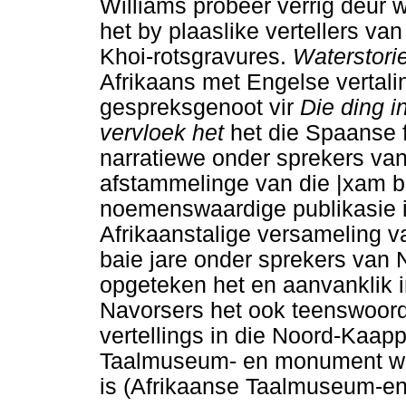
Williams probeer verrig deur 
het by plaaslike vertellers va
Khoi-rotsgravures.
Waterstori
Afrikaans met Engelse vertalin
gespreksgenoot vir
Die ding in
vervloek het
het die Spaanse 
narratiewe onder sprekers va
afstammelinge van die |xam b
noemenswaardige publikasie 
Afrikaanstalige versameling v
baie jare onder sprekers va
opgeteken het en aanvanklik i
Navorsers het ook teenswoord
vertellings in die Noord-Kaap
Taalmuseum- en monument wa
is (Afrikaanse Taalmuseum-e