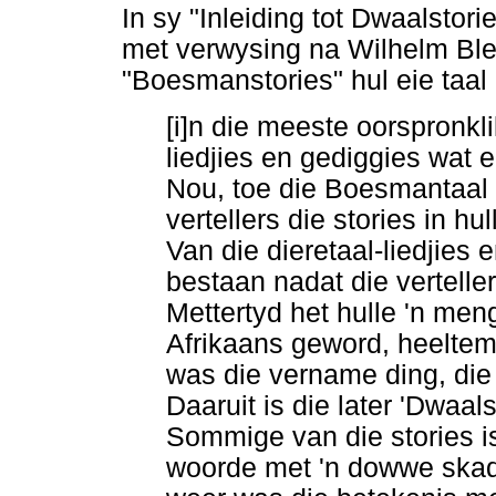
In sy "Inleiding tot Dwaalstori
met verwysing na Wilhelm Blee
"Boesmanstories" hul eie taal
[i]n die meeste oorspronkl
liedjies en gediggies wat 
Nou, toe die Boesmantaal s
vertellers die stories in hu
Van die dieretaal-liedjies
bestaan nadat die verteller
Mettertyd het hulle 'n m
Afrikaans geword, heeltem
was die vername ding, die
Daaruit is die later 'Dwaal
Sommige van die stories i
woorde met 'n dowwe skad