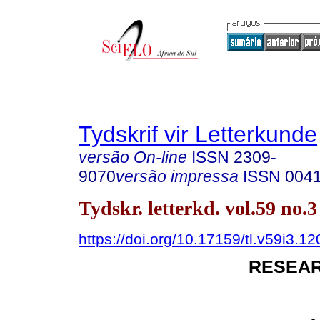
Tydskrif vir Letterkunde
versão On-line
ISSN
2309-
9070
versão impressa
ISSN
004
Tydskr. letterkd. vol.59 no.
https://doi.org/10.17159/tl.v59i3.1
RESEAR