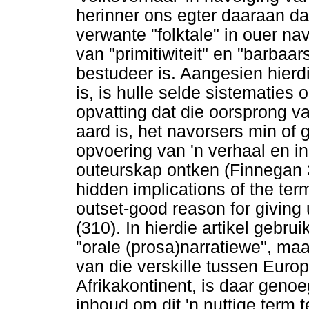
herinner ons egter daaraan dat
verwante "folktale" in ouer n
van "primitiwiteit" en "barbaa
bestudeer is. Aangesien hierdi
is, is hulle selde sistematies
opvatting dat die oorsprong v
aard is, het navorsers min of
opvoering van 'n verhaal en i
outeurskap ontken (Finnegan 3
hidden implications of the term
outset-good reason for giving 
(310). In hierdie artikel gebr
"orale (prosa)narratiewe", maa
van die verskille tussen Euro
Afrikakontinent, is daar gen
inhoud om dit 'n nuttige term 