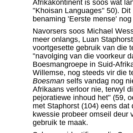
Afrikakontinent is soos wat la
"Khoisan Languages" 50). Dit i
benaming 'Eerste mense' nog b
Navorsers soos Michael Wess
meer onlangs, Luan Staphorst,
voortgesette gebruik van die t
"navolging van die voorkeur 
Boesmangroepe in Suid-Afrika
Willemse, nog steeds vir die t
Boesman
selfs vandag nog ni
Afrikaans verloor nie, terwyl d
pejoratiewe inhoud het" (59, oo
met Staphorst (104) eens dat d
kwessie probeer omseil deur v
gebruik te maak.