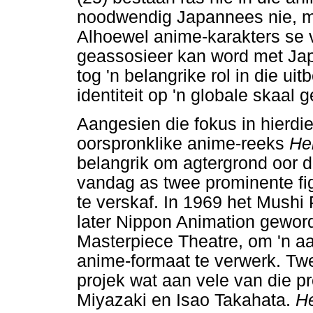
noodwendig Japannees nie, ma
Alhoewel anime-karakters se
geassosieer kan word met Jap
tog 'n belangrike rol in die u
identiteit op 'n globale skaal
Aangesien die fokus in hierdie
oorspronklike anime-reeks
Hei
belangrik om agtergrond oor d
vandag as twee prominente fi
te verskaf. In 1969 het Mushi 
later Nippon Animation geword
Masterpiece Theatre, om 'n aa
anime-formaat te verwerk. Tw
projek wat aan vele van die p
Miyazaki en Isao Takahata.
He