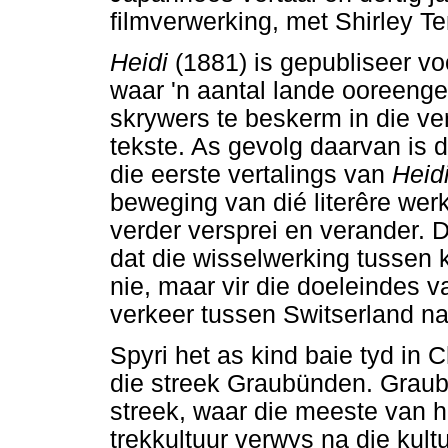
filmverwerking, met Shirley Te
Heidi
(1881) is gepubliseer v
waar 'n aantal lande ooreeng
skrywers te beskerm in die ve
tekste. As gevolg daarvan is d
die eerste vertalings van
Heid
beweging van dié literêre wer
verder versprei en verander.
dat die wisselwerking tussen 
nie, maar vir die doeleindes va
verkeer tussen Switserland n
Spyri het as kind baie tyd in 
die streek Graubünden. Graubü
streek, waar die meeste van h
trekkultuur verwys na die kul