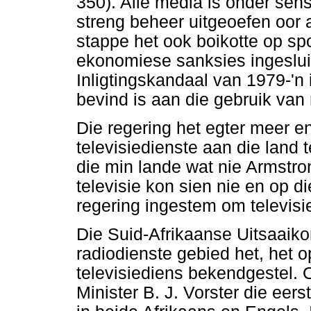
350). Alle media is onder sen
streng beheer uitgeoefen oor a
stappe het ook boikotte op spor
ekonomiese sanksies ingesluit
Inligtingskandaal van 1979-'n 
bevind is aan die gebruik van
Die regering het egter meer e
televisiedienste aan die land 
die min lande wat nie Armstr
televisie kon sien nie en op d
regering ingestem om televisi
Die Suid-Afrikaanse Uitsaaik
radiodienste gebied het, het 
televisiediens bekendgestel. 
Minister B. J. Vorster die eer