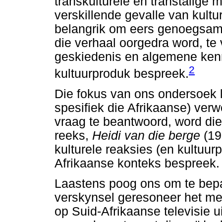
transkulturele en transtalige 
verskillende gevalle van kulture
belangrik om eers genoegsame
die verhaal oorgedra word, te 
geskiedenis en algemene ke
2
kultuurproduk bespreek.
Die fokus van ons ondersoek l
spesifiek die Afrikaanse) ver
vraag te beantwoord, word di
reeks,
Heidi van die berge
(19
kulturele reaksies (en kultuur
Afrikaanse konteks bespreek.
Laastens poog ons om te bepaa
verskynsel geresoneer het met 
op Suid-Afrikaanse televisie u