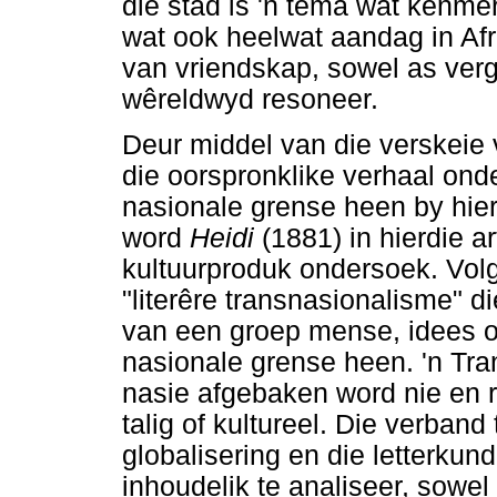
die stad is 'n tema wat kenme
wat ook heelwat aandag in Afri
van vriendskap, sowel as verg
wêreldwyd resoneer.
Deur middel van die verskeie
die oorspronklike verhaal on
nasionale grense heen by hie
word
Heidi
(1881) in hierdie a
kultuurproduk ondersoek. Vol
"literêre transnasionalisme" die
van een groep mense, idees of
nasionale grense heen. 'n Tra
nasie afgebaken word nie en r
talig of kultureel. Die verband
globalisering en die letterkun
inhoudelik te analiseer, sowel 