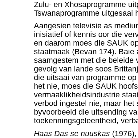
Zulu- en Xhosaprogramme uitg
Tswanaprogramme uitgesaai h
Aangesien televisie as mediu
inisiatief of kennis oor die ve
en daarom moes die SAUK op 
staatmaak (Bevan 174). Baie a
saamgestem met die beleide v
gevolg van lande soos Brittan
die uitsaai van programme op 
het nie, moes die SAUK hoofs
vermaaklikheidsindustrie sta
verbod ingestel nie, maar het
byvoorbeeld die uitsending va
toekenningsgeleentheid, verb
Haas Das se nuuskas
(1976)