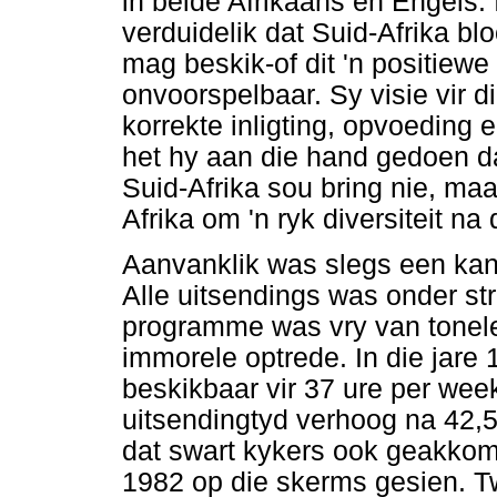
in beide Afrikaans en Engels. 
verduidelik dat Suid-Afrika bl
mag beskik-of dit 'n positiew
onvoorspelbaar. Sy visie vir 
korrekte inligting, opvoeding
het hy aan die hand gedoen dat
Suid-Afrika sou bring nie, maar
Afrika om 'n ryk diversiteit na
Aanvanklik was slegs een kana
Alle uitsendings was onder st
programme was vry van tonel
immorele optrede. In die jare
beskikbaar vir 37 ure per week.
uitsendingtyd verhoog na 42,5
dat swart kykers ook geakkom
1982 op die skerms gesien. T