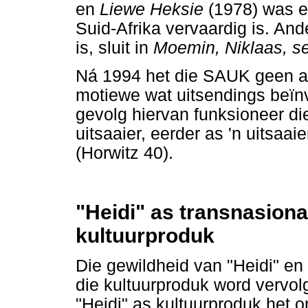
en
Liewe Heksie
(1978) was e
Suid-Afrika vervaardig is. And
is, sluit in
Moemin, Niklaas, s
Ná 1994 het die SAUK geen a
motiewe wat uitsendings beïnvl
gevolg hiervan funksioneer di
uitsaaier, eerder as 'n uitsaai
(Horwitz 40).
"Heidi" as transnasion
kultuurproduk
Die gewildheid van "Heidi" en 
die kultuurproduk word vervol
"Heidi" as kultuurproduk het 