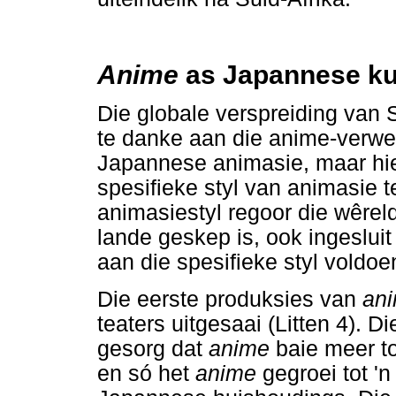
Anime
as Japannese ku
Die globale verspreiding van S
te danke aan die anime-verwe
Japannese animasie, maar hie
spesifieke styl van animasie 
animasiestyl regoor die wêrel
lande geskep is, ook ingesluit
aan die spesifieke styl voldoe
Die eerste produksies van
an
teaters uitgesaai (Litten 4). 
gesorg dat
anime
baie meer t
en só het
anime
gegroei tot 