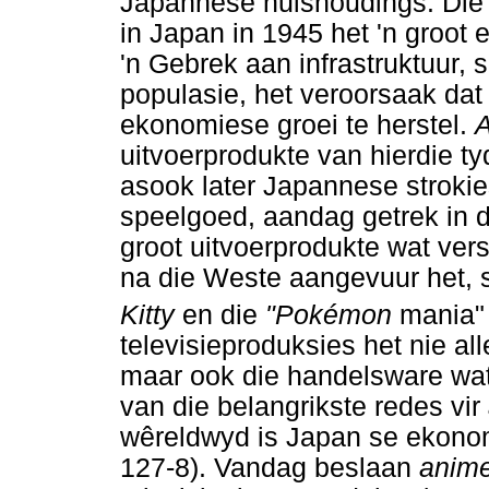
Japannese huishoudings. Die 
in Japan in 1945 het 'n groot
'n Gebrek aan infrastruktuur, 
populasie, het veroorsaak da
ekonomiese groei te herstel.
uitvoerprodukte van hierdie t
asook later Japannese strokie
speelgoed, aandag getrek in d
groot uitvoerprodukte wat ver
na die Weste aangevuur het, s
Kitty
en die
"Pokémon
mania" 
televisieproduksies het nie al
maar ook die handelsware wat 
van die belangrikste redes vir
wêreldwyd is Japan se ekonomi
127-8). Vandag beslaan
anim