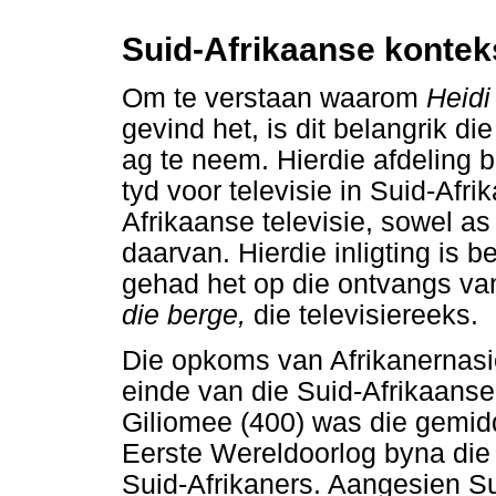
Suid-Afrikaanse kontek
Om te verstaan waarom
Heidi
gevind het, is dit belangrik di
ag te neem. Hierdie afdeling
tyd voor televisie in Suid-Afri
Afrikaanse televisie, sowel a
daarvan. Hierdie inligting is b
gehad het op die ontvangs va
die berge,
die televisiereeks.
Die opkoms van Afrikanernasio
einde van die Suid-Afrikaans
Giliomee (400) was die gemidd
Eerste Wereldoorlog byna die
Suid-Afrikaners. Aangesien Su