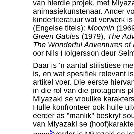
van hierdie projek, met Miyaz
animasiekunstenaar. Ander vo
kinderliteratuur wat verwerk i
(Engelse titels):
Moomin
(196
Green Gables
(1979),
The Ad
The Wonderful Adventures of 
oor Nils Holgersson deur Selm
Daar is 'n aantal stilistiese 
is, en wat spesifiek relevant i
artikel voer. Die eerste hierva
in die rol van die protagonis p
Miyazaki se vroulike karakters
Hulle konfronteer ook hulle ui
eerder as "manlik" beskryf so
van Miyazaki se (hoof)karakter
5