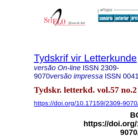
Tydskrif vir Letterkunde
versão On-line
ISSN
2309-
9070
versão impressa
ISSN
004
Tydskr. letterkd. vol.57 no.
https://doi.org/10.17159/2309-9070/
B
https://doi.org
9070/