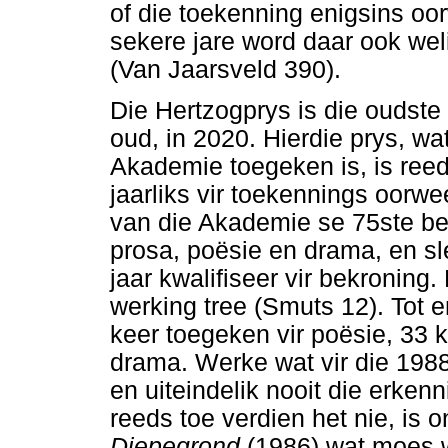
of die toekenning enigsins oo
sekere jare word daar ook we
(Van Jaarsveld 390).
Die Hertzogprys is die oudste l
oud, in 2020. Hierdie prys, wa
Akademie toegeken is, is reed
jaarliks vir toekennings oorwe
van die Akademie se 75ste bes
prosa, poësie en drama, en sl
jaar kwalifiseer vir bekroning.
werking tree (Smuts 12). Tot 
keer toegeken vir poësie, 33 k
drama. Werke wat vir die 19
en uiteindelik nooit die erken
reeds toe verdien het nie, is
Diepegrond
(1986) wat moes w