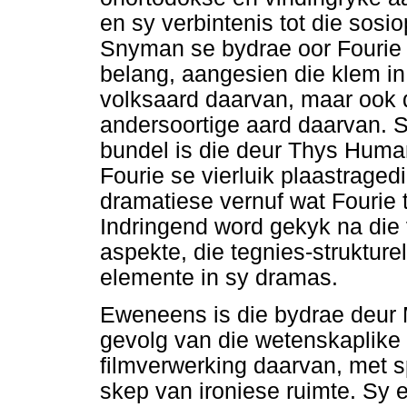
en sy verbintenis tot die sosio
Snyman se bydrae oor Fourie
belang, aangesien die klem in
volksaard daarvan, maar ook
andersoortige aard daarvan. Se
bundel is die deur Thys Huma
Fourie se vierluik plaastraged
dramatiese vernuf wat Fourie t
Indringend word gekyk na di
aspekte, die tegnies-strukture
elemente in sy dramas.
Eweneens is die bydrae deur M
gevolg van die wetenskaplike 
filmverwerking daarvan, met s
skep van ironiese ruimte. Sy 