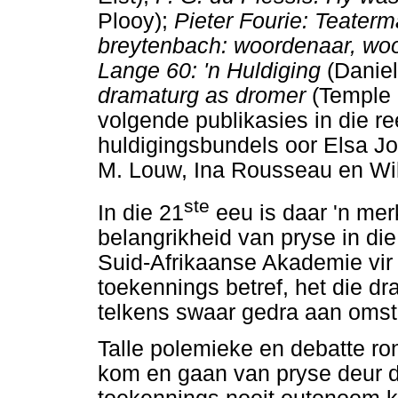
Plooy);
Pieter Fourie: Teater
breytenbach: woordenaar, wo
Lange 60: 'n Huldiging
(Danie
dramaturg as dromer
(Temple 
volgende publikasies in die re
huldigingsbundels oor Elsa Jo
M. Louw, Ina Rousseau en Wi
ste
In die 21
eeu is daar 'n me
belangrikheid van pryse in die
Suid-Afrikaanse Akademie vir
toekennings betref, het die 
telkens swaar gedra aan omst
Talle polemieke en debatte r
kom en gaan van pryse deur die