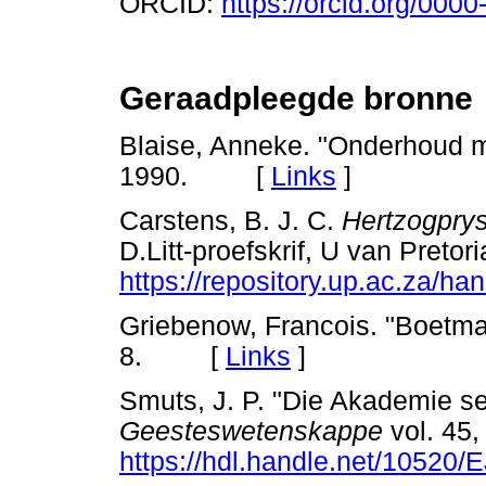
ORCID:
https://orcid.org/000
Geraadpleegde bronne
Blaise, Anneke. "Onderhoud m
1990. [
Links
]
Carstens, B. J. C.
Hertzogprys
D.Litt-proefskrif, U van Pretor
https://repository.up.ac.za/h
Griebenow, Francois. "Boetm
8. [
Links
]
Smuts, J. P. "Die Akademie se
Geesteswetenskappe
vol. 45,
https://hdl.handle.net/10520