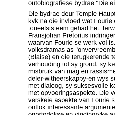
outobiografiese bydrae "Die ei
Die bydrae deur Temple Hauptf
kyk na die invloed wat Fourie
toneelsisteem gehad het, terwy
Fransjohan Pretorius indring
waarvan Fourie se werk vol i
volksdramas as "onvervreemb
(Blaise) en die terugkerende t
verhouding tot sy grond, sy k
misbruik van mag en rassism
deler-witheerskappy-en wys su
met dialoog, sy suksesvolle 
met opvoeringsaspekte. Die 
verskeie aspekte van Fourie s
ontlok interessante argumente
onortodokse en vindingryke aa