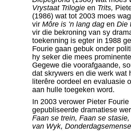
Vrystaat Trilogie
en
Trits,
Piet
(1986) wat tot 2003 moes wag
vir
Môre is 'n lang dag
en
Die
vir die bekroning van sy dram
toekenning is egter in 1988 g
Fourie gaan gebuk onder polit
hy seker die mees prominente 
Gegewe die voorafgaande, sou
dat skrywers en die werk wat 
literêre oordeel en evaluasie
aan hulle toegeken word.
In 2003 verower Pieter Fourie 
gepubliseerde dramatiese werk
Faan se trein, Faan se stasie,
van Wyk, Donderdagsemense, D