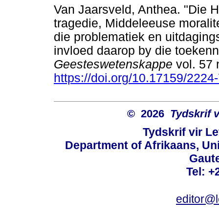
Van Jaarsveld, Anthea. "Die H
tragedie, Middeleeuse moralite
die problematiek en uitdagings
invloed daarop by die toeken
Geesteswetenskappe
vol. 57
https://doi.org/10.17159/222
© 2026
Tydskrif 
Tydskrif vir L
Department of Afrikaans, Unive
Gaute
Tel: +
editor@l