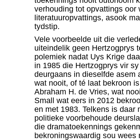
toekennings nooit outonoom ka
verhouding tot opvattings oo
literatuuropvattings, asook m
tydstip.
Vele voorbeelde uit die verled
uiteindelik geen Hertzogprys 
polemiek nadat Uys Krige daa
in 1985 die Hertzogprys vir s
deurgaans in dieselfde asem 
wat nooit, of té laat bekroon 
Abraham H. de Vries, wat nooi
Small wat eers in 2012 bekroon
en met 1983. Telkens is daar
politieke voorbehoude deurs
die dramatoekennings gekenme
bekroningswaardig sou wees n