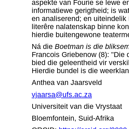
aspekte van Fourie se lewe en
informatiewe gerigtheid; is w
en analiserend; en uiteindelik
literêre nalatenskap binne ko
hierdie buitengewone teaterm
Ná die
Boetman is die blikse
Francois Griebenow (8): "Die
bied die geleentheid vir vers
Hierdie bundel is die weerklan
Anthea van Jaarsveld
vjaarsa@ufs.ac.za
Universiteit van die Vrystaat
Bloemfontein, Suid-Afrika