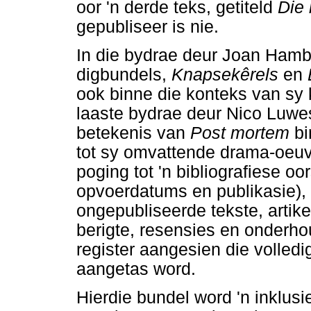
oor 'n derde teks, getiteld
Die
gepubliseer is nie.
In die bydrae deur Joan Hamb
digbundels,
Knapsekêrels
en
ook binne die konteks van sy
laaste bydrae deur Nico Luwe
betekenis van
Post mortem
bi
tot sy omvattende drama-oeuvr
poging tot 'n bibliografiese oo
opvoerdatums en publikasie),
ongepubliseerde tekste, artike
berigte, resensies en onderhou
register aangesien die volledi
aangetas word.
Hierdie bundel word 'n inklus