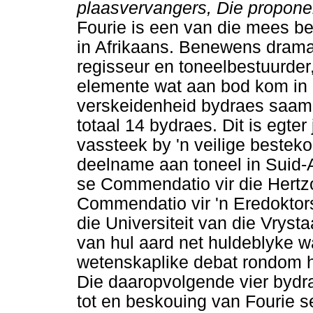
plaasvervangers, Die propone
Fourie is een van die mees b
in Afrikaans. Benewens dramat
regisseur en toneelbestuurder,
elemente wat aan bod kom in h
verskeidenheid bydraes saamge
totaal 14 bydraes. Dit is egte
vassteek by 'n veilige bestek
deelname aan toneel in Suid-A
se Commendatio vir die Hertz
Commendatio vir 'n Eredoktor
die Universiteit van die Vryst
van hul aard net huldeblyke w
wetenskaplike debat rondom h
Die daaropvolgende vier bydra
tot en beskouing van Fourie se