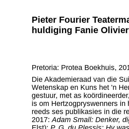
Pieter Fourier Teaterm
huldiging Fanie Olivier 
Pretoria: Protea Boekhuis, 2
Die Akademieraad van die Sui
Wetenskap en Kuns het 'n Her
gestuur, met as koördineerder,
is om Hertzogpryswenners in hi
reeds ses publikasies in die 
2017:
Adam Small: Denker, di
Elst);
P. G. du Plessis: Hy was