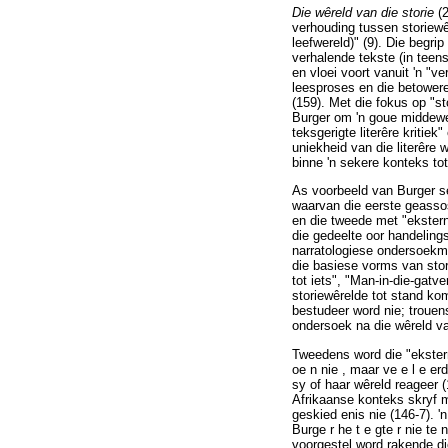
Die wêreld van die storie
(
verhouding tussen storiewê
leefwereld)" (9). Die begrip
verhalende tekste (in teen
en vloei voort vanuit 'n "
leesproses en die betowere
(159). Met die fokus op "s
Burger om 'n goue middewe
teksgerigte literêre kritiek
uniekheid van die literêre 
binne 'n sekere konteks to
As voorbeeld van Burger s
waarvan die eerste geassosi
en die tweede met "ekstern
die gedeelte oor handelings
narratologiese ondersoekme
die basiese vorms van stori
tot iets", "Man-in-die-gatve
storiewêrelde tot stand kom
bestudeer word nie; trouen
ondersoek na die wêreld va
Tweedens word die "eksterne
oe n nie , maar ve e l e e
sy of haar wêreld reageer 
Afrikaanse konteks skryf m
geskied enis nie (146-7). '
Burge r he t e gte r nie te
voorgestel word rakende di