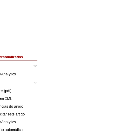
ersonalizados
 Analytics
er (pdf)
 em XML
cias do artigo
itar este artigo
 Analytics
ão automática