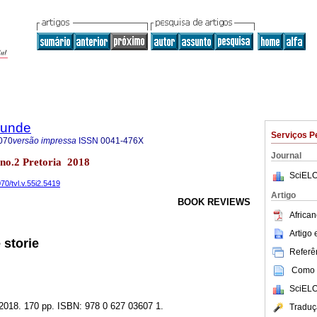
rkunde
Serviços P
070
versão impressa
ISSN
0041-476X
Journal
5 no.2 Pretoria 2018
SciELO
70/tvl.v.55i2.5419
Artigo
BOOK REVIEWS
African
Artigo
 storie
Referên
Como c
SciELO
 2018. 170 pp. ISBN: 978 0 627 03607 1.
Traduç