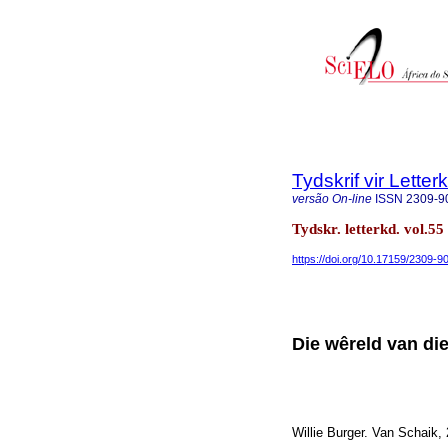
Tydskrif vir Lette
versão On-line
ISSN
2309-9
Tydskr. letterkd. vol.5
https://doi.org/10.17159/2309-90
Die wêreld van die
Willie Burger. Van Schaik,