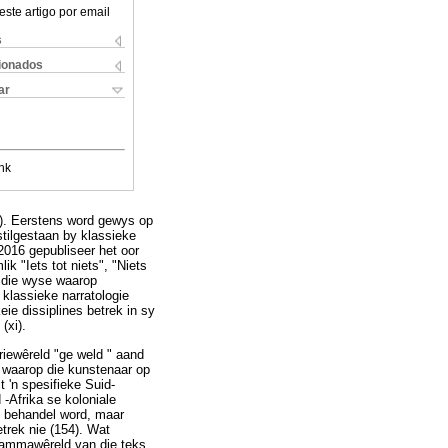
este artigo por email
s
cionados
ar
nk
n). Eerstens word gewys op
stilgestaan by klassieke
2016 gepubliseer het oor
k "Iets tot niets", "Niets
in die wyse waarop
 klassieke narratologie
ie dissiplines betrek in sy
(xi).
oriewêreld "ge weld " aand
r waarop die kunstenaar op
 'n spesifieke Suid-
-Afrika se koloniale
ik behandel word, maar
etrek nie (154). Wat
 kammawêreld van die teks