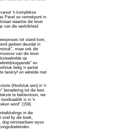
t vanuit 'n komplekse
as Pavel se vertrekpunt in
ntstaan waartoe die leser
ngs van die werklikheid
leesproses tot stand kom,
 word gedoen deurdat in
nstruk", maar ook die
prosesse van die leser
fiksiewêrelde op
 "wêreldskeppende" en
ofstuk belig 'n aantal
 te beskryf en wêrelde met
storie (Hoofstuk een) in 'n
" benadering tot die lees
 tekste te beklemtoon, nie
 noodsaaklik is in 'n
teken word" (159).
ntwikkelings in die
t vind by die boek,
ge, dog verstaanbare wyse
rsingsdoeleindes.