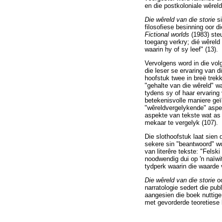
en die postkoloniale wêrel
Die wêreld van die storie
s
filosofiese besinning oor d
Fictional worlds
(1983) steu
toegang verkry; dié wêreld i
waarin hy of sy leef" (13).
Vervolgens word in die vol
die leser se ervaring van d
hoofstuk twee in breë trek
"gehalte van die wêreld" wa
tydens sy of haar ervaring 
betekenisvolle maniere geï
"wêreldvergelykende" aspekt
aspekte van tekste wat as 
mekaar te vergelyk (107).
Die slothoofstuk laat sien 
sekere sin "beantwoord" wo
van literêre tekste: "Felsk
noodwendig dui op 'n naïwit
tydperk waarin die waarde 
Die wêreld van die storie
o
narratologie sedert die pu
aangesien die boek nuttige 
met gevorderde teoretiese