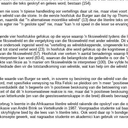
d waarin die teks geskryf en gelees word, bestaan (154).
ien nie soos 'n tipiese handleiding oor vertellings daar uit nie, maar vloei voor
ie wêreld van die storie. In die eerste hoofstuk dui Burger aan dat hy op Thom
n, naamlik dat "'n alternatiewe moontlike wêreld" (13) deur die literêre teks o
s egter nie "'n geslote spel" nie, maar "kan 'n rol speel in die leser se ervari
gende vier hoofstukke gefokus op die wyse waarop 'n fiksiewêreld tydens die 
ie fiksiewêreld en die vergelyking van die fiksiewêreld met ander wêrelde. Dit
ke ondersoek ingestel word na "vertelling as wêreldskeppende, singewende ko
t tot stand vertel word (23). In hoofstuk drie word gefokus op die kognitiewe 
van die fiksiewêreld (57). Hoofstuk vier verken 'n aantal benaderings waarop 
nterpreteer kan word (83-4), waarvan die belangrikste die gedeelte is oor die
e van fiksie as 'n manier om fiksiewêrelde te interpreteer (100). Die vyfde ho
leidrade dien vir die totstandkoming van wêrelde, wat kan help om die wêreld
die waarde van Burger se werk, in soverre sy besinning oor die wêreld van die 
rd, met spesifieke verwysing na Rita Felski se pleidooi om 'n meer "positiewe
i verduidelik dat 'n begeerte om 'n positiewe beskouing van die betowering van
eit of dat dit 'n konserwatiewe reaksie is nie, maar dat 'n positiewe beskouing
van letterkunde (en van die geesteswetenskappe in die breë) dikwels bevraag
orbrug 'n leemte in die Afrikaanse literêre wêreld rakende die opskryf van die o
blikasie van André Brink se
Vertelkunde
in 1987. Voorgraadse studente sal baa
skryfriglyne bied by die lees van 'n literêre teks. Ook word daar op 'n bondi
 konsepte gewerk, wat nagraadse studente en akademici kan gebruik vir navo