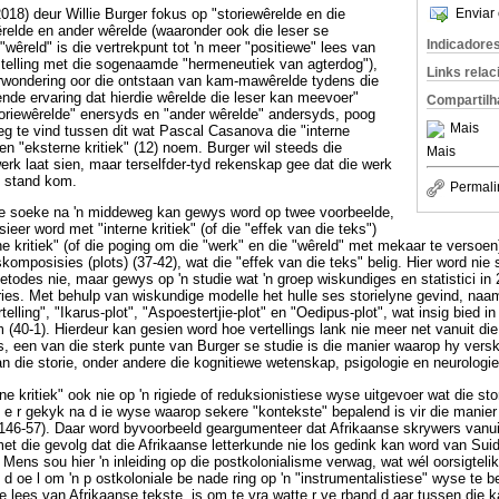
Enviar 
2018) deur Willie Burger fokus op "storiewêrelde en die
relde en ander wêrelde (waaronder ook die leser se
Indicadore
 "wêreld" is die vertrekpunt tot 'n meer "positiewe" lees van
stelling met die sogenaamde "hermeneutiek van agterdog"),
Links rela
verwondering oor die ontstaan van kam-mawêrelde tydens die
nde ervaring dat hierdie wêrelde die leser kan meevoer"
Compartilh
toriewêrelde" enersyds en "ander wêrelde" andersyds, poog
Mais
g te vind tussen dit wat Pascal Casanova die "interne
" en "eksterne kritiek" (12) noem. Burger wil steeds die
Mais
werk laat sien, maar terselfder-tyd rekenskap gee dat die werk
t stand kom.
Permali
e soeke na 'n middeweg kan gewys word op twee voorbeelde,
eer word met "interne kritiek" (of die "effek van die teks")
e kritiek" (of die poging om die "werk" en die "wêreld" met mekaar te versoe
komposisies (plots) (37-42), wat die "effek van die teks" belig. Hier word nie 
todes nie, maar gewys op 'n studie wat 'n groep wiskundiges en statistici in 
es. Met behulp van wiskundige modelle het hulle ses storielyne gevind, naamli
rtelling", "Ikarus-plot", "Aspoestertjie-plot" en "Oedipus-plot", wat insig bied 
 (40-1). Hierdeur kan gesien word hoe vertellings lank nie meer net vanuit die
s, een van die sterk punte van Burger se studie is die manier waarop hy verske
n die storie, onder andere die kognitiewe wetenskap, psigologie en neurologie 
 kritiek" ook nie op 'n rigiede of reduksionistiese wyse uitgevoer wat die st
rd e r gekyk na d ie wyse waarop sekere "kontekste" bepalend is vir die manie
(146-57). Daar word byvoorbeeld geargumenteer dat Afrikaanse skrywers vanuit
et die gevolg dat die Afrikaanse letterkunde nie los gedink kan word van Suid 
n Mens sou hier 'n inleiding op die postkolonialisme verwag, wat wél oorsigtel
 n d oe l om 'n p ostkoloniale be nade ring op 'n "instrumentalistiese" wyse te b
e lees van Afrikaanse tekste, is om te vra watte r ve rband d aar tussen die