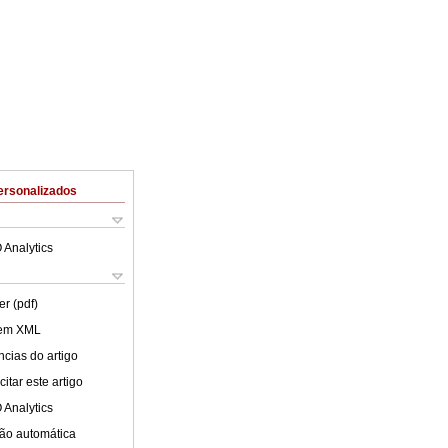
ersonalizados
 Analytics
er (pdf)
 em XML
cias do artigo
itar este artigo
 Analytics
ão automática