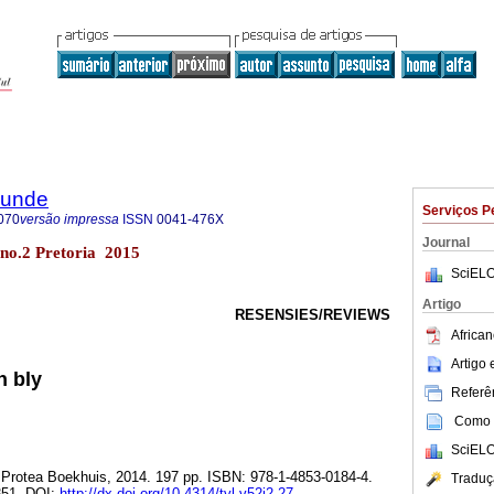
rkunde
Serviços P
070
versão impressa
ISSN
0041-476X
Journal
2 no.2 Pretoria 2015
SciELO
Artigo
RESENSIES/REVIEWS
African
Artigo
n bly
Referên
Como c
SciELO
 Protea Boekhuis, 2014. 197 pp. ISBN: 978-1-4853-0184-4.
Traduç
51. DOI:
http://dx.doi.org/10.4314/tvl.v52i2.27