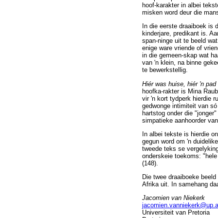
hoof-karakter in albei teks
misken word deur die mans
In die eerste draaiboek is 
kinderjare, predikant is. A
span-ninge uit te beeld wat
enige ware vriende of vrie
in die gemeen-skap wat haa
van 'n klein, na binne ge
te bewerkstellig.
Hiér was huise, hiér 'n pad
hoofka-rakter is Mina Rau
vir 'n kort tydperk hierdie
gedwonge intimiteit van só
hartstog onder die "jonger"
simpatieke aanhoorder van K
In albei tekste is hierdie 
gegun word om 'n duidelike
tweede teks se vergelykin
onderskeie toekoms: "hele 
(148).
Die twee draaiboeke beeld
Afrika uit. In samehang d
Jacomien van Niekerk
jacomien.vanniekerk@up.a
Universiteit van Pretoria