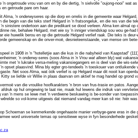
te 'n ongetroude vrou van om en by die dertig, 'n sielvolle "oujong-nooi" wat 
 en getroude pare om haar.
dit Alma, 'n onderwyseres op die dorp en orrelis in die gemeente waar Helgard, 
an die begin van die teks sterf Helgard in 'n fratsongeluk, en die res van die te
 'n sinistere ondertoon aan die predikant se dood verleen. Alma ken almal op 
ndinne nie, behalwe Helgard, met wie sy 'n inniger vriendskap sou wou ge-had h
r eie huwelik berou en op die getroude Helgard verlief raak. Die teks is deu
keerde gemeenskap en die onver-moë, desnieteenstaande, van mense om bete
speel in 1908 in 'n "hotelletjie aan die kus in die nabyheid van Kaapstad" (111
benheimer, 'n onderwy-seres (soos Alma in
'n Vrou wat alleen
bly) wat vakansie
 ruimte met 'n lukrake versa-meling vakansiegangers en is deel van die wis-sel
 'n opset plaasvind. Mina bly egter gro-tendeels 'n toeskouer van ontluikende
 gaste. Net soos Alma, wat óók verlief is op Helgard maar dit nooit kan openba
itty se liefde vir Willie in plaas daarvan om aktief te mag handel op grond va
onvermoë van die vroulike hoofkarakters 'n bron van frus-trasie en patos. Aange
 afdruk op hul omgewing te laat nie, maak hul lewens die indruk van vervlieten
g van 'n mens se lewe met 'n verdwene beskawing is be-sonder van toepassi
wêrelde so vol-kome uitgewis dat niemand vandag meer kan sê nie: hiér was 
 op Schoeman se kenmerkende ongehaaste manier verbyge-gane eras in die g
aarmee word universele temas op sensitiewe wyse in fyn besonderhede gesket
c.za