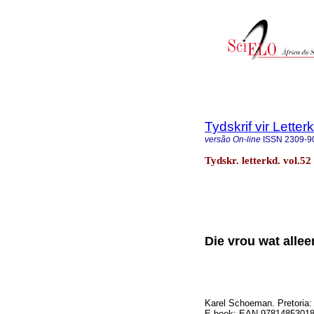
Tydskrif vir Lette
versão On-line
ISSN
2309-9
Tydskr. letterkd. vol.5
Die vrou wat allee
Karel Schoeman. Pretoria:
E-boek: EAN 97814853018