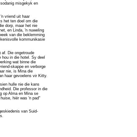
as sodanig misgekyk en
'n vriend uit haar
ks het ten doel om die
die dorp, maar het nie
et, en Linda, 'n nuweling
r-week van die beklemming
-kenisvolle kommunikasie
) af. Die ongetroude
 hou in die hotel. Sy deel
werking wat binne die
 vriend-skappe en verborge
ar nie, is Mina die
n haar gevoelens vir Kitty.
sien hulle nie die kans
dheid. Die professor in die
ng op Alma en Mina se
huise, hiér was 'n pad"
eskiedenis van Suid-
s.