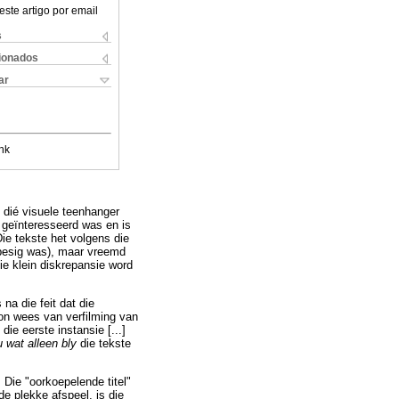
este artigo por email
s
cionados
ar
nk
 dié visuele teenhanger
 geïnteresseerd was en is
Die tekste het volgens die
 besig was), maar vreemd
ie klein diskrepansie word
na die feit dat die
 kon wees van verfilming van
die eerste instansie [...]
u wat alleen bly
die tekste
.
Die "oorkoepelende titel"
de plekke afspeel, is die