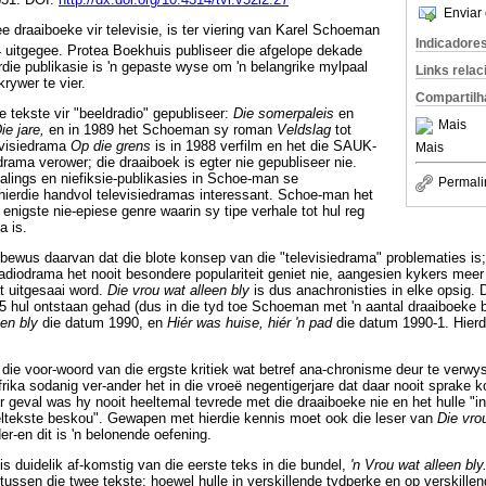
Enviar 
e draaiboeke vir televisie, is ter viering van Karel Schoeman
Indicadore
 uitgegee. Protea Boekhuis publiseer die afgelope dekade
ie publikasie is 'n gepaste wyse om 'n belangrike mylpaal
Links rela
krywer te vier.
Compartilh
tekste vir "beeldradio" gepubliseer:
Die somerpaleis
en
Mais
ie jare,
en in 1989 het Schoeman sy roman
Veldslag
tot
evisiedrama
Op die grens
is in 1988 verfilm en het die SAUK-
Mais
edrama verower; die draaiboek is egter nie gepubliseer nie.
talings en niefiksie-publikasies in Schoe-man se
Permali
hierdie handvol televisiedramas interessant. Schoe-man het
enigste nie-epiese genre waarin sy tipe verhale tot hul reg
a is.
 bewus daarvan dat die blote konsep van die "televisiedrama" problematies is;
diodrama het nooit besondere populariteit geniet nie, aangesien kykers meer
t uitgesaai word.
Die vrou wat alleen bly
is dus anachronisties in elke opsig. 
5 hul ontstaan gehad (dus in die tyd toe Schoeman met 'n aantal draaiboeke
een bly
die datum 1990, en
Hiér was huise, hiér 'n pad
die datum 1990-1. Hierd
e voor-woord van die ergste kritiek wat betref ana-chronisme deur te verwys 
Afrika sodanig ver-ander het in die vroeë negentigerjare dat daar nooit sprake
er geval was hy nooit heeltemal tevrede met die draaiboeke nie en het hulle "in 
eltekste beskou". Gewapen met hierdie kennis moet ook die leser van
Die vro
r-en dit is 'n belonende oefening.
 is duidelik af-komstig van die eerste teks in die bundel,
'n Vrou wat alleen bly
ussen die twee tekste: hoewel hulle in verskillende tydperke en op verskillen