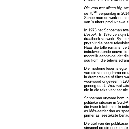
Die vrou wat alleen bly,
twe
ste
se 75
verjaardag in 2014
Schoe-man se werk en hierd
van 'n uiters produktiewe s
In 1975 het Schoeman twee 
Besoek.
In 1976 verskyn
D
draaiboek verwerk. Sy tel
prys vir die beste televisi
Naas die talle romans, ver
indrukwekkende oeuvre is 
moontlik aangevoel dat die 
sou kom, die televisiedram
Die moderne leser is egter
van die verhoogdrama en ra
in dramareekse of films wa
voorwoord ongeveer in 198
genoeg dra
'n Vrou wat all
nie in die teks verklaar nie.
Schoeman vrywaar hom in di
politieke situasie in Suid-
die twee tekste nie. In ied
as léés-eerder dan as spe
primêr as leestekste benade
Die titel van die publikasie
sinspeel op die oorkomste t