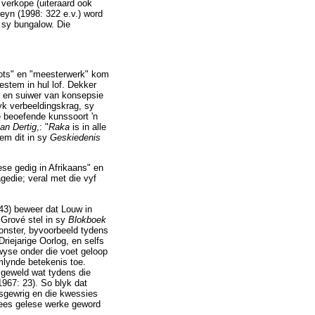
 verkope (uiteraard ook
eyn (1998: 322 e.v.) word
 sy bungalow. Die
roots" en "meesterwerk" kom
gestem in hul lof. Dekker
k en suiwer van konsepsie
k verbeeldingskrag, sy
e beoefende kunssoort 'n
an Dertig
,: "
Raka
is in alle
oem dit in sy
Geskiedenis
ese gedig in Afrikaans" en
gedie; veral met die vyf
243) beweer dat Louw in
 Grové stel in sy
Blokboek
onster, byvoorbeeld tydens
riejarige Oorlog, en selfs
 wyse onder die voet geloop
mlynde betekenis toe.
 geweld wat tydens die
967: 23). So blyk dat
dsgewrig en die kwessies
ees gelese werke geword