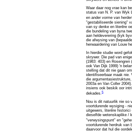
Waar daar nog vrae kan bes
status van N. P. van Wyk L
en ander vorme van herden
"gestabiliseerde siening" 
van sy denke en literêre o
die bundeling van byna tw
aan heldeverering (kyk byvo
die afwysing van (bepaalde
herwaardering van Louw het 
In hierdie studie word gef
skrywer. Die pad van enige
(1983: 403) en Rosengren (
ook Van Dijk 1999) 'n bela
stelling dat dit nie gaan 
identifiseerbaar maak nie.
die argumentasiestrukture,
2003a en Van Coller 2004).
insiens ook beskik oor intr
5
dekades.
Nou is dit natuurlik nie so
voortdurende wysiging - nie
uitgewers, literêre historic
dieselfde wetenskaplike / k
"verwysingspunt" en "gehe
voortdurende herdruk van bo
daarvoor dat hul die oordel