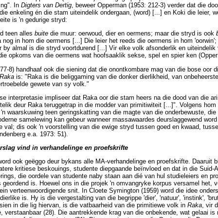
ing". In
Digters van Dertig
, beweer Opperman (1953: 212-3) verder dat die do
 enkeling én die stam uiteindelik ondergaan, (word) [...] en Koki die leier, 
ite is 'n gedurige stryd:
yd teen alles
buite
die muur: oerwoud, dier en oermens; maar die stryd is ook
nog in hom die oermens [...] Die leier het reeds die oermens in hom 'oorwin
r by almal is die stryd voortdurend [...] Vir elke volk afsonderlik en uiteindelik
ie opkoms van die oermens wat hoofsaaklik sekse, spel en spier ken (Oppe
77-8) handhaaf ook die siening dat die onontkombare mag van die bose oor d
Raka
is: "Raka is die beliggaming van die donker dierlikheid, van onbeheerste d
rtroebelde gewete van sy volk."
se interpretasie impliseer dat Raka oor die stam heers na die dood van die aris
elik deur Raka teruggetrap in die modder van primitiwiteit [...]". Volgens hom
 'n waarskuwing teen geringskatting van die magte van die onderbewuste, die 
moderne samelewing kan gebeur wanneer massawaardes deurslaggewend word 
e val; dis ook 'n voorstelling van die ewige stryd tussen goed en kwaad, tuss
indenberg e.a. 1973: 51).
rslag vind in verhandelinge en proefskrifte
ord ook geëggo deur bykans alle MA-verhandelinge en proefskrifte. Daaruit b
atere kritiese beskouings, studente diepgaande beïnvloed en dat in die Suid-
rings, die oordele van studente naby staan aan dié van hul studieleiers en pr
s geordend is. Hoewel ons in die projek 'n omvangryke korpus versamel het, vo
klein verteenwoordigende snit. In Cloete Symington (1959) word die idee onders
erlike is. Hy is die vergestalting van die begrippe 'dier', 'natuur', 'instink', 'brut
sien in die lig hiervan, is die vatbaarheid van die primitiewe volk in
Raka
, vir
e, verstaanbaar (28). Die aantrekkende krag van die onbekende, wat gelaai i