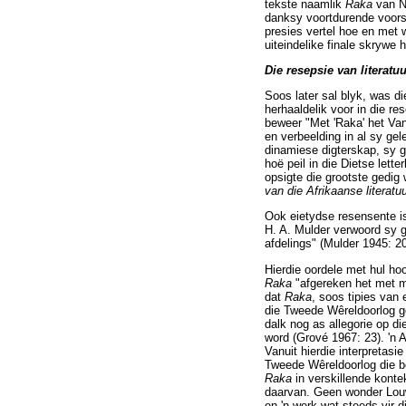
tekste naamlik
Raka
van N.
danksy voortdurende voorsk
presies vertel hoe en met
uiteindelike finale skrywe
Die resepsie van literatuur
Soos later sal blyk, was d
herhaaldelik voor in die res
beweer "Met 'Raka' het Van
en verbeelding in al sy gel
dinamiese digterskap, sy g
hoë peil in die Dietse let
opsigte die grootste gedig
van die Afrikaanse literatu
Ook eietydse resensente is
H. A. Mulder verwoord sy 
afdelings" (Mulder 1945: 20
Hierdie oordele met hul ho
Raka
"afgereken het met ma
dat
Raka
, soos tipies van
die Tweede Wêreldoorlog gel
dalk nog as allegorie op d
word (Grové 1967: 23). 'n 
Vanuit hierdie interpretas
Tweede Wêreldoorlog die be
Raka
in verskillende kont
daarvan. Geen wonder Louw
en 'n werk wat steeds vir d