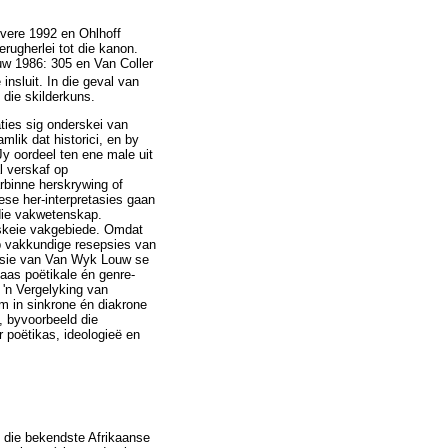
evere 1992 en Ohlhoff
erugherlei tot die kanon.
uw 1986: 305 en Van Coller
insluit. In die geval van
 die skilderkuns.
aties sig onderskei van
mlik dat historici, en by
Jy oordeel ten ene male uit
l verskaf op
rbinne herskrywing of
ese her-interpretasies gaan
rdie vakwetenskap.
rskeie vakgebiede. Omdat
op vakkundige resepsies van
tasie van Van Wyk Louw se
aas poëtikale én genre-
 'n Vergelyking van
eem in sinkrone én diakrone
, byvoorbeeld die
r poëtikas, ideologieë en
 die bekendste Afrikaanse