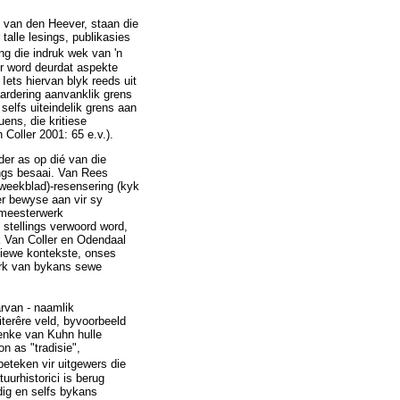
 van den Heever, staan die
alle lesings, publikasies
g die indruk wek van 'n
er word deurdat aspekte
Iets hiervan blyk reeds uit
ardering aanvanklik grens
selfs uiteindelik grens aan
ens, die kritiese
 Coller 2001: 65 e.v.).
der as op dié van die
ings besaai. Van Rees
 weekblad)-resensering (kyk
er bewyse aan vir sy
 meesterwerk
 stellings verwoord word,
ok Van Coller en Odendaal
atiewe kontekste, onses
erk van bykans sewe
arvan - naamlik
iterêre veld, byvoorbeeld
 denke van Kuhn hulle
n as "tradisie",
beteken vir uitgewers die
uurhistorici is berug
ndig en selfs bykans