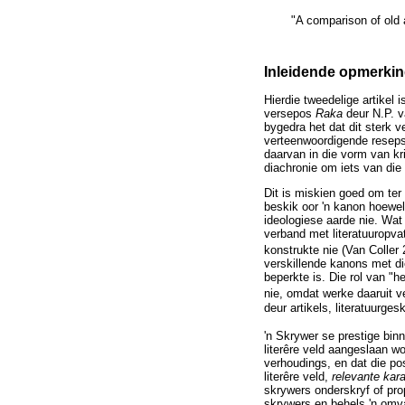
"A comparison of old a
Inleidende opmerking
Hierdie tweedelige artikel 
versepos
Raka
deur N.P. v
bygedra het dat dit sterk 
verteenwoordigende reseps
daarvan in die vorm van kr
diachronie om iets van die 
Dit is miskien goed om ter 
beskik oor 'n kanon hoewel
ideologiese aarde nie. Wat
verband met literatuuropva
konstrukte nie (Van Coller 
verskillende kanons met di
beperkte is. Die rol van "he
nie, omdat werke daaruit 
deur artikels, literatuurg
'n Skrywer se prestige binne
literêre veld aangeslaan wo
verhoudings, en dat die po
literêre veld,
relevante kara
skrywers onderskryf of pro
skrywers en behels 'n omva