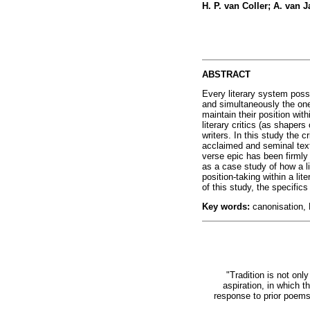
H. P. van Coller; A. van 
ABSTRACT
Every literary system poss
and simultaneously the one
maintain their position with
literary critics (as shapers
writers. In this study the cr
acclaimed and seminal texts
verse epic has been firmly 
as a case study of how a li
position-taking within a lit
of this study, the specifics
Key words:
canonisation, 
"Tradition is not onl
aspiration, in which t
response to prior poems,