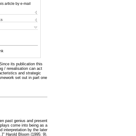
is article by e-mail
ks
nk
ince its publication this
g / rerealisation can act
cteristics and strategic
framework set out in part one
ween past genius and present
s, plays come into being as a
 interpretation by the later
...]" Harold Bloom (1995: 9).