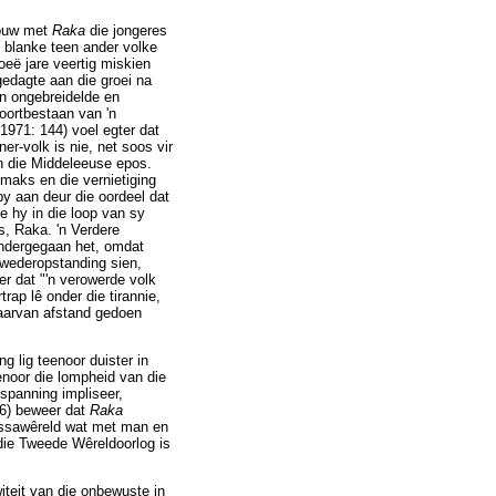
Louw met
Raka
die jongeres
ie blanke teen ander volke
oeë jare veertig miskien
 gedagte aan die groei na
en ongebreidelde en
oortbestaan van 'n
1971: 144) voel egter dat
er-volk is nie, net soos vir
an die Middeleeuse epos.
imaks en die vernietiging
rby aan deur die oordeel dat
e hy in die loop van sy
s, Raka. 'n Verdere
ondergegaan het, omdat
 wederopstanding sien,
er dat "'n verowerde volk
ap lê onder die tirannie,
 waarvan afstand gedoen
ng lig teenoor duister in
enoor die lompheid van die
 spanning impliseer,
46) beweer dat
Raka
massawêreld wat met man en
 die Tweede Wêreldoorlog is
iteit van die onbewuste in