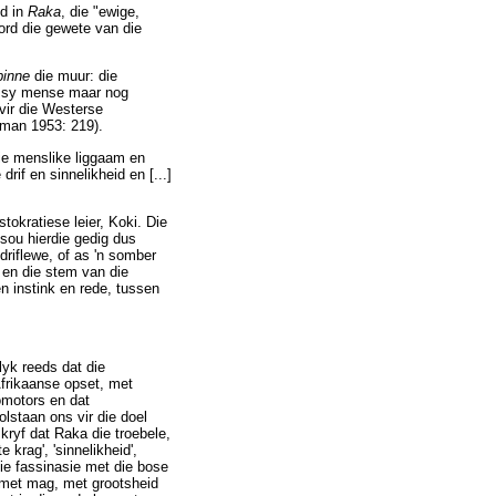
od in
Raka
, die "ewige,
word die gewete van die
binne
die muur: die
'; sy mense maar nog
 vir die Westerse
rman 1953: 219).
ie menslike liggaam en
rif en sinnelikheid en [...]
tokratiese leier, Koki. Die
 sou hierdie gedig dus
driflewe, of as 'n somber
en die stem van die
en instink en rede, tussen
lyk reeds dat die
Afrikaanse opset, met
omotors en dat
lstaan ons vir die doel
kryf dat Raka die troebele,
e krag', 'sinnelikheid',
 die fassinasie met die bose
s met mag, met grootsheid