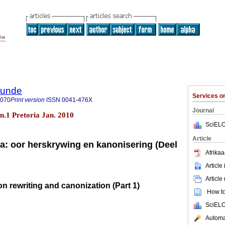
rkunde
Services 
9070
Print version
ISSN
0041-476X
Journal
 n.1 Pretoria Jan. 2010
SciELO
Article
a: oor herskrywing en kanonisering (Deel
Afrikaa
Article
Article
on rewriting and canonization (Part 1)
How to 
SciELO
Automat