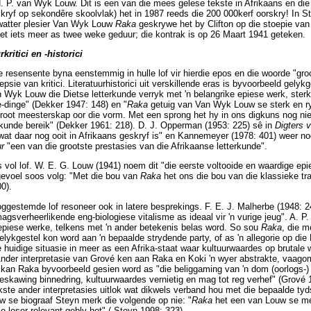
 P. van Wyk Louw. Dit is een van die mees gelese tekste in Afrikaans en die
ryf op sekondêre skoolvlak) het in 1987 reeds die 200 000kerf oorskry! In St
 watter plesier Van Wyk Louw
Raka
geskrywe het by Clifton op die stoepie van
 het iets meer as twee weke geduur; die kontrak is op 26 Maart 1941 geteken.
kritici en -historici
ie resensente byna eenstemmig in hulle lof vir hierdie epos en die woorde "g
epsie van kritici. Literatuurhistorici uit verskillende eras is byvoorbeeld gelyk
 Wyk Louw die Dietse letterkunde verryk met 'n belangrike epiese werk, ster
e-dinge" (Dekker 1947: 148) en "
Raka
getuig van Van Wyk Louw se sterk en ry
root meesterskap oor die vorm. Met een sprong het hy in ons digkuns nog ni
terkunde bereik" (Dekker 1961: 218). D. J. Opperman (1953: 225) sê in
Digters v
 wat daar nog ooit in Afrikaans geskryf is" en Kannemeyer (1978: 401) weer n
ur
"een van die grootste prestasies van die Afrikaanse letterkunde".
 vol lof. W. E. G. Louw (1941) noem dit "die eerste voltooide en waardige epi
gevoel soos volg: "Met die bou van
Raka
het ons die bou van die klassieke tra
0).
oggestemde lof resoneer ook in latere besprekings. F. E. J. Malherbe (1948: 
gsverheerlikende eng-biologiese vitalisme as ideaal vir 'n vurige jeug". A. P.
 epiese werke, telkens met 'n ander betekenis belas word. So sou
Raka
, die m
ykgestel kon word aan 'n bepaalde strydende party, of as 'n allegorie op die D
ie huidige situasie in meer as een Afrika-staat waar kultuurwaardes op brutale
Ander interpretasie van Grové ken aan Raka en Koki 'n wyer abstrakte, vaago
ie kan Raka byvoorbeeld gesien word as "die beliggaming van 'n dom (oorlogs-)
skawing binnedring, kultuurwaardes vernietig en mag tot reg verhef" (Grové 1
ekste ander interpretasies uitlok wat dikwels verband hou met die bepaalde ty
 se biograaf Steyn merk die volgende op nie: "
Raka
het een van Louw se m
ie leser relevant gebly het" ( Steyn 1998: 323).