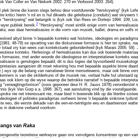
ok Van Coller en Van Niekerk 2002: 270 en Verboord 2003: 264).
 plek binne die kanon slegs behou deur voortdurende "herskrywing" (kyk Lef
re kritici hierin 'n rol en is hul dikwels die geleibuise (
conduits
) wat skrywers t
e "herskrywing" wat belangrik is (kyk ook Van Rees en Dorleijn 1994: 109; Lo
7
 wyer publiek bereik.
"Herskrywing" moet eintlik enige vorm van herrealisasie 
aka
, was daar herrealisasies in die vorm van musiek, ballet, drama en selfs in
geskied altyd binne 'n bepaalde konteks wat histories, ideologies en paradigm
1981: 48-78) se opvatting van die diskursiewe formasie is hier ter sprake, naa
elde totaal vry kan wees van kontekstuele gebondenheid (kyk Marais 2005: 59). 
eneutiese konteks. Herlesings of herrealisasies kan dus ook boeiende materiaa
 formasies, met ander woorde die ideologiese en interpretatiewe konteks waa
ealisasie is genologies bepaald; dit is dus logies dat byvoorbeeld musiekologi
nterpretasies aangesien dit moet rekening hou met bepaalde aspekte binne daa
v.) wys op die belang van narratiewe binne menselewens, maar ook binne ve
kenners is van die skilderkuns of die musiek nie, verlaat hulle hul uiteraard 
aas ook klem op die wyse waarop die betrokke narratief 'n bepaalde interpre
ng "verwagtingshorison" (soos geponeer deur H. R. Jauss 1978) veronderstel n
ennis (kyk Van Gorp e.a. 1998: 367), wat aansluiting vind by die voorafgaande.
esproke nie net interessant nie, maar bied 'n boeiende blik op die literêre sist
ideologieë of politieke paradigmas oorheers binne 'n bepaalde sinkrone tydsnit
gste eeu, die eerste dekade van die een-en-twintigste eeu en daarteenoor watte
ns in diakrone verband voorkom.
tvangs van
Raka
teengesette teoretiese werkwyse gaan ons vervolgens konsentreer op een van