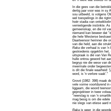
In die gees van die betro
dertig jaar voor was in sy 
sou uitbeeld, is volgens Ol
wel toespelings in die rigt
hoër stadia van ontwikkelin
vernietigende instinkte. A
gemeenskap, en die rol van
niemand kan beweer dat "dit
die hele Westerse beskawin
Daarteenoor herinner die or
van die held, aan die struk
Raka
die verhaal is van '
geskiedenis opgeklim het, 
uitspraak is dié van Van 
hulle ontrou geword het aa
begryp nie die wese van di
meermale onder begeesterde
is dít die finale waarheid:
word, is 'n verlore saak'."
Grové (1982: 398) maak die
vele vorme voortdurend in 
liggaam, die woord teenoor 
geprojekteer in twee volwa
"neerslag is van 'n smartl
mag besig is om die edele 
nie slegs van etiese aard n
Raka
is weer, in die woord