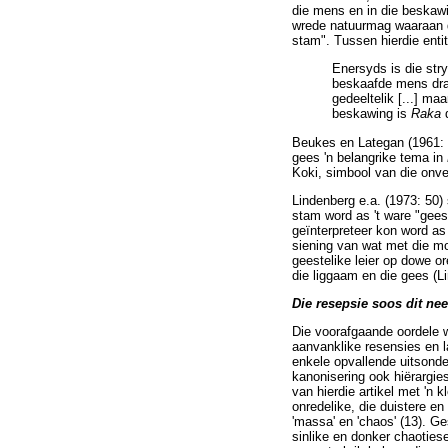
die mens en in die beskaw
wrede natuurmag waaraan die
stam". Tussen hierdie entite
Enersyds is die str
beskaafde mens dra 
gedeeltelik [...] maa
beskawing is
Raka
d
Beukes en Lategan (1961: 
gees 'n belangrike tema in
Koki, simbool van die onve
Lindenberg e.a. (1973: 50) 
stam word as 't ware "geest
geïnterpreteer kon word as
siening van wat met die 
geestelike leier op dowe or
die liggaam en die gees (L
Die resepsie soos dit nee
Die voorafgaande oordele w
aanvanklike resensies en l
enkele opvallende uitsonde
kanonisering ook hiërargie
van hierdie artikel met 'n 
onredelike, die duistere en di
'massa' en 'chaos' (13). Ge
sinlike en donker chaoties