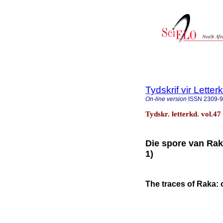
Tydskrif vir Lette
On-line version
ISSN
2309-
Tydskr. letterkd. vol.47
Die spore van Rak
1)
The traces of Raka: 