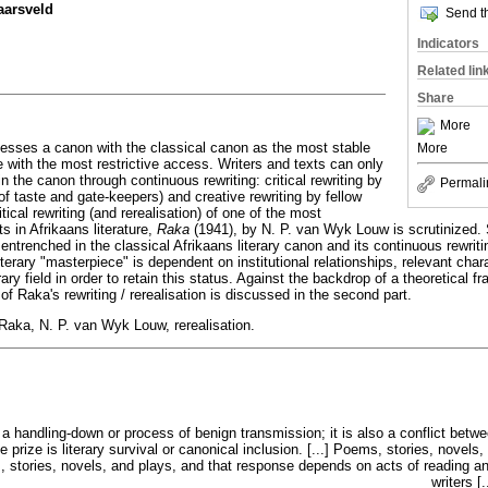
Jaarsveld
Send th
Indicators
Related lin
Share
More
esses a canon with the classical canon as the most stable
More
 with the most restrictive access. Writers and texts can only
in the canon through continuous rewriting: critical rewriting by
Permali
 of taste and gate-keepers) and creative rewriting by fellow
itical rewriting (and rerealisation) of one of the most
 in Afrikaans literature,
Raka
(1941), by N. P. van Wyk Louw is scrutinized. S
entrenched in the classical Afrikaans literary canon and its continuous rewritin
terary "masterpiece" is dependent on institutional relationships, relevant chara
erary field in order to retain this status. Against the backdrop of a theoretical 
 of Raka's rewriting / rerealisation is discussed in the second part.
Raka, N. P. van Wyk Louw, rerealisation.
y a handling-down or process of benign transmission; it is also a conflict bet
he prize is literary survival or canonical inclusion. [...] Poems, stories, novel
 stories, novels, and plays, and that response depends on acts of reading and
writers [