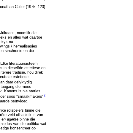
Jonathan Culler (1975: 123).
Afrikaans, naamlik die
teks en alles wat daartoe
gekyk na
wings / herrealisasies
en sinchronie en die
 Elke literatuursisteem
 in dieselfde estetiese en
erêre tradisie, hou direk
eutrale estetiese
an daar gelyktydig
e toegang die mees
rik. Kanons is nie staties
2
rander soos "smaakmakers"
waarde beïnvloed.
ike rolspelers binne die
rêre veld afhanklik is van
s en agente
binne die
ie los van die poëtika wat
estige konsentreer op