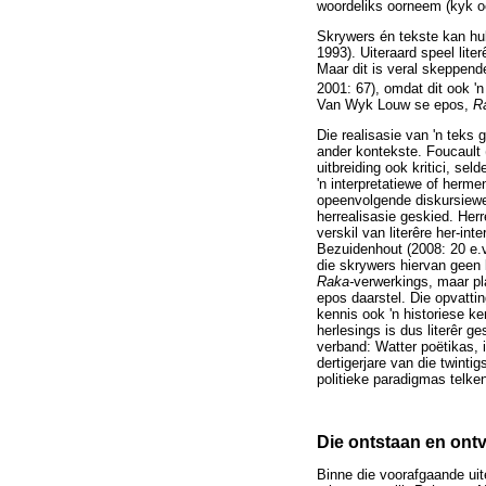
woordeliks oorneem (kyk o
Skrywers én tekste kan hul
1993). Uiteraard speel literê
Maar dit is veral skeppend
2001: 67), omdat dit ook 'n
Van Wyk Louw se epos,
R
Die realisasie van 'n teks 
ander kontekste. Foucault (
uitbreiding ook kritici, s
'n interpretatiewe of herm
opeenvolgende diskursiewe
herrealisasie geskied. Herr
verskil van literêre her-i
Bezuidenhout (2008: 20 e.
die skrywers hiervan geen 
Raka-
verwerkings, maar pl
epos daarstel. Die opvatti
kennis ook 'n historiese k
herlesings is dus literêr g
verband: Watter poëtikas, 
dertigerjare van die twinti
politieke paradigmas telke
Die ontstaan en on
Binne die voorafgaande ui