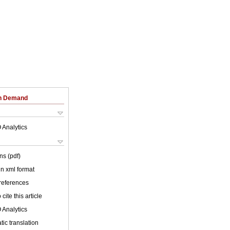
on Demand
 Analytics
ns (pdf)
 in xml format
 references
cite this article
 Analytics
ic translation