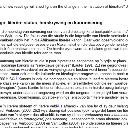
nd new readings will shed light on the change in the institution of literature" 
e: literêre status, herskrywing en kanonisering
is die neerslag van navorsing oor een van die belangrikste boekpublikasies in 
an Wyk Louw. Die fokus van die studie is die lotgevalle van hierdie seminale 
verankerd gebly het in die Afrikaanse literêre kanon. Daar word opeenvolgend 
ies wat die eietydse resepsie van
Raka
insluit en die daaropvolgende herskry
itiek én kreatiewe prosesse. Op hierdie wyse word na 'n balans gestrewe tuss
evolusie van hierdie teks aan te toon.
aanvang van hierdie studie 'n paar hipotetiese aannames op 'n rytjie te plaas.
 sodanige kanons as "selektiewe geheues" (Lauter 1991: 21) nie gegrondves is
 derhalwe as waardevol en as verwysingspunt beskou word binne 'n bepaalde lit
ttings, maar ook met die kulturele en ideologiese omgewing; kanons is nooit n
1
2001: 64).
Kanons is ook nie homogeen nie en binne 'n literêre sisteem besta
e klassieke kanon as die mees stabiele, en terselfdertyd ook die een waarto
kwagters" (soos literêre kritici en literatuurhistorici) is in hierdie opsig belang
verdwyn, ander daaraan toegevoeg word en die rangorde te enige tyd kan ve
eskiedenisse, bloemlesings, prystoekennings, ensovoorts "literêre aandele" se 
3
 'n literêre sisteem of literêre veld
is afhanklik van hoe hy of sy deur belangr
rd. Verboord (2003: 262) wys daarop dat posisies (ook rangorde) binne die lite
sisie van 'n skrywer dus afhanklik is van sy of haar
verhouding met institusie
kteristieke
en
(strategiese) posisionering.
Laasgenoemde staan uiteraard ook n
pageer nie. Verboord (2003) en Van Coller (2004) se ondersoeke na literêre pr
ttende ondersoek na die faktore wat kan bydra tot prestige.