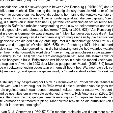
kkenheidseise van die sewentigerjare beweer Van Rensburg (1975b: 130) dat 
Afrikabetrokkenheid. Die siening dat die gedig die stryd van die Afrikaner of d
ivier nie geregverdig nie, hoewel dit volgens hom binne die konteks van die vr
ing bevat. In die woorde van Olivier is, onderliggend aan die beeldspraak, "die
g, die stryd van kultuur teen natuur, patrone van ordening en strukturering te
s epos is
Raka
'n simboliese vergestalting van Louw se bekommernis oor die v
 die geestelike aristokraat as beskermer" (Olivier 1998: 626). Van Rensburg (
 nie ook 'n klemmende waarskuwing vir 'n klein kultuur-groep soos die Afrikan
g". "Hierdie geveg van die held teen 'n groot mag sluit aan by die tradisie v
ganisasie van die gedig in vyf afdelings, met die stelselmatige opbou tot 'n kl
tuur van die tragedie" (Olivier, 1998: 625). Van Rensburg (1971: 144) sluit hie
n klein stam wat slap geword het in die handhawing van die hoë waardes waarto
en hoe hy dan oorweldig word deur 'n laere mag, gesimboliseer in die aapmen
Rensburg (1975a: 133) dat "die stam ondergegaan het, soos alle stamme wat 
n die hoogste in hulle. Enigiemand wat binne so 'n einde die moontlikheid van
e tragiese nie" word in 1993 deur Marais geopponeer. Marais (1993: 3-9) bewe
 en bekwame leiding opgestaan en homself bevry het. Wanneer die volk vertr
 '[A]lleen 'n stryd wat gewonne gegee word, is 'n verlore stryd - alleen 'n saak
 stelling in sy bespreking oor Louw in
Perspektief en Profiel
dat die teenstelli
die werk van Louw terugkeer. In
Raka
word dit die suiwerheid van die gees te
die argelose daad, kraal teenoor oerwoud, kultuur teenoor natuur wat 'n soort
ardige gestaltes om universele geldigheid te verkry. Rob Antonissen (1965: 2
ike kultuurpessimisme, geobjektiveerde ervaring van 'n tragies verdwaasde 
te vermoor én selfmoord te pleeg. Maar hierdie reaksie op die aktualiteit van
ie: dit is bowenal ontologies".
e van D. J. Opperman (1959: 57-8) "'n magtige projeksie van die duistere aktiw